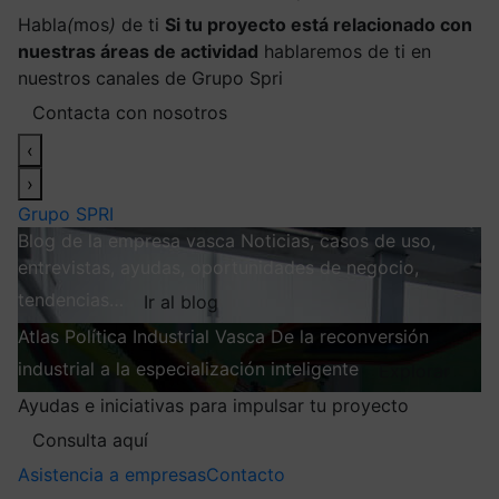
Habla
(
mos
)
de ti
Si tu proyecto está relacionado con
nuestras áreas de actividad
hablaremos de ti en
nuestros canales de Grupo Spri
Contacta con nosotros
‹
›
Grupo SPRI
Blog de la empresa vasca
Noticias, casos de uso,
entrevistas, ayudas, oportunidades de negocio,
tendencias…
Ir al blog
Atlas
Política Industrial Vasca
De la reconversión
industrial a la especialización inteligente
Explorar
Ayudas e iniciativas para impulsar tu proyecto
Consulta aquí
Asistencia a empresas
Contacto