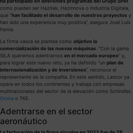
ha participado en diferentes programas del Grupo SPRI
como pueden ser Hazitek, Hazinnova o Industria Digitala,
que “
han facilitado el desarrollo de nuestros proyectos
y
han sido una experiencia muy positiva”, asegura José Luis
Femia.
La firma vasca se plantea como
objetivo la
comercialización de las nuevas máquinas
. “Con la gama
SILA queremos adentrarnos
en el mercado europeo
” y,
para lograr este nuevo reto, ya ha definido “un
plan de
internacionalización y de inversiones
”, reconoce el
representante de la compañía. En este sentido, Lancor ya
opera en todos los continentes y trabaja con empresas
multinacionales del sector de la elevación como Schindler,
Orona
o TKE.
Adentrarse en el sector
aeronáutico
La facturación de la firma vizcaína en 2023 fue de 28