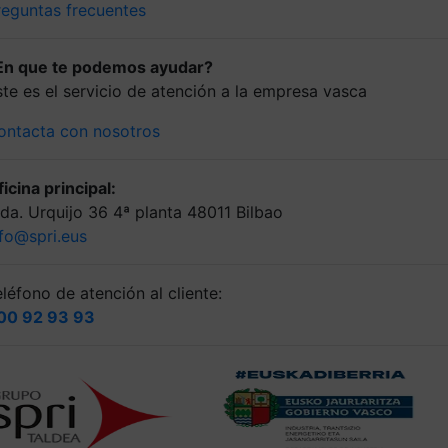
reguntas frecuentes
En que te podemos ayudar?
ste es el servicio de atención a la empresa vasca
ontacta con nosotros
icina principal:
lda. Urquijo 36 4ª planta 48011 Bilbao
nfo@spri.eus
léfono de atención al cliente:
00 92 93 93