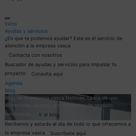
Inicio
Ayudas y servicios
¿En que te podemos ayudar?
Este es el servicio de
atención a la empresa vasca
Contacta con nosotros
Buscador de ayudas y servicios para impulsar tu
proyecto
Consulta aquí
Agenda
Blog
Blog de la empresa vasca
Noticias, casos de uso,
entrevistas, ayudas, oportunidades de negocio,
tendencias…
Ir al blog
Recíbenos y estarás al día de todo lo que ofrecemos a
la empresa vasca
Suscríbete aquí