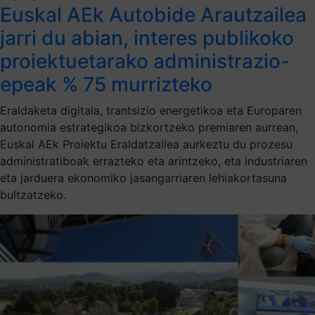
Euskal AEk Autobide Arautzailea
jarri du abian, interes publikoko
proiektuetarako administrazio-
epeak % 75 murrizteko
Eraldaketa digitala, trantsizio energetikoa eta Europaren
autonomia estrategikoa bizkortzeko premiaren aurrean,
Euskal AEk Proiektu Eraldatzailea aurkeztu du prozesu
administratiboak errazteko eta arintzeko, eta industriaren
eta jarduera ekonomiko jasangarriaren lehiakortasuna
bultzatzeko.