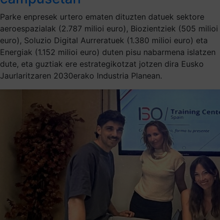
Parke enpresek urtero ematen dituzten datuek sektore
aeroespazialak (2.787 milioi euro), Biozientziek (505 milioi
euro), Soluzio Digital Aurreratuek (1.380 milioi euro) eta
Energiak (1.152 milioi euro) duten pisu nabarmena islatzen
dute, eta guztiak ere estrategikotzat jotzen dira Eusko
Jaurlaritzaren 2030erako Industria Planean.