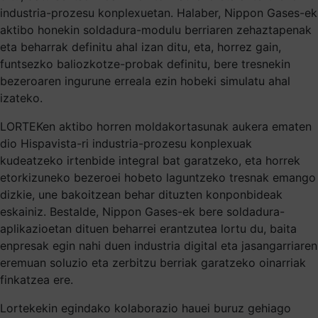
industria-prozesu konplexuetan. Halaber, Nippon Gases-ek
aktibo honekin soldadura-modulu berriaren zehaztapenak
eta beharrak definitu ahal izan ditu, eta, horrez gain,
funtsezko baliozkotze-probak definitu, bere tresnekin
bezeroaren ingurune erreala ezin hobeki simulatu ahal
izateko.
LORTEKen aktibo horren moldakortasunak aukera ematen
dio Hispavista-ri industria-prozesu konplexuak
kudeatzeko irtenbide integral bat garatzeko, eta horrek
etorkizuneko bezeroei hobeto laguntzeko tresnak emango
dizkie, une bakoitzean behar dituzten konponbideak
eskainiz. Bestalde, Nippon Gases-ek bere soldadura-
aplikazioetan dituen beharrei erantzutea lortu du, baita
enpresak egin nahi duen industria digital eta jasangarriaren
eremuan soluzio eta zerbitzu berriak garatzeko oinarriak
finkatzea ere.
Lortekekin egindako kolaborazio hauei buruz gehiago