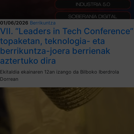
01/06/2026
Berrikuntza
VII. “Leaders in Tech Conference”
topaketan, teknologia- eta
berrikuntza-joera berrienak
aztertuko dira
Ekitaldia ekainaren 12an izango da Bilboko Iberdrola
Dorrean