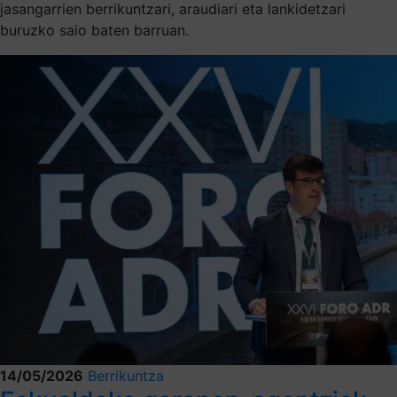
jasangarrien berrikuntzari, araudiari eta lankidetzari
buruzko saio baten barruan.
14/05/2026
Berrikuntza