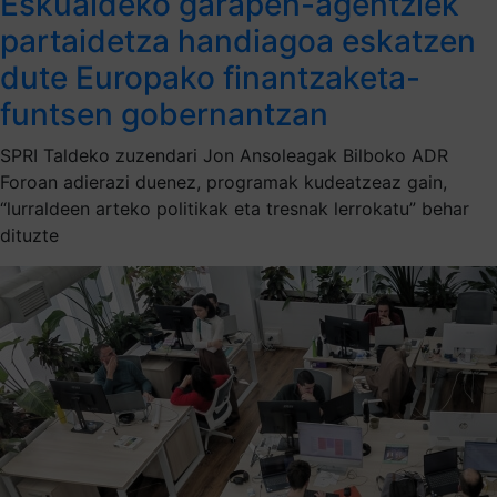
Eskualdeko garapen-agentziek
partaidetza handiagoa eskatzen
dute Europako finantzaketa-
funtsen gobernantzan
SPRI Taldeko zuzendari Jon Ansoleagak Bilboko ADR
Foroan adierazi duenez, programak kudeatzeaz gain,
“lurraldeen arteko politikak eta tresnak lerrokatu” behar
dituzte