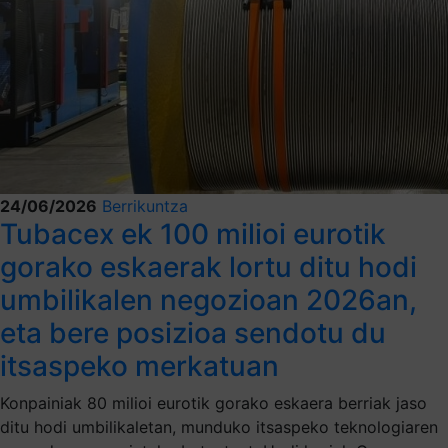
24/06/2026
Berrikuntza
Tubacex ek 100 milioi eurotik
gorako eskaerak lortu ditu hodi
umbilikalen negozioan 2026an,
eta bere posizioa sendotu du
itsaspeko merkatuan
Konpainiak 80 milioi eurotik gorako eskaera berriak jaso
ditu hodi umbilikaletan, munduko itsaspeko teknologiaren