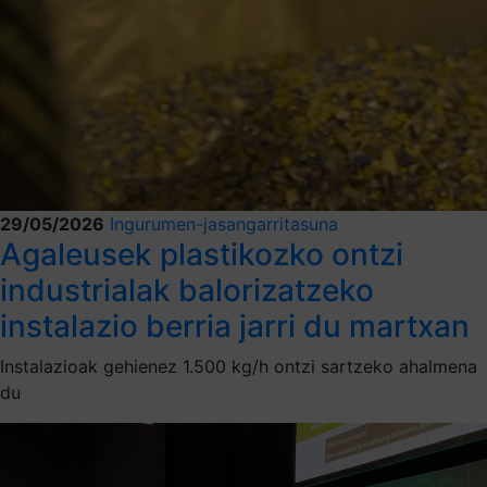
29/05/2026
Ingurumen-jasangarritasuna
Agaleusek plastikozko ontzi
industrialak balorizatzeko
instalazio berria jarri du martxan
Instalazioak gehienez 1.500 kg/h ontzi sartzeko ahalmena
du