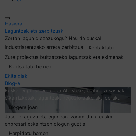
Hasiera
Laguntzak eta zerbitzuak
Zertan lagun diezazukegu?
Hau da euskal
industriarentzako arreta zerbitzua
Kontaktatu
Zure proiektua bultzatzeko laguntzak eta ekimenak
Kontsultatu hemen
Ekitaldiak
Blog-a
Euskal enpresaren bloga
Albisteak, erabilera kasuak,
elkarrizketak, laguntzak, negozio aukerak, joerak…
Blogera joan
Jaso iezaguzu eta egunean izango duzu euskal
enpresari eskaintzen diogun guztia
Harpidetu hemen