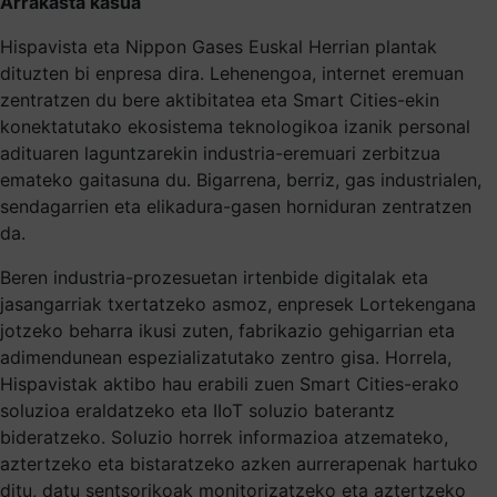
Arrakasta kasua
Hispavista eta Nippon Gases Euskal Herrian plantak
dituzten bi enpresa dira. Lehenengoa, internet eremuan
zentratzen du bere aktibitatea eta Smart Cities-ekin
konektatutako ekosistema teknologikoa izanik personal
adituaren laguntzarekin industria-eremuari zerbitzua
emateko gaitasuna du. Bigarrena, berriz, gas industrialen,
sendagarrien eta elikadura-gasen horniduran zentratzen
da.
Beren industria-prozesuetan irtenbide digitalak eta
jasangarriak txertatzeko asmoz, enpresek Lortekengana
jotzeko beharra ikusi zuten, fabrikazio gehigarrian eta
adimendunean espezializatutako zentro gisa. Horrela,
Hispavistak aktibo hau erabili zuen Smart Cities-erako
soluzioa eraldatzeko eta IIoT soluzio baterantz
bideratzeko. Soluzio horrek informazioa atzemateko,
aztertzeko eta bistaratzeko azken aurrerapenak hartuko
ditu, datu sentsorikoak monitorizatzeko eta aztertzeko