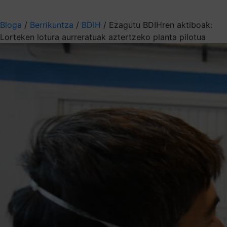
Aukeratu jaso nahi duzun informazioa
Bloga
/
Berrikuntza
/
BDIH
/
Ezagutu BDIHren aktiboak:
Lorteken lotura aurreratuak aztertzeko planta pilotua