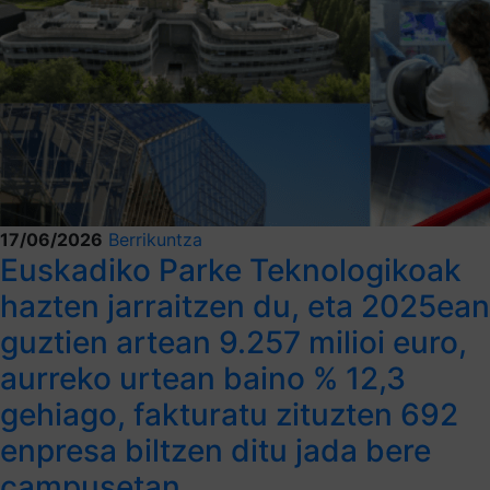
17/06/2026
Berrikuntza
Euskadiko Parke Teknologikoak
hazten jarraitzen du, eta 2025ean
guztien artean 9.257 milioi euro,
aurreko urtean baino % 12,3
gehiago, fakturatu zituzten 692
enpresa biltzen ditu jada bere
campusetan