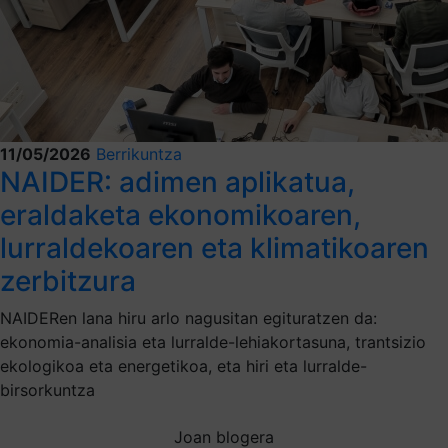
11/05/2026
Berrikuntza
NAIDER: adimen aplikatua,
eraldaketa ekonomikoaren,
lurraldekoaren eta klimatikoaren
zerbitzura
NAIDERen lana hiru arlo nagusitan egituratzen da:
ekonomia-analisia eta lurralde-lehiakortasuna, trantsizio
ekologikoa eta energetikoa, eta hiri eta lurralde-
birsorkuntza
Joan blogera