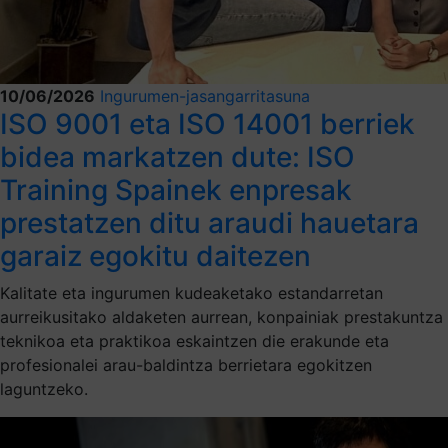
10/06/2026
Ingurumen-jasangarritasuna
ISO 9001 eta ISO 14001 berriek
bidea markatzen dute: ISO
Training Spainek enpresak
prestatzen ditu araudi hauetara
garaiz egokitu daitezen
Kalitate eta ingurumen kudeaketako estandarretan
aurreikusitako aldaketen aurrean, konpainiak prestakuntza
teknikoa eta praktikoa eskaintzen die erakunde eta
profesionalei arau-baldintza berrietara egokitzen
laguntzeko.