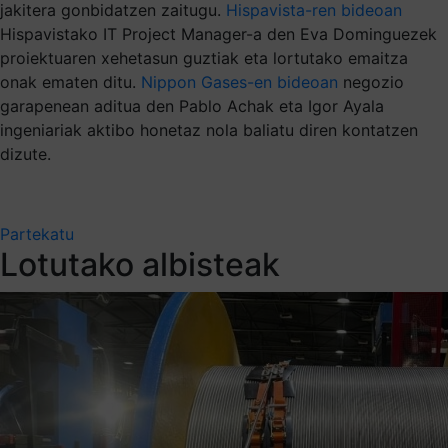
jakitera gonbidatzen zaitugu.
Hispavista-ren bideoan
Hispavistako IT Project Manager-a den Eva Dominguezek
proiektuaren xehetasun guztiak eta lortutako emaitza
onak ematen ditu.
Nippon Gases-en bideoan
negozio
garapenean aditua den Pablo Achak eta Igor Ayala
ingeniariak aktibo honetaz nola baliatu diren kontatzen
dizute.
Partekatu
Lotutako albisteak