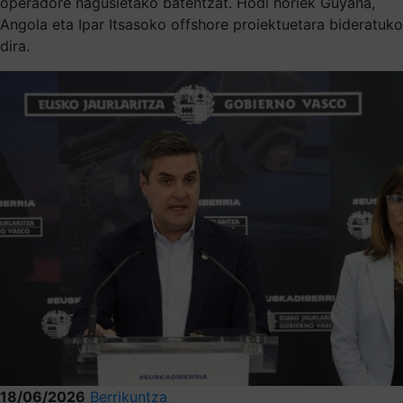
operadore nagusietako batentzat. Hodi horiek Guyana,
Angola eta Ipar Itsasoko offshore proiektuetara bideratuko
dira.
18/06/2026
Berrikuntza