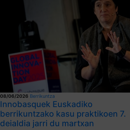
08/06/2026
Berrikuntza
Innobasquek Euskadiko
berrikuntzako kasu praktikoen 7.
deialdia jarri du martxan