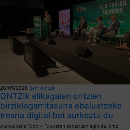
28/05/2026
Berrikuntza
ONTZIk elikagaien ontzien
birziklagarritasuna ebaluatzeko
tresna digital bat aurkeztu du
Aurkezpena Food 4 Futureren esparruan egin da, ontzi