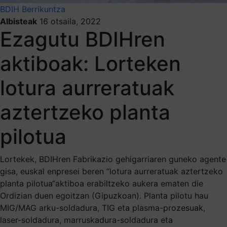
BDIH
Berrikuntza
Albisteak
16 otsaila, 2022
Ezagutu BDIHren
aktiboak: Lorteken
lotura aurreratuak
aztertzeko planta
pilotua
Lortekek, BDIHren Fabrikazio gehigarriaren guneko agente
gisa, euskal enpresei beren “lotura aurreratuak aztertzeko
planta pilotua“aktiboa erabiltzeko aukera ematen die
Ordizian duen egoitzan (Gipuzkoan). Planta pilotu hau
MIG/MAG arku-soldadura, TIG eta plasma-prozesuak,
laser-soldadura, marruskadura-soldadura eta