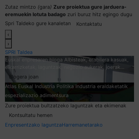
Zutaz mintzo
(
gara
)
Zure proiektua gure jarduera-
eremuekin lotuta badago
zuri buruz hitz egingo dugu
Spri Taldeko gure kanaletan
Kontaktatu
‹
›
SPRI Taldea
Euskal enpresaren bloga
Albisteak, erabilera kasuak,
elkarrizketak, laguntzak, negozio aukerak, joerak…
Blogera joan
Atlas
Euskal Industria Politika
Industria eraldaketatik
espezializazio adimentsura
Arakatu
Zure proiektua bultzatzeko laguntzak eta ekimenak
Kontsultatu hemen
Enpresentzako laguntza
Harremanetarako
Nire harpidetzak