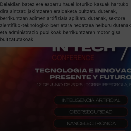
Deialdian batez ere esparru hauei loturiko kasuak hartuko
dira aintzat: jakintzaren eraldaketa bultzatu dutenak,
berrikuntzan adimen artifiziala aplikatu dutenak, sektore
zientifiko-teknologiko berrietara hedatzea helburu dutenak
eta administrazio publikoak berrikuntzaren motor gisa
bultzatutakoak