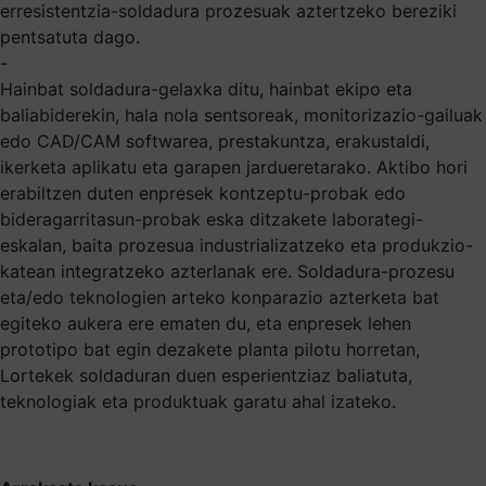
erresistentzia-soldadura prozesuak aztertzeko bereziki
pentsatuta dago.
-
Hainbat soldadura-gelaxka ditu, hainbat ekipo eta
baliabiderekin, hala nola sentsoreak, monitorizazio-gailuak
edo CAD/CAM softwarea, prestakuntza, erakustaldi,
ikerketa aplikatu eta garapen jardueretarako. Aktibo hori
erabiltzen duten enpresek kontzeptu-probak edo
bideragarritasun-probak eska ditzakete laborategi-
eskalan, baita prozesua industrializatzeko eta produkzio-
katean integratzeko azterlanak ere. Soldadura-prozesu
eta/edo teknologien arteko konparazio azterketa bat
egiteko aukera ere ematen du, eta enpresek lehen
prototipo bat egin dezakete planta pilotu horretan,
Lortekek soldaduran duen esperientziaz baliatuta,
teknologiak eta produktuak garatu ahal izateko.