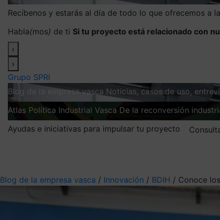
Recíbenos y estarás al día de todo lo que ofrecemos a 
Habla
(
mos
)
de ti
Si tu proyecto está relacionado con nu
‹
›
Grupo SPRI
Blog de la empresa vasca
Noticias, casos de uso, entre
Atlas
Política Industrial Vasca
De la reconversión industria
Ayudas e iniciativas para impulsar tu proyecto
Consult
Mis suscripciones
Elige la información que quieres recibir
Blog de la empresa vasca
/
Innovación
/
BDIH
/
Conoce los