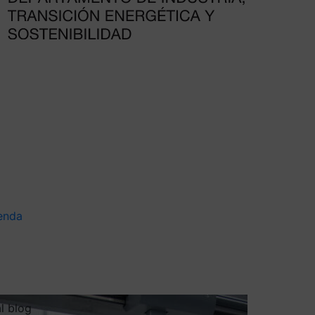
enda
al blog