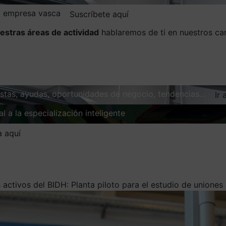
la empresa vasca
Suscríbete aquí
estras áreas de actividad
hablaremos de ti en nuestros ca
vistas, ayudas, oportunidades de negocio, tendencias…
Ir 
l a la especialización inteligente
Explorar
a aquí
 activos del BIDH: Planta piloto para el estudio de unione