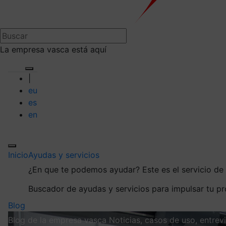
La empresa vasca está aquí
|
eu
es
en
Inicio
Ayudas y servicios
¿En que te podemos ayudar?
Este es el servicio d
Buscador de ayudas y servicios para impulsar tu p
Blog
Blog de la empresa vasca
Noticias, casos de uso, entre