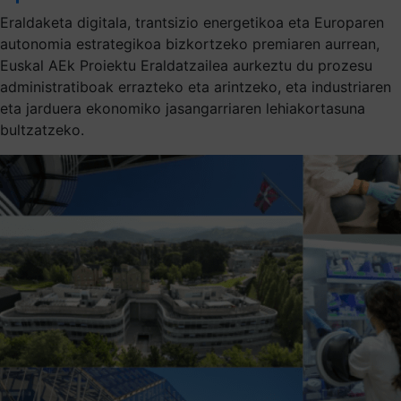
Eraldaketa digitala, trantsizio energetikoa eta Europaren
autonomia estrategikoa bizkortzeko premiaren aurrean,
Euskal AEk Proiektu Eraldatzailea aurkeztu du prozesu
administratiboak errazteko eta arintzeko, eta industriaren
eta jarduera ekonomiko jasangarriaren lehiakortasuna
bultzatzeko.