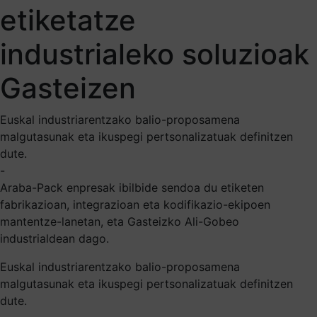
etiketatze
industrialeko soluzioak
Gasteizen
Euskal industriarentzako balio-proposamena
malgutasunak eta ikuspegi pertsonalizatuak definitzen
dute.
-
Araba-Pack enpresak ibilbide sendoa du etiketen
fabrikazioan, integrazioan eta kodifikazio-ekipoen
mantentze-lanetan, eta Gasteizko Ali-Gobeo
industrialdean dago.
Euskal industriarentzako balio-proposamena
malgutasunak eta ikuspegi pertsonalizatuak definitzen
dute.