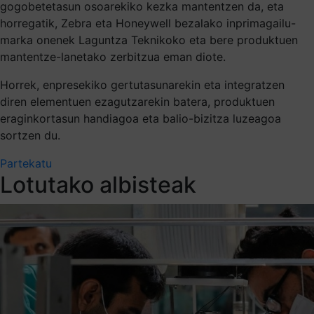
gogobetetasun osoarekiko kezka mantentzen da, eta
horregatik, Zebra eta Honeywell bezalako inprimagailu-
marka onenek Laguntza Teknikoko eta bere produktuen
mantentze-lanetako zerbitzua eman diote.
Horrek, enpresekiko gertutasunarekin eta integratzen
diren elementuen ezagutzarekin batera, produktuen
eraginkortasun handiagoa eta balio-bizitza luzeagoa
sortzen du.
Partekatu
Lotutako albisteak