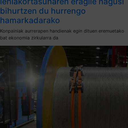
lehiakortasunaren eragile nagusi
bihurtzen du hurrengo
hamarkadarako
Konpainiak aurrerapen handienak egin dituen eremuetako
bat ekonomia zirkularra da