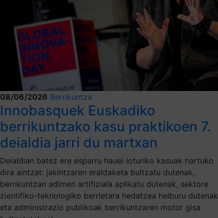
08/06/2026
Berrikuntza
Innobasquek Euskadiko
berrikuntzako kasu praktikoen 7.
deialdia jarri du martxan
Deialdian batez ere esparru hauei loturiko kasuak hartuko
dira aintzat: jakintzaren eraldaketa bultzatu dutenak,
berrikuntzan adimen artifiziala aplikatu dutenak, sektore
zientifiko-teknologiko berrietara hedatzea helburu dutenak
eta administrazio publikoak berrikuntzaren motor gisa