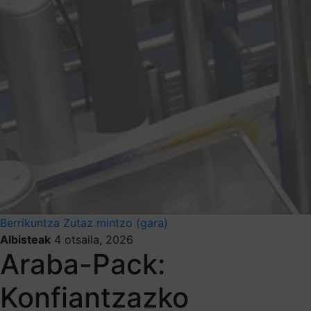
Berrikuntza
Zutaz mintzo (gara)
Albisteak
4 otsaila, 2026
Araba-Pack:
Konfiantzazko