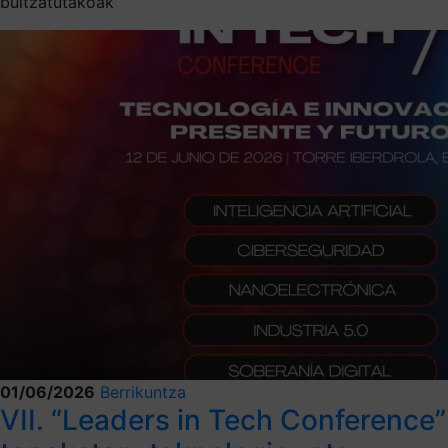
bultzatutakoak
01/06/2026
Berrikuntza
VII. “Leaders in Tech Conference”