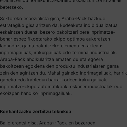
erabiltzen du hornikuntza-kateko eskakizun zorrotzenak
betetzeko.
Sektoreko espezialista gisa, Araba-Pack bazkide
estrategiko gisa aritzen da, kudeaketa indibidualizatua
eskaintzen duena, bezero bakoitzari bere inprimatze-
behar espezifikoetarako ekipo optimoa aukeratzen
lagunduz, gama bakoitzeko elementuen artean:
inprimagailuak, irakurgailuak edo terminal industrialak.
Araba-Pack aholkularitza ematen du eta egoera
bakoitzean egokiena den produktu industrialaren gama
zein den agintzen du. Mahai gaineko inprimagailuak, haririk
gabeko edo kabledun barra-kodeen irakurgailuak,
inprimatze-ekipo automatikoak, eskaner industrialak edo
ekoizpen handiko inprimagailuak.
Konfiantzazko zerbitzu teknikoa
Balio erantsi gisa, Araba¬-Pack-en bezeroen