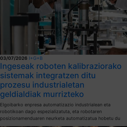
03/07/2026
I+G+B
Ingeseak roboten kalibraziorako
sistemak integratzen ditu
prozesu industrialetan
geldialdiak murrizteko
Elgoibarko enpresa automatizazio industrialean eta
robotikoan dago espezializatuta, eta robotaren
posizionamenduaren neurketa automatizatua hobetu du