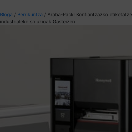
Aukeratu jaso nahi duzun informazioa
Bloga
/
Berrikuntza
/
Araba-Pack: Konfiantzazko etiketatze
industrialeko soluzioak Gasteizen