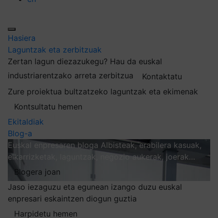
Hasiera
Laguntzak eta zerbitzuak
Zertan lagun diezazukegu?
Hau da euskal
industriarentzako arreta zerbitzua
Kontaktatu
Zure proiektua bultzatzeko laguntzak eta ekimenak
Kontsultatu hemen
Ekitaldiak
Blog-a
Euskal enpresaren bloga
Albisteak, erabilera kasuak,
elkarrizketak, laguntzak, negozio aukerak, joerak…
Blogera joan
Jaso iezaguzu eta egunean izango duzu euskal
enpresari eskaintzen diogun guztia
Harpidetu hemen