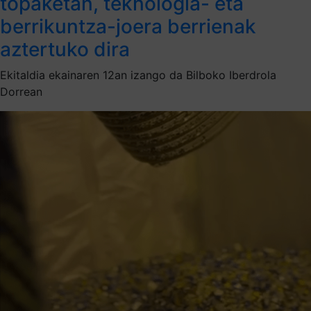
topaketan, teknologia- eta
berrikuntza-joera berrienak
aztertuko dira
Ekitaldia ekainaren 12an izango da Bilboko Iberdrola
Dorrean