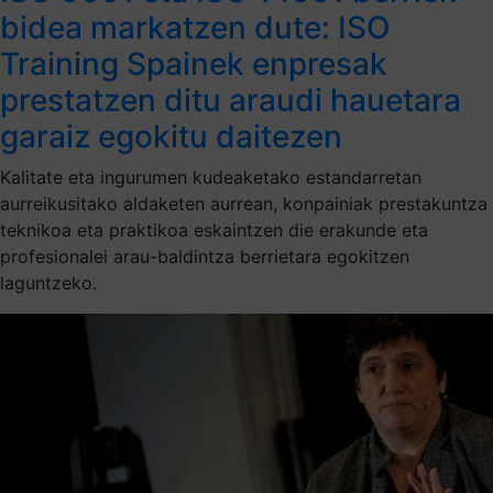
bidea markatzen dute: ISO
Training Spainek enpresak
prestatzen ditu araudi hauetara
garaiz egokitu daitezen
Kalitate eta ingurumen kudeaketako estandarretan
aurreikusitako aldaketen aurrean, konpainiak prestakuntza
teknikoa eta praktikoa eskaintzen die erakunde eta
profesionalei arau-baldintza berrietara egokitzen
laguntzeko.