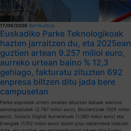
17/06/2026
Berrikuntza
Euskadiko Parke Teknologikoak
hazten jarraitzen du, eta 2025ean
guztien artean 9.257 milioi euro,
aurreko urtean baino % 12,3
gehiago, fakturatu zituzten 692
enpresa biltzen ditu jada bere
campusetan
Parke enpresek urtero ematen dituzten datuek sektore
aeroespazialak (2.787 milioi euro), Biozientziek (505 milioi
euro), Soluzio Digital Aurreratuek (1.380 milioi euro) eta
Energiak (1.152 milioi euro) duten pisu nabarmena islatzen
dute, eta guztiak ere estrategikotzat jotzen dira Eusko