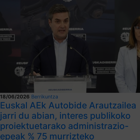
18/06/2026
Berrikuntza
Euskal AEk Autobide Arautzailea
jarri du abian, interes publikoko
proiektuetarako administrazio-
epeak % 75 murrizteko