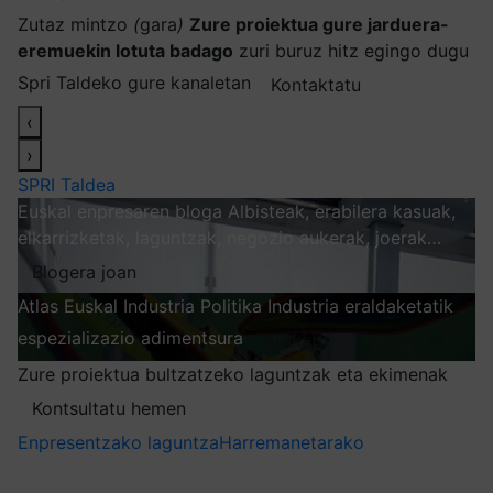
Zutaz mintzo
(
gara
)
Zure proiektua gure jarduera-
eremuekin lotuta badago
zuri buruz hitz egingo dugu
Spri Taldeko gure kanaletan
Kontaktatu
‹
›
SPRI Taldea
Euskal enpresaren bloga
Albisteak, erabilera kasuak,
elkarrizketak, laguntzak, negozio aukerak, joerak…
Blogera joan
Atlas
Euskal Industria Politika
Industria eraldaketatik
espezializazio adimentsura
Arakatu
Zure proiektua bultzatzeko laguntzak eta ekimenak
Kontsultatu hemen
Enpresentzako laguntza
Harremanetarako
Nire harpidetzak