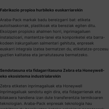
Fabrikazio propioa hurbileko euskarriarekin
Araba-Pack markak badu bereizgarri bat: etiketa
autoitsaskorrak, plastikoak eta bereziak egiten ditu.
Ekoizpen propioko ahalmen horri, inprimagailuen
instalazioari, mantentze-lanei eta konponketei eta barra-
kodeen irakurgailuen salmentari gehituta, enpresek
euskarri integrala izatea bermatzen du, etiketatze-prozesu
guztien kalitatea eta jarraitutasuna bermatzeko.
Sendotasuna eta fidagarritasuna Zebra eta Honeywell-
eko ekosistema industrialarekin
Zebra etiketen inprimagailuak eta Honeywell
inprimagailuak sendotu egin dira, eta fidagarrienak eta
bilakaera handiena izan dute transferentzia termikoaren
teknologian. Araba-Pack enpresak teknologia hau