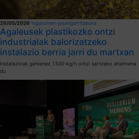
29/05/2026
Ingurumen-jasangarritasuna
Agaleusek plastikozko ontzi
industrialak balorizatzeko
instalazio berria jarri du martxan
Instalazioak gehienez 1.500 kg/h ontzi sartzeko ahalmena
du