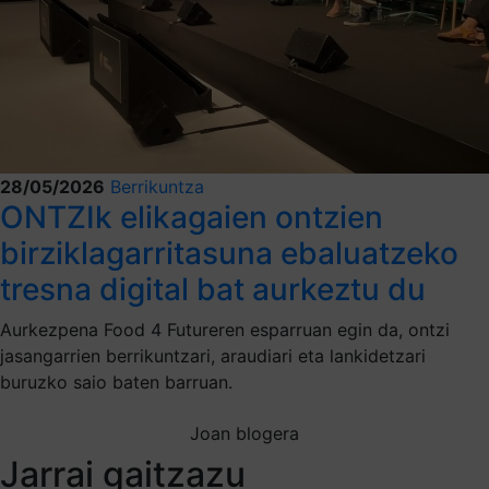
28/05/2026
Berrikuntza
ONTZIk elikagaien ontzien
birziklagarritasuna ebaluatzeko
tresna digital bat aurkeztu du
Aurkezpena Food 4 Futureren esparruan egin da, ontzi
jasangarrien berrikuntzari, araudiari eta lankidetzari
buruzko saio baten barruan.
Joan blogera
Jarrai gaitzazu