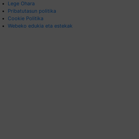
Lege Ohara
Pribatutasun politika
Cookie Politika
Webeko edukia eta estekak