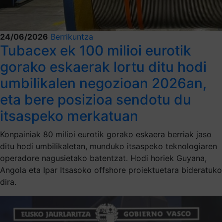
24/06/2026
Berrikuntza
Tubacex ek 100 milioi eurotik
gorako eskaerak lortu ditu hodi
umbilikalen negozioan 2026an,
eta bere posizioa sendotu du
itsaspeko merkatuan
Konpainiak 80 milioi eurotik gorako eskaera berriak jaso
ditu hodi umbilikaletan, munduko itsaspeko teknologiaren
operadore nagusietako batentzat. Hodi horiek Guyana,
Angola eta Ipar Itsasoko offshore proiektuetara bideratuko
dira.