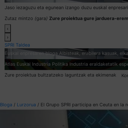
Jaso iezaguzu eta egunean izango duzu euskal enpresari
Zutaz mintzo
(
gara
)
Zure proiektua gure jarduera-erem
‹
›
SPRI Taldea
Euskal enpresaren bloga
Albisteak, erabilera kasuak, el
Atlas
Euskal Industria Politika
Industria eraldaketatik esp
Zure proiektua bultzatzeko laguntzak eta ekimenak
Ko
Nire harpidetzak
Aukeratu jaso nahi duzun informazioa
Bloga
/
Lurzorua
/
El Grupo SPRI participa en Ceuta en la 