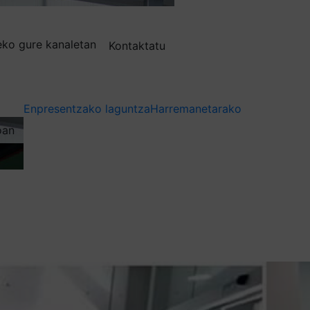
deko gure kanaletan
Kontaktatu
Enpresentzako laguntza
Harremanetarako
oan