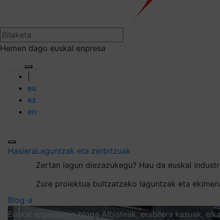
Hemen dago euskal enpresa
|
eu
es
en
Hasiera
Laguntzak eta zerbitzuak
Zertan lagun diezazukegu?
Hau da euskal industr
Zure proiektua bultzatzeko laguntzak eta ekime
Blog-a
Euskal enpresaren bloga
Albisteak, erabilera kasuak, el