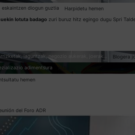
 eskaintzen diogun guztia
Harpidetu hemen
uekin lotuta badago
zuri buruz hitz egingo dugu Spri Tal
karrizketak, laguntzak, negozio aukerak, joerak…
Blogera j
ezializazio adimentsura
Arakatu
ntsultatu hemen
reunión del Foro ADR