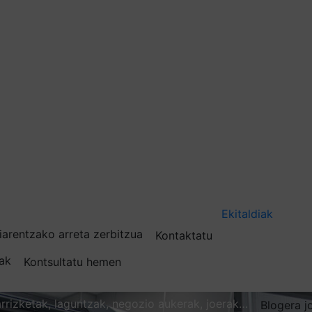
Ekitaldiak
iarentzako arreta zerbitzua
Kontaktatu
nak
Kontsultatu hemen
karrizketak, laguntzak, negozio aukerak, joerak…
Blogera j