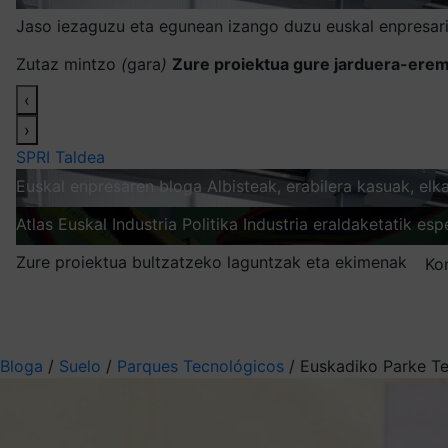
Jaso iezaguzu eta egunean izango duzu euskal enpresari
Zutaz mintzo
(
gara
)
Zure proiektua gure jarduera-erem
‹
›
SPRI Taldea
Euskal enpresaren bloga
Albisteak, erabilera kasuak, el
Atlas
Euskal Industria Politika
Industria eraldaketatik esp
Zure proiektua bultzatzeko laguntzak eta ekimenak
Ko
Nire harpidetzak
Aukeratu jaso nahi duzun informazioa
Bloga
/
Suelo
/
Parques Tecnológicos
/
Euskadiko Parke Tek