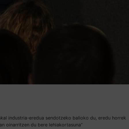
skal industria-eredua sendotzeko balioko du, eredu horrek
an oinarritzen du bere lehiakortasuna”