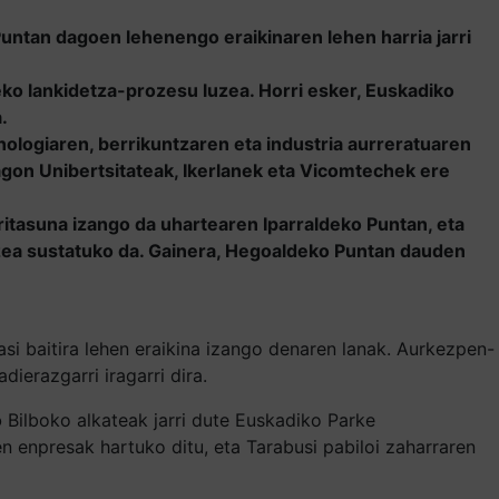
untan dagoen lehenengo eraikinaren lehen harria jarri
eko lankidetza-prozesu luzea. Horri esker, Euskadiko
.
logiaren, berrikuntzaren eta industria aurreratuaren
agon Unibertsitateak, Ikerlanek eta Vicomtechek ere
ritasuna izango da uhartearen Iparraldeko Puntan, eta
zea sustatuko da. Gainera, Hegoaldeko Puntan dauden
i baitira lehen eraikina izango denaren lanak. Aurkezpen-
erazgarri iragarri dira.
o
Bilboko alkateak jarri dute Euskadiko Parke
n enpresak hartuko ditu, eta Tarabusi pabiloi zaharraren