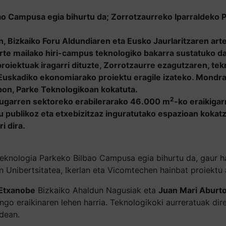
o Campusa egia bihurtu da; Zorrotzaurreko Iparraldeko P
, Bizkaiko Foru Aldundiaren eta Eusko Jaurlaritzaren art
rte mailako hiri-campus teknologiko bakarra sustatuko da
tuak iragarri dituzte, Zorrotzaurre ezagutzaren, tekno
a Euskadiko ekonomiarako proiektu eragile izateko. Mondr
bon, Parke Teknologikoan kokatuta.
2
rugarren sektoreko erabilerarako 46.000 m
-ko eraikigar
publikoz eta etxebizitzaz inguratutako espazioan kokat
i dira.
knologia Parkeko Bilbao Campusa egia bihurtu da, gaur has
ibertsitatea, Ikerlan eta Vicomtechen hainbat proiektu adi
 Etxanobe
Bizkaiko Ahaldun Nagusiak eta
Juan Mari Aburt
 eraikinaren lehen harria. Teknologikoki aurreratuak dire
dean.