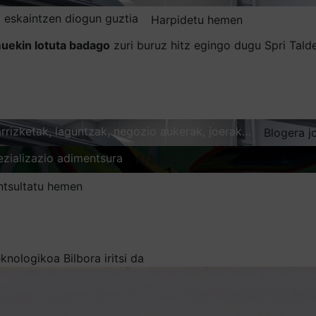
 eskaintzen diogun guztia
Harpidetu hemen
uekin lotuta badago
zuri buruz hitz egingo dugu Spri Tal
karrizketak, laguntzak, negozio aukerak, joerak…
Blogera j
ezializazio adimentsura
Arakatu
ntsultatu hemen
nologikoa Bilbora iritsi da