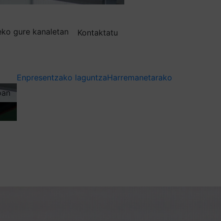
deko gure kanaletan
Kontaktatu
Enpresentzako laguntza
Harremanetarako
oan