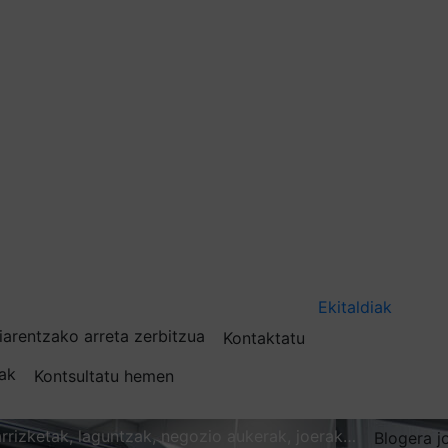
Ekitaldiak
iarentzako arreta zerbitzua
Kontaktatu
nak
Kontsultatu hemen
karrizketak, laguntzak, negozio aukerak, joerak…
Blogera j