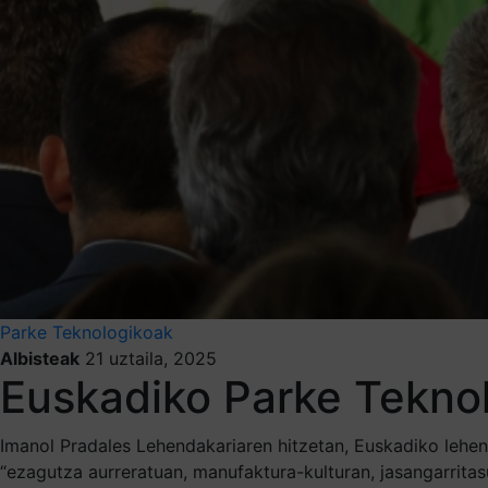
Parke Teknologikoak
Albisteak
21 uztaila, 2025
Euskadiko Parke Teknolo
Imanol Pradales Lehendakariaren hitzetan, Euskadiko lehen
“ezagutza aurreratuan, manufaktura-kulturan, jasangarritas