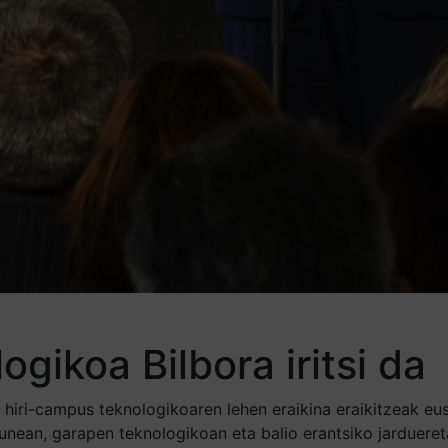
gikoa Bilbora iritsi da
 hiri-campus teknologikoaren lehen eraikina eraikitzeak eu
unean, garapen teknologikoan eta balio erantsiko jardueret