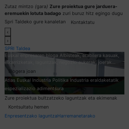
Zutaz mintzo
(
gara
)
Zure proiektua gure jarduera-
eremuekin lotuta badago
zuri buruz hitz egingo dugu
Spri Taldeko gure kanaletan
Kontaktatu
‹
›
SPRI Taldea
Euskal enpresaren bloga
Albisteak, erabilera kasuak,
elkarrizketak, laguntzak, negozio aukerak, joerak…
Blogera joan
Atlas
Euskal Industria Politika
Industria eraldaketatik
espezializazio adimentsura
Arakatu
Zure proiektua bultzatzeko laguntzak eta ekimenak
Kontsultatu hemen
Enpresentzako laguntza
Harremanetarako
Nire harpidetzak