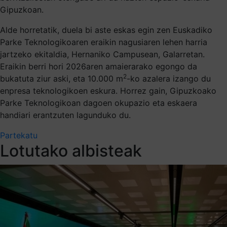
Gipuzkoan.
Alde horretatik, duela bi aste eskas egin zen Euskadiko
Parke Teknologikoaren eraikin nagusiaren lehen harria
jartzeko ekitaldia, Hernaniko Campusean, Galarretan.
Eraikin berri hori 2026aren amaierarako egongo da
2
bukatuta ziur aski, eta 10.000 m
-ko azalera izango du
enpresa teknologikoen eskura. Horrez gain, Gipuzkoako
Parke Teknologikoan dagoen okupazio eta eskaera
handiari erantzuten lagunduko du.
Partekatu
Lotutako albisteak