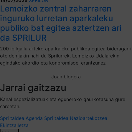
14/07/2025
SPRILUR
Lemoizko zentral zaharraren
inguruko lurretan aparkaleku
publiko bat egitea aztertzen ari
da SPRILUR
200 ibilgailu arteko aparkaleku publikoa egitea bideragarri
ote den jakin nahi du Sprilurrek, Lemoizko Udalarekin
egindako akordio eta konpromisoei erantzunez
Joan blogera
Jarrai gaitzazu
Kanal espezializatuak eta eguneroko gaurkotasuna gure
sareetan.
Spri taldea
Agenda Spri taldea
Nazioartekotzea
Ekintzailetza