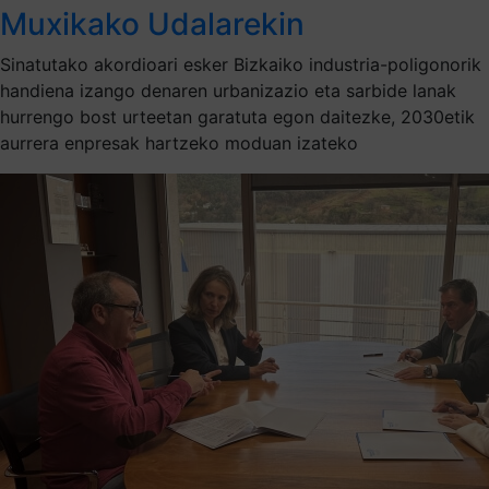
Muxikako Udalarekin
Sinatutako akordioari esker Bizkaiko industria-poligonorik
handiena izango denaren urbanizazio eta sarbide lanak
hurrengo bost urteetan garatuta egon daitezke, 2030etik
aurrera enpresak hartzeko moduan izateko