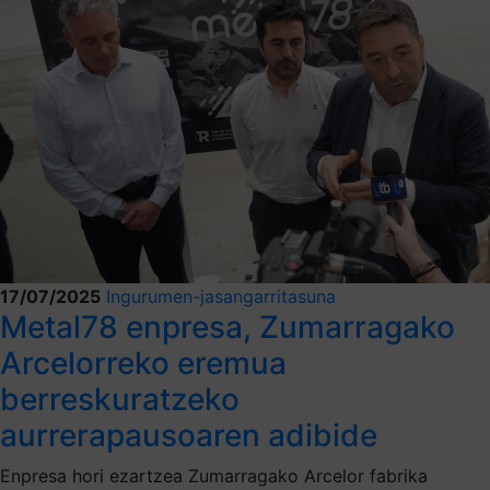
17/07/2025
Ingurumen-jasangarritasuna
Metal78 enpresa, Zumarragako
Arcelorreko eremua
berreskuratzeko
aurrerapausoaren adibide
Enpresa hori ezartzea Zumarragako Arcelor fabrika