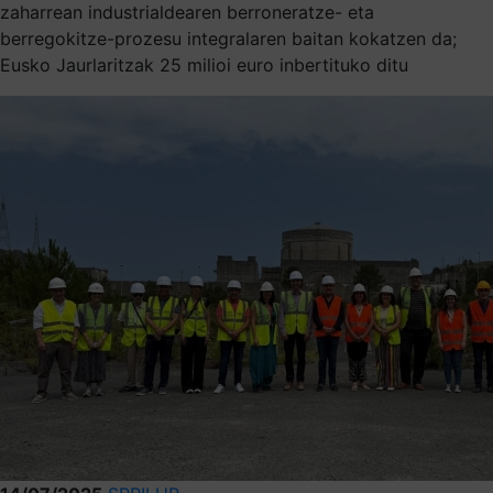
zaharrean industrialdearen berroneratze- eta
berregokitze-prozesu integralaren baitan kokatzen da;
Eusko Jaurlaritzak 25 milioi euro inbertituko ditu