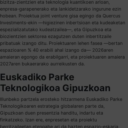
bizitza-zientzien eta teknologia kuantikoen arloan,
enpresa-garapenerako eta lankidetzarako ingurune ezin
hobean. Proiektua joint venture gisa egingo da Quercus
Investments-ekin —higiezinen inbertsioan eta kudeaketan
espezializatutako kudeatzailea—, eta Gipuzkoa eta
biozientzien sektorea ezagutzen duten inbertitzaile
pribatuak izango ditu. Proiektuaren lehen fasea —bertan
espazioaren % 40 erabili ahal izango da— 2026aren
amaieran egongo da erabilgarri, eta proiektuaren amaiera
2027aren bukaerarako aurreikusten da.
Euskadiko Parke
Teknologikoa Gipuzkoan
Illunbeko partzela erosteko hitzarmena Euskadiko Parke
Teknologikoaren estrategia globalaren parte da,
Gipuzkoan duen presentzia handitu, indartu eta
finkatzeko. Izan ere, enpresetan eta proiektu
berritzaileetan etengabe ari da hazten espazio-eskaria