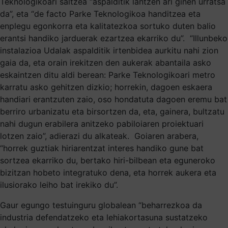
Teknologikoari saltzea “aspalditik lantzen ari ginen urratsa
da”, eta “de facto Parke Teknologikoa handitzea eta
enplegu egonkorra eta kalitatezkoa sortuko duten balio
erantsi handiko jarduerak ezartzea ekarriko du”. “Illunbeko
instalazioa Udalak aspalditik irtenbidea aurkitu nahi zion
gaia da, eta orain irekitzen den aukerak abantaila asko
eskaintzen ditu aldi berean: Parke Teknologikoari metro
karratu asko gehitzen dizkio; horrekin, dagoen eskaera
handiari erantzuten zaio, oso hondatuta dagoen eremu bat
berriro urbanizatu eta birsortzen da, eta, gainera, bultzatu
nahi dugun erabilera anitzeko pabiloiaren proiektuari
lotzen zaio”, adierazi du alkateak. Goiaren arabera,
“horrek guztiak hiriarentzat interes handiko gune bat
sortzea ekarriko du, bertako hiri-bilbean eta eguneroko
bizitzan hobeto integratuko dena, eta horrek aukera eta
ilusiorako leiho bat irekiko du”.
Gaur egungo testuinguru globalean “beharrezkoa da
industria defendatzeko eta lehiakortasuna sustatzeko