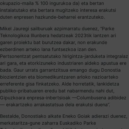
okupazio-maila % 100 ingurukoa da) eta bertan
instalatutako eta bertara mugitzeko interesa erakutsi
duten enpresen hazkunde-beharrei erantzuteko.
Mikel Jauregi sailburuak azpimarratu duenez, “Parke
Teknologikoa Illunbera hedatzeak 2023tik lantzen ari
garen proiektu bat burutzea dakar, non erakunde
ezberdinen arteko lana funtsezkoa izan den.
Pertsonentzat pentsatutako hirigintza-jarduketa integralaz
ari gara, eta etorkizuneko industriaren aldeko apustua ere
bada. Gaur urrats garrantzitsua emango dugu Donostia
biozientzien eta biomedikuntzaren arloko nazioarteko
erreferente gisa finkatzeko. Alde horretatik, lankidetza
publiko-pribatuaren eredu bat nabarmendu nahi dut,
Gipuzkoara enpresa-inbertsioak —Columbusena adibidez
— erakartzeko arrakastatsua dela erakutsi duena”.
Bestalde, Donostiako alkate Eneko Goiak adierazi duenez,
merkataritza-gune zaharra Euskadiko Parke