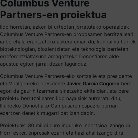
Columbus Venture
Partners-en proiektua
Ildo horretan, azken bi urteotan jorratutako operazioak
Columbus Venture Partners-en proposamen berritzaileari
ia berehala erantzuteko aukera eman du; konpainia horrek
bioteknologian, biozientzietan eta teknologia berrietan
erreferentzialtasuna areagotzeko Donostiaren alde
apustua egiten jarrai dezan lagunduz.
Columbus Venture Partners-eko sortzaile eta presidente
eta Viralgen-eko presidente
Javier García Cogorro
bera
egon da gaur hitzarmena sinatzeko ekitaldian, eta bere
proiektu berritzailearen ildo nagusiak aurreratu ditu,
Illunbeko Donostiako Campusaren espazio berrian
ezartzen denetik mugarri bat izan dadin.
Proiektuak 80 milioi euro inguruko inbertsioa izango du.
Horri esker, enpresak ezarri eta hazi ahal izango dira