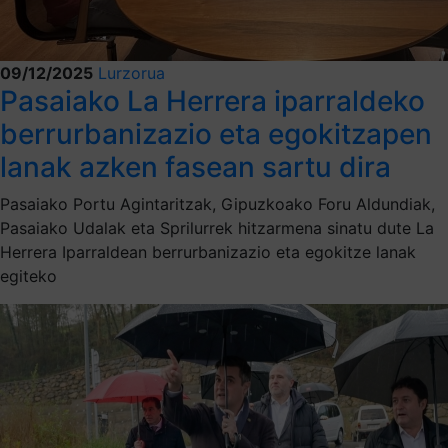
09/12/2025
Lurzorua
Pasaiako La Herrera iparraldeko
berrurbanizazio eta egokitzapen
lanak azken fasean sartu dira
Pasaiako Portu Agintaritzak, Gipuzkoako Foru Aldundiak,
Pasaiako Udalak eta Sprilurrek hitzarmena sinatu dute La
Herrera Iparraldean berrurbanizazio eta egokitze lanak
egiteko