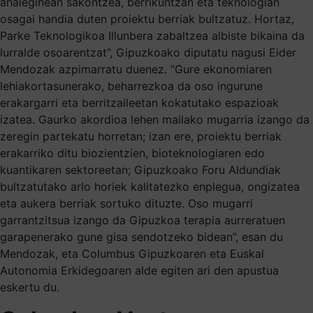
ahaleginean sakontzea, berrikuntzan eta teknologian
osagai handia duten proiektu berriak bultzatuz. Hortaz,
Parke Teknologikoa Illunbera zabaltzea albiste bikaina da
lurralde osoarentzat”, Gipuzkoako diputatu nagusi Eider
Mendozak azpimarratu duenez. “Gure ekonomiaren
lehiakortasunerako, beharrezkoa da oso ingurune
erakargarri eta berritzaileetan kokatutako espazioak
izatea. Gaurko akordioa lehen mailako mugarria izango da
zeregin partekatu horretan; izan ere, proiektu berriak
erakarriko ditu biozientzien, bioteknologiaren edo
kuantikaren sektoreetan; Gipuzkoako Foru Aldundiak
bultzatutako arlo horiek kalitatezko enplegua, ongizatea
eta aukera berriak sortuko dituzte. Oso mugarri
garrantzitsua izango da Gipuzkoa terapia aurreratuen
garapenerako gune gisa sendotzeko bidean”, esan du
Mendozak, eta Columbus Gipuzkoaren eta Euskal
Autonomia Erkidegoaren alde egiten ari den apustua
eskertu du.