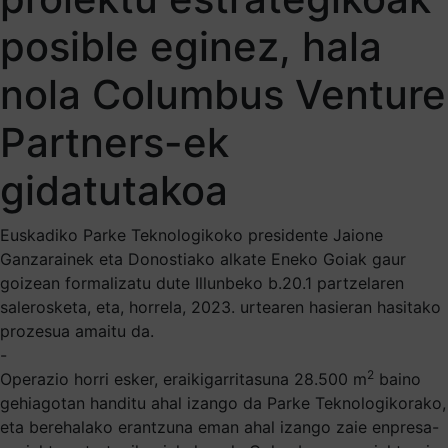
posible eginez, hala
nola Columbus Venture
Partners-ek
gidatutakoa
Euskadiko Parke Teknologikoko presidente Jaione
Ganzarainek eta Donostiako alkate Eneko Goiak gaur
goizean formalizatu dute Illunbeko b.20.1 partzelaren
salerosketa, eta, horrela, 2023. urtearen hasieran hasitako
prozesua amaitu da.
-
2
Operazio horri esker, eraikigarritasuna 28.500 m
baino
gehiagotan handitu ahal izango da Parke Teknologikorako,
eta berehalako erantzuna eman ahal izango zaie enpresa-