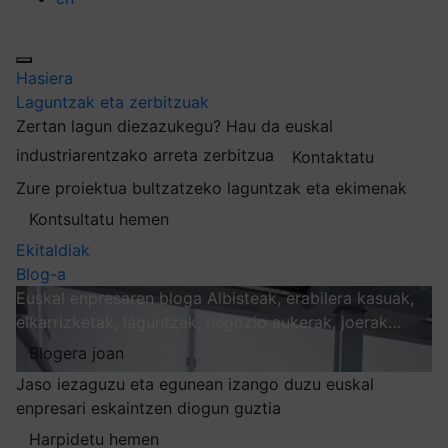
Hasiera
Laguntzak eta zerbitzuak
Zertan lagun diezazukegu?
Hau da euskal
industriarentzako arreta zerbitzua
Kontaktatu
Zure proiektua bultzatzeko laguntzak eta ekimenak
Kontsultatu hemen
Ekitaldiak
Blog-a
Euskal enpresaren bloga
Albisteak, erabilera kasuak,
elkarrizketak, laguntzak, negozio aukerak, joerak…
Blogera joan
Jaso iezaguzu eta egunean izango duzu euskal
enpresari eskaintzen diogun guztia
Harpidetu hemen