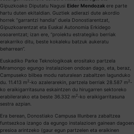
Gipuzkoako Diputatu Nagusi
Eider Mendozak
ere parte
hartu duten ekitaldian. Guztiek adierazi dute akordio
horrek “garrantzi handia” duela Donostiarentzat,
Gipuzkoarentzat eta Euskal Autonomia Erkidego
osoarentzat; izan ere, “proiektu estrategiko berriak
erakarriko ditu, beste kokaleku batzuk aukeratu
beharrean”.
Euskadiko Parke Teknologikoak erositako partzela
Miramongo egungo instalazioen ondoan dago, eta, beraz,
Campuseko bilbea modu naturalean zabaltzen lagunduko
2
2
du. 11.413 m
-ko azalerarekin, partzela berriak 28.587 m
-
ko eraikigarritasuna eskaintzen du hirugarren sektoreko
2
erabilerarako eta beste 36.332 m
-ko eraikigarritasuna
sestra azpian.
Era berean, Donostiako Campusa Illunbera zabaltzea
funtsezkoa izango da egungo instalazioen gainean dagoen
presioa arintzeko (gaur egun partzelen eta eraikinen