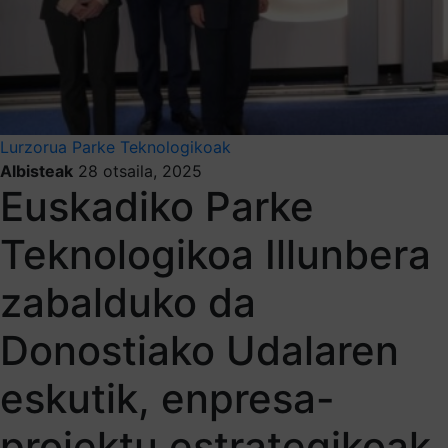
Lurzorua
Parke Teknologikoak
Albisteak
28 otsaila, 2025
Euskadiko Parke
Teknologikoa Illunbera
zabalduko da
Donostiako Udalaren
eskutik, enpresa-
proiektu estrategikoak