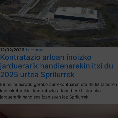
12/02/2026
Lurzorua
Kontratazio arloan inoizko
jarduerarik handienarekin itxi du
2025 urtea Sprilurrek
88 milioi eurotik gorako aurrekontuaren eta 48 lizitazioren
kudeaketarekin, kontratazio arloan bere historiako
jarduerarik handiena izan zuen iaz Sprilurrek