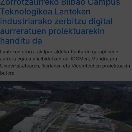
Zorrotzaurreko Bilbao Campus
Teknologikoa Lanteken
industriarako zerbitzu digital
aurreratuen proiektuarekin
handitu da
Lanteken etorrerak Iparraldeko Puntaren garapenean
aurrera egitea ahalbidetzen du, IDOMen, Mondragon
Unibertsitatearen, Ikerlanen eta Vicomtechen proiektuekin
batera