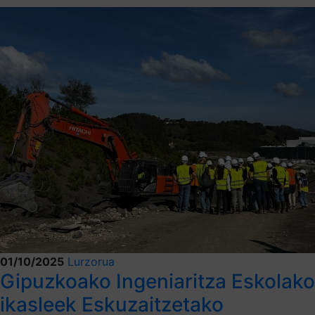
01/10/2025
Lurzorua
Gipuzkoako Ingeniaritza Eskolako
ikasleek Eskuzaitzetako