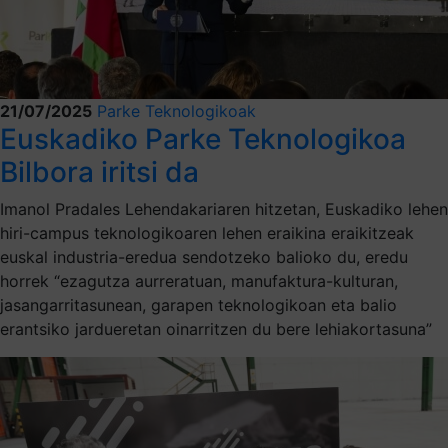
21/07/2025
Parke Teknologikoak
Euskadiko Parke Teknologikoa
Bilbora iritsi da
Imanol Pradales Lehendakariaren hitzetan, Euskadiko lehen
hiri-campus teknologikoaren lehen eraikina eraikitzeak
euskal industria-eredua sendotzeko balioko du, eredu
horrek “ezagutza aurreratuan, manufaktura-kulturan,
jasangarritasunean, garapen teknologikoan eta balio
erantsiko jardueretan oinarritzen du bere lehiakortasuna”