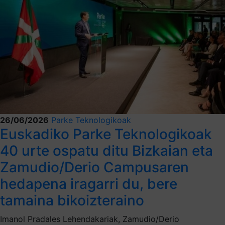
26/06/2026
Parke Teknologikoak
Euskadiko Parke Teknologikoak
40 urte ospatu ditu Bizkaian eta
Zamudio/Derio Campusaren
hedapena iragarri du, bere
tamaina bikoizteraino
Imanol Pradales Lehendakariak, Zamudio/Derio