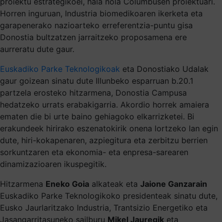
proiektu estrategikoei, hala nola Columbusen proiektuari.
Horren inguruan, Industria biomedikoaren ikerketa eta
garapenerako nazioarteko erreferentzia-puntu gisa
Donostia bultzatzen jarraitzeko proposamena ere
aurreratu dute gaur.
Euskadiko Parke Teknologikoak
eta Donostiako Udalak
gaur goizean sinatu dute Illunbeko esparruan b.20.1
partzela erosteko hitzarmena, Donostia Campusa
hedatzeko urrats erabakigarria. Akordio horrek amaiera
ematen die bi urte baino gehiagoko elkarrizketei. Bi
erakundeek hirirako eszenatokirik onena lortzeko lan egin
dute, hiri-kokapenaren, azpiegitura eta zerbitzu berrien
sorkuntzaren eta ekonomia- eta enpresa-sarearen
dinamizazioaren ikuspegitik.
Hitzarmena
Eneko Goia
alkateak eta
Jaione Ganzarain
Euskadiko Parke Teknologikoko presidenteak sinatu dute,
Eusko Jaurlaritzako Industria, Trantsizio Energetiko eta
Jasangarritasuneko sailburu
Mikel Jauregik
eta