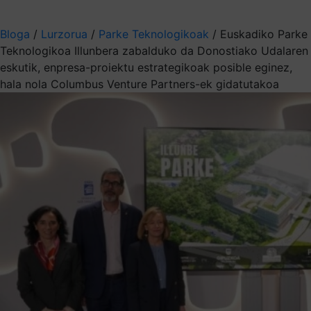
Aukeratu jaso nahi duzun informazioa
Bloga
/
Lurzorua
/
Parke Teknologikoak
/
Euskadiko Parke
Teknologikoa Illunbera zabalduko da Donostiako Udalaren
eskutik, enpresa-proiektu estrategikoak posible eginez,
hala nola Columbus Venture Partners-ek gidatutakoa