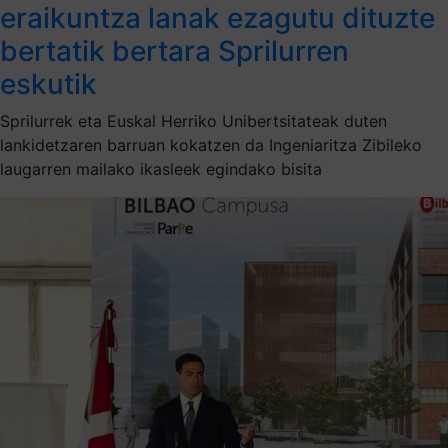
eraikuntza lanak ezagutu dituzte
bertatik bertara Sprilurren
eskutik
Sprilurrek eta Euskal Herriko Unibertsitateak duten
lankidetzaren barruan kokatzen da Ingeniaritza Zibileko
laugarren mailako ikasleek egindako bisita