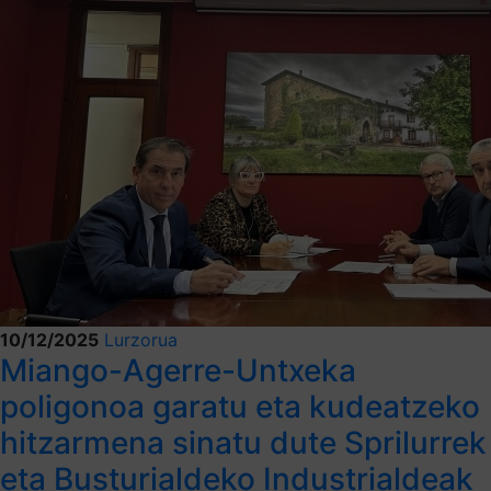
10/12/2025
Lurzorua
Miango-Agerre-Untxeka
poligonoa garatu eta kudeatzeko
hitzarmena sinatu dute Sprilurrek
eta Busturialdeko Industrialdeak