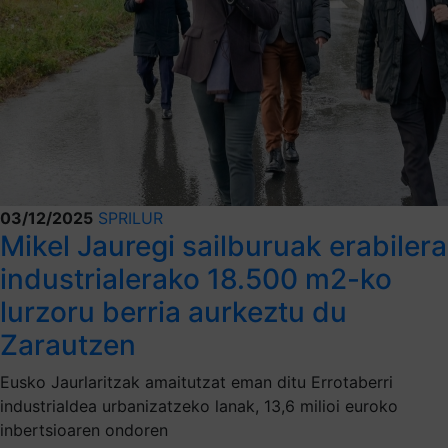
03/12/2025
SPRILUR
Mikel Jauregi sailburuak erabilera
industrialerako 18.500 m2-ko
lurzoru berria aurkeztu du
Zarautzen
Eusko Jaurlaritzak amaitutzat eman ditu Errotaberri
industrialdea urbanizatzeko lanak, 13,6 milioi euroko
inbertsioaren ondoren