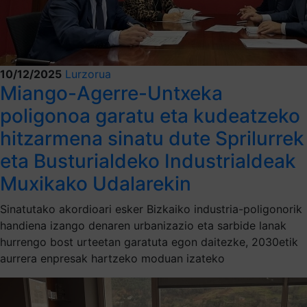
10/12/2025
Lurzorua
Miango-Agerre-Untxeka
poligonoa garatu eta kudeatzeko
hitzarmena sinatu dute Sprilurrek
eta Busturialdeko Industrialdeak
Muxikako Udalarekin
Sinatutako akordioari esker Bizkaiko industria-poligonorik
handiena izango denaren urbanizazio eta sarbide lanak
hurrengo bost urteetan garatuta egon daitezke, 2030etik
aurrera enpresak hartzeko moduan izateko