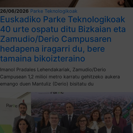
26/06/2026
Parke Teknologikoak
Euskadiko Parke Teknologikoak
40 urte ospatu ditu Bizkaian eta
Zamudio/Derio Campusaren
hedapena iragarri du, bere
tamaina bikoizteraino
Imanol Pradales Lehendakariak, Zamudio/Derio
Campusean 1,2 milioi metro karratu gehitzeko aukera
emango duen Mantuliz (Derio) bisitatu du