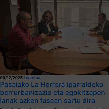
09/12/2025
Lurzorua
Pasaiako La Herrera iparraldeko
berrurbanizazio eta egokitzapen
lanak azken fasean sartu dira