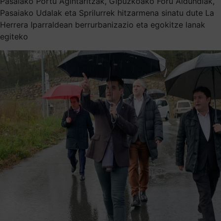
Pasaiako Portu Agintaritzak, Gipuzkoako Foru Aldundiak,
Pasaiako Udalak eta Sprilurrek hitzarmena sinatu dute La
Herrera Iparraldean berrurbanizazio eta egokitze lanak
egiteko