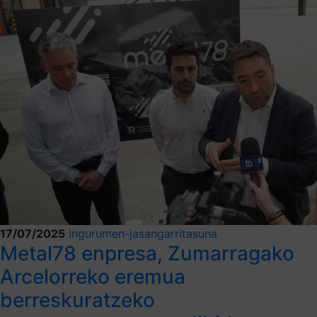
17/07/2025
Ingurumen-jasangarritasuna
Metal78 enpresa, Zumarragako
Arcelorreko eremua
berreskuratzeko