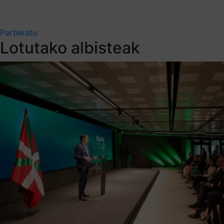
Partekatu
Lotutako albisteak