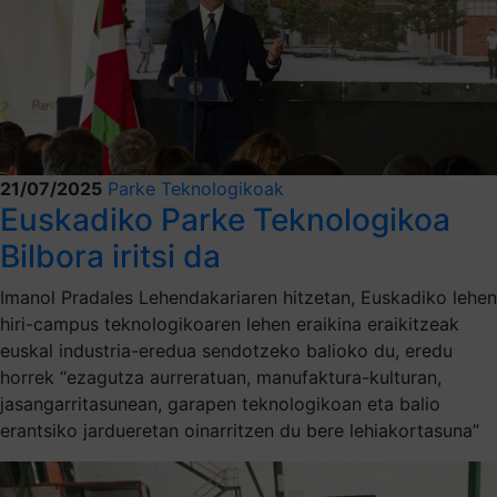
21/07/2025
Parke Teknologikoak
Euskadiko Parke Teknologikoa
Bilbora iritsi da
Imanol Pradales Lehendakariaren hitzetan, Euskadiko lehen
hiri-campus teknologikoaren lehen eraikina eraikitzeak
euskal industria-eredua sendotzeko balioko du, eredu
horrek “ezagutza aurreratuan, manufaktura-kulturan,
jasangarritasunean, garapen teknologikoan eta balio
erantsiko jardueretan oinarritzen du bere lehiakortasuna”