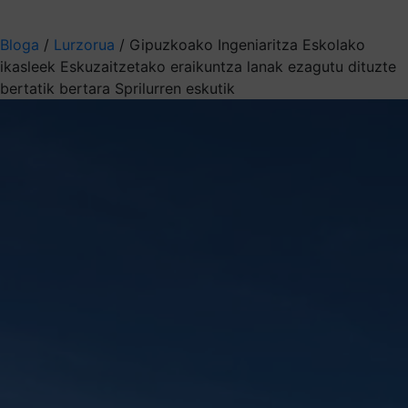
Aukeratu jaso nahi duzun informazioa
Bloga
/
Lurzorua
/
Gipuzkoako Ingeniaritza Eskolako
ikasleek Eskuzaitzetako eraikuntza lanak ezagutu dituzte
bertatik bertara Sprilurren eskutik