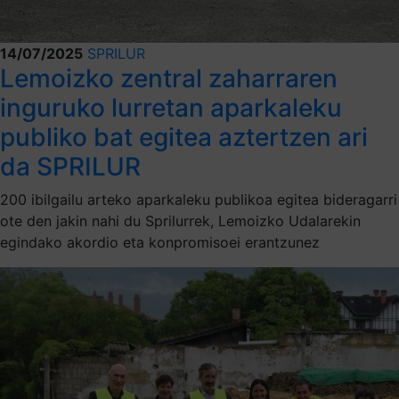
14/07/2025
SPRILUR
Lemoizko zentral zaharraren
inguruko lurretan aparkaleku
publiko bat egitea aztertzen ari
da SPRILUR
200 ibilgailu arteko aparkaleku publikoa egitea bideragarri
ote den jakin nahi du Sprilurrek, Lemoizko Udalarekin
egindako akordio eta konpromisoei erantzunez