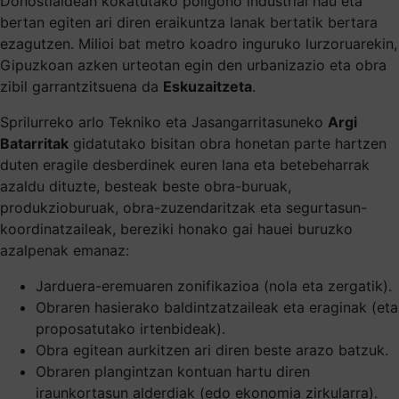
Donostialdean kokatutako poligono industrial hau eta
bertan egiten ari diren eraikuntza lanak bertatik bertara
ezagutzen. Milioi bat metro koadro inguruko lurzoruarekin,
Gipuzkoan azken urteotan egin den urbanizazio eta obra
zibil garrantzitsuena da
Eskuzaitzeta
.
Sprilurreko arlo Tekniko eta Jasangarritasuneko
Argi
Batarritak
gidatutako bisitan obra honetan parte hartzen
duten eragile desberdinek euren lana eta betebeharrak
azaldu dituzte, besteak beste obra-buruak,
produkzioburuak, obra-zuzendaritzak eta segurtasun-
koordinatzaileak, bereziki honako gai hauei buruzko
azalpenak emanaz:
Jarduera-eremuaren zonifikazioa (nola eta zergatik).
Obraren hasierako baldintzatzaileak eta eraginak (eta
proposatutako irtenbideak).
Obra egitean aurkitzen ari diren beste arazo batzuk.
Obraren plangintzan kontuan hartu diren
iraunkortasun alderdiak (edo ekonomia zirkularra).