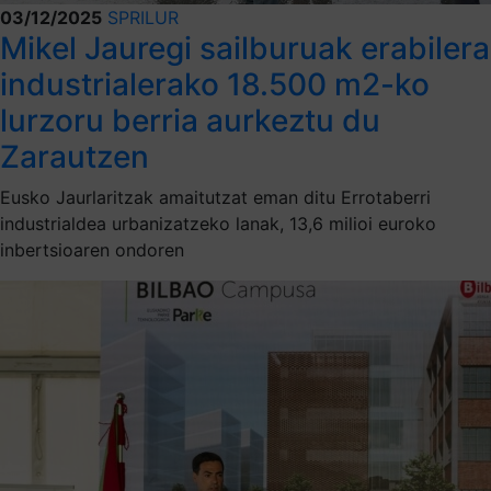
03/12/2025
SPRILUR
Mikel Jauregi sailburuak erabilera
industrialerako 18.500 m2-ko
lurzoru berria aurkeztu du
Zarautzen
Eusko Jaurlaritzak amaitutzat eman ditu Errotaberri
industrialdea urbanizatzeko lanak, 13,6 milioi euroko
inbertsioaren ondoren