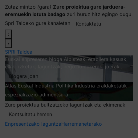
Zutaz mintzo
(
gara
)
Zure proiektua gure jarduera-
eremuekin lotuta badago
zuri buruz hitz egingo dugu
Spri Taldeko gure kanaletan
Kontaktatu
‹
›
SPRI Taldea
Euskal enpresaren bloga
Albisteak, erabilera kasuak,
elkarrizketak, laguntzak, negozio aukerak, joerak…
Blogera joan
Atlas
Euskal Industria Politika
Industria eraldaketatik
espezializazio adimentsura
Arakatu
Zure proiektua bultzatzeko laguntzak eta ekimenak
Kontsultatu hemen
Enpresentzako laguntza
Harremanetarako
Nire harpidetzak