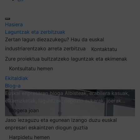
Hasiera
Laguntzak eta zerbitzuak
Zertan lagun diezazukegu?
Hau da euskal
industriarentzako arreta zerbitzua
Kontaktatu
Zure proiektua bultzatzeko laguntzak eta ekimenak
Kontsultatu hemen
Ekitaldiak
Blog-a
Euskal enpresaren bloga
Albisteak, erabilera kasuak,
elkarrizketak, laguntzak, negozio aukerak, joerak…
Blogera joan
Jaso iezaguzu eta egunean izango duzu euskal
enpresari eskaintzen diogun guztia
Harpidetu hemen