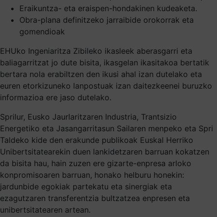
Eraikuntza- eta eraispen-hondakinen kudeaketa.
Obra-plana definitzeko jarraibide orokorrak eta
gomendioak
EHUko Ingeniaritza Zibileko ikasleek aberasgarri eta
baliagarritzat jo dute bisita, ikasgelan ikasitakoa bertatik
bertara nola erabiltzen den ikusi ahal izan dutelako eta
euren etorkizuneko lanpostuak izan daitezkeenei buruzko
informazioa ere jaso dutelako.
Sprilur, Eusko Jaurlaritzaren Industria, Trantsizio
Energetiko eta Jasangarritasun Sailaren menpeko eta Spri
Taldeko kide den erakunde publikoak Euskal Herriko
Unibertsitatearekin duen lankidetzaren barruan kokatzen
da bisita hau, hain zuzen ere gizarte-enpresa arloko
konpromisoaren barruan, honako helburu honekin:
jardunbide egokiak partekatu eta sinergiak eta
ezagutzaren transferentzia bultzatzea enpresen eta
unibertsitatearen artean.