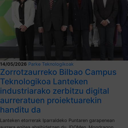
14/05/2026
Parke Teknologikoak
Zorrotzaurreko Bilbao Campus
Teknologikoa Lanteken
industriarako zerbitzu digital
aurreratuen proiektuarekin
handitu da
Lanteken etorrerak Iparraldeko Puntaren garapenean
aurrera egitea ahalbidetzen du, IDOMen, Mondragon