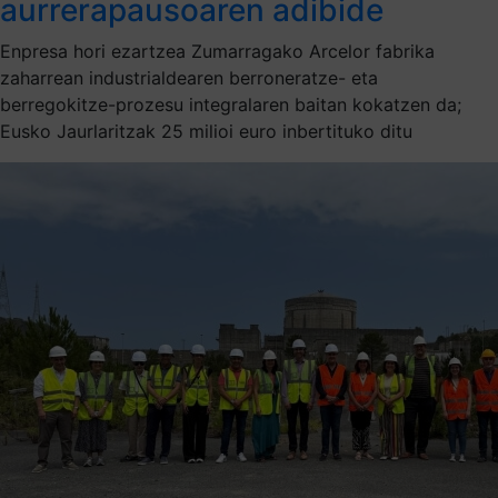
aurrerapausoaren adibide
Enpresa hori ezartzea Zumarragako Arcelor fabrika
zaharrean industrialdearen berroneratze- eta
berregokitze-prozesu integralaren baitan kokatzen da;
Eusko Jaurlaritzak 25 milioi euro inbertituko ditu