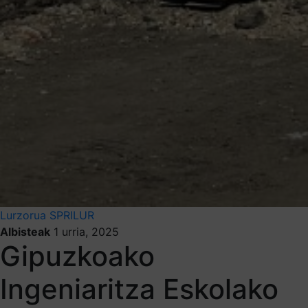
Lurzorua
SPRILUR
Albisteak
1 urria, 2025
Gipuzkoako
Ingeniaritza Eskolako