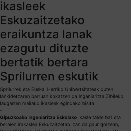
ikasleek
Eskuzaitzetako
eraikuntza lanak
ezagutu dituzte
bertatik bertara
Sprilurren eskutik
Sprilurrek eta Euskal Herriko Unibertsitateak duten
lankidetzaren barruan kokatzen da Ingeniaritza Zibileko
laugarren mailako ikasleek egindako bisita
-
Gipuzkoako Ingeniaritza Eskolako
ikasle talde bat eta
beraien irakaslea Eskuzaitzetan izan da gaur goizean,