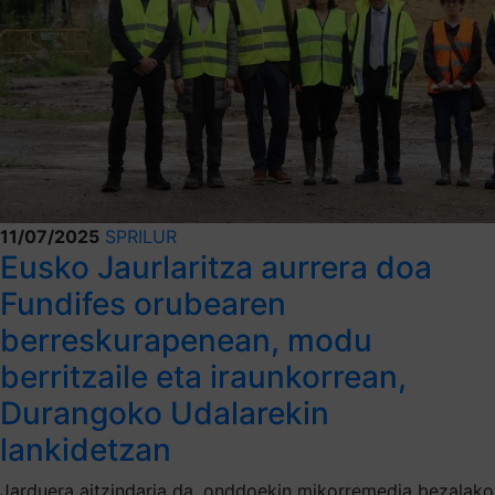
11/07/2025
SPRILUR
Eusko Jaurlaritza aurrera doa
Fundifes orubearen
berreskurapenean, modu
berritzaile eta iraunkorrean,
Durangoko Udalarekin
lankidetzan
Jarduera aitzindaria da, onddoekin mikorremedia bezalako