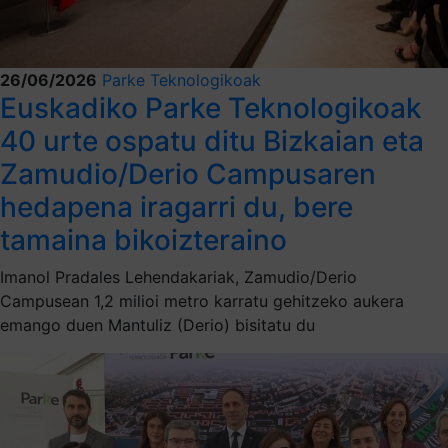
26/06/2026
Parke Teknologikoak
Euskadiko Parke Teknologikoak
40 urte ospatu ditu Bizkaian eta
Zamudio/Derio Campusaren
hedapena iragarri du, bere
tamaina bikoizteraino
Imanol Pradales Lehendakariak, Zamudio/Derio
Campusean 1,2 milioi metro karratu gehitzeko aukera
emango duen Mantuliz (Derio) bisitatu du