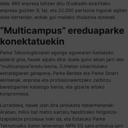
dela. 660 enpresa biltzen ditu (Euskadin ezarritako
enpresa guztien % 1a), eta 22.000 pertsona inguruk egiten
dute bertanlan, erdiak goi-mailako titulazioa dutenak.
“Multicampus” ereduaparke
konektatuekin
Parke Teknologikoaren egungo egoeraren funtsezko
alderdi gisa, hauek aipatu dira: duela gutxi abian jarri den
“multicampus”eredu berria, GJHetan oinarritutako
estrategiaren garapena, Parke Berdea eta Parke Smart
ekimenak, enpresa eta profesionalentzako zerbitzu
bereizgarrien katalogo berria, eta gizarte arloko
konpromisoa.
Lurraldeka, hauek izan dira jarduketa nabarmenenak:
Araban, milioi bat metro karratu handitzeko hirigintza-
izapidetze prozesua ireki da, eta Estatuko Parke
Teknologiko baten lehenengo MPN 5G sare pribatua jarri