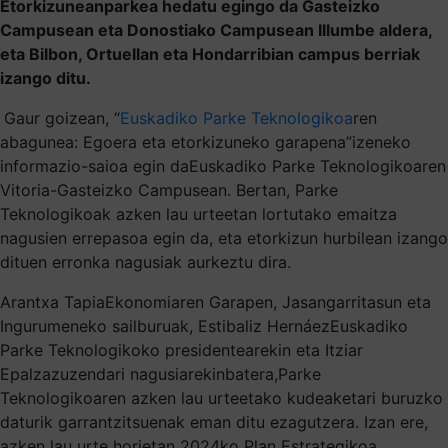
Etorkizuneanparkea hedatu egingo da Gasteizko
Campusean eta Donostiako Campusean Illumbe aldera,
eta Bilbon, Ortuellan eta Hondarribian campus berriak
izango ditu.
Gaur goizean, “
Euskadiko Parke Teknologikoa
ren
abagunea: Egoera eta etorkizuneko garapena”izeneko
informazio-saioa egin daEuskadiko Parke Teknologikoaren
Vitoria-Gasteizko Campusean. Bertan, Parke
Teknologikoak azken lau urteetan lortutako emaitza
nagusien errepasoa egin da, eta etorkizun hurbilean izango
dituen erronka nagusiak aurkeztu dira.
Arantxa TapiaEkonomiaren Garapen, Jasangarritasun eta
Ingurumeneko sailburuak, Estibaliz HernáezEuskadiko
Parke Teknologikoko presidentearekin eta Itziar
Epalzazuzendari nagusiarekinbatera,Parke
Teknologikoaren azken lau urteetako kudeaketari buruzko
daturik garrantzitsuenak eman ditu ezagutzera. Izan ere,
azken lau urte horietan 2024ko Plan Estrategikoa