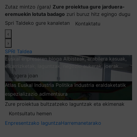
Zutaz mintzo
(
gara
)
Zure proiektua gure jarduera-
eremuekin lotuta badago
zuri buruz hitz egingo dugu
Spri Taldeko gure kanaletan
Kontaktatu
‹
›
SPRI Taldea
Euskal enpresaren bloga
Albisteak, erabilera kasuak,
elkarrizketak, laguntzak, negozio aukerak, joerak…
Blogera joan
Atlas
Euskal Industria Politika
Industria eraldaketatik
espezializazio adimentsura
Arakatu
Zure proiektua bultzatzeko laguntzak eta ekimenak
Kontsultatu hemen
Enpresentzako laguntza
Harremanetarako
Nire harpidetzak