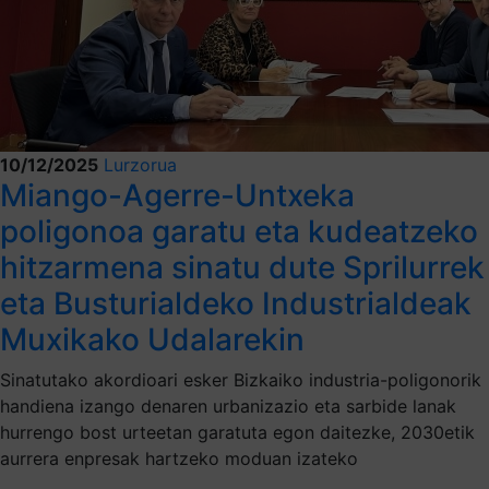
10/12/2025
Lurzorua
Miango-Agerre-Untxeka
poligonoa garatu eta kudeatzeko
hitzarmena sinatu dute Sprilurrek
eta Busturialdeko Industrialdeak
Muxikako Udalarekin
Sinatutako akordioari esker Bizkaiko industria-poligonorik
handiena izango denaren urbanizazio eta sarbide lanak
hurrengo bost urteetan garatuta egon daitezke, 2030etik
aurrera enpresak hartzeko moduan izateko