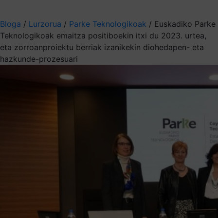
Aukeratu jaso nahi duzun informazioa
Bloga
/
Lurzorua
/
Parke Teknologikoak
/
Euskadiko Parke
Teknologikoak emaitza positiboekin itxi du 2023. urtea,
eta zorroanproiektu berriak izanikekin diohedapen- eta
hazkunde-prozesuari