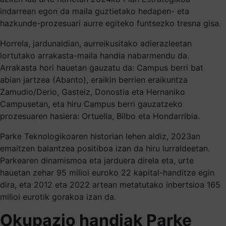
indarrean egon da maila guztietako hedapen- eta
hazkunde-prozesuari aurre egiteko funtsezko tresna gisa.
Horrela, jardunaldian, aurreikusitako adierazleetan
lortutako arrakasta-maila handia nabarmendu da.
Arrakasta hori hauetan gauzatu da: Campus berri bat
abian jartzea (Abanto), eraikin berrien eraikuntza
Zamudio/Derio, Gasteiz, Donostia eta Hernaniko
Campusetan, eta hiru Campus berri gauzatzeko
prozesuaren hasiera: Ortuella, Bilbo eta Hondarribia.
Parke Teknologikoaren historian lehen aldiz, 2023an
emaitzen balantzea positiboa izan da hiru lurraldeetan.
Parkearen dinamismoa eta jarduera direla eta, urte
hauetan zehar 95 milioi euroko 22 kapital-handitze egin
dira, eta 2012 eta 2022 artean metatutako inbertsioa 165
milioi eurotik gorakoa izan da.
Okupazio handiak Parke