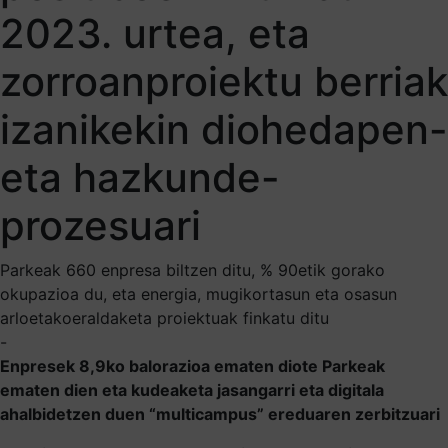
2023. urtea, eta
zorroanproiektu berriak
izanikekin diohedapen-
eta hazkunde-
prozesuari
Parkeak 660 enpresa biltzen ditu, % 90etik gorako
okupazioa du, eta energia, mugikortasun eta osasun
arloetakoeraldaketa proiektuak finkatu ditu
-
Enpresek 8,9ko balorazioa ematen diote Parkeak
ematen dien eta kudeaketa jasangarri eta digitala
ahalbidetzen duen “multicampus” ereduaren zerbitzuari