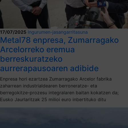
17/07/2025
Ingurumen-jasangarritasuna
Metal78 enpresa, Zumarragako
Arcelorreko eremua
berreskuratzeko
aurrerapausoaren adibide
Enpresa hori ezartzea Zumarragako Arcelor fabrika
zaharrean industrialdearen berroneratze- eta
berregokitze-prozesu integralaren baitan kokatzen da;
Eusko Jaurlaritzak 25 milioi euro inbertituko ditu