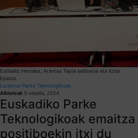
Estibaliz Hernáez, Arantxa Tapia sailburua eta Itziar
Epalza.
Lurzorua
Parke Teknologikoak
Albisteak
5 otsaila, 2024
Euskadiko Parke
Teknologikoak emaitza
positiboekin itxi du