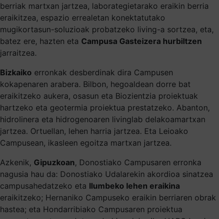
berriak martxan jartzea, laborategietarako eraikin berria
eraikitzea, espazio errealetan konektatutako
mugikortasun-soluzioak probatzeko living-a sortzea, eta,
batez ere, hazten eta
Campusa Gasteizera hurbiltzen
jarraitzea.
Bizkaiko
erronkak desberdinak dira Campusen
kokapenaren arabera. Bilbon, hegoaldean dorre bat
eraikitzeko aukera, osasun eta Biozientzia proiektuak
hartzeko eta geotermia proiektua prestatzeko. Abanton,
hidrolinera eta hidrogenoaren livinglab delakoamartxan
jartzea. Ortuellan, lehen harria jartzea. Eta Leioako
Campusean, ikasleen egoitza martxan jartzea.
Azkenik,
Gipuzkoan
, Donostiako Campusaren erronka
nagusia hau da: Donostiako Udalarekin akordioa sinatzea
campusahedatzeko eta
Ilumbeko lehen eraikina
eraikitzeko; Hernaniko Campuseko eraikin berriaren obrak
hastea; eta Hondarribiako Campusaren proiektua