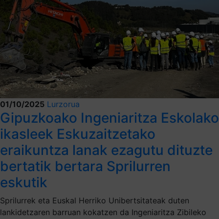
01/10/2025
Lurzorua
Gipuzkoako Ingeniaritza Eskolako
ikasleek Eskuzaitzetako
eraikuntza lanak ezagutu dituzte
bertatik bertara Sprilurren
eskutik
Sprilurrek eta Euskal Herriko Unibertsitateak duten
lankidetzaren barruan kokatzen da Ingeniaritza Zibileko