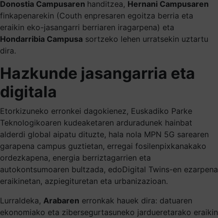
Donostia Campusaren
handitzea,
Hernani Campusaren
finkapenarekin (Couth enpresaren egoitza berria eta
eraikin eko-jasangarri berriaren iragarpena) eta
Hondarribia Campusa
sortzeko lehen urratsekin uztartu
dira.
Hazkunde jasangarria eta
digitala
Etorkizuneko erronkei dagokienez, Euskadiko Parke
Teknologikoaren kudeaketaren arduradunek hainbat
alderdi global aipatu dituzte, hala nola MPN 5G sarearen
garapena campus guztietan, erregai fosilenpixkanakako
ordezkapena, energia berriztagarrien eta
autokontsumoaren bultzada, edoDigital Twins-en ezarpena
eraikinetan, azpiegituretan eta urbanizazioan.
Lurraldeka,
Arabaren
erronkak hauek dira: datuaren
ekonomiako eta zibersegurtasuneko jardueretarako eraikin