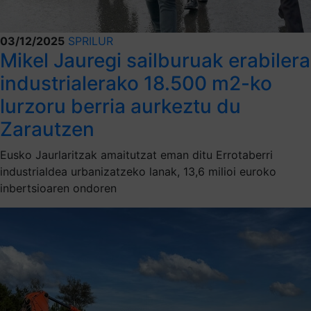
03/12/2025
SPRILUR
Mikel Jauregi sailburuak erabilera
industrialerako 18.500 m2-ko
lurzoru berria aurkeztu du
Zarautzen
Eusko Jaurlaritzak amaitutzat eman ditu Errotaberri
industrialdea urbanizatzeko lanak, 13,6 milioi euroko
inbertsioaren ondoren