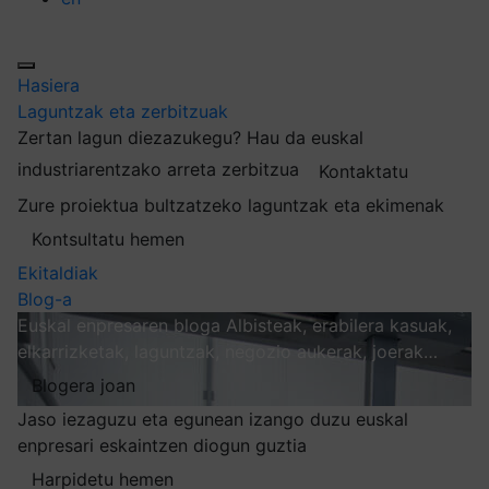
Hasiera
Laguntzak eta zerbitzuak
Zertan lagun diezazukegu?
Hau da euskal
industriarentzako arreta zerbitzua
Kontaktatu
Zure proiektua bultzatzeko laguntzak eta ekimenak
Kontsultatu hemen
Ekitaldiak
Blog-a
Euskal enpresaren bloga
Albisteak, erabilera kasuak,
elkarrizketak, laguntzak, negozio aukerak, joerak…
Blogera joan
Jaso iezaguzu eta egunean izango duzu euskal
enpresari eskaintzen diogun guztia
Harpidetu hemen