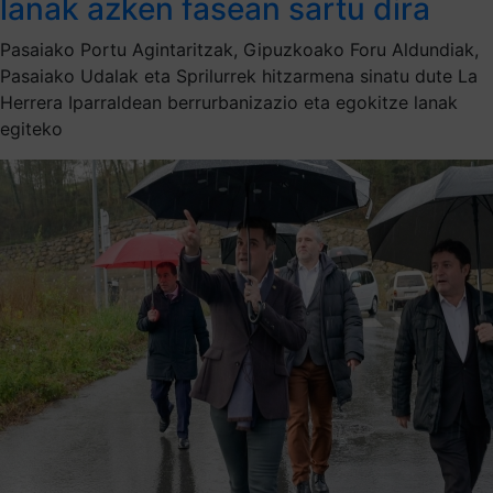
lanak azken fasean sartu dira
Pasaiako Portu Agintaritzak, Gipuzkoako Foru Aldundiak,
Pasaiako Udalak eta Sprilurrek hitzarmena sinatu dute La
Herrera Iparraldean berrurbanizazio eta egokitze lanak
egiteko