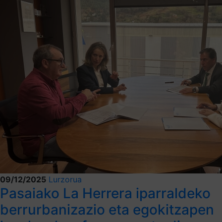
09/12/2025
Lurzorua
Pasaiako La Herrera iparraldeko
berrurbanizazio eta egokitzapen