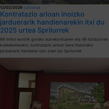
12/02/2026
Lurzorua
Kontratazio arloan inoizko
jarduerarik handienarekin itxi du
2025 urtea Sprilurrek
88 milioi eurotik gorako aurrekontuaren eta 48 lizitazioren
kudeaketarekin, kontratazio arloan bere historiako
jarduerarik handiena izan zuen iaz Sprilurrek