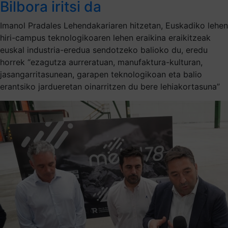
Bilbora iritsi da
Imanol Pradales Lehendakariaren hitzetan, Euskadiko lehen
hiri-campus teknologikoaren lehen eraikina eraikitzeak
euskal industria-eredua sendotzeko balioko du, eredu
horrek “ezagutza aurreratuan, manufaktura-kulturan,
jasangarritasunean, garapen teknologikoan eta balio
erantsiko jardueretan oinarritzen du bere lehiakortasuna”