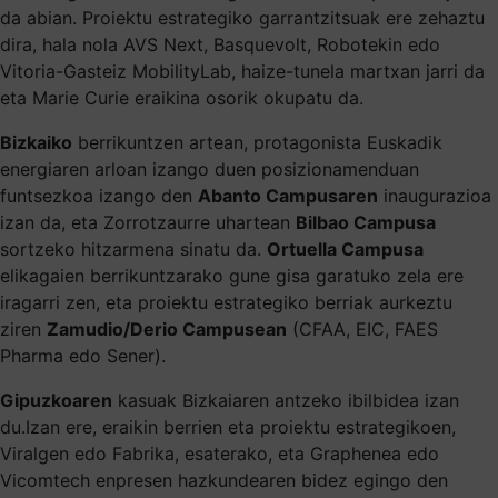
da abian. Proiektu estrategiko garrantzitsuak ere zehaztu
dira, hala nola AVS Next, Basquevolt, Robotekin edo
Vitoria-Gasteiz MobilityLab, haize-tunela martxan jarri da
eta Marie Curie eraikina osorik okupatu da.
Bizkaiko
berrikuntzen artean, protagonista Euskadik
energiaren arloan izango duen posizionamenduan
funtsezkoa izango den
Abanto Campusaren
inaugurazioa
izan da, eta Zorrotzaurre uhartean
Bilbao Campusa
sortzeko hitzarmena sinatu da.
Ortuella Campusa
elikagaien berrikuntzarako gune gisa garatuko zela ere
iragarri zen, eta proiektu estrategiko berriak aurkeztu
ziren
Zamudio/Derio Campusean
(CFAA, EIC, FAES
Pharma edo Sener).
Gipuzkoaren
kasuak Bizkaiaren antzeko ibilbidea izan
du.Izan ere, eraikin berrien eta proiektu estrategikoen,
Viralgen edo Fabrika, esaterako, eta Graphenea edo
Vicomtech enpresen hazkundearen bidez egingo den