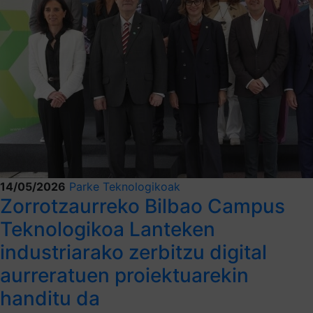
14/05/2026
Parke Teknologikoak
Zorrotzaurreko Bilbao Campus
Teknologikoa Lanteken
industriarako zerbitzu digital
aurreratuen proiektuarekin
handitu da