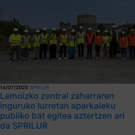
14/07/2025
SPRILUR
Lemoizko zentral zaharraren
inguruko lurretan aparkaleku
publiko bat egitea aztertzen ari
da SPRILUR