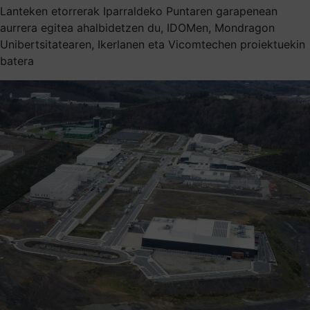
Lanteken etorrerak Iparraldeko Puntaren garapenean
aurrera egitea ahalbidetzen du, IDOMen, Mondragon
Unibertsitatearen, Ikerlanen eta Vicomtechen proiektuekin
batera