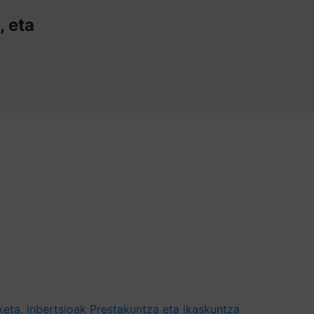
, eta
eta, inbertsioak
Prestakuntza eta ikaskuntza