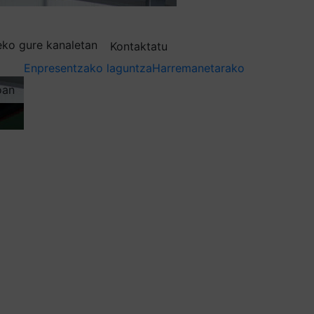
deko gure kanaletan
Kontaktatu
Enpresentzako laguntza
Harremanetarako
oan