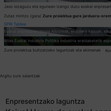
Jaso iezaguzu eta egunean izango duzu euskal enpresari
Zutaz mintzo
(
gara
)
Zure proiektua gure jarduera-erem
SPRI Taldea
Euskal enpresaren bloga
Albisteak, erabilera kasuak, el
Atlas
Euskal Industria Politika
Industria eraldaketatik esp
Zure proiektua bultzatzeko laguntzak eta ekimenak
Ko
Nire harpidetzak
Aukeratu jaso nahi duzun informazioa
Argitu zure zalantzak
Enpresentzako laguntza