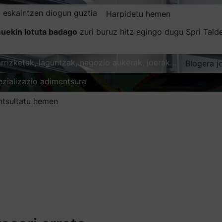
 eskaintzen diogun guztia
Harpidetu hemen
uekin lotuta badago
zuri buruz hitz egingo dugu Spri Tal
karrizketak, laguntzak, negozio aukerak, joerak…
Blogera j
ezializazio adimentsura
Arakatu
ntsultatu hemen