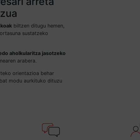
esari arreta
tzua
ekoak
biltzen ditugu hemen,
kortasuna sustatzeko
edo aholkularitza jasotzeko
nearen arabera.
teko orientazioa behar
nbat modu aurkituko dituzu