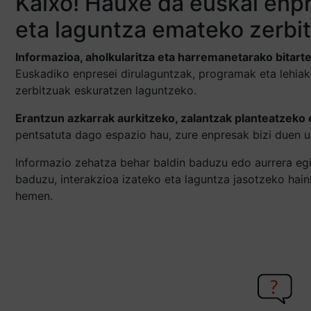
Kaixo! Hauxe da euskal enpr
eta laguntza emateko zerbi
Informazioa, aholkularitza eta harremanetarako bitart
Euskadiko enpresei dirulaguntzak, programak eta lehia
zerbitzuak eskuratzen laguntzeko.
Erantzun azkarrak aurkitzeko, zalantzak planteatzeko 
pentsatuta dago espazio hau, zure enpresak bizi duen u
Informazio zehatza behar baldin baduzu edo aurrera egi
baduzu, interakzioa izateko eta laguntza jasotzeko hai
hemen.