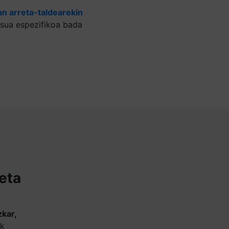
n arreta-taldearekin
sua espezifikoa bada
keta
zkar,
ik