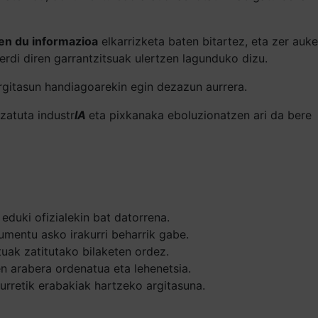
en du informazioa
elkarrizketa baten bitartez, eta zer auke
erdi diren garrantzitsuak ulertzen lagunduko dizu.
argitasun handiagoarekin egin dezazun aurrera.
zatuta industr
IA
eta pixkanaka eboluzionatzen ari da bere
eduki ofizialekin bat datorrena.
umentu asko irakurri beharrik gabe.
tuak zatitutako bilaketen ordez.
n arabera ordenatua eta lehenetsia.
urretik erabakiak hartzeko argitasuna.