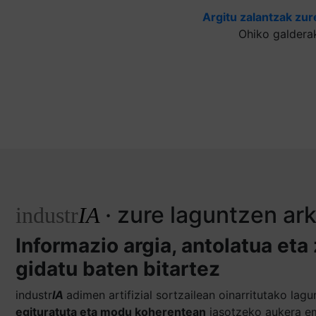
Argitu zalantzak zur
Ohiko galdera
· zure laguntzen ar
industr
IA
Informazio argia, antolatua eta
gidatu baten bitartez
industr
IA
adimen artifizial sortzailean oinarritutako la
egituratuta eta modu koherentean
jasotzeko aukera em