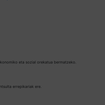
ekonomiko eta sozial orekatua bermatzeko.
sulta errepikariak ere.