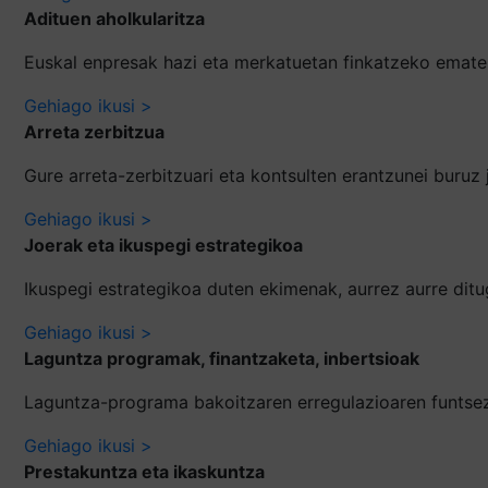
Adituen aholkularitza
Euskal enpresak hazi eta merkatuetan finkatzeko ematen
Gehiago ikusi >
Arreta zerbitzua
Gure arreta-zerbitzuari eta kontsulten erantzunei buruz
Gehiago ikusi >
Joerak eta ikuspegi estrategikoa
Ikuspegi estrategikoa duten ekimenak, aurrez aurre di
Gehiago ikusi >
Laguntza programak, finantzaketa, inbertsioak
Laguntza-programa bakoitzaren erregulazioaren funtsezko
Gehiago ikusi >
Prestakuntza eta ikaskuntza