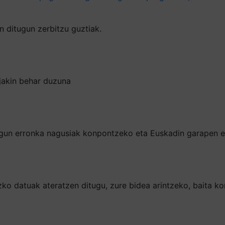
 ditugun zerbitzu guztiak.
 jakin behar duzuna
tugun erronka nagusiak konpontzeko eta Euskadin garapen 
 datuak ateratzen ditugu, zure bidea arintzeko, baita kont