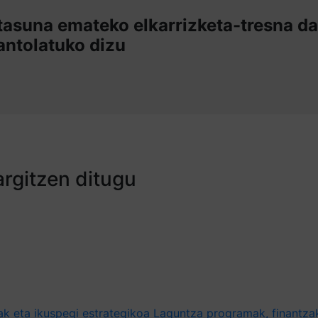
tasuna emateko elkarrizketa-tresna da
antolatuko dizu
argitzen ditugu
ak eta ikuspegi estrategikoa
Laguntza programak, finantzak