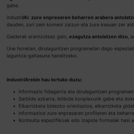
gabe.
industr
IA
k
zure enpresaren beharren arabera antolatz
dauden, zuri zein komeni zaizun eta zure kasuan zer ald
Galderak erantzuteaz gain,
ezagutza antolatzen dizu
, 
Une honetan, dirulaguntzen programetan dago espeziali
laguntza-gaitasuna handitzeko.
industr
IA
rekin hau lortuko duzu:
Informazio fidagarria eta dirulaguntzen programen 
Sarbide azkarra, ibilbide konplexurik gabe eta dok
Elkarrizketa bidezko orientazioa, elkarrizketa gida
Informazioa zure enpresaren profilaren eta beharre
Kontsulta espezifikoak edo izapide formalak hasi a