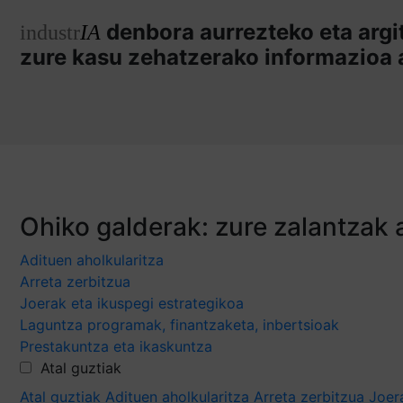
denbora aurrezteko eta argi
industr
IA
zure kasu zehatzerako informazioa 
Ohiko galderak: zure zalantzak 
Adituen aholkularitza
Arreta zerbitzua
Joerak eta ikuspegi estrategikoa
Laguntza programak, finantzaketa, inbertsioak
Prestakuntza eta ikaskuntza
Atal guztiak
Atal guztiak
Adituen aholkularitza
Arreta zerbitzua
Joer