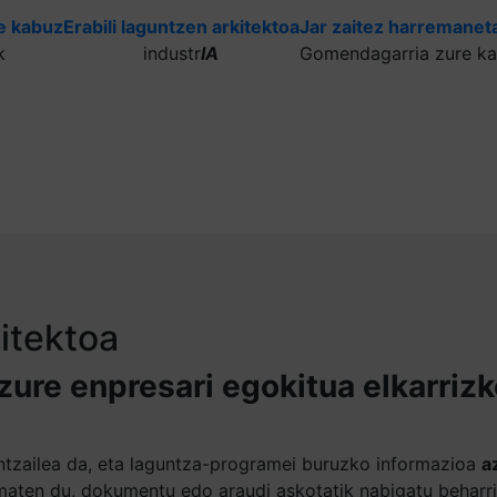
e kabuz
Erabili laguntzen arkitektoa
Jar zaitez harremaneta
k
industr
IA
Gomendagarria zure ka
kitektoa
 zure enpresari egokitua elkarriz
guntzailea da, eta laguntza-programei buruzko informazioa
a
aten du, dokumentu edo araudi askotatik nabigatu beharr