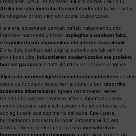
Eremuaren (AfCFTA) sorrerak aukera berriak ireki ditu
Afrika barruko merkataritza sustatzeko
eta balio erantsi
handiagoko ondasunen ekoizpena bizkortzeko.
Hala ere, azterketak zenbait defizit nabarmendu ditu
Egiptoko automobilgintzan:
azpiegitura sendoen falta,
ezegonkortasun ekonomikoa eta interes-tasa altuak
.
Dena den, etorkizunari begira, aurreikuspenak nahiko
positiboak dira,
industriaren modernizazioa eta proiektu
berrien garapena
ardatz dituzten inbertsioen eraginez.
Aljeria da automobilgintzaren industria bultzatzen
ari den
eskualde honetako beste herrialdeetako bat,
atzerriko
zuzeneko inbertsioare
n igoera nabarmenari esker.
Gainditu beharreko erronken artean, inportazioekiko
mendekotasuna, administrazioaren konplexutasuna eta
azpiegiturarik eza azpimarra daitezke. Epe luzera,
herrialdearen arrakasta Europar Batasunarekiko eta
Afrikako beste merkatu batzuekiko
merkataritza-
harremanen egonkortasunaren
araberakoa izango da.