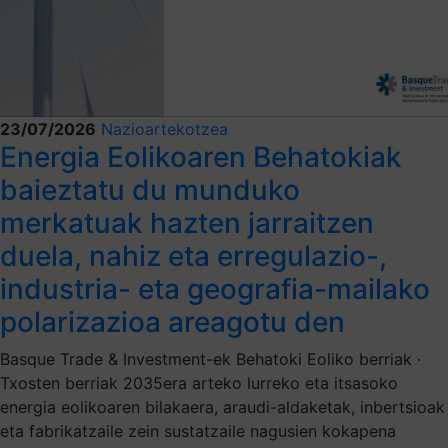
23/07/2026
Nazioartekotzea
Energia Eolikoaren Behatokiak
baieztatu du munduko
merkatuak hazten jarraitzen
duela, nahiz eta erregulazio-,
industria- eta geografia-mailako
polarizazioa areagotu den
Basque Trade & Investment-ek Behatoki Eoliko berriak ·
Txosten berriak 2035era arteko lurreko eta itsasoko
energia eolikoaren bilakaera, araudi-aldaketak, inbertsioak
eta fabrikatzaile zein sustatzaile nagusien kokapena