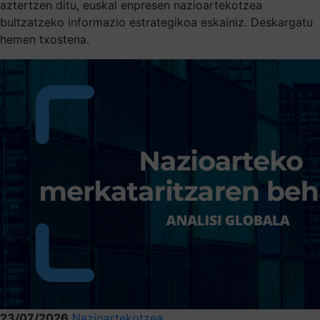
aztertzen ditu, euskal enpresen nazioartekotzea
bultzatzeko informazio estrategikoa eskainiz. Deskargatu
hemen txostena.
23/07/2026
Nazioartekotzea