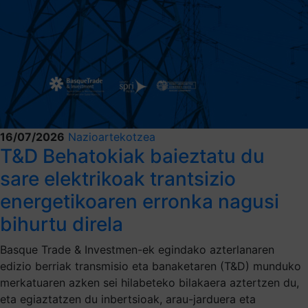
16/07/2026
Nazioartekotzea
T&D Behatokiak baieztatu du
sare elektrikoak trantsizio
energetikoaren erronka nagusi
bihurtu direla
Basque Trade & Investmen-ek egindako azterlanaren
edizio berriak transmisio eta banaketaren (T&D) munduko
merkatuaren azken sei hilabeteko bilakaera aztertzen du,
eta egiaztatzen du inbertsioak, arau-jarduera eta