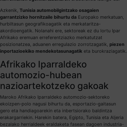
Azkenik,
Tunisia automobilgintzako osagaien
garrantzizko hornitzaile bihurtu da
Europako merkatuan,
hurbiltasun geografikoagatik eta merkataritza-
akordioengatik. Nolanahi ere, sektoreak ez du lortu Ipar
Afrikako eremuan erreferentziazko merkatutzat
posizionatzea, aduanen erregulazio zorrotzagatik,
piezen
inportazioekiko mendekotasunagatik
eta burokraziagatik.
Afrikako Iparraldeko
automozio-hubean
nazioartekotzeko gakoak
Maroko Afrikako Iparraldeko automozio-sektoreko
ekoizpen-polo nagusi bihurtu da, esportazio-gaitasun
gero eta handiagoarekin eta inbertsiorako baldintza
erakargarriekin. Harekin batera, Egipto, Tunisia eta Aljeria
bezalako herrialdeek eraldaketa fasean dagoen industria-