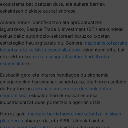
ekosistema bat osatzen dute, eta aukera berriak
eskaintzen dizkiete euskal enpresei.
Aukera horiek identifikatzen eta aprobetxatzen
laguntzeko, Basque Trade & Investment (BTI) erakundeak
eskualdeko automozio-sektoreari buruzko txosten
estrategiko hau argitaratu du. Gainera,
nazioartekotzerako
laguntza eta zerbitzu espezializatuak
eskaintzen ditu, bai
eta sektoreko
azoka esanguratsuetara hurbiltzeko
ekimenak
ere.
Euskadik gero eta interes handiagoa du ekonomia
emerjenteekin harremanak sendotzeko, eta horren adibide
da Egiptorekin
azkenaldian sendotu den lankidetza
ekonomikoa
, eskualde horrek euskal enpresa
industrialentzat duen potentziala agerian utziz.
Horrez gain,
merkatu berrietarako merkataritza-misioen
plan berria
abiarazi da, eta SPRI Taldeak hainbat
nazioartekotze-laguntza
eskaintzen ditu enpresen