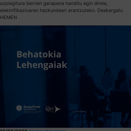
azpiegitura berrien garapena handitu egin direla,
elektrifikazioaren hazkundeari erantzuteko. Deskargatu
HEMEN