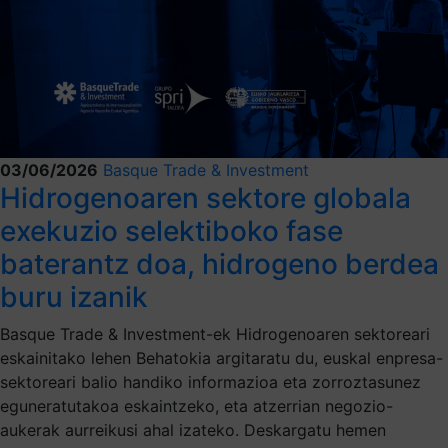
03/06/2026
Basque Trade & Investment
Hidrogenoaren sektore globala
exekuzio selektiboko fase
baterantz doa, hidrogeno berdea
buru izanik
Basque Trade & Investment-ek Hidrogenoaren sektoreari
eskainitako lehen Behatokia argitaratu du, euskal enpresa-
sektoreari balio handiko informazioa eta zorroztasunez
eguneratutakoa eskaintzeko, eta atzerrian negozio-
aukerak aurreikusi ahal izateko. Deskargatu hemen