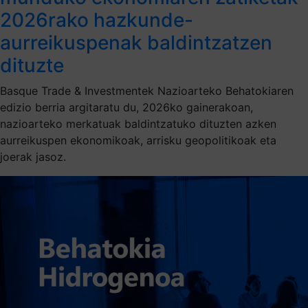
2026rako hazkunde-
aurreikuspenak baldintzatzen
dituzte
Basque Trade & Investmentek Nazioarteko Behatokiaren
edizio berria argitaratu du, 2026ko gainerakoan,
nazioarteko merkatuak baldintzatuko dituzten azken
aurreikuspen ekonomikoak, arrisku geopolitikoak eta
joerak jasoz.