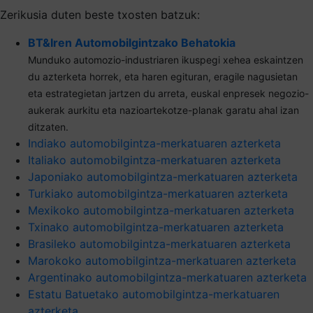
Zerikusia duten beste txosten batzuk:
BT&Iren Automobilgintzako Behatokia
Munduko automozio-industriaren ikuspegi xehea eskaintzen
du azterketa horrek, eta haren egituran, eragile nagusietan
eta estrategietan jartzen du arreta, euskal enpresek negozio-
aukerak aurkitu eta nazioartekotze-planak garatu ahal izan
ditzaten.
Indiako automobilgintza-merkatuaren azterketa
Italiako automobilgintza-merkatuaren azterketa
Japoniako automobilgintza-merkatuaren azterketa
Turkiako automobilgintza-merkatuaren azterketa
Mexikoko automobilgintza-merkatuaren azterketa
Txinako automobilgintza-merkatuaren azterketa
Brasileko automobilgintza-merkatuaren azterketa
Marokoko automobilgintza-merkatuaren azterketa
Argentinako automobilgintza-merkatuaren azterketa
Estatu Batuetako automobilgintza-merkatuaren
azterketa