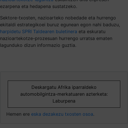
ezarpena eta hedapena sustatzeko.
Sektore-txosten, nazioarteko nobedade eta hurrengo
ekitaldi estrategikoei buruz egunean egon nahi baduzu,
harpidetu SPRI Taldearen buletinera
eta eskuratu
nazioartekotze-prozesuan hurrengo urratsa ematen
lagunduko dizun informazio guztia.
Deskargatu Afrika iparraldeko
automobilgintza-merkatuaren azterketa:
Laburpena
Hemen ere
eska dezakezu txosten osoa
.