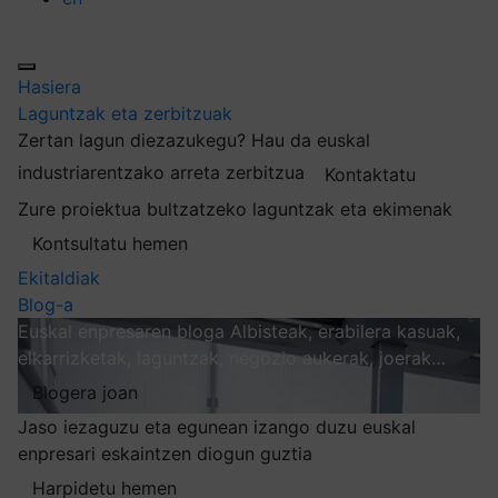
Hasiera
Laguntzak eta zerbitzuak
Zertan lagun diezazukegu?
Hau da euskal
industriarentzako arreta zerbitzua
Kontaktatu
Zure proiektua bultzatzeko laguntzak eta ekimenak
Kontsultatu hemen
Ekitaldiak
Blog-a
Euskal enpresaren bloga
Albisteak, erabilera kasuak,
elkarrizketak, laguntzak, negozio aukerak, joerak…
Blogera joan
Jaso iezaguzu eta egunean izango duzu euskal
enpresari eskaintzen diogun guztia
Harpidetu hemen