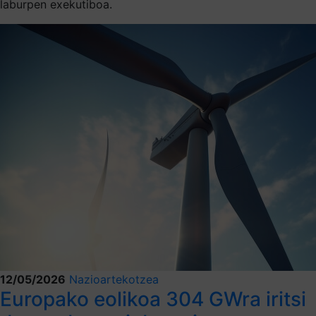
laburpen exekutiboa.
12/05/2026
Nazioartekotzea
Europako eolikoa 304 GWra iritsi