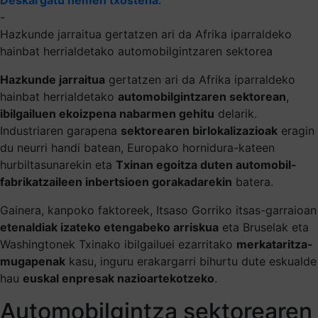
-
Hazkunde jarraitua gertatzen ari da Afrika iparraldeko
hainbat herrialdetako automobilgintzaren sektorea
Hazkunde jarraitua
gertatzen ari da Afrika iparraldeko
hainbat herrialdetako
automobilgintzaren sektorean
,
ibilgailuen ekoizpena nabarmen gehitu
delarik.
Industriaren garapena
sektorearen birlokalizazioak
eragin
du neurri handi batean, Europako hornidura-kateen
hurbiltasunarekin eta
Txinan egoitza duten automobil-
fabrikatzaileen inbertsioen gorakadarekin
batera.
Gainera, kanpoko faktoreek, Itsaso Gorriko itsas-garraioan
etenaldiak izateko etengabeko arriskua
eta Bruselak eta
Washingtonek Txinako ibilgailuei ezarritako
merkataritza-
mugapenak
kasu, inguru erakargarri bihurtu dute eskualde
hau
euskal enpresak nazioartekotzeko
.
Automobilgintza
sektorearen