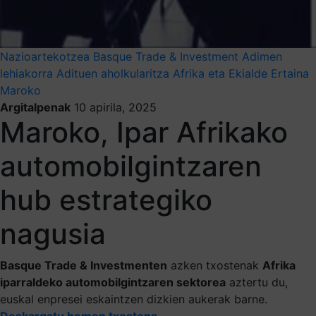
Nazioartekotzea
Basque Trade & Investment
Adimen
lehiakorra
Adituen aholkularitza
Afrika eta Ekialde Ertaina
Maroko
Argitalpenak
10 apirila, 2025
Maroko, Ipar Afrikako
automobilgintzaren
hub estrategiko
nagusia
Basque Trade & Investmenten
azken txostenak
Afrika
iparraldeko automobilgintzaren sektorea
aztertu du,
euskal enpresei eskaintzen dizkien aukerak barne.
Deskargatu hemen txostena
.