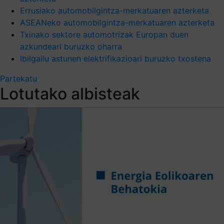
Errusiako automobilgintza-merkatuaren azterketa
ASEANeko automobilgintza-merkatuaren azterketa
Txinako sektore automotrizak Europan duen
azkundeari buruzko oharra
Ibilgailu astunen elektrifikazioari buruzko txostena
Partekatu
Lotutako albisteak