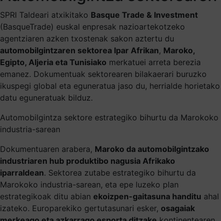
SPRI Taldeari atxikitako
Basque Trade & Investment
(BasqueTrade) euskal enpresak nazioartekotzeko
agentziaren azken txostenak sakon aztertu du
automobilgintzaren sektorea Ipar Afrikan
,
Maroko,
Egipto, Aljeria eta Tunisiako
merkatuei arreta berezia
emanez. Dokumentuak sektorearen bilakaerari buruzko
ikuspegi global eta eguneratua jaso du, herrialde horietako
datu eguneratuak bilduz.
Automobilgintza sektore estrategiko bihurtu da Marokoko
industria-sarean
Dokumentuaren arabera,
Maroko da automobilgintzako
industriaren hub produktibo nagusia Afrikako
iparraldean
. Sektorea zutabe estrategiko bihurtu da
Marokoko industria-sarean, eta epe luzeko plan
estrategikoak ditu abian
ekoizpen-gaitasuna handitu
ahal
izateko. Europarekiko gertutasunari esker,
osagaiak
merkeago eta azkarrago esporta ditzake
kontinentearen