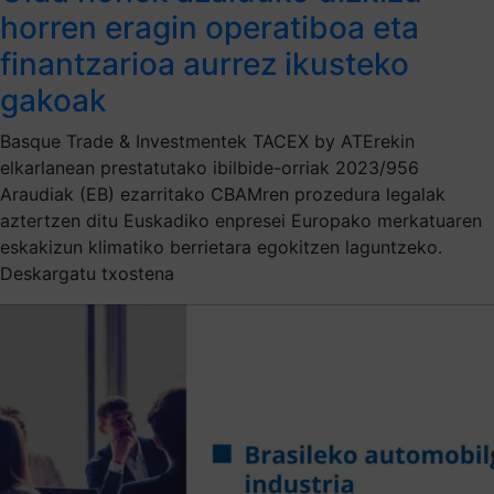
horren eragin operatiboa eta
finantzarioa aurrez ikusteko
gakoak
Basque Trade & Investmentek TACEX by ATErekin
elkarlanean prestatutako ibilbide-orriak 2023/956
Araudiak (EB) ezarritako CBAMren prozedura legalak
aztertzen ditu Euskadiko enpresei Europako merkatuaren
eskakizun klimatiko berrietara egokitzen laguntzeko.
Deskargatu txostena