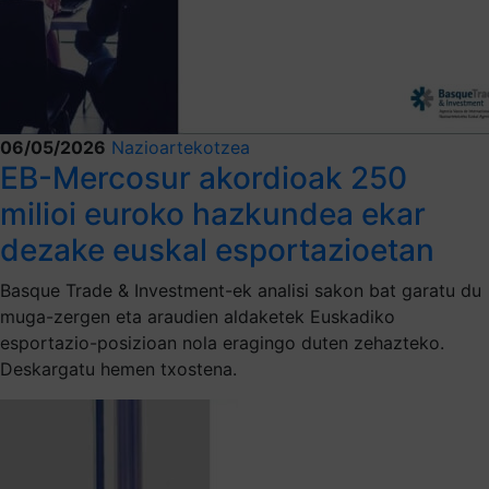
06/05/2026
Nazioartekotzea
EB-Mercosur akordioak 250
milioi euroko hazkundea ekar
dezake euskal esportazioetan
Basque Trade & Investment-ek analisi sakon bat garatu du
muga-zergen eta araudien aldaketek Euskadiko
esportazio-posizioan nola eragingo duten zehazteko.
Deskargatu hemen txostena.