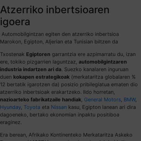
Atzerriko inbertsioaren
igoera
Automobilgintzan egiten den atzerriko inbertsioa
Marokon, Egipton, Aljerian eta Tunisian biltzen da
Txostenak
Egiptoren
garrantzia ere azpimarratu du, izan
ere, tokiko pizgarrien laguntzaz,
automobilgintzaren
industria indartzen ari da
. Suezko kanalaren inguruan
duen
kokapen estrategikoak
(merkataritza globalaren %
12 bertatik igarotzen da) posizio pribilegiatua ematen dio
atzerriko inbertsioak erakartzeko. Ildo horretan,
nazioarteko fabrikatzaile handiak
,
General Motors
,
BMW
,
Hyunday
,
Toyota
eta
Nissan
kasu, Egipton lanean ari dira
dagoeneko, bertako ekonomian inpaktu positiboa
eraginez.
Era berean, Afrikako Kontinenteko Merkataritza Askeko