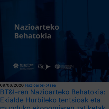
09/06/2026
Nazioartekotzea
BT&I-ren Nazioarteko Behatokia:
Ekialde Hurbileko tentsioak eta
munduko ekonomiaren zatiketak