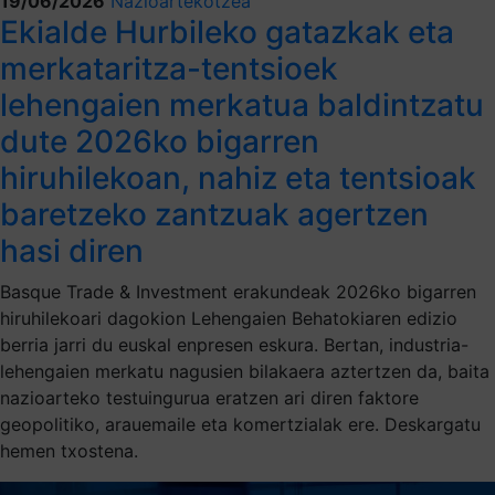
19/06/2026
Nazioartekotzea
Ekialde Hurbileko gatazkak eta
merkataritza-tentsioek
lehengaien merkatua baldintzatu
dute 2026ko bigarren
hiruhilekoan, nahiz eta tentsioak
baretzeko zantzuak agertzen
hasi diren
Basque Trade & Investment erakundeak 2026ko bigarren
hiruhilekoari dagokion Lehengaien Behatokiaren edizio
berria jarri du euskal enpresen eskura. Bertan, industria-
lehengaien merkatu nagusien bilakaera aztertzen da, baita
nazioarteko testuingurua eratzen ari diren faktore
geopolitiko, arauemaile eta komertzialak ere. Deskargatu
hemen txostena.