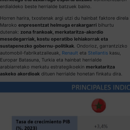
erdialdeko beste herrialde batzuek baino.
Horren harira, txostenak argi utzi du hainbat faktore direla
Maroko
enpresentzat helmuga erakargarri
bihurtu
dutenak:
zona frankoak, merkataritza-akordio
mesedegarriak, kostu operatibo lehiakorrak eta
sustapenezko gobernu-politikak
. Ondorioz, garrantzizko
automobil-fabrikatzaileuak,
Renault
eta
Stellantis
kasu,
Europar Batasuna, Turkia eta hainbat herrialde
arabiarretako merkatu estrategikoekin
merkataritza
askeko akordioak
dituen herrialde honetan finkatu dira.