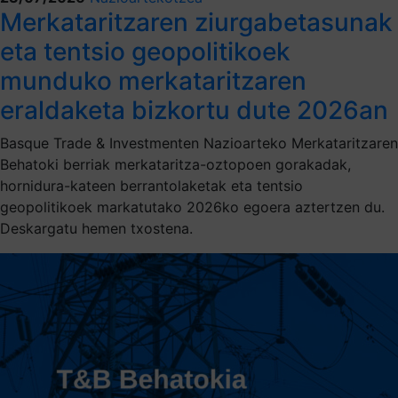
Merkataritzaren ziurgabetasunak
eta tentsio geopolitikoek
munduko merkataritzaren
eraldaketa bizkortu dute 2026an
Basque Trade & Investmenten Nazioarteko Merkataritzaren
Behatoki berriak merkataritza-oztopoen gorakadak,
hornidura-kateen berrantolaketak eta tentsio
geopolitikoek markatutako 2026ko egoera aztertzen du.
Deskargatu hemen txostena.