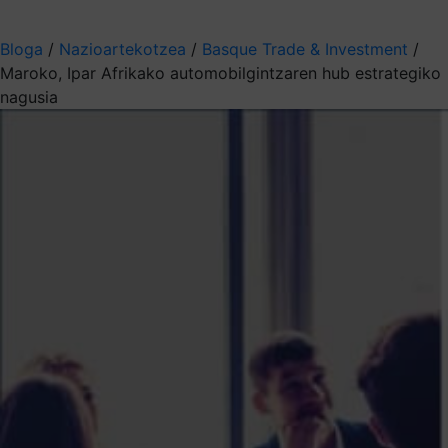
Aukeratu jaso nahi duzun informazioa
Bloga
/
Nazioartekotzea
/
Basque Trade & Investment
/
Maroko, Ipar Afrikako automobilgintzaren hub estrategiko
nagusia