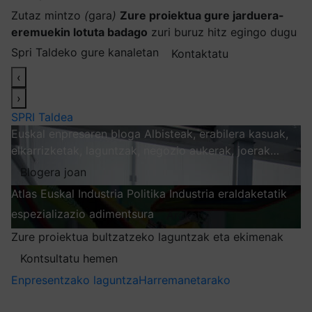
Zutaz mintzo
(
gara
)
Zure proiektua gure jarduera-
eremuekin lotuta badago
zuri buruz hitz egingo dugu
Spri Taldeko gure kanaletan
Kontaktatu
‹
›
SPRI Taldea
Euskal enpresaren bloga
Albisteak, erabilera kasuak,
elkarrizketak, laguntzak, negozio aukerak, joerak…
Blogera joan
Atlas
Euskal Industria Politika
Industria eraldaketatik
espezializazio adimentsura
Arakatu
Zure proiektua bultzatzeko laguntzak eta ekimenak
Kontsultatu hemen
Enpresentzako laguntza
Harremanetarako
Nire harpidetzak