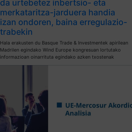
da urtebetez inbertsio- eta
merkataritza-jarduera handia
izan ondoren, baina erregulazio-
trabekin
Hala erakusten du Basque Trade & Investmentek apirilean
Madrilen egindako Wind Europe kongresuan lortutako
informazioan oinarrituta egindako azken txostenak