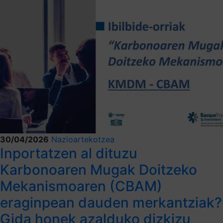
30/04/2026
Nazioartekotzea
Inportatzen al dituzu
Karbonoaren Mugak Doitzeko
Mekanismoaren (CBAM)
eraginpean dauden merkantziak?
Gida honek azalduko dizkizu