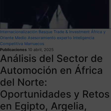
Internacionalización
Basque Trade & Investment
África y
Oriente Medio
Asesoramiento experto
Inteligencia
Competitiva
Marruecos
Publicaciones
10 abril, 2025
Análisis del Sector de
Automoción en África
del Norte:
Oportunidades y Retos
en Egipto, Argelia,