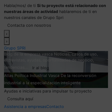
Habla
(
mos
)
de ti
Si tu proyecto está relacionado con
nuestras áreas de actividad
hablaremos de ti en
nuestros canales de Grupo Spri
Contacta con nosotros
‹
›
Grupo SPRI
Blog de la empresa vasca
Noticias, casos de uso,
entrevistas, ayudas, oportunidades de negocio,
tendencias…
Ir al blog
Atlas
Política Industrial Vasca
De la reconversión
industrial a la especialización inteligente
Explorar
Ayudas e iniciativas para impulsar tu proyecto
Consulta aquí
Asistencia a empresas
Contacto