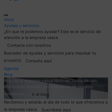
Inicio
Ayudas y servicios
¿En que te podemos ayudar?
Este es el servicio de
atención a la empresa vasca
Contacta con nosotros
Buscador de ayudas y servicios para impulsar tu
proyecto
Consulta aquí
Agenda
Blog
Blog de la empresa vasca
Noticias, casos de uso,
entrevistas, ayudas, oportunidades de negocio,
tendencias…
Ir al blog
Recíbenos y estarás al día de todo lo que ofrecemos a
la empresa vasca
Suscríbete aquí