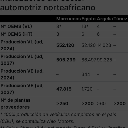
automotriz norteafricano
Marruecos
Egipto
Argelia
Túnez
Nº OEMS (VL)
3*
13*
4
–
Nº OEMS (HT)
3
6
6
–
Producción VL (ud,
552.120
52.120
14.023
–
2024)
Producción VL (ud,
595.299
86.497
99.325
–
2027)
Producción VE (ud,
–
344
–
–
2024)
Producción VE (ud,
47.815
1.720
–
–
2027)
Nº de plantas
>250
>200
>60
>200
proveedores
* 100% producción de vehículos completos en el país
(CBU); se contabiliza Neo Motors.
** Salvo Chevy (2,4K del modelo Tiggo 4 Pro) y Jiangling