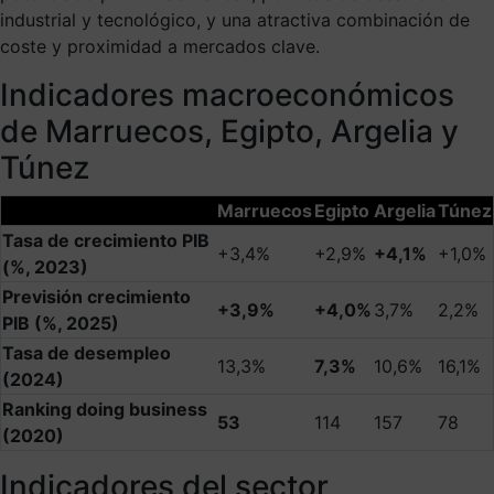
industrial y tecnológico, y una atractiva combinación de
coste y proximidad a mercados clave.
Indicadores macroeconómicos
de Marruecos, Egipto, Argelia y
Túnez
Marruecos
Egipto
Argelia
Túnez
Tasa de crecimiento PIB
+3,4%
+2,9%
+4,1%
+1,0%
(%, 2023)
Previsión crecimiento
+3,9%
+4,0%
3,7%
2,2%
PIB (%, 2025)
Tasa de desempleo
13,3%
7,3%
10,6%
16,1%
(2024)
Ranking doing business
53
114
157
78
(2020)
Indicadores del sector