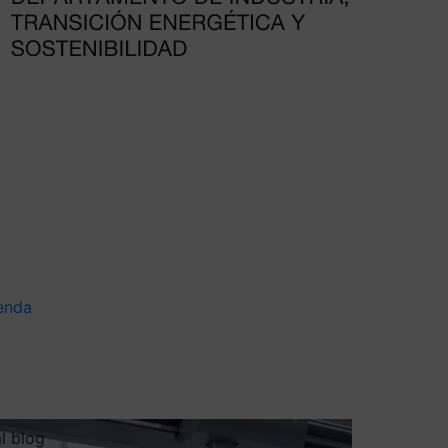
enda
al blog