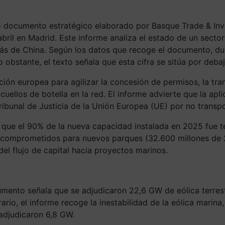
 documento estratégico elaborado por Basque Trade & Inve
bril en Madrid. Este informe analiza el estado de un sec
trás de China. Según los datos que recoge el documento, du
stante, el texto señala que esta cifra se sitúa por debajo 
lación europea para agilizar la concesión de permisos, la t
cuellos de botella en la red. El informe advierte que la apl
Tribunal de Justicia de la Unión Europea (UE) por no trans
 que el 90% de la nueva capacidad instalada en 2025 fue te
 comprometidos para nuevos parques (32.600 millones de 202
del flujo de capital hacia proyectos marinos.
cumento señala que se adjudicaron 22,6 GW de eólica terre
ario, el informe recoge la inestabilidad de la eólica marin
adjudicaron 6,8 GW.