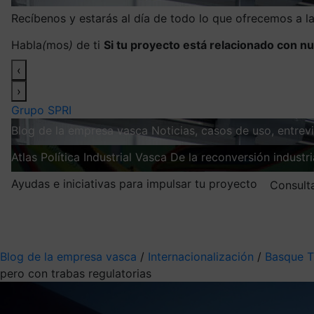
Recíbenos y estarás al día de todo lo que ofrecemos a 
Habla
(
mos
)
de ti
Si tu proyecto está relacionado con nu
‹
›
Grupo SPRI
Blog de la empresa vasca
Noticias, casos de uso, entre
Atlas
Política Industrial Vasca
De la reconversión industria
Ayudas e iniciativas para impulsar tu proyecto
Consult
Mis suscripciones
Elige la información que quieres recibir
Blog de la empresa vasca
/
Internacionalización
/
Basque T
pero con trabas regulatorias