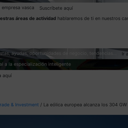
la empresa vasca
Suscríbete aquí
estras áreas de actividad
hablaremos de ti en nuestros ca
vistas, ayudas, oportunidades de negocio, tendencias…
Ir 
l a la especialización inteligente
Explorar
a aquí
rade & Investment
/
La eólica europea alcanza los 304 GW 