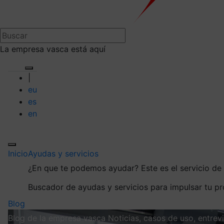
La empresa vasca está aquí
|
eu
es
en
Inicio
Ayudas y servicios
¿En que te podemos ayudar?
Este es el servicio d
Buscador de ayudas y servicios para impulsar tu p
Blog
Blog de la empresa vasca
Noticias, casos de uso, entre