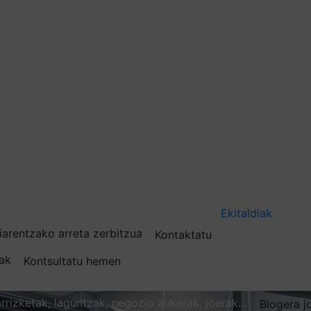
Ekitaldiak
iarentzako arreta zerbitzua
Kontaktatu
nak
Kontsultatu hemen
karrizketak, laguntzak, negozio aukerak, joerak…
Blogera j