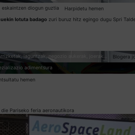
 eskaintzen diogun guztia
Harpidetu hemen
uekin lotuta badago
zuri buruz hitz egingo dugu Spri Tal
karrizketak, laguntzak, negozio aukerak, joerak…
Blogera j
ezializazio adimentsura
Arakatu
ntsultatu hemen
die Pariseko feria aeronautikora