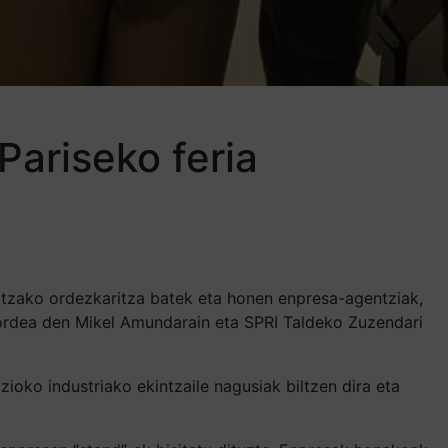
Pariseko feria
ritzako ordezkaritza batek eta honen enpresa-agentziak,
i ordea den Mikel Amundarain eta SPRI Taldeko Zuzendari
ioko industriako ekintzaile nagusiak biltzen dira eta