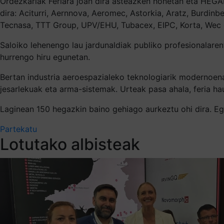
Ordezkariak Feriara joan dira asteazken honetan eta HEGAN
dira: Aciturri, Aernnova, Aeromec, Astorkia, Aratz, Burdinbe
Tecnasa, TTT Group, UPV/EHU, Tubacex, EIPC, Korta, Wec
Saloiko lehenengo lau jardunaldiak publiko profesionalare
hurrengo hiru egunetan.
Bertan industria aeroespazialeko teknologiarik modernoena
jesarlekuak eta arma-sistemak. Urteak pasa ahala, feria h
Laginean 150 hegazkin baino gehiago aurkeztu ohi dira. Eg
Partekatu
Lotutako albisteak