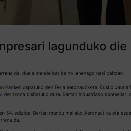
npresari lagunduko die 
arrena da, duela mende bat baino lehenago hasi baitzen
on Parisen ospatuko den Feria aeronautikora. Eusko Jaurla
oa
deritzona bisitatuko dute. Bertan Industriako kontseilar
en 54. edizioa. Bertan mundu mailako Aeronautika eta espaz
rrena da.