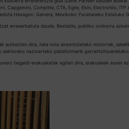
 klusterra erreferentzia gisa izanik Parisen dauden euskal
rri, Capgemini, Compitte, CTA, Egile, Ekin, Electrohilo, ITP 
 edota Hexagon. Gainera, Mexikoko Yucataneko Estatuko G
ntzat erreserbatuta daude. Bestalde, publiko orokorra azk
k aurkezten dira, hala nola aireontzietako motorrak, satel
au sektoreko nazioarteko plataformarik garrantzitsuenetako
unero hegaldi-erakusketak egiten dira, erakusleek euren ez