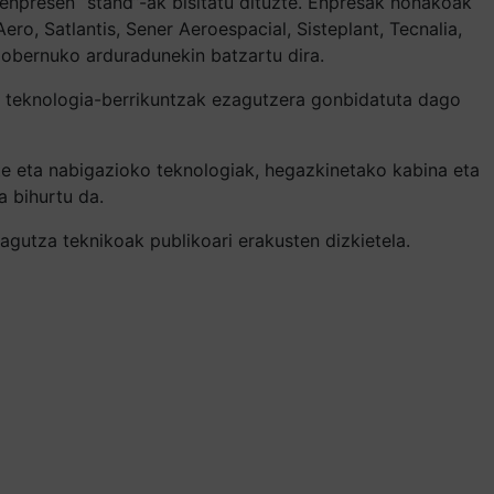
 enpresen “stand”-ak bisitatu dituzte. Enpresak honakoak
Aero, Satlantis, Sener Aeroespacial, Sisteplant, Tecnalia,
obernuko arduradunekin batzartu dira.
en teknologia-berrikuntzak ezagutzera gonbidatuta dago
ite eta nabigazioko teknologiak, hegazkinetako kabina eta
a bihurtu da.
agutza teknikoak publikoari erakusten dizkietela.