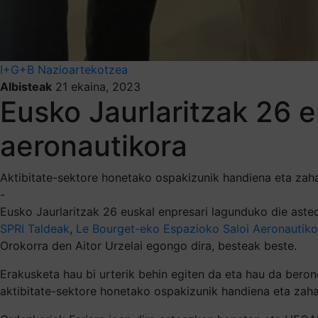
I+G+B
Nazioartekotzea
Albisteak
21 ekaina, 2023
Eusko Jaurlaritzak 26 e
aeronautikora
Aktibitate-sektore honetako ospakizunik handiena eta zah
-
Eusko Jaurlaritzak 26 euskal enpresari lagunduko die aste
SPRI Taldeak
,
Le Bourget-eko Espazioko Saloi Aeronautik
Orokorra den Aitor Urzelai egongo dira, besteak beste.
Erakusketa hau bi urterik behin egiten da eta hau da beron
aktibitate-sektore honetako ospakizunik handiena eta zaha