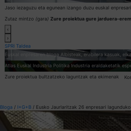
Jaso iezaguzu eta egunean izango duzu euskal enpresari
Zutaz mintzo
(
gara
)
Zure proiektua gure jarduera-erem
‹
›
SPRI Taldea
Euskal enpresaren bloga
Albisteak, erabilera kasuak, el
Atlas
Euskal Industria Politika
Industria eraldaketatik esp
Zure proiektua bultzatzeko laguntzak eta ekimenak
Ko
Nire harpidetzak
Aukeratu jaso nahi duzun informazioa
Bloga
/
I+G+B
/
Eusko Jaurlaritzak 26 enpresari lagunduko 