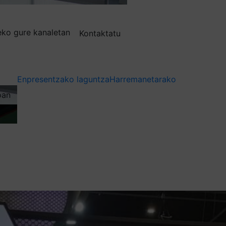
deko gure kanaletan
Kontaktatu
Enpresentzako laguntza
Harremanetarako
oan