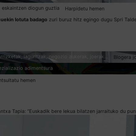
 eskaintzen diogun guztia
Harpidetu hemen
uekin lotuta badago
zuri buruz hitz egingo dugu Spri Tal
karrizketak, laguntzak, negozio aukerak, joerak…
Blogera j
ezializazio adimentsura
Arakatu
ntsultatu hemen
ntxa Tapia: “Euskadik bere lekua bilatzen jarraituko du pu