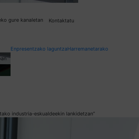
deko gure kanaletan
Kontaktatu
Enpresentzako laguntza
Harremanetarako
oan
ntako industria-eskualdeekin lankidetzan”