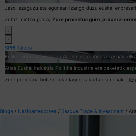
Jaso iezaguzu eta egunean izango duzu euskal enpresari
Zutaz mintzo
(
gara
)
Zure proiektua gure jarduera-erem
‹
›
SPRI Taldea
Euskal enpresaren bloga
Albisteak, erabilera kasuak, el
Atlas
Euskal Industria Politika
Industria eraldaketatik esp
Zure proiektua bultzatzeko laguntzak eta ekimenak
Ko
Nire harpidetzak
Aukeratu jaso nahi duzun informazioa
Bloga
/
Nazioartekotzea
/
Basque Trade & Investment
/
Ara