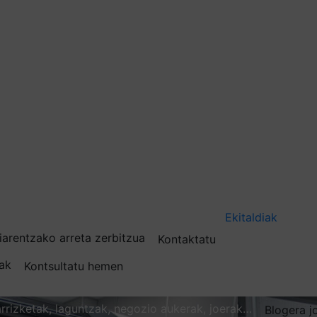
Ekitaldiak
iarentzako arreta zerbitzua
Kontaktatu
nak
Kontsultatu hemen
karrizketak, laguntzak, negozio aukerak, joerak…
Blogera j