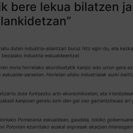
k bere lekua bilatzen j
 lankidetzan”
inatu duten industria-aliantzari buruz hitz egin du, eta ke
i bezalako industria-eskualdeentzat.
iren mota horretako akordioetatik kanpo edo urrun gera ez 
eskualde-sareetan. Horietan aliatu industrialak aurki bait
 hitzartu dute funtsezko arlo ekonomikoetan, eta irtenbidea
uskadi kanpoan geratu ezin den gai oso garrantzitsuez ari g
loniako Pomerania eskualdean, gaudela, tokiko gobernuarek
on Polonian ezarritako euskal enpresak ekarpen interesgarr