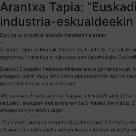
Arantxa Tapia: “Euskadi
industria-eskualdeekin
Europako industria-akordio handiaren aurrean
-
Arantxa Tapia sailburuak Alemaniak, Frantziak eta Italiak s
dagoenez, trialiantza arriskutsua izan daitekeelako Euskad
Euskadi Europako industria-bilakaerarako garrantzitsuak d
areagotu behar dugu lankidetza eta presentzia nazioarteko 
potentzial industriala kokatzeko”.
“Alemaniako, Frantziako eta Italiako ministroek lankidetza
heltzeko, ekoizpen industrialaren balio-kateak bermatuz.
E
areagotzen jarraituko dugu”.
“Egia esan, albistea ezagutu dugu Europako bihotzean, Po
Ukrainaren etorkizuneko berreraikuntza lantzen hasteko, n