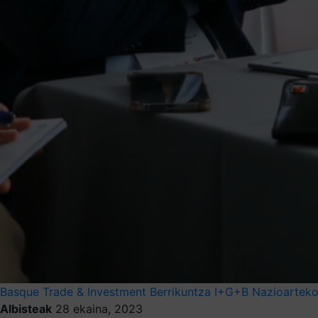
Basque Trade & Investment
Berrikuntza
I+G+B
Nazioartek
Albisteak
28 ekaina, 2023