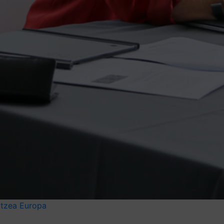
otzea
Europa