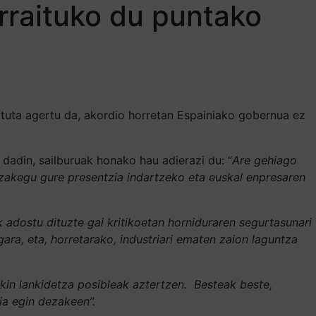
arraituko du puntako
zkatuta agertu da, akordio horretan Espainiako gobernua ez
dadin, sailburuak honako hau adierazi du: “
Are gehiago
itzakegu gure presentzia indartzeko eta euskal enpresaren
k adostu dituzte gai kritikoetan horniduraren segurtasunari
ara, eta, horretarako, industriari ematen zaion laguntza
in lankidetza posibleak aztertzen. Besteak beste,
ia egin dezakeen”.