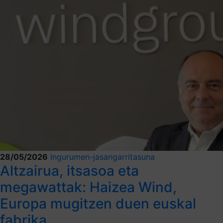
28/05/2026
Ingurumen-jasangarritasuna
Altzairua, itsasoa eta
megawattak: Haizea Wind,
Europa mugitzen duen euskal
fabrika