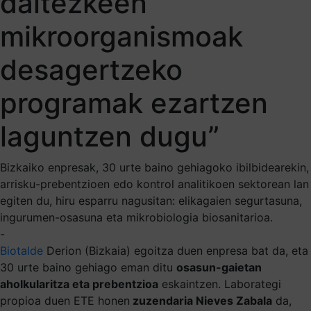
daitezkeen
mikroorganismoak
desagertzeko
programak ezartzen
laguntzen dugu”
Bizkaiko enpresak, 30 urte baino gehiagoko ibilbidearekin,
arrisku-prebentzioen edo kontrol analitikoen sektorean lan
egiten du, hiru esparru nagusitan: elikagaien segurtasuna,
ingurumen-osasuna eta mikrobiologia biosanitarioa.
-
Biotalde
Derion (Bizkaia) egoitza duen enpresa bat da, eta
30 urte baino gehiago eman ditu
osasun-gaietan
aholkularitza eta prebentzioa
eskaintzen. Laborategi
propioa duen ETE honen
zuzendaria Nieves Zabala
da,