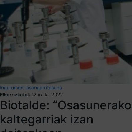
Ingurumen-jasangarritasuna
Elkarrizketak
12 iraila, 2022
Biotalde: “Osasunerako
kaltegarriak izan