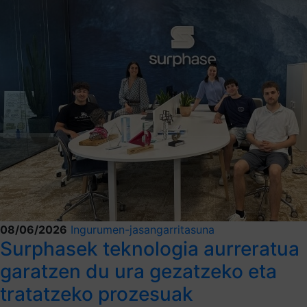
08/06/2026
Ingurumen-jasangarritasuna
Surphasek teknologia aurreratua
garatzen du ura gezatzeko eta
tratatzeko prozesuak