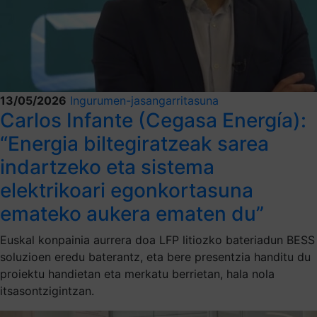
13/05/2026
Ingurumen-jasangarritasuna
Carlos Infante (Cegasa Energía):
“Energia biltegiratzeak sarea
indartzeko eta sistema
elektrikoari egonkortasuna
emateko aukera ematen du”
Euskal konpainia aurrera doa LFP litiozko bateriadun BESS
soluzioen eredu baterantz, eta bere presentzia handitu du
proiektu handietan eta merkatu berrietan, hala nola
itsasontzigintzan.