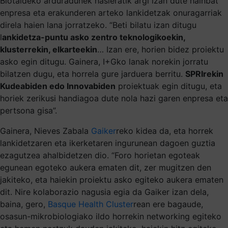
Biotaldeko arduradunek hasieratik argi izan dute hainbat
enpresa eta erakunderen arteko lankidetzak onuragarriak
direla haien lana jorratzeko. “Beti bilatu izan ditugu
l
ankidetza-puntu asko zentro teknologikoekin,
klusterrekin, elkarteekin
… Izan ere, horien bidez proiektu
asko egin ditugu. Gainera, I+Gko lanak norekin jorratu
bilatzen dugu, eta horrela gure jarduera berritu.
SPRIrekin
Kudeabiden edo Innovabiden
proiektuak egin ditugu, eta
horiek zerikusi handiagoa dute nola hazi garen enpresa eta
pertsona gisa”.
Gainera, Nieves Zabala
Gaiker
reko kidea da, eta horrek
lankidetzaren eta ikerketaren ingurunean dagoen guztia
ezagutzea ahalbidetzen dio. “Foro horietan egoteak
egunean egoteko aukera ematen dit, zer mugitzen den
jakiteko, eta haiekin proiektu asko egiteko aukera ematen
dit. Nire kolaborazio nagusia egia da Gaiker izan dela,
baina, gero,
Basque Health Cluster
rean ere bagaude,
osasun-mikrobiologiako ildo horrekin networking egiteko