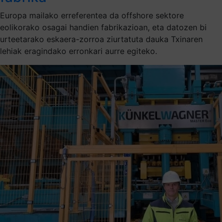
Europa mailako erreferentea da offshore sektore
eolikorako osagai handien fabrikazioan, eta datozen bi
urteetarako eskaera-zorroa ziurtatuta dauka Txinaren
lehiak eragindako erronkari aurre egiteko.