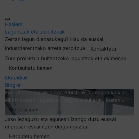
Hasiera
Laguntzak eta zerbitzuak
Zertan lagun diezazukegu?
Hau da euskal
industriarentzako arreta zerbitzua
Kontaktatu
Zure proiektua bultzatzeko laguntzak eta ekimenak
Kontsultatu hemen
Ekitaldiak
Blog-a
Euskal enpresaren bloga
Albisteak, erabilera kasuak,
elkarrizketak, laguntzak, negozio aukerak, joerak…
Blogera joan
Jaso iezaguzu eta egunean izango duzu euskal
enpresari eskaintzen diogun guztia
Harpidetu hemen