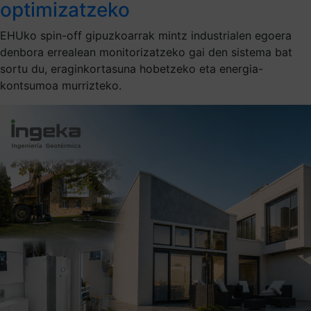
optimizatzeko
EHUko spin-off gipuzkoarrak mintz industrialen egoera
denbora errealean monitorizatzeko gai den sistema bat
sortu du, eraginkortasuna hobetzeko eta energia-
kontsumoa murrizteko.