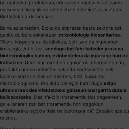
bermatzeko, produktuan, edo azken kontsumitzailearen
osasunean eraginik ez duten ahalbidetzeko”, zehaztu du
Biotaldeko arduradunak.
Baina azkenaldian, Bizkaiko enpresak beste sektore bat
gehitu du bere eskaintzan,
mikrobiologia biosanitarioa
.
“Gure ikuspegia ez da klinikoa, beti izan da ingurumen-
ikuspegia. Adibidez,
sendagai bat fabrikatzeko prozesu
bioteknologiko batean, ezinbestekoa da ingurune hori ez
kutsatzea
. Gure lana giro hori egokia dela bermatzea da,
produktu horien erabiltzaileek edo kontsumitzaileek
inolako arazorik izan ez dezaten, beti ikuspuntu
mikrobiologikotik. Proiektu bat egin berri dugu
ekipo
ultramoreek desinfektatzeko gaitasun onargarria dutela
baliozkotzeko
. Desinfekzio-tratamendu bat dagoenean,
gure lanaren zati bat tratamendu hori dagokion
erabilerarako egokia dela baliozkotzea da”, Zabalak azaldu
duenez.