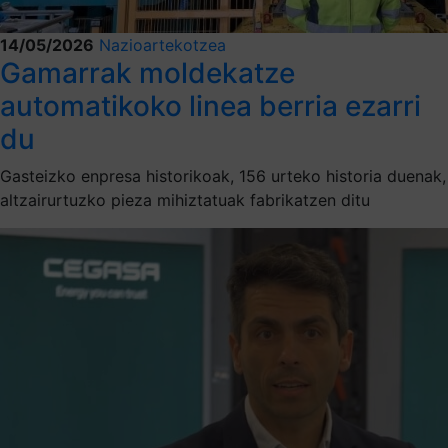
14/05/2026
Nazioartekotzea
Gamarrak moldekatze
automatikoko linea berria ezarri
du
Gasteizko enpresa historikoak, 156 urteko historia duenak,
altzairurtuzko pieza mihiztatuak fabrikatzen ditu