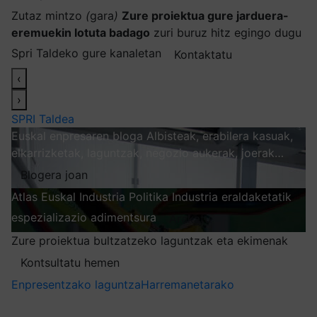
Zutaz mintzo
(
gara
)
Zure proiektua gure jarduera-
eremuekin lotuta badago
zuri buruz hitz egingo dugu
Spri Taldeko gure kanaletan
Kontaktatu
‹
›
SPRI Taldea
Euskal enpresaren bloga
Albisteak, erabilera kasuak,
elkarrizketak, laguntzak, negozio aukerak, joerak…
Blogera joan
Atlas
Euskal Industria Politika
Industria eraldaketatik
espezializazio adimentsura
Arakatu
Zure proiektua bultzatzeko laguntzak eta ekimenak
Kontsultatu hemen
Enpresentzako laguntza
Harremanetarako
Nire harpidetzak