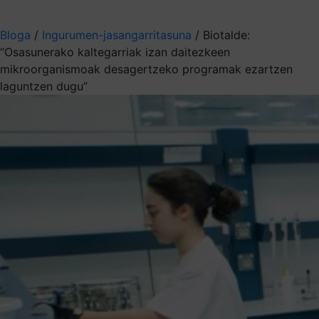
Aukeratu jaso nahi duzun informazioa
Bloga
/
Ingurumen-jasangarritasuna
/
Biotalde:
“Osasunerako kaltegarriak izan daitezkeen
mikroorganismoak desagertzeko programak ezartzen
laguntzen dugu”