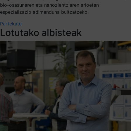
bio-osasunaren eta nanozientziaren arloetan
espezializazio adimenduna bultzatzeko.
Partekatu
Lotutako albisteak