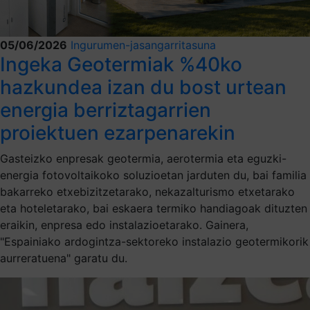
05/06/2026
Ingurumen-jasangarritasuna
Ingeka Geotermiak %40ko
hazkundea izan du bost urtean
energia berriztagarrien
proiektuen ezarpenarekin
Gasteizko enpresak geotermia, aerotermia eta eguzki-
energia fotovoltaikoko soluzioetan jarduten du, bai familia
bakarreko etxebizitzetarako, nekazalturismo etxetarako
eta hoteletarako, bai eskaera termiko handiagoak dituzten
eraikin, enpresa edo instalazioetarako. Gainera,
"Espainiako ardogintza-sektoreko instalazio geotermikorik
aurreratuena" garatu du.