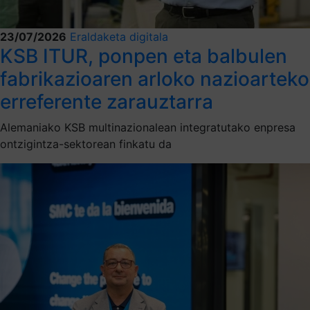
23/07/2026
Eraldaketa digitala
KSB ITUR, ponpen eta balbulen
fabrikazioaren arloko nazioarteko
erreferente zarauztarra
Alemaniako KSB multinazionalean integratutako enpresa
ontzigintza-sektorean finkatu da