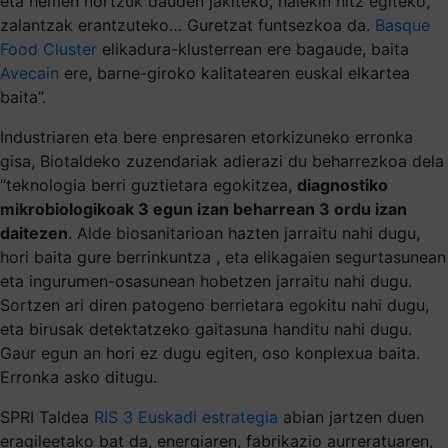
eta hemen nortzuk dauden jakiteko, haiekin hitz egiteko,
zalantzak erantzuteko… Guretzat funtsezkoa da.
Basque
Food Cluster
elikadura-klusterrean ere bagaude, baita
Avecain
ere, barne-giroko kalitatearen euskal elkartea
baita”.
Industriaren eta bere enpresaren etorkizuneko erronka
gisa, Biotaldeko zuzendariak adierazi du beharrezkoa dela
“teknologia berri guztietara egokitzea,
diagnostiko
mikrobiologikoak 3 egun izan beharrean 3 ordu izan
daitezen
. Alde biosanitarioan hazten jarraitu nahi dugu,
hori baita gure berrinkuntza , eta elikagaien segurtasunean
eta ingurumen-osasunean hobetzen jarraitu nahi dugu.
Sortzen ari diren patogeno berrietara egokitu nahi dugu,
eta birusak detektatzeko gaitasuna handitu nahi dugu.
Gaur egun an hori ez dugu egiten, oso konplexua baita.
Erronka asko ditugu.
SPRI Taldea
RIS 3 Euskadi estrategia
abian jartzen duen
eragileetako bat da, energiaren, fabrikazio aurreratuaren,