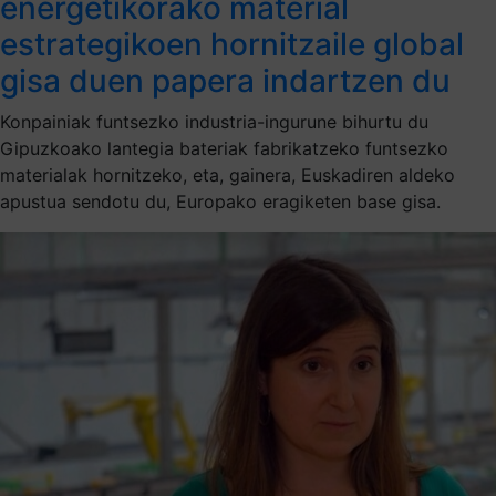
energetikorako material
estrategikoen hornitzaile global
gisa duen papera indartzen du
Konpainiak funtsezko industria-ingurune bihurtu du
Gipuzkoako lantegia bateriak fabrikatzeko funtsezko
materialak hornitzeko, eta, gainera, Euskadiren aldeko
apustua sendotu du, Europako eragiketen base gisa.