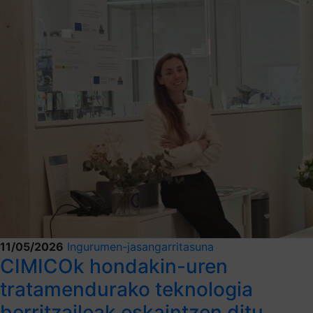
11/05/2026
Ingurumen-jasangarritasuna
CIMICOk hondakin-uren
tratamendurako teknologia
berritzaileak eskaintzen ditu