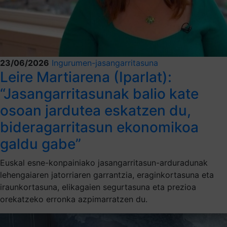
23/06/2026
Ingurumen-jasangarritasuna
Leire Martiarena (Iparlat):
“Jasangarritasunak balio kate
osoan jardutea eskatzen du,
bideragarritasun ekonomikoa
galdu gabe”
Euskal esne-konpainiako jasangarritasun-arduradunak
lehengaiaren jatorriaren garrantzia, eraginkortasuna eta
iraunkortasuna, elikagaien segurtasuna eta prezioa
orekatzeko erronka azpimarratzen du.