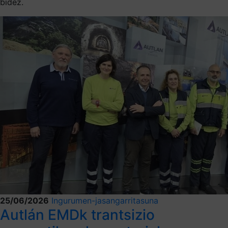
bidez.
25/06/2026
Ingurumen-jasangarritasuna
Autlán EMDk trantsizio