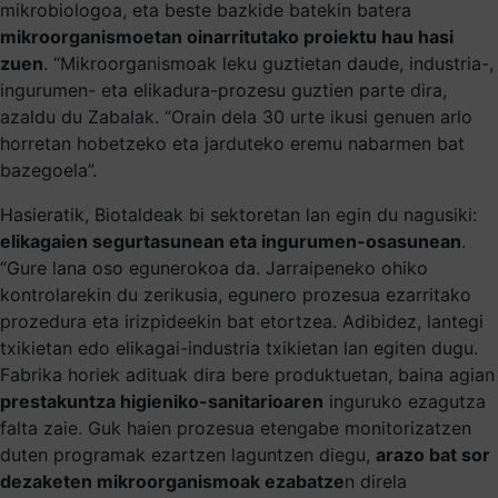
mikrobiologoa, eta beste bazkide batekin batera
mikroorganismoetan oinarritutako proiektu hau hasi
zuen
. “Mikroorganismoak leku guztietan daude, industria-,
ingurumen- eta elikadura-prozesu guztien parte dira,
azaldu du Zabalak. “Orain dela 30 urte ikusi genuen arlo
horretan hobetzeko eta jarduteko eremu nabarmen bat
bazegoela”.
Hasieratik, Biotaldeak bi sektoretan lan egin du nagusiki:
elikagaien segurtasunean eta ingurumen-osasunean
.
“Gure lana oso egunerokoa da. Jarraipeneko ohiko
kontrolarekin du zerikusia, egunero prozesua ezarritako
prozedura eta irizpideekin bat etortzea. Adibidez, lantegi
txikietan edo elikagai-industria txikietan lan egiten dugu.
Fabrika horiek adituak dira bere produktuetan, baina agian
prestakuntza higieniko-sanitarioaren
inguruko ezagutza
falta zaie. Guk haien prozesua etengabe monitorizatzen
duten programak ezartzen laguntzen diegu,
arazo bat sor
dezaketen mikroorganismoak ezabatze
n direla