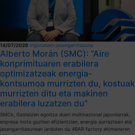
14/07/2026
Ingurumen-jasangarritasuna
Alberto Morán (SMC): “Aire
konprimituaren erabilera
optimizatzeak energia-
kontsumoa murrizten du, kostuak
murrizten ditu eta makinen
erabilera luzatzen du”
SMCk, Gasteizen egoitza duen multinazional japoniarrak,
enpresa mota guztien efizientzian, energia aurreztean eta
jasangarritasunean jarduten du 4BAR factory ekimenaren