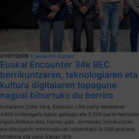
21/07/2026
Eraldaketa digitala
Euskal Encounter 34k BEC
berrikuntzaren, teknologiaren eta
kultura digitalaren topagune
nagusi bihurtuko du berriro
Uztailaren 23tik 26ra, Estatuko LAN party handienak
4.000 ordenagailu baino gehiago eta 5.000 parte-hartzaile
inguru bilduko ditu. Horrez gain, sormenari, berrikuntzari
eta dibulgazio teknologikoari eskainitako ia 200 jarduera,
lehiaketa eta gune izango dira.