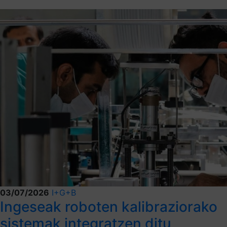
03/07/2026
I+G+B
Ingeseak roboten kalibraziorako
sistemak integratzen ditu