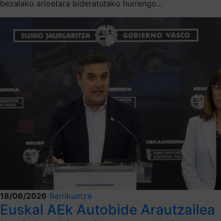
bezalako arloetara bideratutako hurrengo...
18/06/2026
Berrikuntza
Euskal AEk Autobide Arautzailea