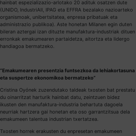
hainbat espezializazio-arlotako 20 adituk osatzen dute
(UNIDO, IndustriAll, IPAG eta EFFRA bezalako nazioarteko
organismoak, unibertsitatea, enpresa pribatuak eta
administrazio publikoa). Aste honetan Milanen egin duten
bileran aztergai izan dituzte manufaktura-industriak dituen
erronkak emakumearen partaidetza, aitortza eta lidergo
handiagoa bermatzeko.
“Emakumearen presentzia funtsezkoa da lehiakortasuna
eta suspertze ekonomikoa bermatzeko”
Cristina Oyónek zuzendutako taldeak txosten bat prestatu
du oinarritzat harturik hainbat datu, zeintzuen bidez
ikusten den manufaktura-industria behartuta dagoela
neurriak hartzera gai honetan eta oso garrantzitsua dela
emakumeen talentua industrian txertatzea.
Txosten horrek erakusten du enpresetan emakumeen