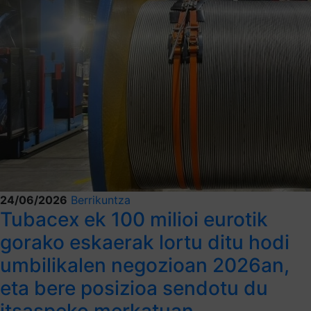
24/06/2026
Berrikuntza
Tubacex ek 100 milioi eurotik
gorako eskaerak lortu ditu hodi
umbilikalen negozioan 2026an,
eta bere posizioa sendotu du
itsaspeko merkatuan