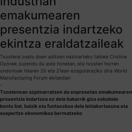
industrian
emakumearen
presentzia indartzeko
ekintza eraldatzaileak
Txostena osatu duen adituen nazioarteko taldea Cristina
Oyónek zuzendu du aste honetan, eta txosten horren
ondorioak hilaren 20 eta 21ean ezagutaraziko dira World
Manufacturing Forum ekitaldian
-
Txostenean azpimarratzen da enpresetan emakumearen
presentzia indartzea ez dela bakarrik giza eskubide
kontu bat, baizik eta funtsezkoa dela lehiakortasuna eta
suspertze ekonomikoa bermatzeko