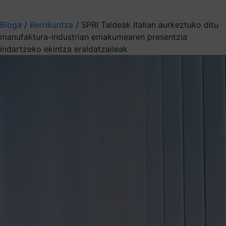
Aukeratu jaso nahi duzun informazioa
Bloga
/
Berrikuntza
/
SPRI Taldeak Italian aurkeztuko ditu
manufaktura-industrian emakumearen presentzia
indartzeko ekintza eraldatzaileak