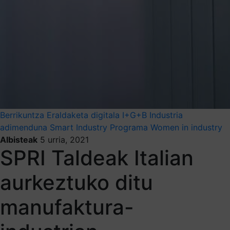
Berrikuntza
Eraldaketa digitala
I+G+B
Industria
adimenduna
Smart Industry Programa
Women in industry
Albisteak
5 urria, 2021
SPRI Taldeak Italian
aurkeztuko ditu
manufaktura-