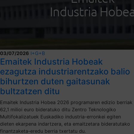
03/07/2026
I+G+B
Emaitek Industria Hobeak
ezagutza industriarentzako balio
bihurtzen duten gaitasunak
bultzatzen ditu
Emaitek Industria Hobea 2026 programaren edizio berriak
62,1 milioi euro bideratuko ditu Zentro Teknologiko
Multifokalizatuek Euskadiko industria-erronkei egiten
dieten ekarpena indartzera, eta emaitzetara bideratutako
finantzaketa-eredu berria txertatu du.