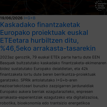
19/06/2026
I+G+B
Kaskadako finantzaketak
Europako proiektuak euskal
ETEetara hurbiltzen ditu,
%46,5eko arrakasta-tasarekin
2023az geroztik, 79 euskal ETEk parte hartu dute EEN
Basquek bultzatutako kaskadako finantzaketa-ekimenaren
bidez sustatutako Europako deialdietan, eta 42k
finantzaketa lortu dute beren berrikuntza-proiektuak
garatzeko. SPRIk antolatutako I+G+b-aren
nazioartekotzeari buruzko zazpigarren jardunaldiak
Europako aukera berriak ezagutarazteko, enpresen
arrakasta-esperientziak ezagutzeko eta digitalizazioa,
robotika, bioekonomia edo trantsizio energetikoa