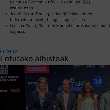
Munduko Ekonomia (IfW Kiel) eta Lan (IZA)
Institutuetan.
Judith Kirton-Darling, IndustriAll sindikatuen
federazioko idazkari nagusi laguntzailea.
Luciana Ciceri, Ciceri de Mondel enpresako zuzendari
nagusia.
Partekatu
Lotutako albisteak