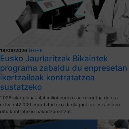
18/06/2026
I+G+B
Eusko Jaurlaritzak Bikaintek
programa zabaldu du enpresetan
ikertzaileak kontratatzea
sustatzeko
2026rako planak 4,4 milioi euroko aurrekontua du eta
urtean 42.000 euro bitarteko dirulaguntzak eskaintzen
ditu kontratazio bakoitzarentzat.