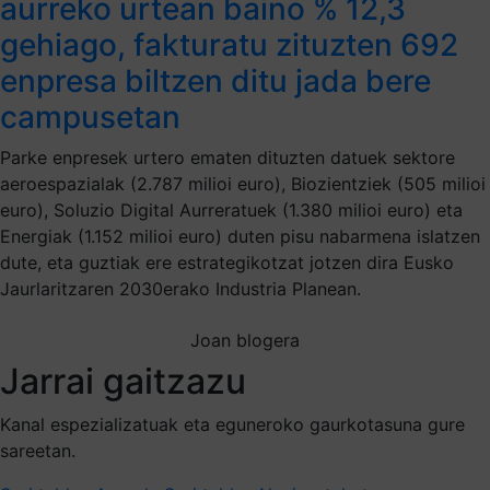
aurreko urtean baino % 12,3
gehiago, fakturatu zituzten 692
enpresa biltzen ditu jada bere
campusetan
Parke enpresek urtero ematen dituzten datuek sektore
aeroespazialak (2.787 milioi euro), Biozientziek (505 milioi
euro), Soluzio Digital Aurreratuek (1.380 milioi euro) eta
Energiak (1.152 milioi euro) duten pisu nabarmena islatzen
dute, eta guztiak ere estrategikotzat jotzen dira Eusko
Jaurlaritzaren 2030erako Industria Planean.
Joan blogera
Jarrai gaitzazu
Kanal espezializatuak eta eguneroko gaurkotasuna gure
sareetan.