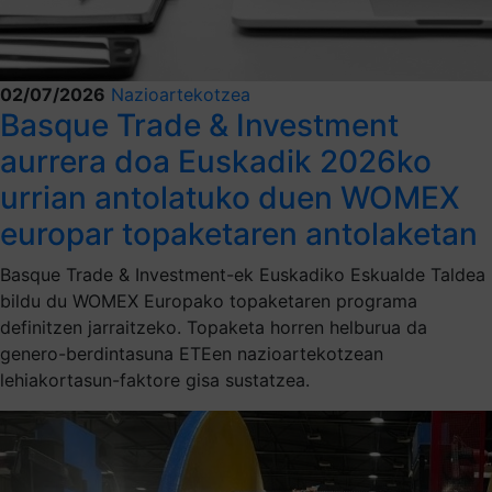
02/07/2026
Nazioartekotzea
Basque Trade & Investment
aurrera doa Euskadik 2026ko
urrian antolatuko duen WOMEX
europar topaketaren antolaketan
Basque Trade & Investment-ek Euskadiko Eskualde Taldea
bildu du WOMEX Europako topaketaren programa
definitzen jarraitzeko. Topaketa horren helburua da
genero-berdintasuna ETEen nazioartekotzean
lehiakortasun-faktore gisa sustatzea.