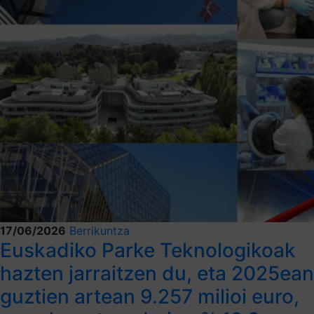
17/06/2026
Berrikuntza
Euskadiko Parke Teknologikoak
hazten jarraitzen du, eta 2025ean
guztien artean 9.257 milioi euro,