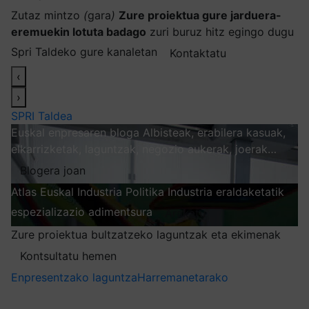
Zutaz mintzo
(
gara
)
Zure proiektua gure jarduera-
eremuekin lotuta badago
zuri buruz hitz egingo dugu
Spri Taldeko gure kanaletan
Kontaktatu
‹
›
SPRI Taldea
Euskal enpresaren bloga
Albisteak, erabilera kasuak,
elkarrizketak, laguntzak, negozio aukerak, joerak…
Blogera joan
Atlas
Euskal Industria Politika
Industria eraldaketatik
espezializazio adimentsura
Arakatu
Zure proiektua bultzatzeko laguntzak eta ekimenak
Kontsultatu hemen
Enpresentzako laguntza
Harremanetarako
Nire harpidetzak