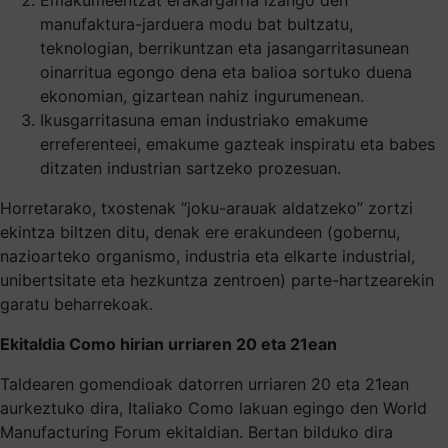
manufaktura-jarduera modu bat bultzatu,
teknologian, berrikuntzan eta jasangarritasunean
oinarritua egongo dena eta balioa sortuko duena
ekonomian, gizartean nahiz ingurumenean.
Ikusgarritasuna eman industriako emakume
erreferenteei, emakume gazteak inspiratu eta babes
ditzaten industrian sartzeko prozesuan.
Horretarako, txostenak “joku-arauak aldatzeko” zortzi
ekintza biltzen ditu, denak ere erakundeen (gobernu,
nazioarteko organismo, industria eta elkarte industrial,
unibertsitate eta hezkuntza zentroen) parte-hartzearekin
garatu beharrekoak.
Ekitaldia Como hirian urriaren 20 eta 21ean
Taldearen gomendioak datorren urriaren 20 eta 21ean
aurkeztuko dira, Italiako Como lakuan egingo den World
Manufacturing Forum ekitaldian. Bertan bilduko dira