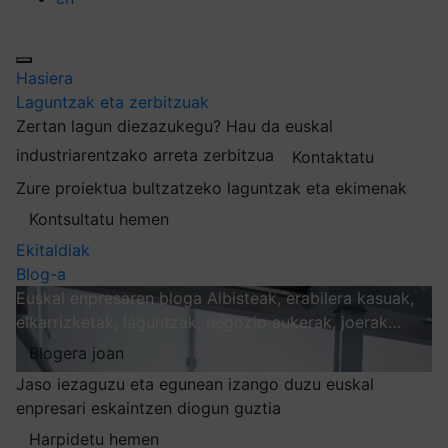
Hasiera
Laguntzak eta zerbitzuak
Zertan lagun diezazukegu?
Hau da euskal
industriarentzako arreta zerbitzua
Kontaktatu
Zure proiektua bultzatzeko laguntzak eta ekimenak
Kontsultatu hemen
Ekitaldiak
Blog-a
Euskal enpresaren bloga
Albisteak, erabilera kasuak,
elkarrizketak, laguntzak, negozio aukerak, joerak…
Blogera joan
Jaso iezaguzu eta egunean izango duzu euskal
enpresari eskaintzen diogun guztia
Harpidetu hemen