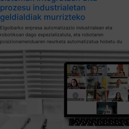
prozesu industrialetan
geldialdiak murrizteko
Elgoibarko enpresa automatizazio industrialean eta
robotikoan dago espezializatuta, eta robotaren
posizionamenduaren neurketa automatizatua hobetu du