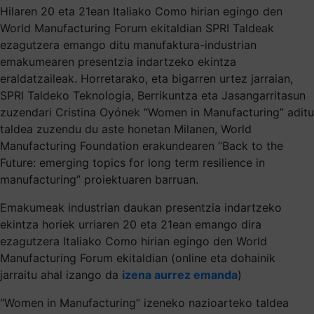
Hilaren 20 eta 21ean Italiako Como hirian egingo den
World Manufacturing Forum ekitaldian SPRI Taldeak
ezagutzera emango ditu manufaktura-industrian
emakumearen presentzia indartzeko ekintza
eraldatzaileak. Horretarako, eta bigarren urtez jarraian,
SPRI Taldeko Teknologia, Berrikuntza eta Jasangarritasun
zuzendari Cristina Oyónek “Women in Manufacturing” aditu
taldea zuzendu du aste honetan Milanen, World
Manufacturing Foundation erakundearen “Back to the
Future: emerging topics for long term resilience in
manufacturing” proiektuaren barruan.
Emakumeak industrian daukan presentzia indartzeko
ekintza horiek urriaren 20 eta 21ean emango dira
ezagutzera Italiako Como hirian egingo den World
Manufacturing Forum ekitaldian (online eta dohainik
jarraitu ahal izango da
izena aurrez emanda
)
“Women in Manufacturing” izeneko nazioarteko taldea