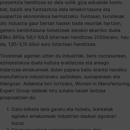
presentzia handitzea ez dela soilik giza eskubide kontu
bat, baizik eta funtsezkoa dela lehiakortasuna eta
suspertze ekonomikoa bermatzeko. Funtsean, txostenak
dio industria gaur bertan hasten bada neurriak hartzen,
genero berdintasuna hobetzeak berekin ekarriko duela
EBko BPGa %6,1-%9,6 bitartean handitzea 2050erako, hau
da, 1,95-3,15 bilioi euro bitartean handitzea.
Txostenak agerian uzten du industriak, bere osotasunean,
ezinbestekoa duela kultura eraldatzea eta areago
indartzea emakumeek duten papera balio erantsi handiko
manufaktura-industriarako sarbidean, sustapenean eta
lidergoan. Aldaketa hori lortzeko, Women in Manufacturing
Expert Group taldeak hiru zutabe hauek lantzea
proposatzen du:
Datu-bilketa lana garatu eta hobetu, ikerketak
egiteko emakumeak industrian daukan egoerari
buruz.
Emakumeentzat erakargarria izango den