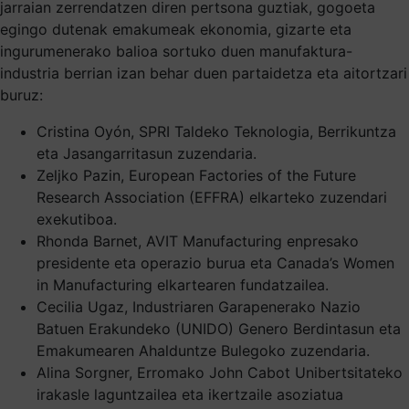
jarraian zerrendatzen diren pertsona guztiak, gogoeta
egingo dutenak emakumeak ekonomia, gizarte eta
ingurumenerako balioa sortuko duen manufaktura-
industria berrian izan behar duen partaidetza eta aitortzari
buruz:
Cristina Oyón, SPRI Taldeko Teknologia, Berrikuntza
eta Jasangarritasun zuzendaria.
Zeljko Pazin, European Factories of the Future
Research Association (EFFRA) elkarteko zuzendari
exekutiboa.
Rhonda Barnet, AVIT Manufacturing enpresako
presidente eta operazio burua eta Canada’s Women
in Manufacturing elkartearen fundatzailea.
Cecilia Ugaz, Industriaren Garapenerako Nazio
Batuen Erakundeko (UNIDO) Genero Berdintasun eta
Emakumearen Ahalduntze Bulegoko zuzendaria.
Alina Sorgner, Erromako John Cabot Unibertsitateko
irakasle laguntzailea eta ikertzaile asoziatua