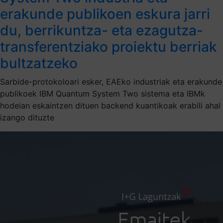
erakunde publikoen eskura jarri
du, berrikuntza- eta ezagutza-
transferentziako proiektu berriak
bultzatzeko
Sarbide-protokoloari esker, EAEko industriak eta erakunde
publikoek IBM Quantum System Two sistema eta IBMk
hodeian eskaintzen dituen backend kuantikoak erabili ahal
izango dituzte