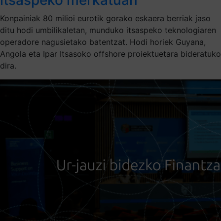
Konpainiak 80 milioi eurotik gorako eskaera berriak jaso
ditu hodi umbilikaletan, munduko itsaspeko teknologiaren
operadore nagusietako batentzat. Hodi horiek Guyana,
Angola eta Ipar Itsasoko offshore proiektuetara bideratuko
dira.