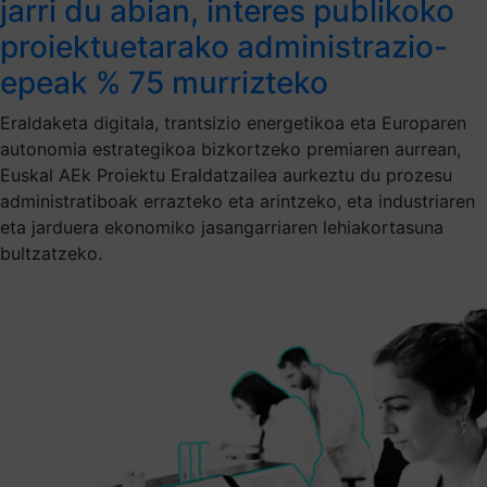
jarri du abian, interes publikoko
proiektuetarako administrazio-
epeak % 75 murrizteko
Eraldaketa digitala, trantsizio energetikoa eta Europaren
autonomia estrategikoa bizkortzeko premiaren aurrean,
Euskal AEk Proiektu Eraldatzailea aurkeztu du prozesu
administratiboak errazteko eta arintzeko, eta industriaren
eta jarduera ekonomiko jasangarriaren lehiakortasuna
bultzatzeko.