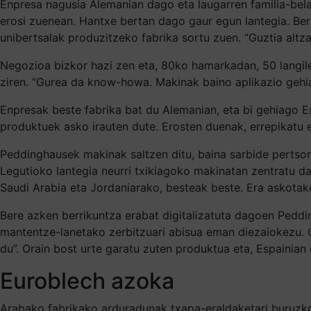
Enpresa nagusia Alemanian dago eta laugarren familia-belau
erosi zuenean. Hantxe bertan dago gaur egun lantegia. Bert
unibertsalak produzitzeko fabrika sortu zuen. “Guztia altz
Negozioa bizkor hazi zen eta, 80ko hamarkadan, 50 langil
ziren. “Gurea da know-howa. Makinak baino aplikazio gehia
Enpresak beste fabrika bat du Alemanian, eta bi gehiago Est
produktuek asko irauten dute. Erosten duenak, errepikatu e
Peddinghausek makinak saltzen ditu, baina sarbide pertsona
Legutioko lantegia neurri txikiagoko makinatan zentratu d
Saudi Arabia eta Jordaniarako, besteak beste. Era askotako
Bere azken berrikuntza erabat digitalizatuta dagoen Peddi
mantentze-lanetako zerbitzuari abisua eman diezaiokezu. 
du”. Orain bost urte garatu zuten produktua eta, Espainian 
Euroblech azoka
Arabako fabrikako arduradunak txapa-eraldaketari buruzko