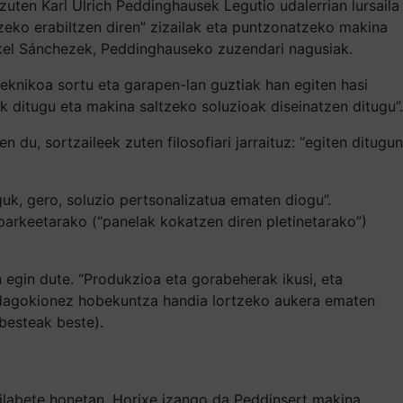
zuten Karl Ulrich Peddinghausek Legutio udalerrian lursaila
tzeko erabiltzen diren” zizailak eta puntzonatzeko makina
Mikel Sánchezek, Peddinghauseko zuzendari nagusiak.
eknikoa sortu eta garapen-lan guztiak han egiten hasi
 ditugu eta makina saltzeko soluzioak diseinatzen ditugu”.
u, sortzaileek zuten filosofiari jarraituz: “egiten ditugun
uk, gero, soluzio pertsonalizatua ematen diogu”.
parkeetarako (“panelak kokatzen diren pletinetarako”)
 egin dute. “Produkzioa eta gorabeherak ikusi, eta
i dagokionez hobekuntza handia lortzeko aukera ematen
(besteak beste).
ilabete honetan. Horixe izango da Peddinsert makina