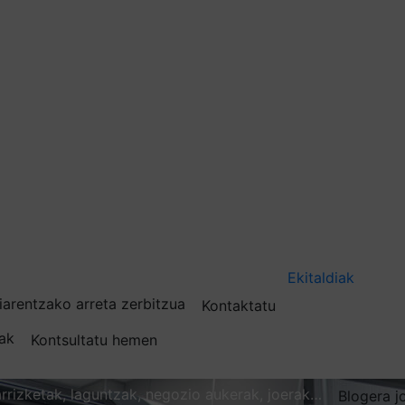
Ekitaldiak
iarentzako arreta zerbitzua
Kontaktatu
nak
Kontsultatu hemen
karrizketak, laguntzak, negozio aukerak, joerak…
Blogera j