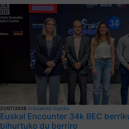
21/07/2026
Eraldaketa digitala
Euskal Encounter 34k BEC berriku
bihurtuko du berriro