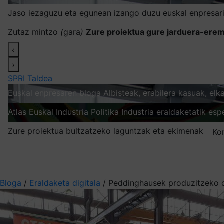
Jaso iezaguzu eta egunean izango duzu euskal enpresari
Zutaz mintzo
(
gara
)
Zure proiektua gure jarduera-erem
‹
›
SPRI Taldea
Euskal enpresaren bloga
Albisteak, erabilera kasuak, el
Atlas
Euskal Industria Politika
Industria eraldaketatik esp
Zure proiektua bultzatzeko laguntzak eta ekimenak
Ko
Nire harpidetzak
Aukeratu jaso nahi duzun informazioa
Bloga
/
Eraldaketa digitala
/
Peddinghausek produzitzeko de