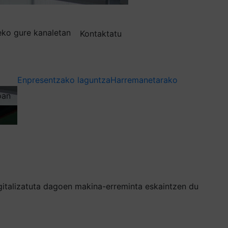
deko gure kanaletan
Kontaktatu
Enpresentzako laguntza
Harremanetarako
oan
gitalizatuta dagoen makina-erreminta eskaintzen du