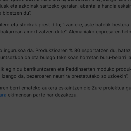
rlojuak eta azkoinak sartzeko garaian, abantaila handia esk
lbidetzen du”.
ero eta stockak prest ditu; “izan ere, aste batetik bestera 
an bakarrean amortizatzen dute”. Alemaniako enpresaren he
euro ingurukoa da. Produkzioaren % 80 esportatzen du, batez
funtsezkoa da eta bulego teknikoan horretan buru-belarri la
tik egin du berrikuntzaren eta Peddinserten moduko produk
a izango da, bezeroaren neurrira prestatutako soluzioekin”.
ren berri emateko aukera eskaintzen die Zure proiektua gur
ara
ekimenean parte har dezakezu.