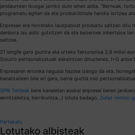
jendaurrean ikusgai jarriko dute lehen aldia. “Bernoak, to
programatu egiten da eta produktibitate handia lortzea aha
Enpresak era horretako lauzpabost produktu saltzen ditu hil
denbora lau aldiz gutxitzen da eta bezeroek inbertsioa l
saltzea.
21 langile gara guztira eta urteko fakturazioa 2,8 milioi 
Soluzio pertsonalizatuak eskaintzen dituztenez, I+G arloa 
Enpresaren erronka nagusia haztea izango da eta, horrega
banatzaileen bila ari gara, baina guztia oso pertsonalizatu
SPRI Taldeak
bere kanaletan euskal enpresei beren jarduera
ekintzailetza, berrikuntza…) lotuta badago,
Zutaz mintzo g
Partekatu
Lotutako albisteak