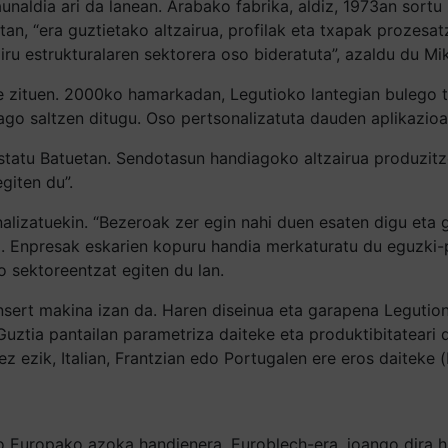
naldia ari da lanean. Arabako fabrika, aldiz, 1973an sortu 
an, “era guztietako altzairua, profilak eta txapak prozesa
airu estrukturalaren sektorera oso bideratuta”, azaldu du 
e zituen. 2000ko hamarkadan, Legutioko lantegian bulego t
go saltzen ditugu. Oso pertsonalizatuta dauden aplikazioak
atu Batuetan. Sendotasun handiagoko altzairua produzitzen d
giten du”.
lizatuekin. “Bezeroak zer egin nahi duen esaten digu eta g
a. Enpresak eskarien kopuru handia merkaturatu du eguzki-
 sektoreentzat egiten du lan.
nsert makina izan da. Haren diseinua eta garapena Legution
Guztia pantailan parametriza daiteke eta produktibitatear
ez ezik, Italian, Frantzian edo Portugalen ere eros daiteke 
 Europako azoka handienera, Euroblech-era, joango dira h