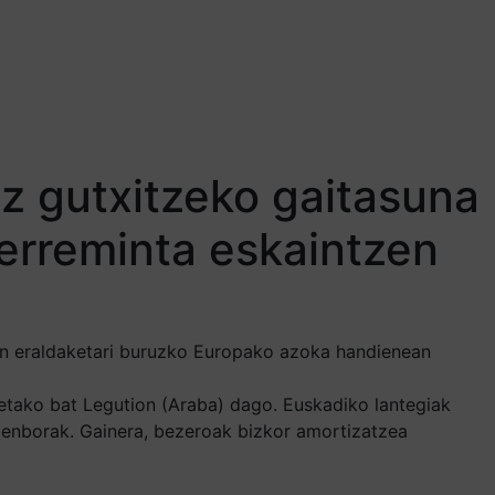
z gutxitzeko gaitasuna
erreminta eskaintzen
ren eraldaketari buruzko Europako azoka handienean
gietako bat Legution (Araba) dago. Euskadiko lantegiak
o-denborak. Gainera, bezeroak bizkor amortizatzea