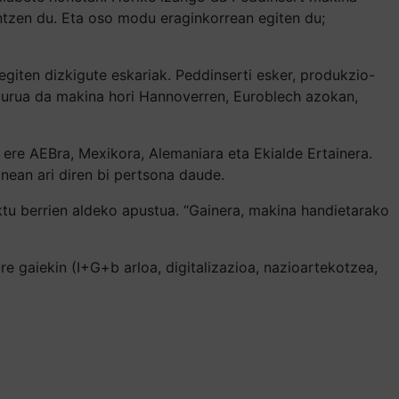
aintzen du. Eta oso modu eraginkorrean egiten du;
egiten dizkigute eskariak. Peddinserti esker, produkzio-
lburua da makina hori Hannoverren, Euroblech azokan,
 ere AEBra, Mexikora, Alemaniara eta Ekialde Ertainera.
nean ari diren bi pertsona daude.
tu berrien aldeko apustua. “Gainera, makina handietarako
e gaiekin (I+G+b arloa, digitalizazioa, nazioartekotzea,