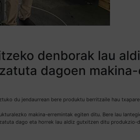
zeko denborak lau aldi
lizatuta dagoen makina-
ztuko du jendaurrean bere produktu berritzaile hau txapa
rukturalezko makina-erremintak egiten ditu. Bere lau lante
alizatuta dago eta horrek lau aldiz gutxitzen ditu produkzi