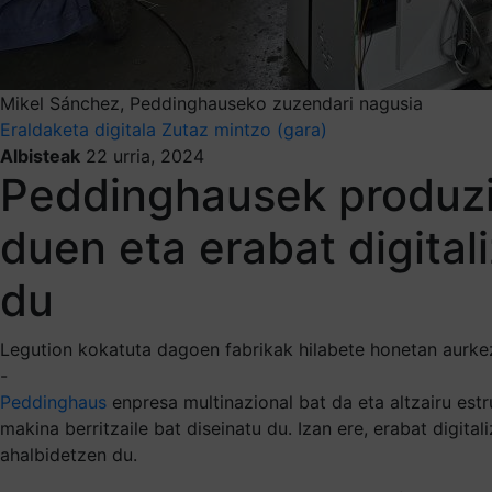
Mikel Sánchez, Peddinghauseko zuzendari nagusia
Eraldaketa digitala
Zutaz mintzo (gara)
Albisteak
22 urria, 2024
Peddinghausek produzit
duen eta erabat digita
du
Legution kokatuta dagoen fabrikak hilabete honetan aurke
-
Peddinghaus
enpresa multinazional bat da eta altzairu est
makina berritzaile bat diseinatu du. Izan ere, erabat digit
ahalbidetzen du.