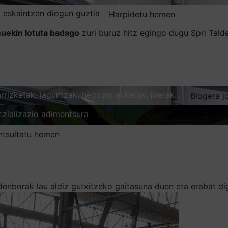
 eskaintzen diogun guztia
Harpidetu hemen
uekin lotuta badago
zuri buruz hitz egingo dugu Spri Tal
karrizketak, laguntzak, negozio aukerak, joerak…
Blogera j
ezializazio adimentsura
Arakatu
ntsultatu hemen
nborak lau aldiz gutxitzeko gaitasuna duen eta erabat di