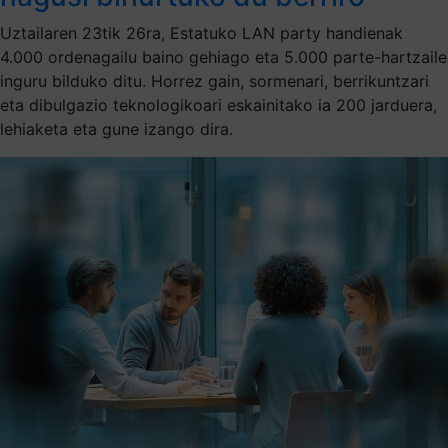
Uztailaren 23tik 26ra, Estatuko LAN party handienak
4.000 ordenagailu baino gehiago eta 5.000 parte-hartzaile
inguru bilduko ditu. Horrez gain, sormenari, berrikuntzari
eta dibulgazio teknologikoari eskainitako ia 200 jarduera,
lehiaketa eta gune izango dira.