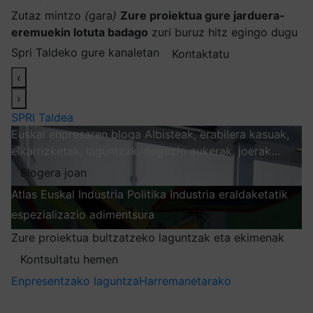
Zutaz mintzo
(
gara
)
Zure proiektua gure jarduera-
eremuekin lotuta badago
zuri buruz hitz egingo dugu
Spri Taldeko gure kanaletan
Kontaktatu
‹
›
SPRI Taldea
Euskal enpresaren bloga
Albisteak, erabilera kasuak,
elkarrizketak, laguntzak, negozio aukerak, joerak…
Blogera joan
Atlas
Euskal Industria Politika
Industria eraldaketatik
espezializazio adimentsura
Arakatu
Zure proiektua bultzatzeko laguntzak eta ekimenak
Kontsultatu hemen
Enpresentzako laguntza
Harremanetarako
Nire harpidetzak