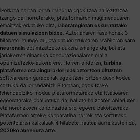
Ikerketa horren lehen helburua egokitzea balioztatzea
izango da; horretarako, plataformaren mugimenduaren
emaitzak erkatuko dira,
laborategietan eskuratutako
datuen simulazioen bidez.
Azterlanaren fase honek 3
hilabete iraungo du, eta datuen trukearen erabileran
sare
neuronala
optimizatzeko aukera emango du, bai eta
jariakorren dinamika konputazionalaren maila
optimizatzeko aukera ere. Horren ondoren,
turbina,
plataforma eta aingura-lerroak aztertzen dituzten
softwarearen garapenak egokitzen lortzen duen kodea
sortuko da lehendabizi. Bitartean, egokitzeko
lehendabiziko modua plataformetarako eta itsasoaren
egoeretarako ebaluatuko da, bai eta haizearen abiaduren
eta noranzkoen konbinazioa ere, egoera bakoitzerako.
Plataformen arteko konparatiba horrek eta sortutako
potentziaren kalkuluak 4 hilabete irautea aurreikusten da,
2020ko abendura arte.