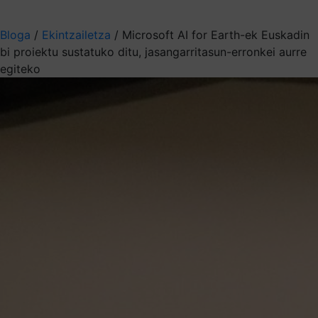
Aukeratu jaso nahi duzun informazioa
Bloga
/
Ekintzailetza
/
Microsoft AI for Earth-ek Euskadin
bi proiektu sustatuko ditu, jasangarritasun-erronkei aurre
egiteko