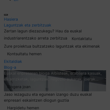
Hasiera
Laguntzak eta zerbitzuak
Zertan lagun diezazukegu?
Hau da euskal
industriarentzako arreta zerbitzua
Kontaktatu
Zure proiektua bultzatzeko laguntzak eta ekimenak
Kontsultatu hemen
Ekitaldiak
Blog-a
Euskal enpresaren bloga
Albisteak, erabilera kasuak,
elkarrizketak, laguntzak, negozio aukerak, joerak…
Blogera joan
Jaso iezaguzu eta egunean izango duzu euskal
enpresari eskaintzen diogun guztia
Harpidetu hemen