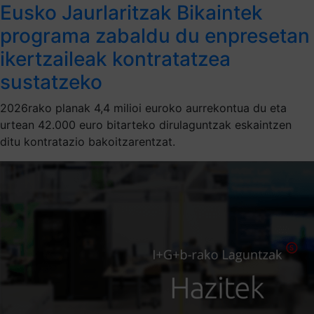
Eusko Jaurlaritzak Bikaintek
programa zabaldu du enpresetan
ikertzaileak kontratatzea
sustatzeko
2026rako planak 4,4 milioi euroko aurrekontua du eta
urtean 42.000 euro bitarteko dirulaguntzak eskaintzen
ditu kontratazio bakoitzarentzat.