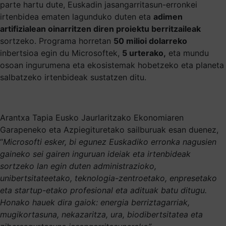
parte hartu dute, Euskadin jasangarritasun-erronkei
irtenbidea ematen lagunduko duten eta
adimen
artifizialean oinarritzen diren proiektu berritzaileak
sortzeko. Programa horretan
50 milioi dolarreko
inbertsioa egin du Microsoftek,
5 urterako,
eta mundu
osoan ingurumena eta ekosistemak hobetzeko eta planeta
salbatzeko irtenbideak sustatzen ditu.
Arantxa Tapia Eusko Jaurlaritzako Ekonomiaren
Garapeneko eta Azpiegituretako sailburuak esan duenez,
“
Microsofti esker, bi egunez Euskadiko erronka nagusien
gaineko sei gairen inguruan ideiak eta irtenbideak
sortzeko lan egin duten administrazioko,
unibertsitateetako, teknologia-zentroetako, enpresetako
eta startup-etako profesional eta adituak batu ditugu.
Honako hauek dira gaiok:
energia berriztagarriak,
mugikortasuna, nekazaritza, ura, biodibertsitatea eta