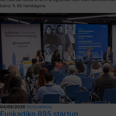
baino % 86 handiagora
04/06/2026
Ekintzailetza
Euskadiko 895 startup