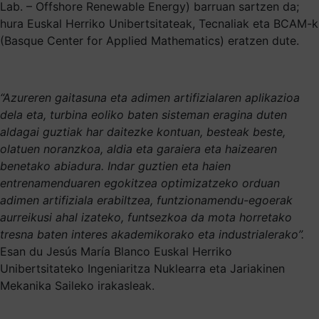
Lab. – Offshore Renewable Energy) barruan sartzen da;
hura Euskal Herriko Unibertsitateak, Tecnaliak eta BCAM-k
(Basque Center for Applied Mathematics) eratzen dute.
“Azureren gaitasuna eta adimen artifizialaren aplikazioa
dela eta, turbina eoliko baten sisteman eragina duten
aldagai guztiak har daitezke kontuan, besteak beste,
olatuen noranzkoa, aldia eta garaiera eta haizearen
benetako abiadura.
Indar guztien eta haien
entrenamenduaren egokitzea optimizatzeko orduan
adimen artifiziala erabiltzea, funtzionamendu-egoerak
aurreikusi ahal izateko, funtsezkoa da mota horretako
tresna baten interes akademikorako eta industrialerako”.
Esan du Jesús María Blanco Euskal Herriko
Unibertsitateko Ingeniaritza Nuklearra eta Jariakinen
Mekanika Saileko irakasleak.