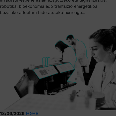
robotika, bioekonomia edo trantsizio energetikoa
bezalako arloetara bideratutako hurrengo...
18/06/2026
I+G+B