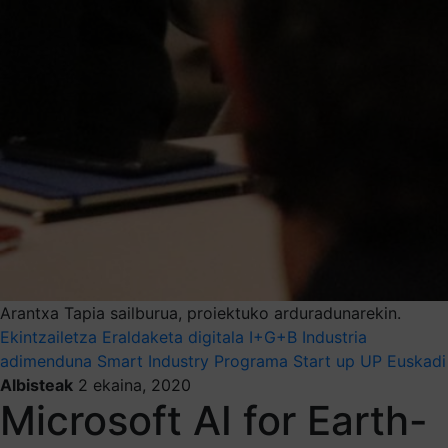
Arantxa Tapia sailburua, proiektuko arduradunarekin.
Ekintzailetza
Eraldaketa digitala
I+G+B
Industria
adimenduna
Smart Industry Programa
Start up
UP Euskadi
Albisteak
2 ekaina, 2020
Microsoft AI for Earth-