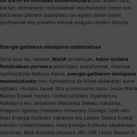
for Earth-en munduko konferentziara
joan ahalko dira;
bertan, ekimenaren nobedadeak eta munduko beste toki
batzuetan planeta babesteko lan egiten duten beste
profesional eta proiektu batzuk ezagutu ahalko dituzte.
Energia garbiaren ekoizpena optimizatzea
Saria jaso du, halaber,
MarIA
proiektuak,
haize-turbina
flotatzaileen portaera
aztertzeko plataformak, diseinua
optimizatzea helburu duena,
energia garbiaren ekoizpena
maximizatzeko
; hori funtsezkoa da klima-aldaketari aurre
egiteko. Honako hauek dira proiektuaren buru: Jesús María
Blanco Euskal Herriko Unibertsitateko Ingeniaritza
Nuklearra eta Jariakinen Mekanika Saileko irakaslea,
Gregorio Iglesias Irlandako University College Cork-eko
Itsas Energia Eolikoko irakaslea eta Lander Galera Euskal
Herriko Unibertsitateko Itsas Energia Eolikoko Masterrean
doktorea. Bere ikerketa-jarduera JRL-ORE (Joint Research