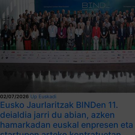
02/07/2026
Up Euskadi
Eusko Jaurlaritzak BINDen 11.
deialdia jarri du abian, azken
hamarkadan euskal enpresen eta
startupen arteko kontratuetan