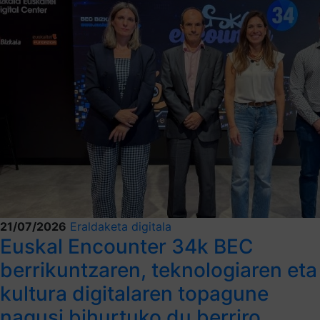
21/07/2026
Eraldaketa digitala
Euskal Encounter 34k BEC
berrikuntzaren, teknologiaren eta
kultura digitalaren topagune
nagusi bihurtuko du berriro