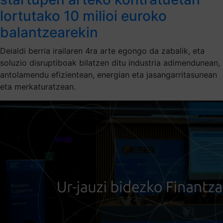
lortutako 10 milioi euroko
balantzearekin
Deialdi berria irailaren 4ra arte egongo da zabalik, eta
soluzio disruptiboak bilatzen ditu industria adimendunean,
antolamendu efizientean, energian eta jasangarritasunean
eta merkaturatzean.