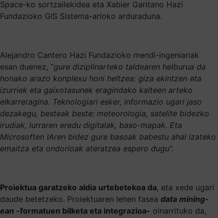
Space-ko sortzailekidea eta Xabier Garitano Hazi
Fundazioko GIS Sistema-arloko arduraduna.
Alejandro Cantero Hazi Fundazioko mendi-ingeniariak
esan duenez, “
gure diziplinarteko taldearen helburua da
honako arazo konplexu honi heltzea: giza ekintzen eta
izurriek eta gaixotasunek eragindako kalteen arteko
elkarreragina.
Teknologiari esker, informazio ugari jaso
dezakegu, besteak beste: meteorologia, satelite bidezko
irudiak, lurraren eredu digitalak, baso-mapak. Eta
Microsoften IAren bidez gure basoak babestu ahal izateko
emaitza eta ondorioak ateratzea espero dugu”.
Proiektua garatzeko aldia urtebetekoa da
, eta xede ugari
daude betetzeko. Proiektuaren lehen fasea
data mining-
ean
-formatuen bilketa eta integrazioa-
oinarrituko da,