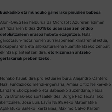
Euskadiko eta munduko gainerako pinudien babesa
AIonFORESTen helburua da Microsoft Azureren adimen
artifizialaren bidez
2018ko udan izan zen onddo
defoliatzaileen erasoa hobeto ezagutzea
. Hala,
gaixotasun-mota horren aurrerapenean klimaren efektua,
kokapenarena eta silbikulturarena kuantifikatzeko zenbait
ekintza planteatzen dira,
etorkizunean antzeko
gertakariak prebenitzeko.
Honako hauek dira proiektuaren buru: Alejandro Cantero
Hazi Fundazioko mendi-ingeniaria, Amaia Ortiz Neiker-eko
Landare Ekoizpeneko eta Babeseko zuzendaria, Fabia
Silva Dronak-eko sortzailekidea, Jorge Paz Tecnaliako
ikertzailea, José Luis Lavín NEIKEReko Matematika
Aplikatuko Saileko ikertzailea, Máximo Calvo Karten