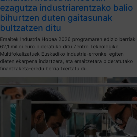
ezagutza industriarentzako balio
bihurtzen duten gaitasunak
bultzatzen ditu
Emaitek Industria Hobea 2026 programaren edizio berriak
62,1 milioi euro bideratuko ditu Zentro Teknologiko
Multifokalizatuek Euskadiko industria-erronkei egiten
dieten ekarpena indartzera, eta emaitzetara bideratutako
finantzaketa-eredu berria txertatu du.