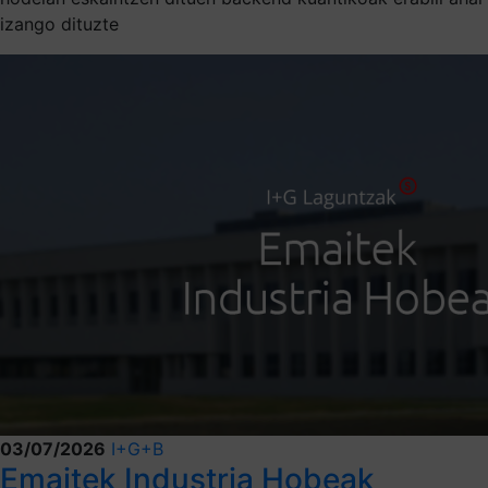
izango dituzte
03/07/2026
I+G+B
Emaitek Industria Hobeak