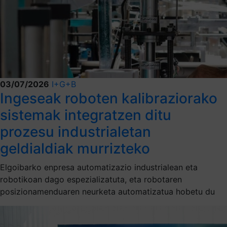
03/07/2026
I+G+B
Ingeseak roboten kalibraziorako
sistemak integratzen ditu
prozesu industrialetan
geldialdiak murrizteko
Elgoibarko enpresa automatizazio industrialean eta
robotikoan dago espezializatuta, eta robotaren
posizionamenduaren neurketa automatizatua hobetu du