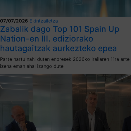
07/07/2026
Ekintzailetza
Zabalik dago Top 101 Spain Up
Nation-en III. ediziorako
hautagaitzak aurkezteko epea
Parte hartu nahi duten enpresek 2026ko irailaren 11ra arte
izena eman ahal izango dute