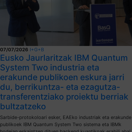
07/07/2026
I+G+B
Eusko Jaurlaritzak IBM Quantum
System Two industria eta
erakunde publikoen eskura jarri
du, berrikuntza- eta ezagutza-
transferentziako proiektu berriak
bultzatzeko
Sarbide-protokoloari esker, EAEko industriak eta erakunde
publikoek IBM Quantum System Two sistema eta IBMk
hodeian eskaintzen dituen backend kuantikoak erabili ahal