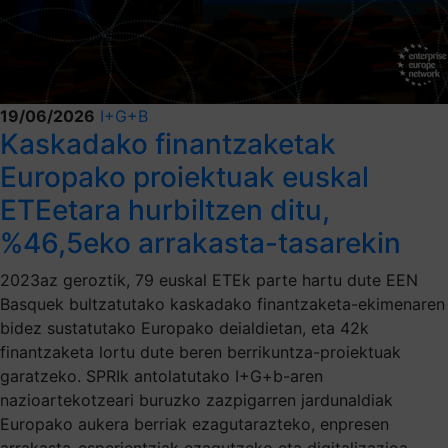
19/06/2026
I+G+B
Kaskadako finantzaketak
Europako proiektuak euskal
ETEetara hurbiltzen ditu,
%46,5eko arrakasta-tasarekin
2023az geroztik, 79 euskal ETEk parte hartu dute EEN
Basquek bultzatutako kaskadako finantzaketa-ekimenaren
bidez sustatutako Europako deialdietan, eta 42k
finantzaketa lortu dute beren berrikuntza-proiektuak
garatzeko. SPRIk antolatutako I+G+b-aren
nazioartekotzeari buruzko zazpigarren jardunaldiak
Europako aukera berriak ezagutarazteko, enpresen
arrakasta-esperientziak ezagutzeko eta digitalizazioa,