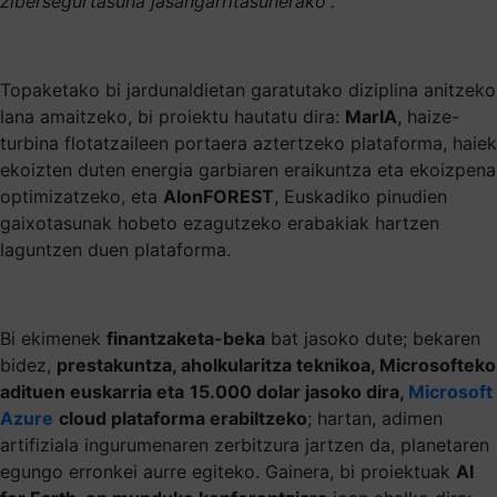
zibersegurtasuna jasangarritasunerako”.
Topaketako bi jardunaldietan garatutako diziplina anitzeko
lana amaitzeko, bi proiektu hautatu dira:
MarIA
, haize-
turbina flotatzaileen portaera aztertzeko plataforma, haiek
ekoizten duten energia garbiaren eraikuntza eta ekoizpena
optimizatzeko, eta
AlonFOREST
, Euskadiko pinudien
gaixotasunak hobeto ezagutzeko erabakiak hartzen
laguntzen duen plataforma.
Bi ekimenek
finantzaketa-beka
bat jasoko dute; bekaren
bidez,
prestakuntza, aholkularitza teknikoa, Microsofteko
adituen euskarria eta
15.000 dolar jasoko dira,
Microsoft
Azure
cloud plataforma erabiltzeko
; hartan, adimen
artifiziala ingurumenaren zerbitzura jartzen da, planetaren
egungo erronkei aurre egiteko. Gainera, bi proiektuak
AI