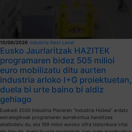
10/06/2026
Industria Next Level
Eusko Jaurlaritzak HAZITEK
programaren bidez 505 milioi
euro mobilizatu ditu aurten
industria arloko I+G proiektuetan,
duela bi urte baino bi aldiz
gehiago
Euskadi 2030 Industria Planaren “Industria Hobea” ardatz
estrategikoak programaren aurrekontua handitzea
ahalbidetu du, eta 169 milioi euroko zifra historikora iritsi
da; hau da, duela bi urte programak izan zuen aurrekontua