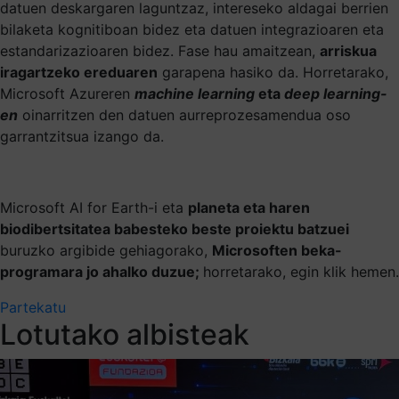
datuen deskargaren laguntzaz, intereseko aldagai berrien
bilaketa kognitiboan bidez eta datuen integrazioaren eta
estandarizazioaren bidez. Fase hau amaitzean,
arriskua
iragartzeko ereduaren
garapena hasiko da. Horretarako,
Microsoft Azureren
machine learning
eta
deep learning-
en
oinarritzen den datuen aurreprozesamendua oso
garrantzitsua izango da.
Microsoft AI for Earth-i eta
planeta eta haren
biodibertsitatea babesteko beste proiektu batzuei
buruzko argibide gehiagorako,
Microsoften beka-
programara jo ahalko duzue;
horretarako, egin klik hemen.
Partekatu
Lotutako albisteak