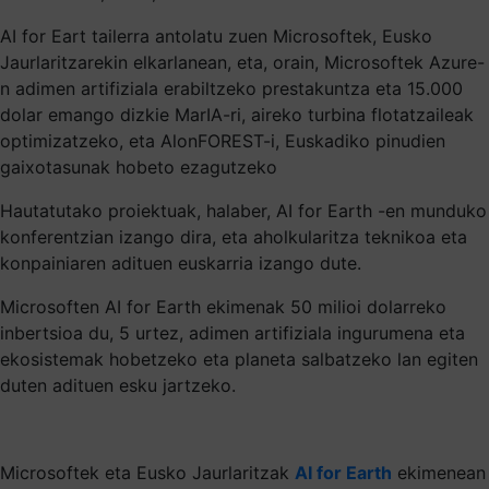
AI for Eart tailerra antolatu zuen Microsoftek, Eusko
Jaurlaritzarekin elkarlanean, eta, orain, Microsoftek Azure-
n adimen artifiziala erabiltzeko prestakuntza eta 15.000
dolar emango dizkie MarIA-ri, aireko turbina flotatzaileak
optimizatzeko, eta AlonFOREST-i, Euskadiko pinudien
gaixotasunak hobeto ezagutzeko
Hautatutako proiektuak, halaber, AI for Earth -en munduko
konferentzian izango dira, eta aholkularitza teknikoa eta
konpainiaren adituen euskarria izango dute.
Microsoften AI for Earth ekimenak 50 milioi dolarreko
inbertsioa du, 5 urtez, adimen artifiziala ingurumena eta
ekosistemak hobetzeko eta planeta salbatzeko lan egiten
duten adituen esku jartzeko.
Microsoftek eta Eusko Jaurlaritzak
AI for Earth
ekimenean