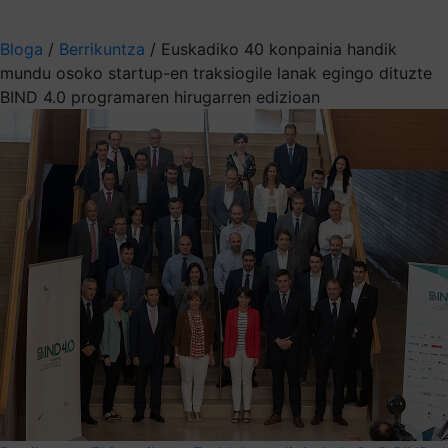
Aukeratu jaso nahi duzun informazioa
Bloga
/
Berrikuntza
/
Euskadiko 40 konpainia handik
mundu osoko startup-en traksiogile lanak egingo dituzte
BIND 4.0 programaren hirugarren edizioan