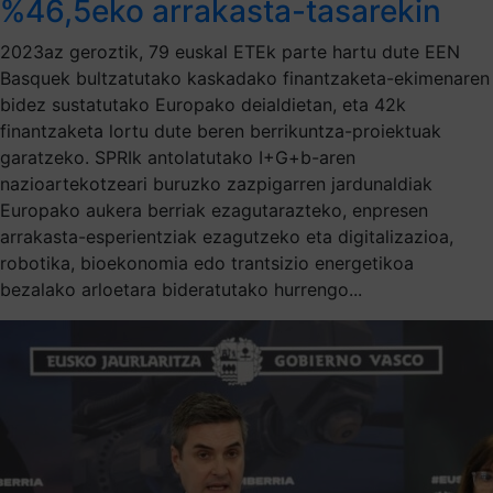
%46,5eko arrakasta-tasarekin
2023az geroztik, 79 euskal ETEk parte hartu dute EEN
Basquek bultzatutako kaskadako finantzaketa-ekimenaren
bidez sustatutako Europako deialdietan, eta 42k
finantzaketa lortu dute beren berrikuntza-proiektuak
garatzeko. SPRIk antolatutako I+G+b-aren
nazioartekotzeari buruzko zazpigarren jardunaldiak
Europako aukera berriak ezagutarazteko, enpresen
arrakasta-esperientziak ezagutzeko eta digitalizazioa,
robotika, bioekonomia edo trantsizio energetikoa
bezalako arloetara bideratutako hurrengo...