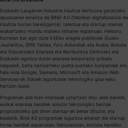
Euskadin Laugarren Industria Iraultza deritzona garatzeko
apustuaren emaitza da BIND 4.0 (fabriken digitalizazioa da
iraultza horren bereizgarria), talentua eta startup onenak
erakartzeko mundu mailako lehiaren esparruan. Helburu
horretan bat egin dute EAEko eragile publikoek (Eusko
Jaurlaritza, SPRI Taldea, Foru Aldundiak eta Araba, Bizkaia
eta Gipuzkoako Enpresa eta Berrikuntza Zentroak) eta
Euskadin egoitza duten enpresa-korporazio pribatu
nagusiek, baita nazioarteko punta-puntako konpainiek ere,
hala nola Google, Siemens, Microsoft eta Amazon Web
Services-ek (hauek laguntzaile teknologiko gisa esku
hartzen dute).
Programak aldi bien interesak uztartzen ditu: alde batetik,
euskal enpresa handiek soluzio teknologiko berriak
proposatzeko gai diren startup-ak behar dituzte, eta
bestetik, Bind 4.0 programak laguntza ematen die startup
horiei hainbat esparrutan: fakturazioan, entzute handiko