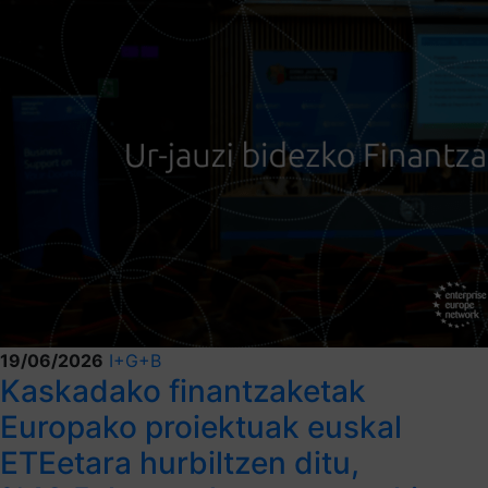
19/06/2026
I+G+B
Kaskadako finantzaketak
Europako proiektuak euskal
ETEetara hurbiltzen ditu,