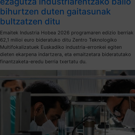
ezagutza industriarentzako balio
bihurtzen duten gaitasunak
bultzatzen ditu
Emaitek Industria Hobea 2026 programaren edizio berriak
62,1 milioi euro bideratuko ditu Zentro Teknologiko
Multifokalizatuek Euskadiko industria-erronkei egiten
dieten ekarpena indartzera, eta emaitzetara bideratutako
finantzaketa-eredu berria txertatu du.