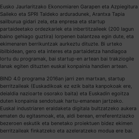
Eusko Jaurlaritzako Ekonomiaren Garapen eta Azpiegitura
Saileko eta SPRI Taldeko arduradunek, Arantxa Tapia
sailburua gidari zela, eta enpresa eta startup
partaideetako ordezkariek eta inbertitzaileek (200 lagun
baino gehiago guztira) lorpenen balantzea egin dute, eta
ekimenaren berrikuntzak aurkeztu dituzte. Bi urteko
ibilbidean, gero eta interes eta partaidetza handiagoa
lortu du programak, bai startup-en artean bai trakziogile
lanak egiten dituzten euskal konpainia handien artean.
BIND 4.0 programa 2016an jarri zen martxan, startup
berritzaileak (Euskadikoak ez ezik baita kanpokoak ere,
deialdia nazioarte osorako baita) eta Euskadin egoitza
duten konpainia sendotuak hartu-emanean jartzeko.
Euskal industriaren eraldaketa digitala bultzatzeko aukera
ematen du egitasmoak, eta, aldi berean, erreferentziazko
bezeroen eskutik eta benetako proiektuen bidez ekimen
berritzaileak finkatzeko eta azeleratzeko modua ere bai.