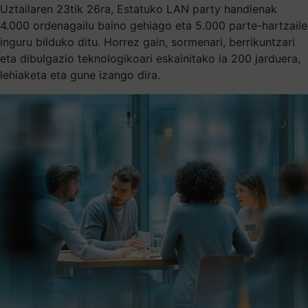
Uztailaren 23tik 26ra, Estatuko LAN party handienak
4.000 ordenagailu baino gehiago eta 5.000 parte-hartzaile
inguru bilduko ditu. Horrez gain, sormenari, berrikuntzari
eta dibulgazio teknologikoari eskainitako ia 200 jarduera,
lehiaketa eta gune izango dira.