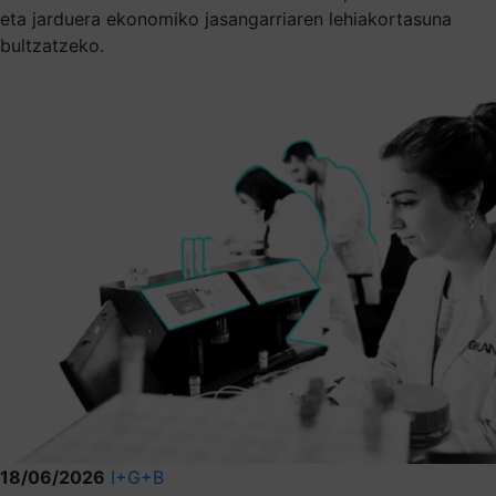
eta jarduera ekonomiko jasangarriaren lehiakortasuna
bultzatzeko.
18/06/2026
I+G+B