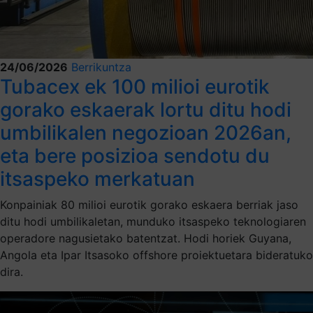
24/06/2026
Berrikuntza
Tubacex ek 100 milioi eurotik
gorako eskaerak lortu ditu hodi
umbilikalen negozioan 2026an,
eta bere posizioa sendotu du
itsaspeko merkatuan
Konpainiak 80 milioi eurotik gorako eskaera berriak jaso
ditu hodi umbilikaletan, munduko itsaspeko teknologiaren
operadore nagusietako batentzat. Hodi horiek Guyana,
Angola eta Ipar Itsasoko offshore proiektuetara bideratuko
dira.