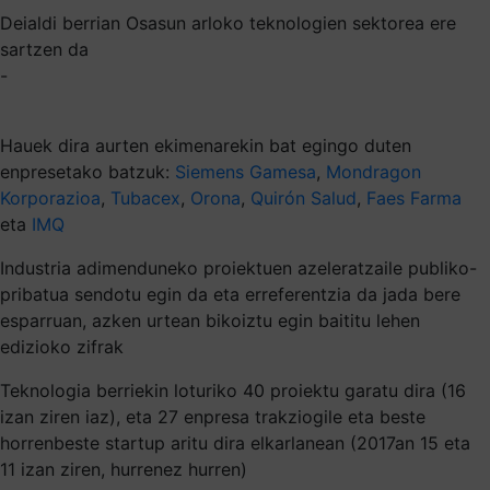
Deialdi berrian Osasun arloko teknologien sektorea ere
sartzen da
-
Hauek dira aurten ekimenarekin bat egingo duten
enpresetako batzuk:
Siemens Gamesa
,
Mondragon
Korporazioa
,
Tubacex
,
Orona
,
Quirón Salud
,
Faes Farma
eta
IMQ
Industria adimenduneko proiektuen azeleratzaile publiko-
pribatua sendotu egin da eta erreferentzia da jada bere
esparruan, azken urtean bikoiztu egin baititu lehen
edizioko zifrak
Teknologia berriekin loturiko 40 proiektu garatu dira (16
izan ziren iaz), eta 27 enpresa trakziogile eta beste
horrenbeste startup aritu dira elkarlanean (2017an 15 eta
11 izan ziren, hurrenez hurren)