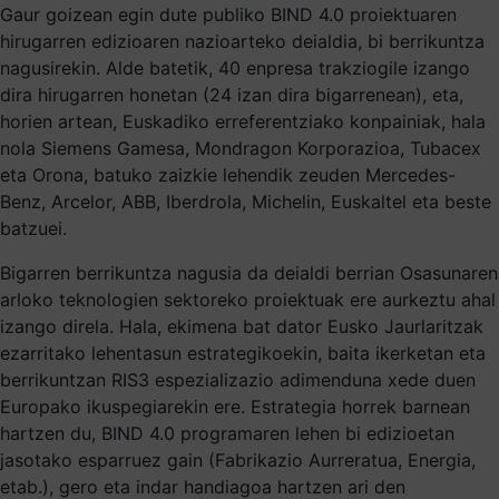
Gaur goizean egin dute publiko BIND 4.0 proiektuaren
hirugarren edizioaren nazioarteko deialdia, bi berrikuntza
nagusirekin. Alde batetik, 40 enpresa trakziogile izango
dira hirugarren honetan (24 izan dira bigarrenean), eta,
horien artean, Euskadiko erreferentziako konpainiak, hala
nola Siemens Gamesa, Mondragon Korporazioa, Tubacex
eta Orona, batuko zaizkie lehendik zeuden Mercedes-
Benz, Arcelor, ABB, Iberdrola, Michelin, Euskaltel eta beste
batzuei.
Bigarren berrikuntza nagusia da deialdi berrian Osasunaren
arloko teknologien sektoreko proiektuak ere aurkeztu ahal
izango direla. Hala, ekimena bat dator Eusko Jaurlaritzak
ezarritako lehentasun estrategikoekin, baita ikerketan eta
berrikuntzan RIS3 espezializazio adimenduna xede duen
Europako ikuspegiarekin ere. Estrategia horrek barnean
hartzen du, BIND 4.0 programaren lehen bi edizioetan
jasotako esparruez gain (Fabrikazio Aurreratua, Energia,
etab.), gero eta indar handiagoa hartzen ari den