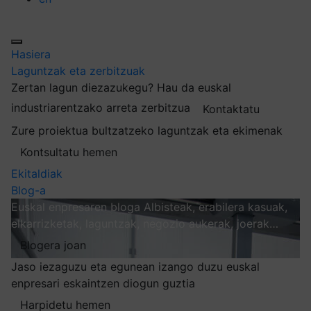
Hasiera
Laguntzak eta zerbitzuak
Zertan lagun diezazukegu?
Hau da euskal
industriarentzako arreta zerbitzua
Kontaktatu
Zure proiektua bultzatzeko laguntzak eta ekimenak
Kontsultatu hemen
Ekitaldiak
Blog-a
Euskal enpresaren bloga
Albisteak, erabilera kasuak,
elkarrizketak, laguntzak, negozio aukerak, joerak…
Blogera joan
Jaso iezaguzu eta egunean izango duzu euskal
enpresari eskaintzen diogun guztia
Harpidetu hemen