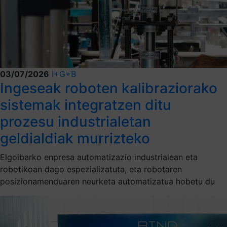
03/07/2026
I+G+B
Ingeseak roboten kalibraziorako
sistemak integratzen ditu
prozesu industrialetan
geldialdiak murrizteko
Elgoibarko enpresa automatizazio industrialean eta
robotikoan dago espezializatuta, eta robotaren
posizionamenduaren neurketa automatizatua hobetu du