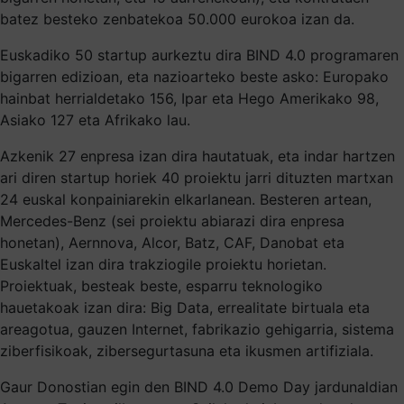
batez besteko zenbatekoa 50.000 eurokoa izan da.
Euskadiko 50 startup aurkeztu dira BIND 4.0 programaren
bigarren edizioan, eta nazioarteko beste asko: Europako
hainbat herrialdetako 156, Ipar eta Hego Amerikako 98,
Asiako 127 eta Afrikako lau.
Azkenik 27 enpresa izan dira hautatuak, eta indar hartzen
ari diren startup horiek 40 proiektu jarri dituzten martxan
24 euskal konpainiarekin elkarlanean. Besteren artean,
Mercedes-Benz (sei proiektu abiarazi dira enpresa
honetan), Aernnova, Alcor, Batz, CAF, Danobat eta
Euskaltel izan dira trakziogile proiektu horietan.
Proiektuak, besteak beste, esparru teknologiko
hauetakoak izan dira: Big Data, errealitate birtuala eta
areagotua, gauzen Internet, fabrikazio gehigarria, sistema
ziberfisikoak, zibersegurtasuna eta ikusmen artifiziala.
Gaur Donostian egin den BIND 4.0 Demo Day jardunaldian