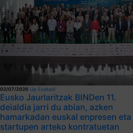
02/07/2026
Up Euskadi
Eusko Jaurlaritzak BINDen 11.
deialdia jarri du abian, azken
hamarkadan euskal enpresen eta
startupen arteko kontratuetan