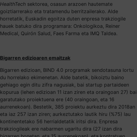
HealthTech
sektorea, osasun arazoen hautemate
goiztiarrerako eta tratamendu berritzailerako. Alde
horretatik, Euskadin egoitza duten enpresa trakziogile
hauek batuko dira programara: Onkologikoa, Reiner
Medical, Quirón Salud, Faes Farma eta IMQ Taldea.
Bigarren edizioaren emaitzak
Bigarren edizioan, BIND 4.0 programak sendotasuna lortu
du horrelako ekimenetan. Alde batetik, bikoiztu baino
gehiago egin ditu zifra nagusiak, bai startup partaideen
kopurua (lehen edizioan 11 izan ziren eta oraingoan 27) bai
garatutako proiektuena ere (40 oraingoan, eta 16
aurrenekoan). Bestetik, 385 proiektu aurkeztu dira 2018an
eta iaz 257 izan ziren; aurkeztutako lautik hiru (%75) lau
kontinentetako 56 herrialdetatik iritsi dira. Enpresa
trakziogileak ere nabarmen ugaritu dira (27 izan dira
bigarren honetan, eta 15 aurrenekoan), eta kontratuen