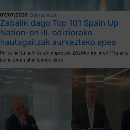
07/07/2026
Ekintzailetza
Zabalik dago Top 101 Spain Up
Nation-en III. ediziorako
hautagaitzak aurkezteko epea
Parte hartu nahi duten enpresek 2026ko irailaren 11ra arte
izena eman ahal izango dute