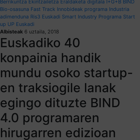
Berrikuntza
Ekintzailetza
Eraldaketa digitala
I+G+B
BIND
Bio-osasuna
Fast Track Innobideak programa
Industria
adimenduna
Ris3 Euskadi
Smart Industry Programa
Start
up
UP Euskadi
Albisteak
6 uztaila, 2018
Euskadiko 40
konpainia handik
mundu osoko startup-
en traksiogile lanak
egingo dituzte BIND
4.0 programaren
hirugarren edizioan