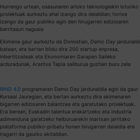
Hurrengo urtean, osasunaren arloko teknologiekin loturiko
proiektuak aurkeztu ahal izango dira deialdian; horixe
izango da gaur publiko egin den hirugarren edizioaren
berritasun nagusia
Ekimena gaur aurkeztu da Donostian,
Demo Day
jardunaldi
batean, eta bertan bildu dira 200 startup enpresa,
inbertitzaileak eta Ekonomiaren Garapen Saileko
arduradunak, Arantxa Tapia sailburua guztien buru zela
BIND 4.0
programaren Demo Day jardunaldia egin da gaur
Kursaal Jauregian, eta bertan aurkeztu dira ekimenaren
bigarren edizioaren balantzea eta garatutako proiektuak.
Era berean, Euskadin talentua erakartzeko eta industria
adimenduna garatzeko helburuarekin martxan jarritako
plataforma publiko-pribatu honen hirugarren deialdia ere
iragarri da gaurko ekitaldian.