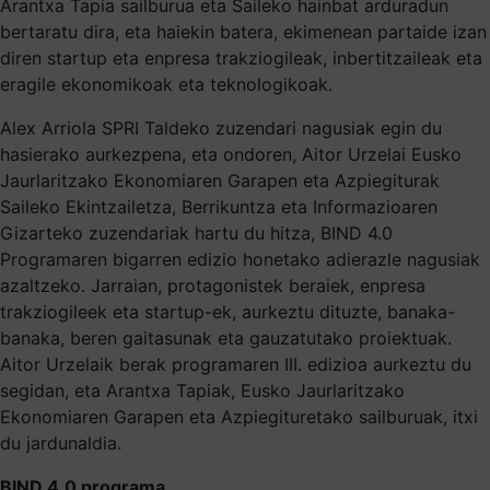
Arantxa Tapia sailburua eta Saileko hainbat arduradun
bertaratu dira, eta haiekin batera, ekimenean partaide izan
diren startup eta enpresa trakziogileak, inbertitzaileak eta
eragile ekonomikoak eta teknologikoak.
Alex Arriola SPRI Taldeko zuzendari nagusiak egin du
hasierako aurkezpena, eta ondoren, Aitor Urzelai Eusko
Jaurlaritzako Ekonomiaren Garapen eta Azpiegiturak
Saileko Ekintzailetza, Berrikuntza eta Informazioaren
Gizarteko zuzendariak hartu du hitza, BIND 4.0
Programaren bigarren edizio honetako adierazle nagusiak
azaltzeko. Jarraian, protagonistek beraiek, enpresa
trakziogileek eta startup-ek, aurkeztu dituzte, banaka-
banaka, beren gaitasunak eta gauzatutako proiektuak.
Aitor Urzelaik berak programaren III. edizioa aurkeztu du
segidan, eta Arantxa Tapiak, Eusko Jaurlaritzako
Ekonomiaren Garapen eta Azpiegituretako sailburuak, itxi
du jardunaldia.
BIND 4.0 programa