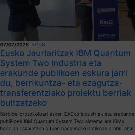
07/07/2026
I+G+B
Eusko Jaurlaritzak IBM Quantum
System Two industria eta
erakunde publikoen eskura jarri
du, berrikuntza- eta ezagutza-
transferentziako proiektu berriak
bultzatzeko
Sarbide-protokoloari esker, EAEko industriak eta erakunde
publikoek IBM Quantum System Two sistema eta IBMk
hodeian eskaintzen dituen backend kuantikoak erabili ahal