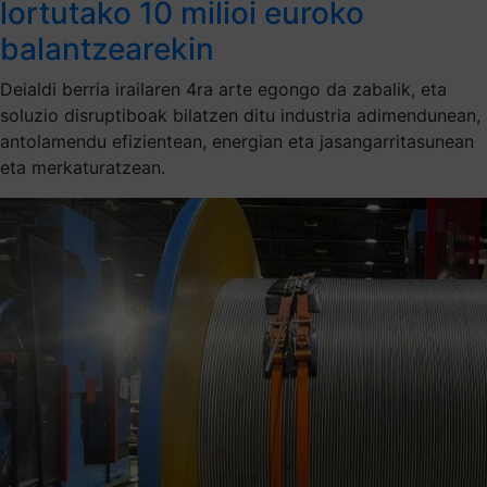
lortutako 10 milioi euroko
balantzearekin
Deialdi berria irailaren 4ra arte egongo da zabalik, eta
soluzio disruptiboak bilatzen ditu industria adimendunean,
antolamendu efizientean, energian eta jasangarritasunean
eta merkaturatzean.