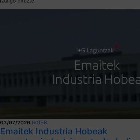
izango dituzte
03/07/2026
I+G+B
Emaitek Industria Hobeak