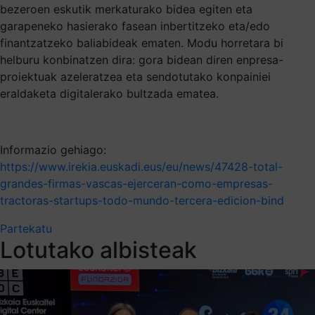
bezeroen eskutik merkaturako bidea egiten eta
garapeneko hasierako fasean inbertitzeko eta/edo
finantzatzeko baliabideak ematen. Modu horretara bi
helburu konbinatzen dira: gora bidean diren enpresa-
proiektuak azeleratzea eta sendotutako konpainiei
eraldaketa digitalerako bultzada ematea.
Informazio gehiago:
https://www.irekia.euskadi.eus/eu/news/47428-total-
grandes-firmas-vascas-ejerceran-como-empresas-
tractoras-startups-todo-mundo-tercera-edicion-bind
Partekatu
Lotutako albisteak