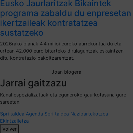
Eusko Jaurlaritzak Bikaintek
programa zabaldu du enpresetan
ikertzaileak kontratatzea
sustatzeko
2026rako planak 4,4 milioi euroko aurrekontua du eta
urtean 42.000 euro bitarteko dirulaguntzak eskaintzen
ditu kontratazio bakoitzarentzat.
Joan blogera
Jarrai gaitzazu
Kanal espezializatuak eta eguneroko gaurkotasuna gure
sareetan.
Spri taldea
Agenda Spri taldea
Nazioartekotzea
Ekintzailetza
Volver