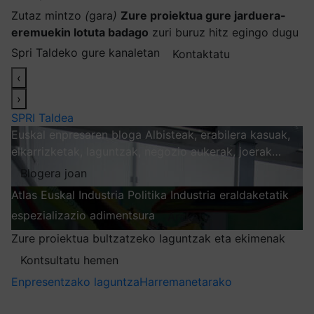
Zutaz mintzo
(
gara
)
Zure proiektua gure jarduera-
eremuekin lotuta badago
zuri buruz hitz egingo dugu
Spri Taldeko gure kanaletan
Kontaktatu
‹
›
SPRI Taldea
Euskal enpresaren bloga
Albisteak, erabilera kasuak,
elkarrizketak, laguntzak, negozio aukerak, joerak…
Blogera joan
Atlas
Euskal Industria Politika
Industria eraldaketatik
espezializazio adimentsura
Arakatu
Zure proiektua bultzatzeko laguntzak eta ekimenak
Kontsultatu hemen
Enpresentzako laguntza
Harremanetarako
Nire harpidetzak