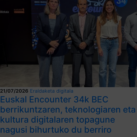
21/07/2026
Eraldaketa digitala
Euskal Encounter 34k BEC
berrikuntzaren, teknologiaren eta
kultura digitalaren topagune
nagusi bihurtuko du berriro