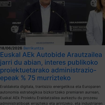
18/06/2026
Berrikuntza
Euskal AEk Autobide Arautzailea
jarri du abian, interes publikoko
proiektuetarako administrazio-
epeak % 75 murrizteko
Eraldaketa digitala, trantsizio energetikoa eta Europaren
autonomia estrategikoa bizkortzeko premiaren aurrean,
Euskal AEk Proiektu Eraldatzailea aurkeztu du prozesu
administratiboak errazteko eta arintzeko, eta industriaren