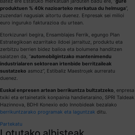
Batez ere Estatuko merkatuan jarduten badu ere, “
gure
produktuen % 40k nazioarteko merkatua du helmuga
”,
zuzendari nagusiak aitortu duenez. Enpresak sei milioi
euro inguruko fakturazioa du urtean.
Etorkizunari begira, Ensamblajes Ferrik, egungo Plan
Estrategikoan ezarritako ildoei jarraituz, produktu eta
zerbitzu berrien bidez balioa eta bolumena handitzen
saiatzen da, “
automobilgintzako mantenimendu
industrialaren sektorean irtenbide berritzaileak
sustatzeko
asmoz”, Estibaliz Maestro¡ek aurreratu
duenez.
Euskal enpresen artean berrikuntza bultzatzeko
, enpresa
txiki eta ertainetatik konpainia handietaraino, SPRI Taldeak
Hazinnova, BDHI Konexio edo Innobideak bezalako
berrikuntzarako programak eta laguntzak
ditu.
Partekatu
Lotutako albisteak