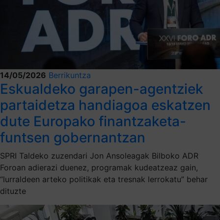
14/05/2026
Berrikuntza
Eskualdeko garapen-agentziek
partaidetza handiagoa eskatzen
dute Europako finantzaketa-
funtsen gobernantzan
SPRI Taldeko zuzendari Jon Ansoleagak Bilboko ADR
Foroan adierazi duenez, programak kudeatzeaz gain,
“lurraldeen arteko politikak eta tresnak lerrokatu” behar
dituzte