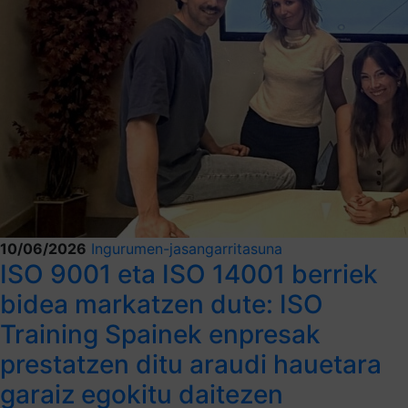
10/06/2026
Ingurumen-jasangarritasuna
ISO 9001 eta ISO 14001 berriek
bidea markatzen dute: ISO
Training Spainek enpresak
prestatzen ditu araudi hauetara
garaiz egokitu daitezen