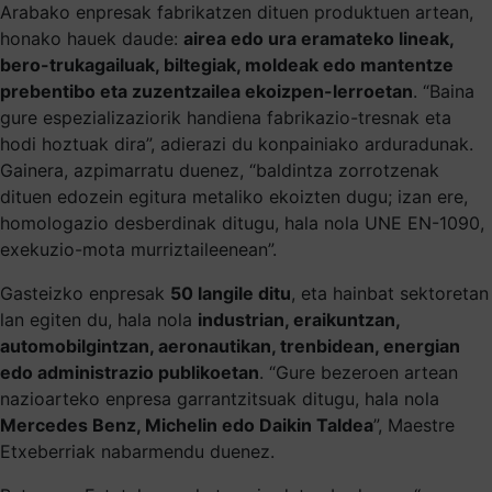
Arabako enpresak fabrikatzen dituen produktuen artean,
honako hauek daude:
airea edo ura eramateko lineak,
bero-trukagailuak, biltegiak, moldeak edo mantentze
prebentibo eta zuzentzailea ekoizpen-lerroetan
. “Baina
gure espezializaziorik handiena fabrikazio-tresnak eta
hodi hoztuak dira”, adierazi du konpainiako arduradunak.
Gainera, azpimarratu duenez, “baldintza zorrotzenak
dituen edozein egitura metaliko ekoizten dugu; izan ere,
homologazio desberdinak ditugu, hala nola UNE EN-1090,
exekuzio-mota murriztaileenean”.
Gasteizko enpresak
50 langile ditu
, eta hainbat sektoretan
lan egiten du, hala nola
industrian, eraikuntzan,
automobilgintzan, aeronautikan, trenbidean, energian
edo administrazio publikoetan
. “Gure bezeroen artean
nazioarteko enpresa garrantzitsuak ditugu, hala nola
Mercedes Benz, Michelin edo Daikin Taldea
”, Maestre
Etxeberriak nabarmendu duenez.