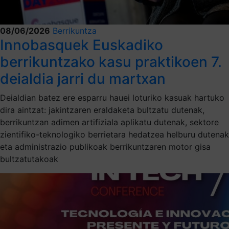
08/06/2026
Berrikuntza
Innobasquek Euskadiko
berrikuntzako kasu praktikoen 7.
deialdia jarri du martxan
Deialdian batez ere esparru hauei loturiko kasuak hartuko
dira aintzat: jakintzaren eraldaketa bultzatu dutenak,
berrikuntzan adimen artifiziala aplikatu dutenak, sektore
zientifiko-teknologiko berrietara hedatzea helburu dutenak
eta administrazio publikoak berrikuntzaren motor gisa
bultzatutakoak