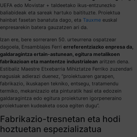
UEFA edo Movistar + taldeetako ikus-entzunezko
baliabideak eta sareak hartuko baitituzte. Proiektua
hainbat fasetan banatuta dago, eta
Tauxme
euskal
enpresarekin batera gauzatzen ari da.
Izan ere, bere sorreraren 50. urteurrena ospatzear
dagoela, Ensamblajes Ferri
erreferentziazko enpresa da,
galdaragintza ertain-astunean, egitura metalikoen
fabrikazioan eta mantentze industrialean
aritzen dena.
Estibaliz Maestre Etxebarria Mihiztatze Ferriko zuzendari
nagusiak adierazi duenez, “proiektuaren garapen,
fabrikazio, ikuskapen tekniko, entsegu, tratamendu
termiko, mekanizazio eta pinturatik hasi eta edozein
galdaragintza edo egitura proiekturen igorpeneraino
proiektuaren kudeaketa osoa egiten dugu”.
Fabrikazio-tresnetan eta hodi
hoztuetan espezializatua