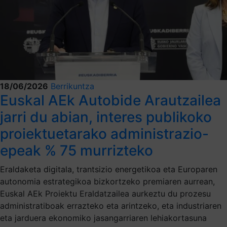
18/06/2026
Berrikuntza
Euskal AEk Autobide Arautzailea
jarri du abian, interes publikoko
proiektuetarako administrazio-
epeak % 75 murrizteko
Eraldaketa digitala, trantsizio energetikoa eta Europaren
autonomia estrategikoa bizkortzeko premiaren aurrean,
Euskal AEk Proiektu Eraldatzailea aurkeztu du prozesu
administratiboak errazteko eta arintzeko, eta industriaren
eta jarduera ekonomiko jasangarriaren lehiakortasuna