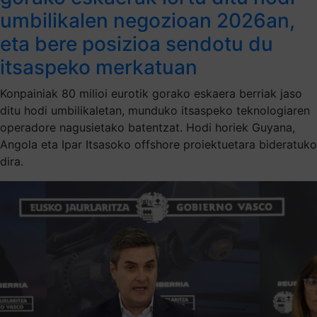
umbilikalen negozioan 2026an,
eta bere posizioa sendotu du
itsaspeko merkatuan
Konpainiak 80 milioi eurotik gorako eskaera berriak jaso
ditu hodi umbilikaletan, munduko itsaspeko teknologiaren
operadore nagusietako batentzat. Hodi horiek Guyana,
Angola eta Ipar Itsasoko offshore proiektuetara bideratuko
dira.