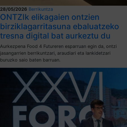
28/05/2026
Berrikuntza
ONTZIk elikagaien ontzien
birziklagarritasuna ebaluatzeko
tresna digital bat aurkeztu du
Aurkezpena Food 4 Futureren esparruan egin da, ontzi
jasangarrien berrikuntzari, araudiari eta lankidetzari
buruzko saio baten barruan.