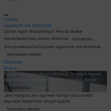
Hasiera
Laguntzak eta zerbitzuak
Zertan lagun diezazukegu?
Hau da euskal
industriarentzako arreta zerbitzua
Kontaktatu
Zure proiektua bultzatzeko laguntzak eta ekimenak
Kontsultatu hemen
Ekitaldiak
Blog-a
Euskal enpresaren bloga
Albisteak, erabilera kasuak,
elkarrizketak, laguntzak, negozio aukerak, joerak…
Blogera joan
Jaso iezaguzu eta egunean izango duzu euskal
enpresari eskaintzen diogun guztia
Harpidetu hemen