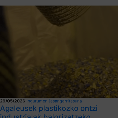
29/05/2026
Ingurumen-jasangarritasuna
Agaleusek plastikozko ontzi
industrialak balorizatzeko