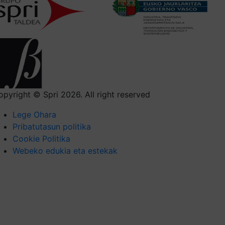
opyright © Spri 2026. All right reserved
Lege Ohara
Pribatutasun politika
Cookie Politika
Webeko edukia eta estekak