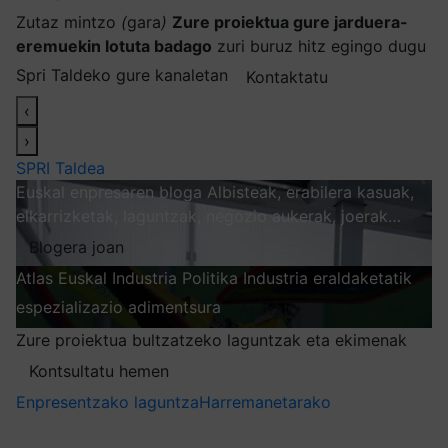
Zutaz mintzo
(
gara
)
Zure proiektua gure jarduera-
eremuekin lotuta badago
zuri buruz hitz egingo dugu
Spri Taldeko gure kanaletan
Kontaktatu
‹
›
SPRI Taldea
Euskal enpresaren bloga
Albisteak, erabilera kasuak,
elkarrizketak, laguntzak, negozio aukerak, joerak…
Blogera joan
Atlas
Euskal Industria Politika
Industria eraldaketatik
espezializazio adimentsura
Arakatu
Zure proiektua bultzatzeko laguntzak eta ekimenak
Kontsultatu hemen
Enpresentzako laguntza
Harremanetarako
Nire harpidetzak