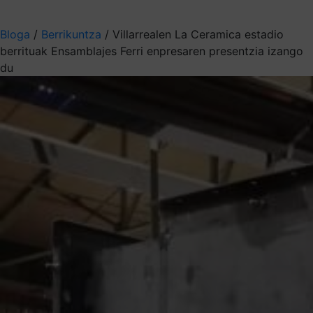
Aukeratu jaso nahi duzun informazioa
Bloga
/
Berrikuntza
/
Villarrealen La Ceramica estadio
berrituak Ensamblajes Ferri enpresaren presentzia izango
du