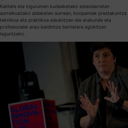
Kalitate eta ingurumen kudeaketako estandarretan
aurreikusitako aldaketen aurrean, konpainiak prestakuntza
teknikoa eta praktikoa eskaintzen die erakunde eta
profesionalei arau-baldintza berrietara egokitzen
laguntzeko.