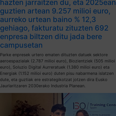
hazten jarraitzen du, eta 2025ean
guztien artean 9.257 milioi euro,
aurreko urtean baino % 12,3
gehiago, fakturatu zituzten 692
enpresa biltzen ditu jada bere
campusetan
Parke enpresek urtero ematen dituzten datuek sektore
aeroespazialak (2.787 milioi euro), Biozientziek (505 milioi
euro), Soluzio Digital Aurreratuek (1.380 milioi euro) eta
Energiak (1.152 milioi euro) duten pisu nabarmena islatzen
dute, eta guztiak ere estrategikotzat jotzen dira Eusko
Jaurlaritzaren 2030erako Industria Planean.