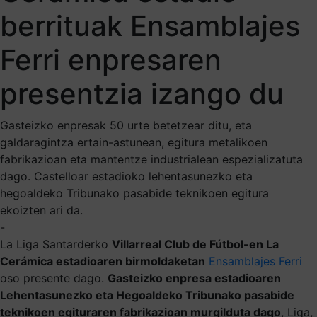
berrituak Ensamblajes
Ferri enpresaren
presentzia izango du
Gasteizko enpresak 50 urte betetzear ditu, eta
galdaragintza ertain-astunean, egitura metalikoen
fabrikazioan eta mantentze industrialean espezializatuta
dago. Castelloar estadioko lehentasunezko eta
hegoaldeko Tribunako pasabide teknikoen egitura
ekoizten ari da.
-
La Liga Santarderko
Villarreal Club de Fútbol-en La
Cerámica estadioaren birmoldaketan
Ensamblajes Ferri
oso presente dago.
Gasteizko enpresa estadioaren
Lehentasunezko eta Hegoaldeko Tribunako pasabide
teknikoen egituraren fabrikazioan murgilduta dago
, Liga,