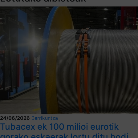
24/06/2026
Berrikuntza
Tubacex ek 100 milioi eurotik
gorako eskaerak lortu ditu hodi