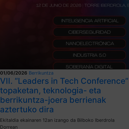
01/06/2026
Berrikuntza
VII. “Leaders in Tech Conference”
topaketan, teknologia- eta
berrikuntza-joera berrienak
aztertuko dira
Ekitaldia ekainaren 12an izango da Bilboko Iberdrola
Dorrean