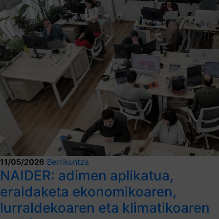
11/05/2026
Berrikuntza
NAIDER: adimen aplikatua,
eraldaketa ekonomikoaren,
lurraldekoaren eta klimatikoaren