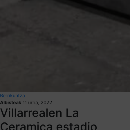
Berrikuntza
Albisteak
11 urria, 2022
Villarrealen La
Ceramica estadio