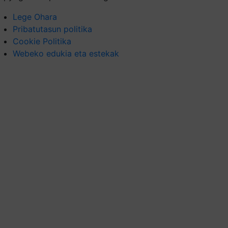
Lege Ohara
Pribatutasun politika
Cookie Politika
Webeko edukia eta estekak