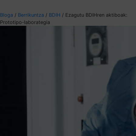
Aukeratu jaso nahi duzun informazioa
Bloga
/
Berrikuntza
/
BDIH
/
Ezagutu BDIHren aktiboak:
Prototipo-laborategia