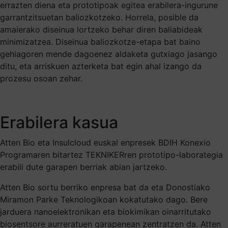
errazten diena eta prototipoak egitea erabilera-ingurune
garrantzitsuetan baliozkotzeko. Horrela, posible da
amaierako diseinua lortzeko behar diren baliabideak
minimizatzea. Diseinua baliozkotze-etapa bat baino
gehiagoren mende dagoenez aldaketa gutxiago jasango
ditu, eta arriskuen azterketa bat egin ahal izango da
prozesu osoan zehar.
Erabilera kasua
Atten Bio eta Insulcloud euskal enpresek BDIH Konexio
Programaren bitartez TEKNIKERren prototipo-laborategia
erabili dute garapen berriak abian jartzeko.
Atten Bio sortu berriko enpresa bat da eta Donostiako
Miramon Parke Teknologikoan kokatutako dago. Bere
jarduera nanoelektronikan eta biokimikan oinarritutako
biosentsore aurreratuen garapenean zentratzen da. Atten