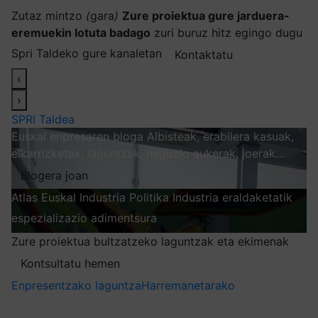
Zutaz mintzo
(
gara
)
Zure proiektua gure jarduera-
eremuekin lotuta badago
zuri buruz hitz egingo dugu
Spri Taldeko gure kanaletan
Kontaktatu
‹
›
SPRI Taldea
Euskal enpresaren bloga
Albisteak, erabilera kasuak,
elkarrizketak, laguntzak, negozio aukerak, joerak…
Blogera joan
Atlas
Euskal Industria Politika
Industria eraldaketatik
espezializazio adimentsura
Arakatu
Zure proiektua bultzatzeko laguntzak eta ekimenak
Kontsultatu hemen
Enpresentzako laguntza
Harremanetarako
Nire harpidetzak