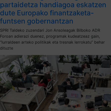
partaidetza handiagoa eskatzen
dute Europako finantzaketa-
funtsen gobernantzan
SPRI Taldeko zuzendari Jon Ansoleagak Bilboko ADR
Foroan adierazi duenez, programak kudeatzeaz gain,
“lurraldeen arteko politikak eta tresnak lerrokatu” behar
dituzte