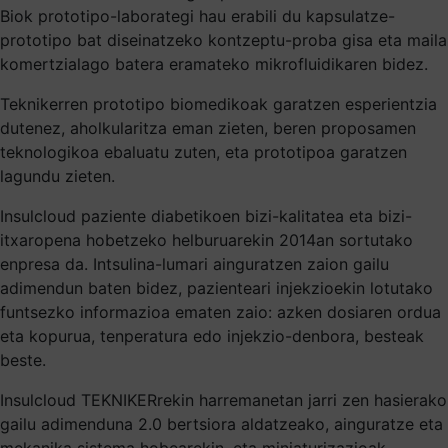
Biok prototipo-laborategi hau erabili du kapsulatze-
prototipo bat diseinatzeko kontzeptu-proba gisa eta maila
komertzialago batera eramateko mikrofluidikaren bidez.
Teknikerren prototipo biomedikoak garatzen esperientzia
dutenez, aholkularitza eman zieten, beren proposamen
teknologikoa ebaluatu zuten, eta prototipoa garatzen
lagundu zieten.
Insulcloud paziente diabetikoen bizi-kalitatea eta bizi-
itxaropena hobetzeko helburuarekin 2014an sortutako
enpresa da. Intsulina-lumari ainguratzen zaion gailu
adimendun baten bidez, pazienteari injekzioekin lotutako
funtsezko informazioa ematen zaio: azken dosiaren ordua
eta kopurua, tenperatura edo injekzio-denbora, besteak
beste.
Insulcloud TEKNIKERrekin harremanetan jarri zen hasierako
gailu adimenduna 2.0 bertsiora aldatzeako, ainguratze eta
mekanika sistema hobearekin, eta miniaturizazioak