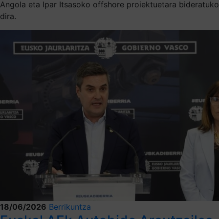
Angola eta Ipar Itsasoko offshore proiektuetara bideratuko
dira.
18/06/2026
Berrikuntza