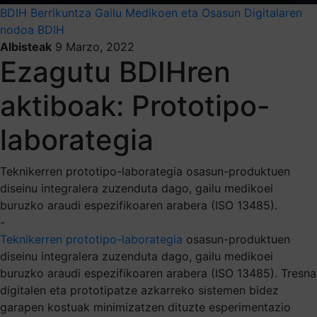
BDIH
Berrikuntza
Gailu Medikoen eta Osasun Digitalaren
nodoa BDIH
Albisteak
9 Marzo, 2022
Ezagutu BDIHren
aktiboak: Prototipo-
laborategia
Teknikerren prototipo-laborategia osasun-produktuen
diseinu integralera zuzenduta dago, gailu medikoei
buruzko araudi espezifikoaren arabera (ISO 13485).
-
Teknikerren prototipo-laborategia
osasun-produktuen
diseinu integralera zuzenduta dago, gailu medikoei
buruzko araudi espezifikoaren arabera (ISO 13485). Tresna
digitalen eta prototipatze azkarreko sistemen bidez
garapen kostuak minimizatzen dituzte esperimentazio