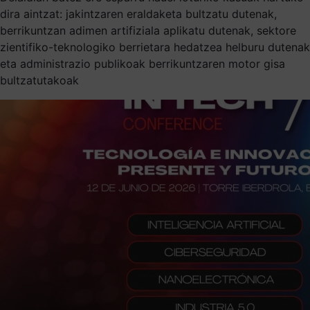
dira aintzat: jakintzaren eraldaketa bultzatu dutenak,
berrikuntzan adimen artifiziala aplikatu dutenak, sektore
zientifiko-teknologiko berrietara hedatzea helburu dutenak
eta administrazio publikoak berrikuntzaren motor gisa
bultzatutakoak