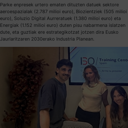
Parke enpresek urtero ematen dituzten datuek sektore
aeroespazialak (2.787 milioi euro), Biozientziek (505 milioi
euro), Soluzio Digital Aurreratuek (1.380 milioi euro) eta
Energiak (1.152 milioi euro) duten pisu nabarmena islatzen
dute, eta guztiak ere estrategikotzat jotzen dira Eusko
Jaurlaritzaren 2030erako Industria Planean.