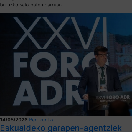
buruzko saio baten barruan.
14/05/2026
Berrikuntza
Eskualdeko garapen-agentziek