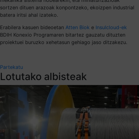
sortzen dituen arazoak konpontzeko, ekoizpen industrial
batera iritsi ahal izateko.
Erabilera kasuen bideoetan
Atten Biok
e
Insulcloud-ek
BDIH Konexio Programaren bitartez gauzatu dituzten
proiektuei buruzko xehetasun gehiago jaso ditzakezu.
Partekatu
Lotutako albisteak