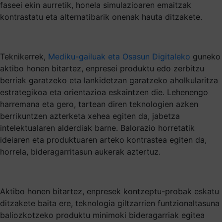
faseei ekin aurretik, honela simulazioaren emaitzak
kontrastatu eta alternatibarik onenak hauta ditzakete.
Teknikerrek,
Mediku-gailuak eta Osasun Digitaleko
guneko
aktibo honen bitartez, enpresei produktu edo zerbitzu
berriak garatzeko eta lankidetzan garatzeko aholkularitza
estrategikoa eta orientazioa eskaintzen die. Lehenengo
harremana eta gero, tartean diren teknologien azken
berrikuntzen azterketa xehea egiten da, jabetza
intelektualaren alderdiak barne. Balorazio horretatik
ideiaren eta produktuaren arteko kontrastea egiten da,
horrela, bideragarritasun aukerak aztertuz.
Aktibo honen bitartez, enpresek kontzeptu-probak eskatu
ditzakete baita ere, teknologia giltzarrien funtzionaltasuna
baliozkotzeko produktu minimoki bideragarriak egitea