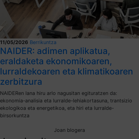
11/05/2026
Berrikuntza
NAIDER: adimen aplikatua,
eraldaketa ekonomikoaren,
lurraldekoaren eta klimatikoaren
zerbitzura
NAIDERen lana hiru arlo nagusitan egituratzen da:
ekonomia-analisia eta lurralde-lehiakortasuna, trantsizio
ekologikoa eta energetikoa, eta hiri eta lurralde-
birsorkuntza
Joan blogera