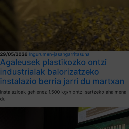
29/05/2026
Ingurumen-jasangarritasuna
Agaleusek plastikozko ontzi
industrialak balorizatzeko
instalazio berria jarri du martxan
Instalazioak gehienez 1.500 kg/h ontzi sartzeko ahalmena
du