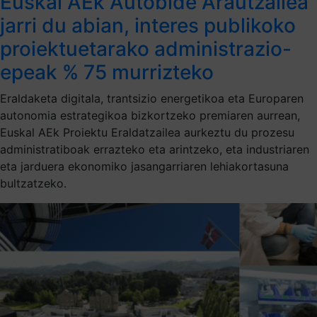
Euskal AEk Autobide Arautzailea
jarri du abian, interes publikoko
proiektuetarako administrazio-
epeak % 75 murrizteko
Eraldaketa digitala, trantsizio energetikoa eta Europaren
autonomia estrategikoa bizkortzeko premiaren aurrean,
Euskal AEk Proiektu Eraldatzailea aurkeztu du prozesu
administratiboak errazteko eta arintzeko, eta industriaren
eta jarduera ekonomiko jasangarriaren lehiakortasuna
bultzatzeko.