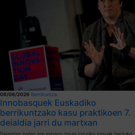
08/06/2026
Berrikuntza
Innobasquek Euskadiko
berrikuntzako kasu praktikoen 7.
deialdia jarri du martxan
Deialdian batez ere esparru hauei loturiko kasuak hartuko