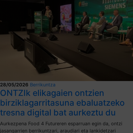
28/05/2026
Berrikuntza
ONTZIk elikagaien ontzien
birziklagarritasuna ebaluatzeko
tresna digital bat aurkeztu du
Aurkezpena Food 4 Futureren esparruan egin da, ontzi
jasangarrien berrikuntzari, araudiari eta lankidetzari