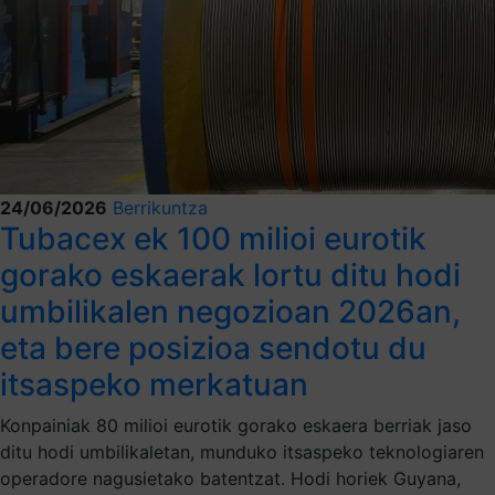
24/06/2026
Berrikuntza
Tubacex ek 100 milioi eurotik
gorako eskaerak lortu ditu hodi
umbilikalen negozioan 2026an,
eta bere posizioa sendotu du
itsaspeko merkatuan
Konpainiak 80 milioi eurotik gorako eskaera berriak jaso
ditu hodi umbilikaletan, munduko itsaspeko teknologiaren
operadore nagusietako batentzat. Hodi horiek Guyana,