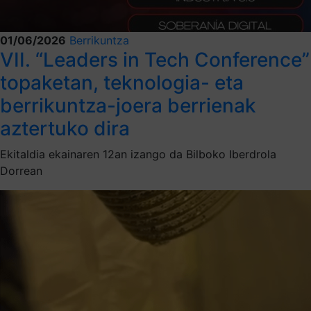
01/06/2026
Berrikuntza
VII. “Leaders in Tech Conference”
topaketan, teknologia- eta
berrikuntza-joera berrienak
aztertuko dira
Ekitaldia ekainaren 12an izango da Bilboko Iberdrola
Dorrean