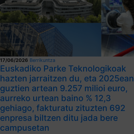
17/06/2026
Berrikuntza
Euskadiko Parke Teknologikoak
hazten jarraitzen du, eta 2025ean
guztien artean 9.257 milioi euro,
aurreko urtean baino % 12,3
gehiago, fakturatu zituzten 692
enpresa biltzen ditu jada bere
campusetan