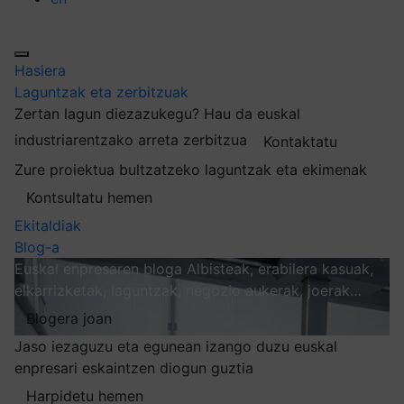
Hasiera
Laguntzak eta zerbitzuak
Zertan lagun diezazukegu?
Hau da euskal
industriarentzako arreta zerbitzua
Kontaktatu
Zure proiektua bultzatzeko laguntzak eta ekimenak
Kontsultatu hemen
Ekitaldiak
Blog-a
Euskal enpresaren bloga
Albisteak, erabilera kasuak,
elkarrizketak, laguntzak, negozio aukerak, joerak…
Blogera joan
Jaso iezaguzu eta egunean izango duzu euskal
enpresari eskaintzen diogun guztia
Harpidetu hemen