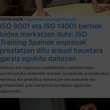
10/06/2026
Ingurumen-jasangarritasuna
ISO 9001 eta ISO 14001 berriek
bidea markatzen dute: ISO
Training Spainek enpresak
prestatzen ditu araudi hauetara
garaiz egokitu daitezen
Kalitate eta ingurumen kudeaketako estandarretan
aurreikusitako aldaketen aurrean, konpainiak prestakuntza
teknikoa eta praktikoa eskaintzen die erakunde eta
profesionalei arau-baldintza berrietara egokitzen
laguntzeko.