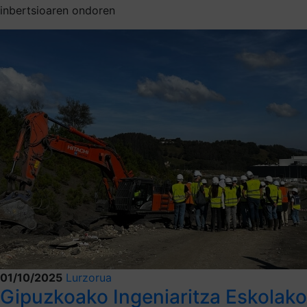
inbertsioaren ondoren
01/10/2025
Lurzorua
Gipuzkoako Ingeniaritza Eskolako