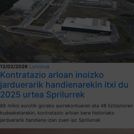
12/02/2026
Lurzorua
Kontratazio arloan inoizko
jarduerarik handienarekin itxi du
2025 urtea Sprilurrek
88 milioi eurotik gorako aurrekontuaren eta 48 lizitazioren
kudeaketarekin, kontratazio arloan bere historiako
jarduerarik handiena izan zuen iaz Sprilurrek