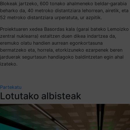
Blokeak jartzeko, 600 tonako ahalmeneko beldar-garabia
beharko da, 40 metroko distantziara lehorrean, airetik, eta
52 metroko distantziara urperatuta, ur azpitik.
Proiektuaren xedea Basordas kala (garai bateko Lemoizko
zentral nuklearra) estaltzen duen dikea indartzea da,
eremuko olatu handien aurrean egonkortasuna
bermatzeko eta, horrela, etorkizuneko ezarpenek beren
jarduerak segurtasun handiagoko baldintzetan egin ahal
izateko.
Partekatu
Lotutako albisteak