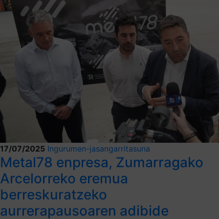
17/07/2025
Ingurumen-jasangarritasuna
Metal78 enpresa, Zumarragako
Arcelorreko eremua
berreskuratzeko
aurrerapausoaren adibide