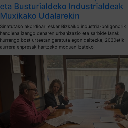
eta Busturialdeko Industrialdeak
Muxikako Udalarekin
Sinatutako akordioari esker Bizkaiko industria-poligonorik
handiena izango denaren urbanizazio eta sarbide lanak
hurrengo bost urteetan garatuta egon daitezke, 2030etik
aurrera enpresak hartzeko moduan izateko