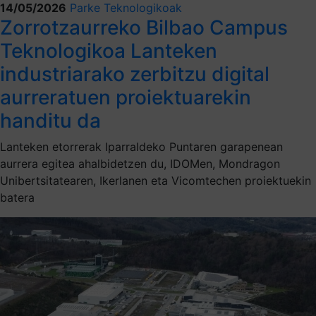
14/05/2026
Parke Teknologikoak
Zorrotzaurreko Bilbao Campus
Teknologikoa Lanteken
industriarako zerbitzu digital
aurreratuen proiektuarekin
handitu da
Lanteken etorrerak Iparraldeko Puntaren garapenean
aurrera egitea ahalbidetzen du, IDOMen, Mondragon
Unibertsitatearen, Ikerlanen eta Vicomtechen proiektuekin
batera