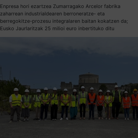
Enpresa hori ezartzea Zumarragako Arcelor fabrika
zaharrean industrialdearen berroneratze- eta
berregokitze-prozesu integralaren baitan kokatzen da;
Eusko Jaurlaritzak 25 milioi euro inbertituko ditu