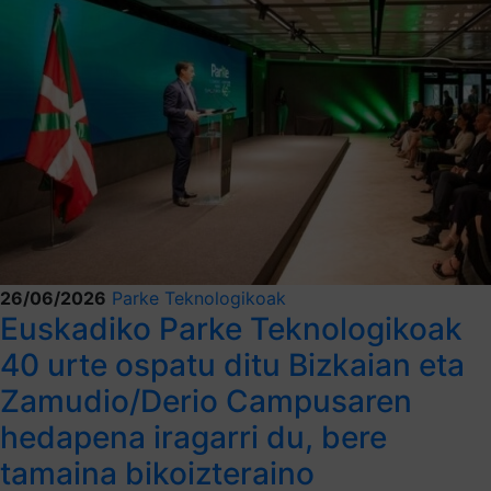
26/06/2026
Parke Teknologikoak
Euskadiko Parke Teknologikoak
40 urte ospatu ditu Bizkaian eta
Zamudio/Derio Campusaren
hedapena iragarri du, bere
tamaina bikoizteraino