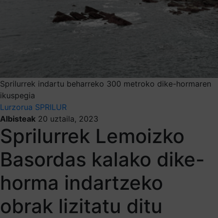
Sprilurrek indartu beharreko 300 metroko dike-hormaren
ikuspegia
Lurzorua
SPRILUR
Albisteak
20 uztaila, 2023
Sprilurrek Lemoizko
Basordas kalako dike-
horma indartzeko
obrak lizitatu ditu