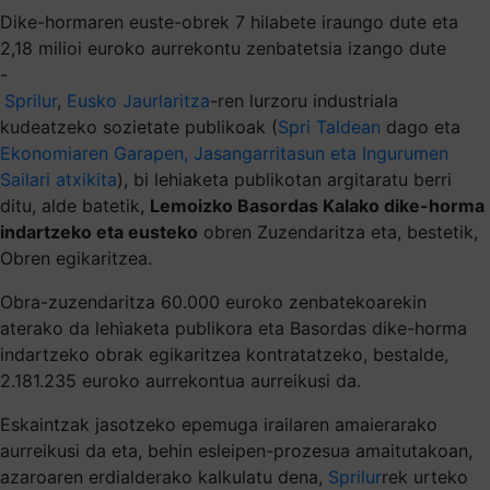
Dike-hormaren euste-obrek 7 hilabete iraungo dute eta
2,18 milioi euroko aurrekontu zenbatetsia izango dute
-
Sprilur
,
Eusko Jaurlaritza
-ren lurzoru industriala
kudeatzeko sozietate publikoak (
Spri Taldean
dago eta
Ekonomiaren Garapen, Jasangarritasun eta Ingurumen
Sailari atxikita
), bi lehiaketa publikotan argitaratu berri
ditu, alde batetik,
Lemoizko Basordas Kalako dike-horma
indartzeko eta eusteko
obren Zuzendaritza eta, bestetik,
Obren egikaritzea.
Obra-zuzendaritza 60.000 euroko zenbatekoarekin
aterako da lehiaketa publikora eta Basordas dike-horma
indartzeko obrak egikaritzea kontratatzeko, bestalde,
2.181.235 euroko aurrekontua aurreikusi da.
Eskaintzak jasotzeko epemuga irailaren amaierarako
aurreikusi da eta, behin esleipen-prozesua amaitutakoan,
azaroaren erdialderako kalkulatu dena,
Sprilur
rek urteko