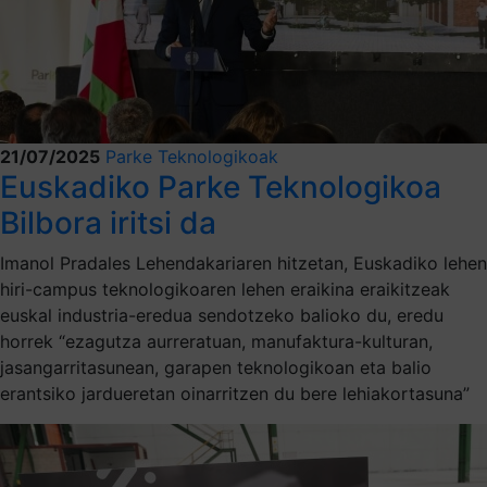
21/07/2025
Parke Teknologikoak
Euskadiko Parke Teknologikoa
Bilbora iritsi da
Imanol Pradales Lehendakariaren hitzetan, Euskadiko lehen
hiri-campus teknologikoaren lehen eraikina eraikitzeak
euskal industria-eredua sendotzeko balioko du, eredu
horrek “ezagutza aurreratuan, manufaktura-kulturan,
jasangarritasunean, garapen teknologikoan eta balio
erantsiko jardueretan oinarritzen du bere lehiakortasuna”