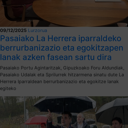
09/12/2025
Lurzorua
Pasaiako La Herrera iparraldeko
berrurbanizazio eta egokitzapen
lanak azken fasean sartu dira
Pasaiako Portu Agintaritzak, Gipuzkoako Foru Aldundiak,
Pasaiako Udalak eta Sprilurrek hitzarmena sinatu dute La
Herrera Iparraldean berrurbanizazio eta egokitze lanak
egiteko