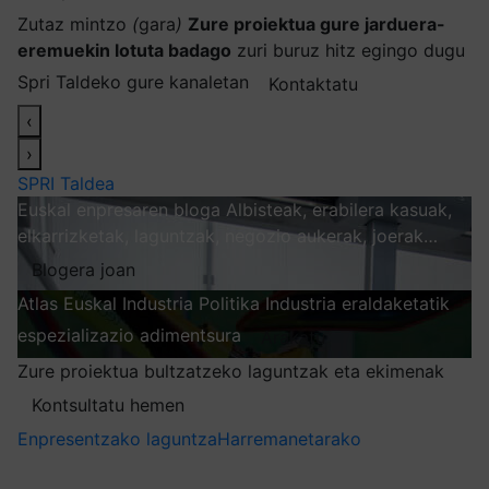
Zutaz mintzo
(
gara
)
Zure proiektua gure jarduera-
eremuekin lotuta badago
zuri buruz hitz egingo dugu
Spri Taldeko gure kanaletan
Kontaktatu
‹
›
SPRI Taldea
Euskal enpresaren bloga
Albisteak, erabilera kasuak,
elkarrizketak, laguntzak, negozio aukerak, joerak…
Blogera joan
Atlas
Euskal Industria Politika
Industria eraldaketatik
espezializazio adimentsura
Arakatu
Zure proiektua bultzatzeko laguntzak eta ekimenak
Kontsultatu hemen
Enpresentzako laguntza
Harremanetarako
Nire harpidetzak