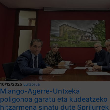
10/12/2025
Lurzorua
Miango-Agerre-Untxeka
poligonoa garatu eta kudeatzeko
hitzarmena sinatu dute Sprilurrek