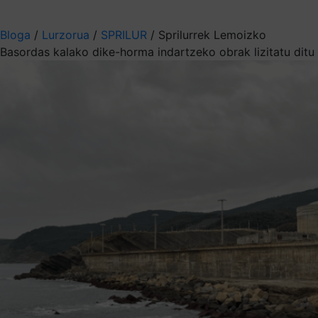
Aukeratu jaso nahi duzun informazioa
Bloga
/
Lurzorua
/
SPRILUR
/
Sprilurrek Lemoizko
Basordas kalako dike-horma indartzeko obrak lizitatu ditu