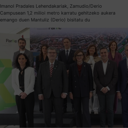
Imanol Pradales Lehendakariak, Zamudio/Derio
Campusean 1,2 milioi metro karratu gehitzeko aukera
emango duen Mantuliz (Derio) bisitatu du