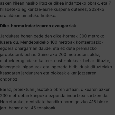
azken hilean hasiko lituzke dikea indartzeko obrak, eta 7
hilabeteko egikaritze-aurreikuspena dutenez, 2024ko
erdialdean amaituko lirateke.
Dike-horma indartzearen ezaugarriak
Jarduketa honen xede den dike-hormak 300 metroko
luzera du. Mendebaldeko 100 metroak kontserbazio-
egoera onargarrian daude, eta ez dute premiazko
jarduketarik behar. Gainerako 200 metroetan, aldiz,
olatuek eragindako kalteek euste-blokeak behar dituzte,
lehengoek higadurak eta ingerada biribilduak dituztelako
itsasoaren jardunaren eta blokeek elkar jotzearen
ondorioz.
Beraz, proiektuan jasotako obren artean, dikearen azken
230 metroetan kanpoko ezponda indartzea sartzen da.
Horretarako, dentsitate handiko hormigoizko 415 bloke
jarri behar dira, 45 tonakoak.