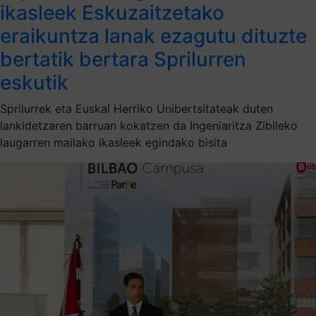
ikasleek Eskuzaitzetako
eraikuntza lanak ezagutu dituzte
bertatik bertara Sprilurren
eskutik
Sprilurrek eta Euskal Herriko Unibertsitateak duten
lankidetzaren barruan kokatzen da Ingeniaritza Zibileko
laugarren mailako ikasleek egindako bisita