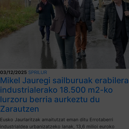
03/12/2025
SPRILUR
Mikel Jauregi sailburuak erabilera
industrialerako 18.500 m2-ko
lurzoru berria aurkeztu du
Zarautzen
Eusko Jaurlaritzak amaitutzat eman ditu Errotaberri
industrialdea urbanizatzeko lanak, 13,6 milioi euroko