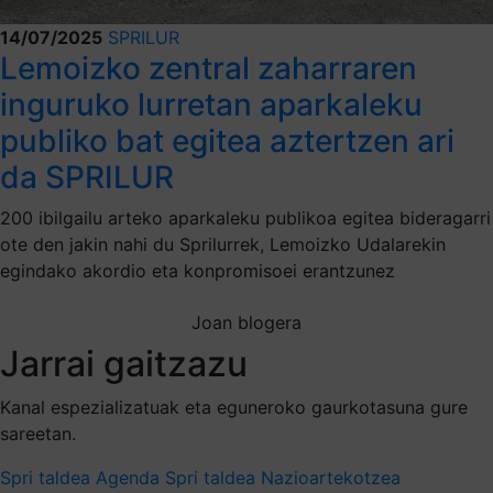
14/07/2025
SPRILUR
Lemoizko zentral zaharraren
inguruko lurretan aparkaleku
publiko bat egitea aztertzen ari
da SPRILUR
200 ibilgailu arteko aparkaleku publikoa egitea bideragarri
ote den jakin nahi du Sprilurrek, Lemoizko Udalarekin
egindako akordio eta konpromisoei erantzunez
Joan blogera
Jarrai gaitzazu
Kanal espezializatuak eta eguneroko gaurkotasuna gure
sareetan.
Spri taldea
Agenda Spri taldea
Nazioartekotzea