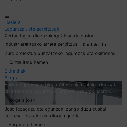
Hasiera
Laguntzak eta zerbitzuak
Zertan lagun diezazukegu?
Hau da euskal
industriarentzako arreta zerbitzua
Kontaktatu
Zure proiektua bultzatzeko laguntzak eta ekimenak
Kontsultatu hemen
Ekitaldiak
Blog-a
Euskal enpresaren bloga
Albisteak, erabilera kasuak,
elkarrizketak, laguntzak, negozio aukerak, joerak…
Blogera joan
Jaso iezaguzu eta egunean izango duzu euskal
enpresari eskaintzen diogun guztia
Harpidetu hemen