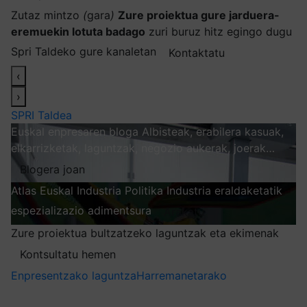
Zutaz mintzo
(
gara
)
Zure proiektua gure jarduera-
eremuekin lotuta badago
zuri buruz hitz egingo dugu
Spri Taldeko gure kanaletan
Kontaktatu
‹
›
SPRI Taldea
Euskal enpresaren bloga
Albisteak, erabilera kasuak,
elkarrizketak, laguntzak, negozio aukerak, joerak…
Blogera joan
Atlas
Euskal Industria Politika
Industria eraldaketatik
espezializazio adimentsura
Arakatu
Zure proiektua bultzatzeko laguntzak eta ekimenak
Kontsultatu hemen
Enpresentzako laguntza
Harremanetarako
Nire harpidetzak