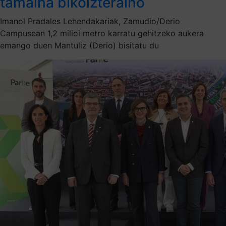
tamaina bikoizteraino
Imanol Pradales Lehendakariak, Zamudio/Derio
Campusean 1,2 milioi metro karratu gehitzeko aukera
emango duen Mantuliz (Derio) bisitatu du