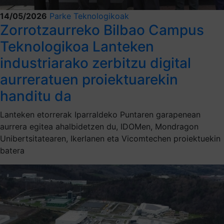
14/05/2026
Parke Teknologikoak
Zorrotzaurreko Bilbao Campus
Teknologikoa Lanteken
industriarako zerbitzu digital
aurreratuen proiektuarekin
handitu da
Lanteken etorrerak Iparraldeko Puntaren garapenean
aurrera egitea ahalbidetzen du, IDOMen, Mondragon
Unibertsitatearen, Ikerlanen eta Vicomtechen proiektuekin
batera