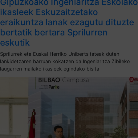
Gipuzkoako Ingeniaritza Eskolako
ikasleek Eskuzaitzetako
eraikuntza lanak ezagutu dituzte
bertatik bertara Sprilurren
eskutik
Sprilurrek eta Euskal Herriko Unibertsitateak duten
lankidetzaren barruan kokatzen da Ingeniaritza Zibileko
laugarren mailako ikasleek egindako bisita