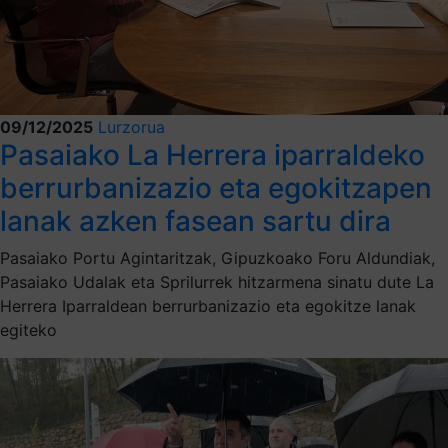
09/12/2025
Lurzorua
Pasaiako La Herrera iparraldeko
berrurbanizazio eta egokitzapen
lanak azken fasean sartu dira
Pasaiako Portu Agintaritzak, Gipuzkoako Foru Aldundiak,
Pasaiako Udalak eta Sprilurrek hitzarmena sinatu dute La
Herrera Iparraldean berrurbanizazio eta egokitze lanak
egiteko