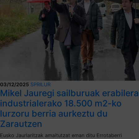
03/12/2025
SPRILUR
Mikel Jauregi sailburuak erabilera
industrialerako 18.500 m2-ko
lurzoru berria aurkeztu du
Zarautzen
Eusko Jaurlaritzak amaitutzat eman ditu Errotaberri