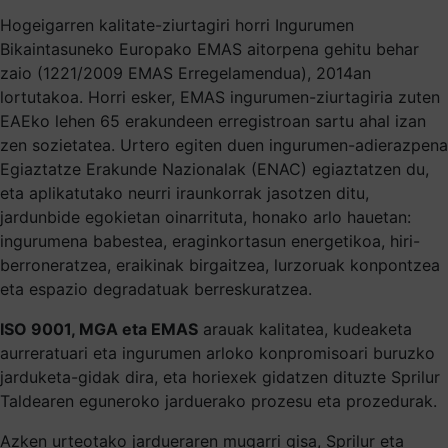
Hogeigarren kalitate-ziurtagiri horri Ingurumen
Bikaintasuneko Europako EMAS aitorpena gehitu behar
zaio (1221/2009 EMAS Erregelamendua), 2014an
lortutakoa. Horri esker, EMAS ingurumen-ziurtagiria zuten
EAEko lehen 65 erakundeen erregistroan sartu ahal izan
zen sozietatea. Urtero egiten duen ingurumen-adierazpena
Egiaztatze Erakunde Nazionalak (ENAC) egiaztatzen du,
eta aplikatutako neurri iraunkorrak jasotzen ditu,
jardunbide egokietan oinarrituta, honako arlo hauetan:
ingurumena babestea, eraginkortasun energetikoa, hiri-
berroneratzea, eraikinak birgaitzea, lurzoruak konpontzea
eta espazio degradatuak berreskuratzea.
ISO 9001, MGA eta EMAS
arauak kalitatea, kudeaketa
aurreratuari eta ingurumen arloko konpromisoari buruzko
jarduketa-gidak dira, eta horiexek gidatzen dituzte Sprilur
Taldearen eguneroko jarduerako prozesu eta prozedurak.
Azken urteotako jardueraren mugarri gisa, Sprilur eta