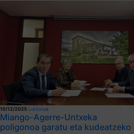
10/12/2025
Lurzorua
Miango-Agerre-Untxeka
poligonoa garatu eta kudeatzeko