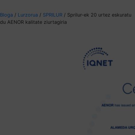
Aukeratu jaso nahi duzun informazioa
Bloga
/
Lurzorua
/
SPRILUR
/
Sprilur-ek 20 urtez eskuratu
du AENOR kalitate ziurtagiria