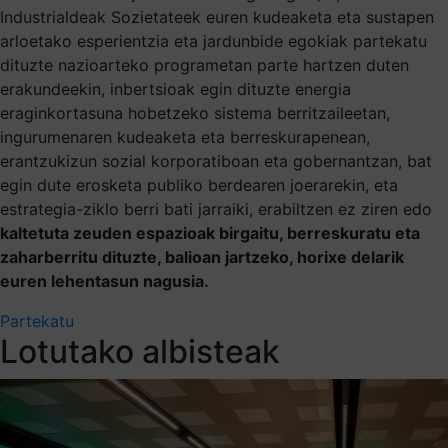
Industrialdeak Sozietateek euren kudeaketa eta sustapen
arloetako esperientzia eta jardunbide egokiak partekatu
dituzte nazioarteko programetan parte hartzen duten
erakundeekin, inbertsioak egin dituzte energia
eraginkortasuna hobetzeko sistema berritzaileetan,
ingurumenaren kudeaketa eta berreskurapenean,
erantzukizun sozial korporatiboan eta gobernantzan, bat
egin dute erosketa publiko berdearen joerarekin, eta
estrategia-ziklo berri bati jarraiki, erabiltzen ez ziren edo
kaltetuta zeuden espazioak birgaitu, berreskuratu eta
zaharberritu dituzte, balioan jartzeko, horixe delarik
euren lehentasun nagusia.
Partekatu
Lotutako albisteak