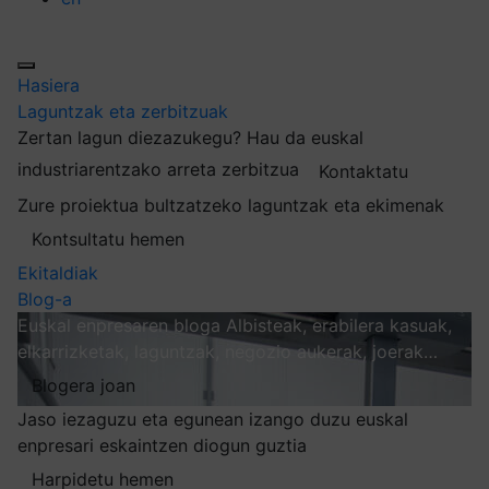
Hasiera
Laguntzak eta zerbitzuak
Zertan lagun diezazukegu?
Hau da euskal
industriarentzako arreta zerbitzua
Kontaktatu
Zure proiektua bultzatzeko laguntzak eta ekimenak
Kontsultatu hemen
Ekitaldiak
Blog-a
Euskal enpresaren bloga
Albisteak, erabilera kasuak,
elkarrizketak, laguntzak, negozio aukerak, joerak…
Blogera joan
Jaso iezaguzu eta egunean izango duzu euskal
enpresari eskaintzen diogun guztia
Harpidetu hemen