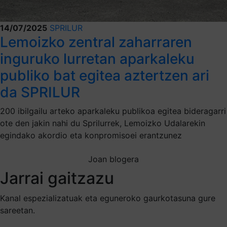
14/07/2025
SPRILUR
Lemoizko zentral zaharraren
inguruko lurretan aparkaleku
publiko bat egitea aztertzen ari
da SPRILUR
200 ibilgailu arteko aparkaleku publikoa egitea bideragarri
ote den jakin nahi du Sprilurrek, Lemoizko Udalarekin
egindako akordio eta konpromisoei erantzunez
Joan blogera
Jarrai gaitzazu
Kanal espezializatuak eta eguneroko gaurkotasuna gure
sareetan.