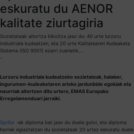
eskuratu du AENOR
kalitate ziurtagiria
Sozietateak aitortza bikoitza jaso du: 40 urte lurzoru
industriala kudeatzen, eta 20 urte Kalitatearen Kudeaketa
Sistema (ISO 9001) ezarri zuenetik.…
-
Lurzoru industriala kudeatzeko sozietateak, halaber,
ingurumen-kudeaketaren arloko jardunbide egokiak eta
neurriak aitortzen ditu urtero, EMAS Europako
Erregelamenduari jarraiki.
Sprilur
-ek diploma bat jaso du duela gutxi, eta diploma
horrek egiaztatzen du sozietateak 20 urtez eskuratu duela