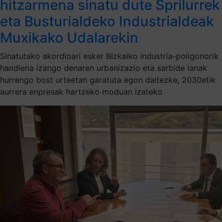
hitzarmena sinatu dute Sprilurrek
eta Busturialdeko Industrialdeak
Muxikako Udalarekin
Sinatutako akordioari esker Bizkaiko industria-poligonorik
handiena izango denaren urbanizazio eta sarbide lanak
hurrengo bost urteetan garatuta egon daitezke, 2030etik
aurrera enpresak hartzeko moduan izateko