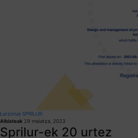
Lurzorua
SPRILUR
Albisteak
29 maiatza, 2023
Sprilur-ek 20 urtez