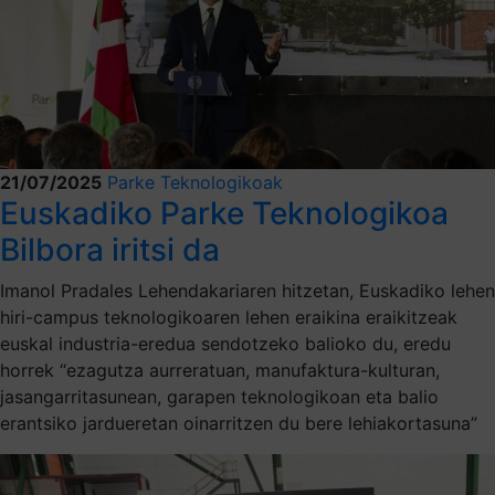
21/07/2025
Parke Teknologikoak
Euskadiko Parke Teknologikoa
Bilbora iritsi da
Imanol Pradales Lehendakariaren hitzetan, Euskadiko lehen
hiri-campus teknologikoaren lehen eraikina eraikitzeak
euskal industria-eredua sendotzeko balioko du, eredu
horrek “ezagutza aurreratuan, manufaktura-kulturan,
jasangarritasunean, garapen teknologikoan eta balio
erantsiko jardueretan oinarritzen du bere lehiakortasuna”