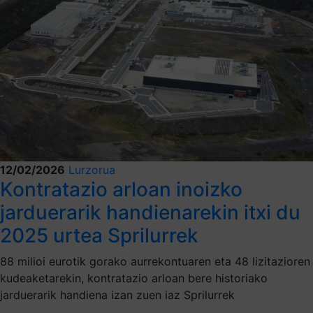
12/02/2026
Lurzorua
Kontratazio arloan inoizko
jarduerarik handienarekin itxi du
2025 urtea Sprilurrek
88 milioi eurotik gorako aurrekontuaren eta 48 lizitazioren
kudeaketarekin, kontratazio arloan bere historiako
jarduerarik handiena izan zuen iaz Sprilurrek