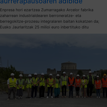
aurrerapausoaren adibide
Enpresa hori ezartzea Zumarragako Arcelor fabrika
zaharrean industrialdearen berroneratze- eta
berregokitze-prozesu integralaren baitan kokatzen da;
Eusko Jaurlaritzak 25 milioi euro inbertituko ditu