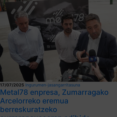
17/07/2025
Ingurumen-jasangarritasuna
Metal78 enpresa, Zumarragako
Arcelorreko eremua
berreskuratzeko