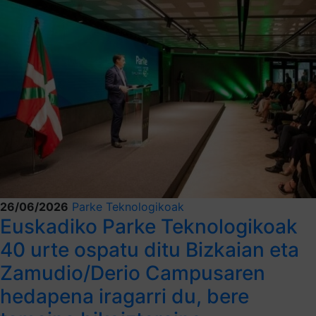
26/06/2026
Parke Teknologikoak
Euskadiko Parke Teknologikoak
40 urte ospatu ditu Bizkaian eta
Zamudio/Derio Campusaren
hedapena iragarri du, bere