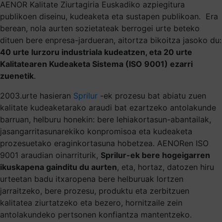
AENOR Kalitate Ziurtagiria Euskadiko azpiegitura
publikoen diseinu, kudeaketa eta sustapen publikoan. Era
berean, nola aurten sozietateak berrogei urte beteko
dituen bere enpresa-jardueran, aitortza bikoitza jasoko du:
40 urte lurzoru industriala kudeatzen, eta 20 urte
Kalitatearen Kudeaketa Sistema (ISO 9001) ezarri
zuenetik
.
2003.urte hasieran
Sprilur
-ek prozesu bat abiatu zuen
kalitate kudeaketarako araudi bat ezartzeko antolakunde
barruan, helburu honekin: bere lehiakortasun-abantailak,
jasangarritasunarekiko konpromisoa eta kudeaketa
prozesuetako eraginkortasuna hobetzea. AENORen ISO
9001 araudian oinarriturik,
Sprilur-ek bere hogeigarren
ikuskapena gainditu du aurten
, eta, hortaz, datozen hiru
urteetan badu itxaropena bere helburuak lortzen
jarraitzeko, bere prozesu, produktu eta zerbitzuen
kalitatea ziurtatzeko eta bezero, hornitzaile zein
antolakundeko pertsonen konfiantza mantentzeko.