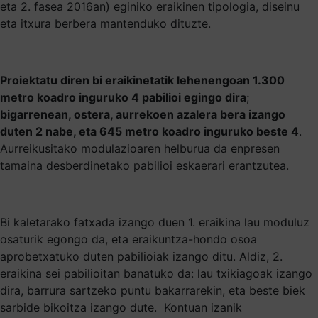
eta 2. fasea 2016an) eginiko eraikinen tipologia, diseinu
eta itxura berbera mantenduko dituzte.
Proiektatu diren bi eraikinetatik lehenengoan 1.300
metro koadro inguruko 4 pabilioi egingo dira
;
bigarrenean, ostera, aurrekoen azalera bera izango
duten 2 nabe, eta 645 metro koadro inguruko beste 4
.
Aurreikusitako modulazioaren helburua da enpresen
tamaina desberdinetako pabilioi eskaerari erantzutea.
Bi kaletarako fatxada izango duen 1. eraikina lau moduluz
osaturik egongo da, eta eraikuntza-hondo osoa
aprobetxatuko duten pabilioiak izango ditu. Aldiz, 2.
eraikina sei pabilioitan banatuko da: lau txikiagoak izango
dira, barrura sartzeko puntu bakarrarekin, eta beste biek
sarbide bikoitza izango dute. Kontuan izanik