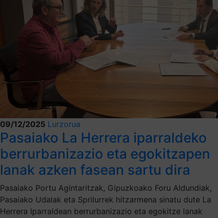
09/12/2025
Lurzorua
Pasaiako La Herrera iparraldeko
berrurbanizazio eta egokitzapen
lanak azken fasean sartu dira
Pasaiako Portu Agintaritzak, Gipuzkoako Foru Aldundiak,
Pasaiako Udalak eta Sprilurrek hitzarmena sinatu dute La
Herrera Iparraldean berrurbanizazio eta egokitze lanak