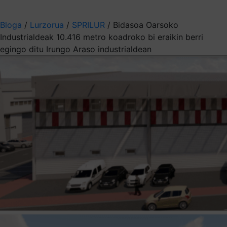
Aukeratu jaso nahi duzun informazioa
Bloga
/
Lurzorua
/
SPRILUR
/
Bidasoa Oarsoko
Industrialdeak 10.416 metro koadroko bi eraikin berri
egingo ditu Irungo Araso industrialdean