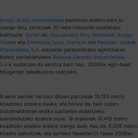
Irungo Araso industrialdeak
pabilioien eraikin berri bi
izango ditu, zeintzuek 10 nabe industrial ostatatuko
baitituzte.
Sprilur
-ek,
Gipuzkoako Foru Aldundiak
,
Irungo
Udalak
eta
Errenteria
,
Lezo
,
Oiartzun
eta
Pasaiako Udale
k
(
Oarsoaldea, S.A.
eskualde garapenerako agentziaren
bidez) partaidetutako
Bidasoa Oarsoko Industrialdea,
S.A.
k sustatzen du ekintza berri hau, 2008tik egin duen
hirugarren zabalkuntza osatzeko.
Eraikin berriak hartuko dituen partzelak 15.123 metro
koadroko azalera dauka, eta horixe da, hain zuzen,
industrialdearen erdiko partzelan eraikitzeko
baimendutako azalera osoa. Bi eraikinek 10.416 metro
koadroko azalera eraikia izango dute, hau da, 5.208 metro
koadro bakoitzak, eta aurreko faseetan (1. fasea 2008an