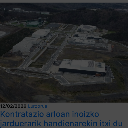
12/02/2026
Lurzorua
Kontratazio arloan inoizko
jarduerarik handienarekin itxi du