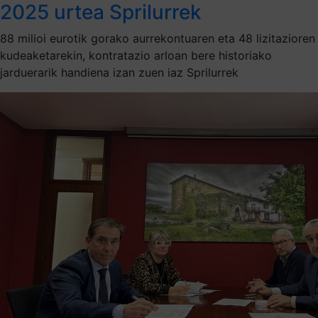
2025 urtea Sprilurrek
88 milioi eurotik gorako aurrekontuaren eta 48 lizitazioren
kudeaketarekin, kontratazio arloan bere historiako
jarduerarik handiena izan zuen iaz Sprilurrek