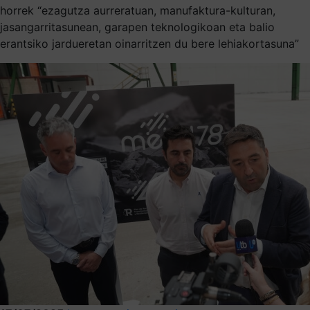
horrek “ezagutza aurreratuan, manufaktura-kulturan,
jasangarritasunean, garapen teknologikoan eta balio
erantsiko jardueretan oinarritzen du bere lehiakortasuna”