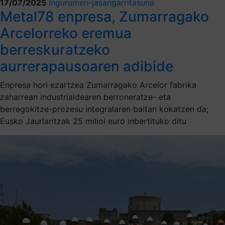
17/07/2025
Ingurumen-jasangarritasuna
Metal78 enpresa, Zumarragako
Arcelorreko eremua
berreskuratzeko
aurrerapausoaren adibide
Enpresa hori ezartzea Zumarragako Arcelor fabrika
zaharrean industrialdearen berroneratze- eta
berregokitze-prozesu integralaren baitan kokatzen da;
Eusko Jaurlaritzak 25 milioi euro inbertituko ditu