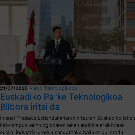
21/07/2025
Parke Teknologikoak
Euskadiko Parke Teknologikoa
Bilbora iritsi da
Imanol Pradales Lehendakariaren hitzetan, Euskadiko lehen
hiri-campus teknologikoaren lehen eraikina eraikitzeak
euskal industria-eredua sendotzeko balioko du, eredu