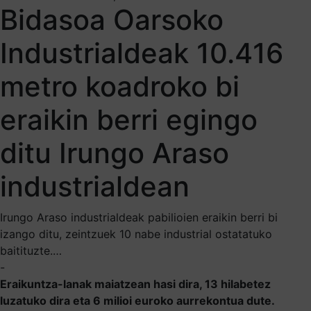
Bidasoa Oarsoko
Industrialdeak 10.416
metro koadroko bi
eraikin berri egingo
ditu Irungo Araso
industrialdean
Irungo Araso industrialdeak pabilioien eraikin berri bi
izango ditu, zeintzuek 10 nabe industrial ostatatuko
baitituzte.…
-
Eraikuntza-lanak maiatzean hasi dira, 13 hilabetez
luzatuko dira eta 6 milioi euroko aurrekontua dute.