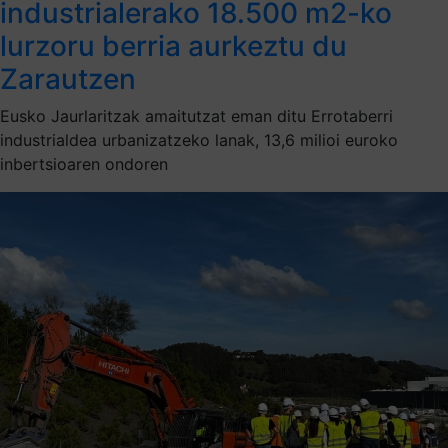
industrialerako 18.500 m2-ko
lurzoru berria aurkeztu du
Zarautzen
Eusko Jaurlaritzak amaitutzat eman ditu Errotaberri
industrialdea urbanizatzeko lanak, 13,6 milioi euroko
inbertsioaren ondoren