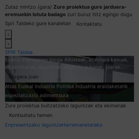
Zutaz mintzo
(
gara
)
Zure proiektua gure jarduera-
eremuekin lotuta badago
zuri buruz hitz egingo dugu
Spri Taldeko gure kanaletan
Kontaktatu
‹
›
SPRI Taldea
Euskal enpresaren bloga
Albisteak, erabilera kasuak,
elkarrizketak, laguntzak, negozio aukerak, joerak…
Blogera joan
Atlas
Euskal Industria Politika
Industria eraldaketatik
espezializazio adimentsura
Arakatu
Zure proiektua bultzatzeko laguntzak eta ekimenak
Kontsultatu hemen
Enpresentzako laguntza
Harremanetarako
Nire harpidetzak