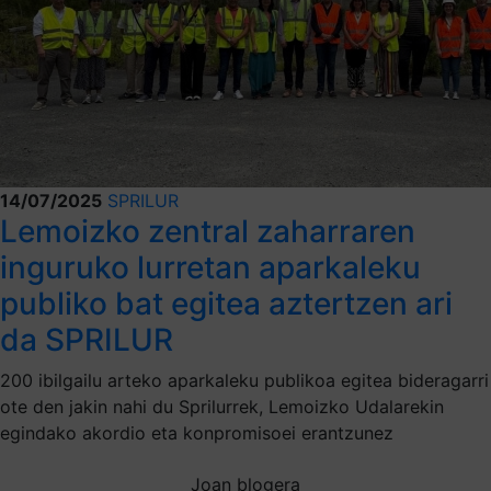
14/07/2025
SPRILUR
Lemoizko zentral zaharraren
inguruko lurretan aparkaleku
publiko bat egitea aztertzen ari
da SPRILUR
200 ibilgailu arteko aparkaleku publikoa egitea bideragarri
ote den jakin nahi du Sprilurrek, Lemoizko Udalarekin
egindako akordio eta konpromisoei erantzunez
Joan blogera