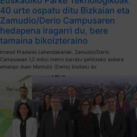
Euskadiko Parke Teknologikoak
40 urte ospatu ditu Bizkaian eta
Zamudio/Derio Campusaren
hedapena iragarri du, bere
tamaina bikoizteraino
Imanol Pradales Lehendakariak, Zamudio/Derio
Campusean 1,2 milioi metro karratu gehitzeko aukera
emango duen Mantuliz (Derio) bisitatu du