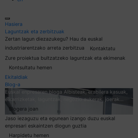
Hasiera
Laguntzak eta zerbitzuak
Zertan lagun diezazukegu?
Hau da euskal
industriarentzako arreta zerbitzua
Kontaktatu
Zure proiektua bultzatzeko laguntzak eta ekimenak
Kontsultatu hemen
Ekitaldiak
Blog-a
Euskal enpresaren bloga
Albisteak, erabilera kasuak,
elkarrizketak, laguntzak, negozio aukerak, joerak…
Blogera joan
Jaso iezaguzu eta egunean izango duzu euskal
enpresari eskaintzen diogun guztia
Harpidetu hemen