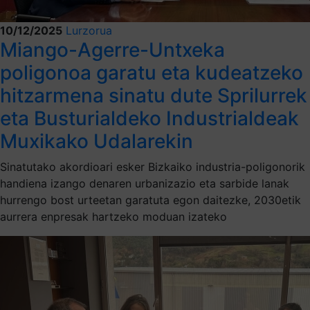
10/12/2025
Lurzorua
Miango-Agerre-Untxeka
poligonoa garatu eta kudeatzeko
hitzarmena sinatu dute Sprilurrek
eta Busturialdeko Industrialdeak
Muxikako Udalarekin
Sinatutako akordioari esker Bizkaiko industria-poligonorik
handiena izango denaren urbanizazio eta sarbide lanak
hurrengo bost urteetan garatuta egon daitezke, 2030etik
aurrera enpresak hartzeko moduan izateko