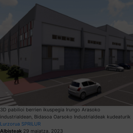
3D pabilioi berrien ikuspegia Irungo Arasoko
industrialdean, Bidasoa Oarsoko Industrialdeak kudeaturik
Lurzorua
SPRILUR
Albisteak
29 maiatza, 2023