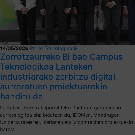
14/05/2026
Parke Teknologikoak
Zorrotzaurreko Bilbao Campus
Teknologikoa Lanteken
industriarako zerbitzu digital
aurreratuen proiektuarekin
handitu da
Lanteken etorrerak Iparraldeko Puntaren garapenean
aurrera egitea ahalbidetzen du, IDOMen, Mondragon
Unibertsitatearen, Ikerlanen eta Vicomtechen proiektuekin
batera