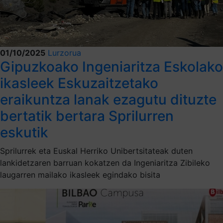
01/10/2025
Lurzorua
Gipuzkoako Ingeniaritza Eskolako
ikasleek Eskuzaitzetako
eraikuntza lanak ezagutu dituzte
bertatik bertara Sprilurren
eskutik
Sprilurrek eta Euskal Herriko Unibertsitateak duten
lankidetzaren barruan kokatzen da Ingeniaritza Zibileko
laugarren mailako ikasleek egindako bisita