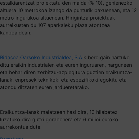
estalkiarentzat proiektatu den malda (% 10), gehienezko
altuera 10 metrokoa izango da punturik baxuenean, eta 12
metro ingurukoa altuenean. Hirigintza proiektuak
aurreikusten du 107 aparkaleku plaza atontzea
kanpoaldean.
Bidasoa Oarsoko Industrialdea, S.A
.k bere gain hartuko
ditu eraikin industrialen eta euren inguruaren, harguneen
eta behar diren zerbitzu-azpiegitura guztien eraikuntza-
lanak, enpresek teknikoki eta espezifikoki egokitu eta
atondu ditzaten euren jardueretarako.
Eraikuntza-lanak maiatzean hasi dira, 13 hilabetez
luzatuko dira gutxi gorabehera eta 6 milioi euroko
aurrekontua dute.