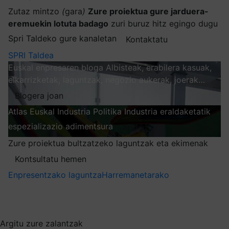
Zutaz mintzo
(
gara
)
Zure proiektua gure jarduera-
eremuekin lotuta badago
zuri buruz hitz egingo dugu
Spri Taldeko gure kanaletan
Kontaktatu
SPRI Taldea
Euskal enpresaren bloga
Albisteak, erabilera kasuak,
elkarrizketak, laguntzak, negozio aukerak, joerak…
Blogera joan
Atlas
Euskal Industria Politika
Industria eraldaketatik
espezializazio adimentsura
Arakatu
Zure proiektua bultzatzeko laguntzak eta ekimenak
Kontsultatu hemen
Enpresentzako laguntza
Harremanetarako
Nire harpidetzak
Aukeratu jaso nahi duzun informazioa
Argitu zure zalantzak