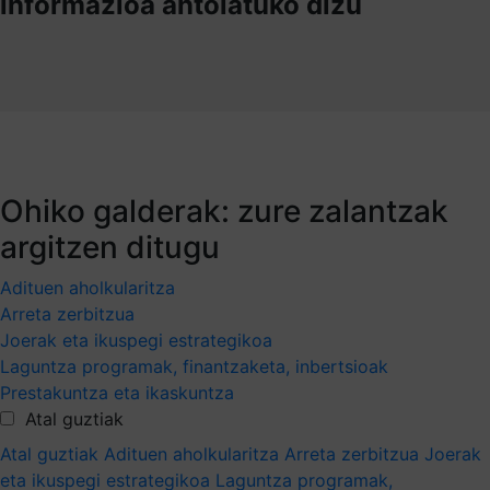
informazioa antolatuko dizu
Ohiko galderak: zure zalantzak
argitzen ditugu
Adituen aholkularitza
Arreta zerbitzua
Joerak eta ikuspegi estrategikoa
Laguntza programak, finantzaketa, inbertsioak
Prestakuntza eta ikaskuntza
Atal guztiak
Atal guztiak
Adituen aholkularitza
Arreta zerbitzua
Joerak
eta ikuspegi estrategikoa
Laguntza programak,