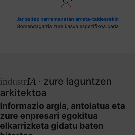
Jar zaitez harremanetan arreta-taldearekin
Gomendagarria zure kasua espezifikoa bada
· zure laguntzen
industr
IA
arkitektoa
Informazio argia, antolatua eta
zure enpresari egokitua
elkarrizketa gidatu baten