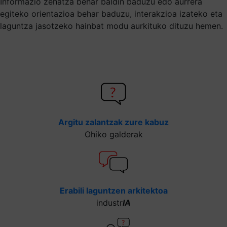
Informazio zehatza behar baldin baduzu edo aurrera
egiteko orientazioa behar baduzu, interakzioa izateko eta
laguntza jasotzeko hainbat modu aurkituko dituzu hemen.
Argitu zalantzak zure kabuz
Ohiko galderak
Erabili laguntzen arkitektoa
industr
IA