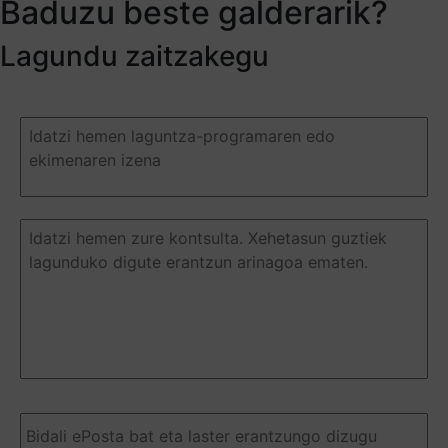
Baduzu beste galderarik?
Lagundu zaitzakegu
Duda
o
pregunta
(Required)
Duda
o
pregunta
(Required)
Email
(Required)