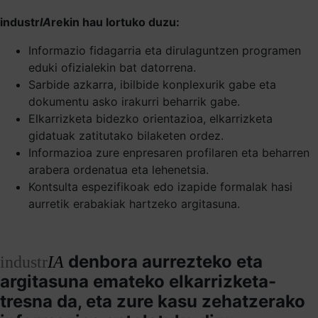
industr
IA
rekin hau lortuko duzu:
Informazio fidagarria eta dirulaguntzen programen
eduki ofizialekin bat datorrena.
Sarbide azkarra, ibilbide konplexurik gabe eta
dokumentu asko irakurri beharrik gabe.
Elkarrizketa bidezko orientazioa, elkarrizketa
gidatuak zatitutako bilaketen ordez.
Informazioa zure enpresaren profilaren eta beharren
arabera ordenatua eta lehenetsia.
Kontsulta espezifikoak edo izapide formalak hasi
aurretik erabakiak hartzeko argitasuna.
denbora aurrezteko eta
industr
IA
argitasuna emateko elkarrizketa-
tresna da, eta zure kasu zehatzerako