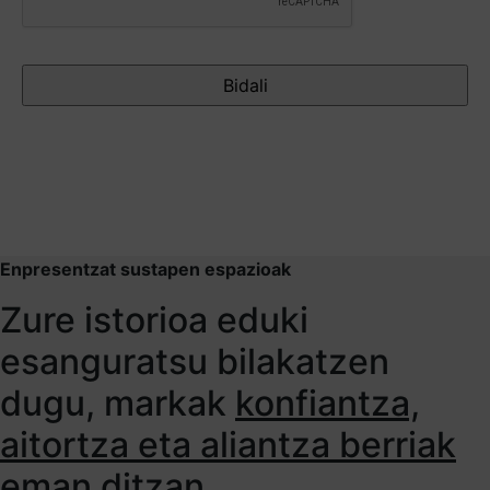
Enpresentzat sustapen espazioak
Zure istorioa eduki
esanguratsu bilakatzen
dugu, markak
konfiantza,
aitortza eta aliantza berriak
eman ditzan