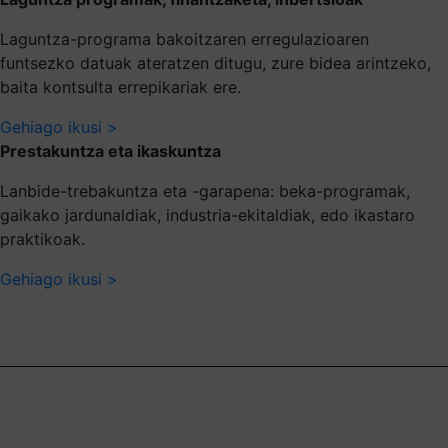
Laguntza-programa bakoitzaren erregulazioaren
funtsezko datuak ateratzen ditugu, zure bidea arintzeko,
baita kontsulta errepikariak ere.
Gehiago ikusi >
Prestakuntza eta ikaskuntza
Lanbide-trebakuntza eta -garapena: beka-programak,
gaikako jardunaldiak, industria-ekitaldiak, edo ikastaro
praktikoak.
Gehiago ikusi >