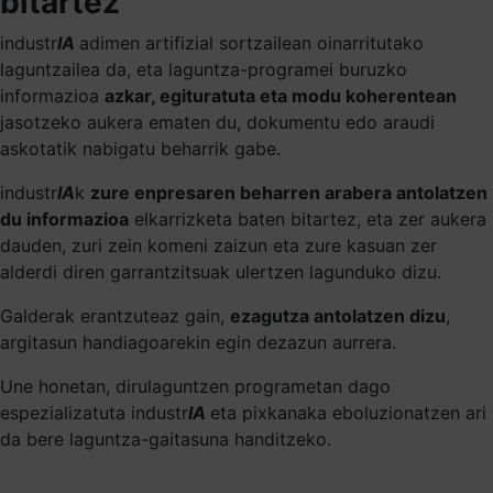
bitartez
industr
IA
adimen artifizial sortzailean oinarritutako
laguntzailea da, eta laguntza-programei buruzko
informazioa
azkar, egituratuta eta modu koherentean
jasotzeko aukera ematen du, dokumentu edo araudi
askotatik nabigatu beharrik gabe.
industr
IA
k
zure enpresaren beharren arabera antolatzen
du informazioa
elkarrizketa baten bitartez, eta zer aukera
dauden, zuri zein komeni zaizun eta zure kasuan zer
alderdi diren garrantzitsuak ulertzen lagunduko dizu.
Galderak erantzuteaz gain,
ezagutza antolatzen dizu
,
argitasun handiagoarekin egin dezazun aurrera.
Une honetan, dirulaguntzen programetan dago
espezializatuta industr
IA
eta pixkanaka eboluzionatzen ari
da bere laguntza-gaitasuna handitzeko.