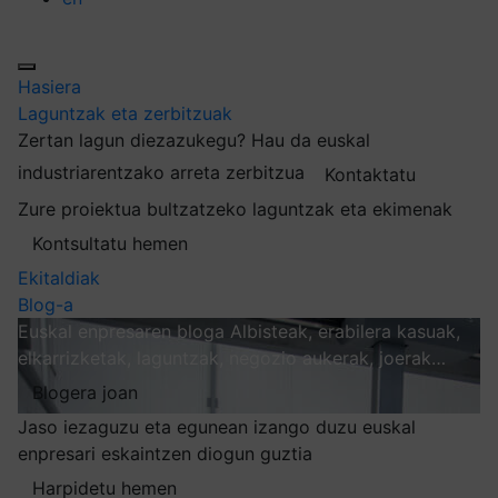
Hasiera
Laguntzak eta zerbitzuak
Zertan lagun diezazukegu?
Hau da euskal
industriarentzako arreta zerbitzua
Kontaktatu
Zure proiektua bultzatzeko laguntzak eta ekimenak
Kontsultatu hemen
Ekitaldiak
Blog-a
Euskal enpresaren bloga
Albisteak, erabilera kasuak,
elkarrizketak, laguntzak, negozio aukerak, joerak…
Blogera joan
Jaso iezaguzu eta egunean izango duzu euskal
enpresari eskaintzen diogun guztia
Harpidetu hemen