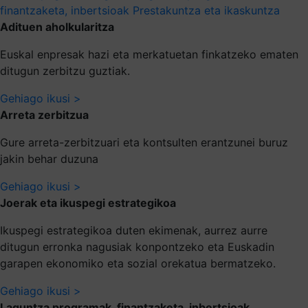
finantzaketa, inbertsioak
Prestakuntza eta ikaskuntza
Adituen aholkularitza
Euskal enpresak hazi eta merkatuetan finkatzeko ematen
ditugun zerbitzu guztiak.
Gehiago ikusi >
Arreta zerbitzua
Gure arreta-zerbitzuari eta kontsulten erantzunei buruz
jakin behar duzuna
Gehiago ikusi >
Joerak eta ikuspegi estrategikoa
Ikuspegi estrategikoa duten ekimenak, aurrez aurre
ditugun erronka nagusiak konpontzeko eta Euskadin
garapen ekonomiko eta sozial orekatua bermatzeko.
Gehiago ikusi >
Laguntza programak, finantzaketa, inbertsioak