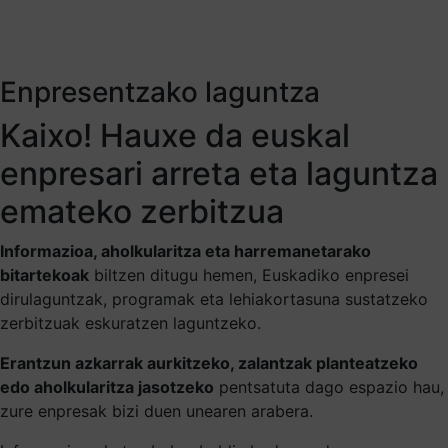
Enpresentzako laguntza
Kaixo! Hauxe da euskal
enpresari arreta eta laguntza
emateko zerbitzua
Informazioa, aholkularitza eta harremanetarako
bitartekoak
biltzen ditugu hemen, Euskadiko enpresei
dirulaguntzak, programak eta lehiakortasuna sustatzeko
zerbitzuak eskuratzen laguntzeko.
Erantzun azkarrak aurkitzeko, zalantzak planteatzeko
edo aholkularitza jasotzeko
pentsatuta dago espazio hau,
zure enpresak bizi duen unearen arabera.