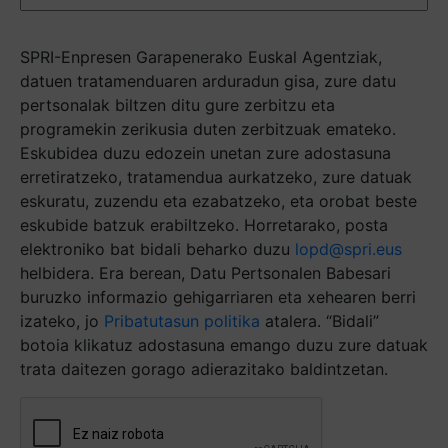
SPRI-Enpresen Garapenerako Euskal Agentziak,
datuen tratamenduaren arduradun gisa, zure datu
pertsonalak biltzen ditu gure zerbitzu eta
programekin zerikusia duten zerbitzuak emateko.
Eskubidea duzu edozein unetan zure adostasuna
erretiratzeko, tratamendua aurkatzeko, zure datuak
eskuratu, zuzendu eta ezabatzeko, eta orobat beste
eskubide batzuk erabiltzeko. Horretarako, posta
elektroniko bat bidali beharko duzu
lopd@spri.eus
helbidera. Era berean, Datu Pertsonalen Babesari
buruzko informazio gehigarriaren eta xehearen berri
izateko, jo
Pribatutasun politika
atalera. “Bidali”
botoia klikatuz adostasuna emango duzu zure datuak
trata daitezen gorago adierazitako baldintzetan.
Captcha