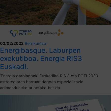
02/02/2022
Berrikuntza
Energibasque. Laburpen
exekutiboa. Energia RIS3
Euskadi.
‘Energia garbiagoak’ Euskadiko RIS 3 eta PCTI 2030
estrategiaren barruan dagoen espezializazio
adimenduneko arloetako bat da.