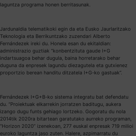
laguntza programa honen berritasunak.
Jardunaldia telematikoki egin da eta Eusko Jaurlaritzako
Teknologia eta Berrikuntzako zuzendari Alberto
Fernándezek ireki du. Honela esan du ekitaldian:
administrazio guztiak “konbentzituta gaude I+G
indartsuagoa behar dugula, baina horretarako behar
duguna da enpresek lagundu diezagutela eta gutxienez
proportzio berean handitu ditzatela I+G-ko gastuak”.
Fernándezek I+G+B-ko sistema integratu bat defendatu
du. “Proiektuak elkarrekin jorratzen baditugu, aukera
izango dugu funts gehiago lortzeko. Gogoratu du nola
2014tik 2020ra bitartean garatutako aurreko programan,
“Horizon 2020” izenekoan, 277 euskal enpresak 719 milioi
euroko laguntza jaso zuten. Halere, azpimarratu du