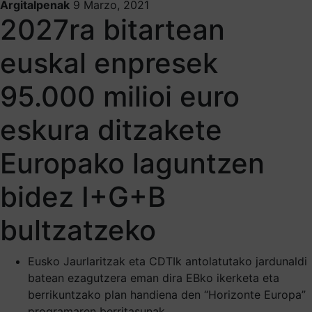
Argitalpenak
9 Marzo, 2021
2027ra bitartean
euskal enpresek
95.000 milioi euro
eskura ditzakete
Europako laguntzen
bidez I+G+B
bultzatzeko
Eusko Jaurlaritzak eta CDTIk antolatutako jardunaldi
batean ezagutzera eman dira EBko ikerketa eta
berrikuntzako plan handiena den “Horizonte Europa”
programaren berritasunak