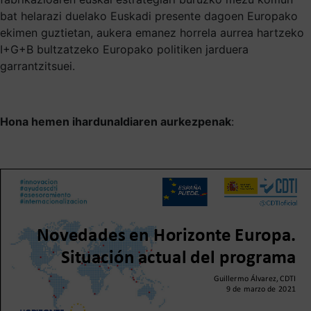
bat helarazi duelako Euskadi presente dagoen Europako
ekimen guztietan, aukera emanez horrela aurrea hartzeko
I+G+B bultzatzeko Europako politiken jarduera
garrantzitsuei.
Hona hemen ihardunaldiaren aurkezpenak
: