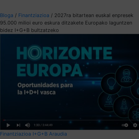
Aukeratu jaso nahi duzun informazioa
Bloga
/
Finantziazioa
/
2027ra bitartean euskal enpresek
95.000 milioi euro eskura ditzakete Europako laguntzen
bidez I+G+B bultzatzeko
Finantziazioa
I+G+B
Araudia