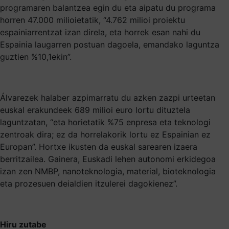
programaren balantzea egin du eta aipatu du programa
horren 47.000 milioietatik, “4.762 milioi proiektu
espainiarrentzat izan direla, eta horrek esan nahi du
Espainia laugarren postuan dagoela, emandako laguntza
guztien %10,1ekin”.
Álvarezek halaber azpimarratu du azken zazpi urteetan
euskal erakundeek 689 milioi euro lortu dituztela
laguntzatan, “eta horietatik %75 enpresa eta teknologi
zentroak dira; ez da horrelakorik lortu ez Espainian ez
Europan”. Hortxe ikusten da euskal sarearen izaera
berritzailea. Gainera, Euskadi lehen autonomi erkidegoa
izan zen NMBP, nanoteknologia, material, bioteknologia
eta prozesuen deialdien itzulerei dagokienez”.
Hiru zutabe