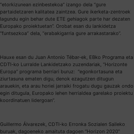
“etorkizunean ezinbestekoa” izango dela “gure
partaidetzaren kalitatea zaintzea. Gure ikerketa-zentroek
lagundu egin behar dute ETE gehiagok parte har dezaten
Europako proiektuetan”. Orobat esan du lankidetza
“funtsezkoa” dela, “erabakigarria gure arrakastarako”.
Hauxe esan du Juan Antonio Tébar-ek, EBko Programa eta
CDTI-ko Lurralde Lankidetzako zuzendariak, “Horizonte
Europa” programa berriari buruz: “egonkortasuna eta
ziurtasuna ematen digu, denok ezagutzen ditugun
arauekin, eta arau horiei jarraiki frogatu dugu gauzak ondo
egin ditugula, Europako lehen herrialdea garelako proiektu
koordinatuen lidergoan”.
Guillermo Álvarezek, CDTI-ko Erronka Sozialen Saileko
buruak, dagoeneko amaituta dagoen “Horizon 2020”