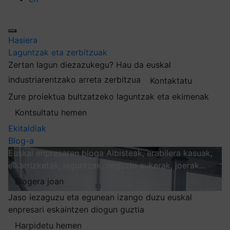
Hasiera
Laguntzak eta zerbitzuak
Zertan lagun diezazukegu?
Hau da euskal
industriarentzako arreta zerbitzua
Kontaktatu
Zure proiektua bultzatzeko laguntzak eta ekimenak
Kontsultatu hemen
Ekitaldiak
Blog-a
Euskal enpresaren bloga
Albisteak, erabilera kasuak,
elkarrizketak, laguntzak, negozio aukerak, joerak…
Blogera joan
Jaso iezaguzu eta egunean izango duzu euskal
enpresari eskaintzen diogun guztia
Harpidetu hemen