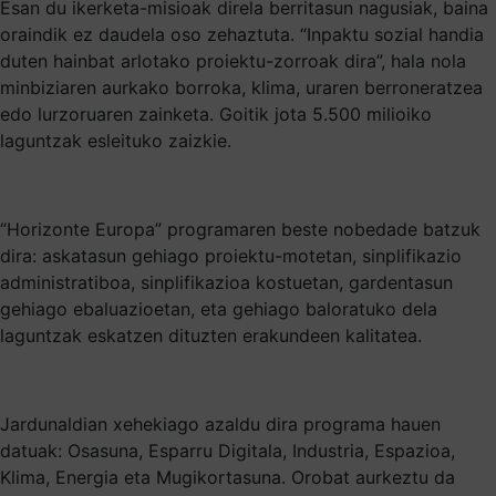
Esan du ikerketa-misioak direla berritasun nagusiak, baina
oraindik ez daudela oso zehaztuta. “Inpaktu sozial handia
duten hainbat arlotako proiektu-zorroak dira”, hala nola
minbiziaren aurkako borroka, klima, uraren berroneratzea
edo lurzoruaren zainketa. Goitik jota 5.500 milioiko
laguntzak esleituko zaizkie.
“Horizonte Europa” programaren beste nobedade batzuk
dira: askatasun gehiago proiektu-motetan, sinplifikazio
administratiboa, sinplifikazioa kostuetan, gardentasun
gehiago ebaluazioetan, eta gehiago baloratuko dela
laguntzak eskatzen dituzten erakundeen kalitatea.
Jardunaldian xehekiago azaldu dira programa hauen
datuak: Osasuna, Esparru Digitala, Industria, Espazioa,
Klima, Energia eta Mugikortasuna. Orobat aurkeztu da