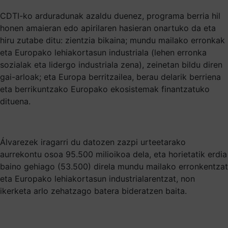
CDTI-ko arduradunak azaldu duenez, programa berria hil
honen amaieran edo apirilaren hasieran onartuko da eta
hiru zutabe ditu: zientzia bikaina; mundu mailako erronkak
eta Europako lehiakortasun industriala (lehen erronka
sozialak eta lidergo industriala zena), zeinetan bildu diren
gai-arloak; eta Europa berritzailea, berau delarik berriena
eta berrikuntzako Europako ekosistemak finantzatuko
dituena.
Álvarezek iragarri du datozen zazpi urteetarako
aurrekontu osoa 95.500 milioikoa dela, eta horietatik erdia
baino gehiago (53.500) direla mundu mailako erronkentzat
eta Europako lehiakortasun industrialarentzat, non
ikerketa arlo zehatzago batera bideratzen baita.