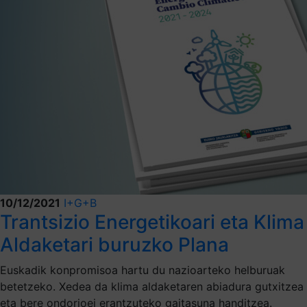
10/12/2021
I+G+B
Trantsizio Energetikoari eta Klima
Aldaketari buruzko Plana
Euskadik konpromisoa hartu du nazioarteko helburuak
betetzeko. Xedea da klima aldaketaren abiadura gutxitzea
eta bere ondorioei erantzuteko gaitasuna handitzea.