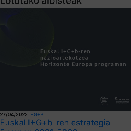
Lotutako albisteak
27/04/2022
I+G+B
Euskal I+G+b-ren estrategia