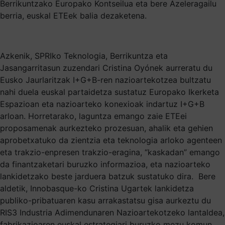
Berrikuntzako Europako Kontseilua eta bere Azeleragailu
berria, euskal ETEek balia dezaketena.
Azkenik, SPRIko Teknologia, Berrikuntza eta
Jasangarritasun zuzendari Cristina Oyónek aurreratu du
Eusko Jaurlaritzak I+G+B-ren nazioartekotzea bultzatu
nahi duela euskal partaidetza sustatuz Europako Ikerketa
Espazioan eta nazioarteko konexioak indartuz I+G+B
arloan. Horretarako, laguntza emango zaie ETEei
proposamenak aurkezteko prozesuan, ahalik eta gehien
aprobetxatuko da zientzia eta teknologia arloko agenteen
eta trakzio-enpresen trakzio-eragina, “kaskadan” emango
da finantzaketari buruzko informazioa, eta nazioarteko
lankidetzako beste jarduera batzuk sustatuko dira. Bere
aldetik, Innobasque-ko Cristina Ugartek lankidetza
publiko-pribatuaren kasu arrakastatsu gisa aurkeztu du
RIS3 Industria Adimendunaren Nazioartekotzeko lantaldea,
fabrikazioaren euskal estrategiari buruzko mezu komun