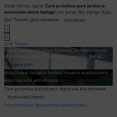
Zutaz mintzo
(
gara
)
Zure proiektua gure jarduera-
eremuekin lotuta badago
zuri buruz hitz egingo dugu
Spri Taldeko gure kanaletan
Kontaktatu
‹
›
SPRI Taldea
Euskal enpresaren bloga
Albisteak, erabilera kasuak,
elkarrizketak, laguntzak, negozio aukerak, joerak…
Blogera joan
Atlas
Euskal Industria Politika
Industria eraldaketatik
espezializazio adimentsura
Arakatu
Zure proiektua bultzatzeko laguntzak eta ekimenak
Kontsultatu hemen
Enpresentzako laguntza
Harremanetarako
Nire harpidetzak