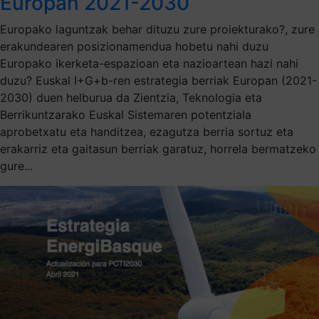
Europan 2021-2030
Europako laguntzak behar dituzu zure proiekturako?, zure
erakundearen posizionamendua hobetu nahi duzu
Europako ikerketa-espazioan eta nazioartean hazi nahi
duzu? Euskal I+G+b-ren estrategia berriak Europan (2021-
2030) duen helburua da Zientzia, Teknologia eta
Berrikuntzarako Euskal Sistemaren potentziala
aprobetxatu eta handitzea, ezagutza berria sortuz eta
erakarriz eta gaitasun berriak garatuz, horrela bermatzeko
gure...