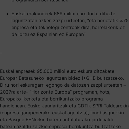
Euskal erakundeek 689 milioi euro lortu dituzte
laguntzatan azken zazpi urteetan, “eta horietatik %75
enpresa eta teknologi zentroak dira; horrelakorik ez
da lortu ez Espainian ez Europan”
-
Euskal enpresek 95.000 milioi euro eskura ditzakete
Europar Batasuneko laguntzen bidez I+G+B bultzatzeko.
Diru hori eskuragarri egongo da datozen zazpi urteetan –
2027ra arte– “Horizonte Europa” programan, hots,
Europako ikerketa eta berrikuntzako programa
handienean. Eusko Jaurlaritzak eta CDTIk SPRI Taldearekin
(enpresa garapenerako euskal agentzia), Innobasque-kin
eta Basque EENrekin batera antolatutako jardunaldi
batean azaldu zaizkie enpresei berrikuntza bultzatzeko