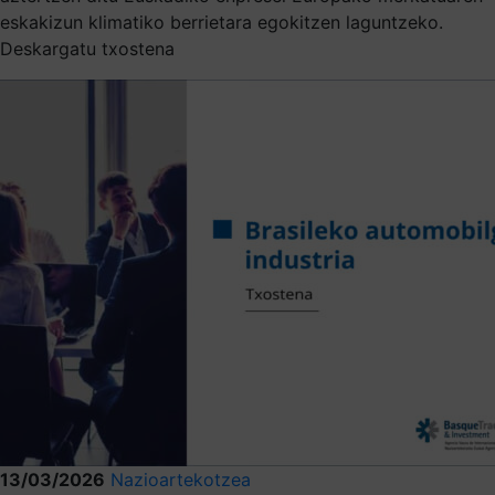
eskakizun klimatiko berrietara egokitzen laguntzeko.
Deskargatu txostena
13/03/2026
Nazioartekotzea