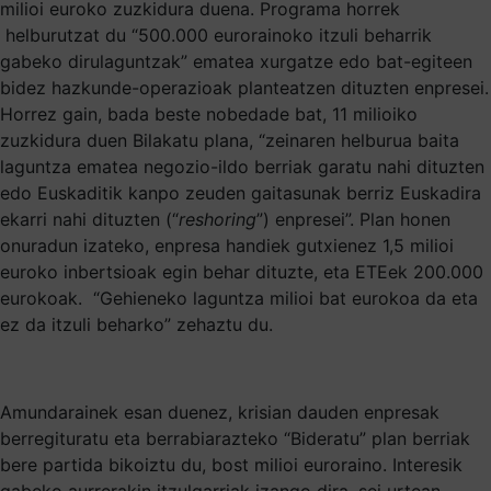
milioi euroko zuzkidura duena. Programa horrek
helburutzat du “500.000 eurorainoko itzuli beharrik
gabeko dirulaguntzak” ematea xurgatze edo bat-egiteen
bidez hazkunde-operazioak planteatzen dituzten enpresei.
Horrez gain, bada beste nobedade bat, 11 milioiko
zuzkidura duen Bilakatu plana, “zeinaren helburua baita
laguntza ematea negozio-ildo berriak garatu nahi dituzten
edo Euskaditik kanpo zeuden gaitasunak berriz Euskadira
ekarri nahi dituzten (“
reshoring
”) enpresei”. Plan honen
onuradun izateko, enpresa handiek gutxienez 1,5 milioi
euroko inbertsioak egin behar dituzte, eta ETEek 200.000
eurokoak. “Gehieneko laguntza milioi bat eurokoa da eta
ez da itzuli beharko” zehaztu du.
Amundarainek esan duenez, krisian dauden enpresak
berregituratu eta berrabiarazteko “Bideratu” plan berriak
bere partida bikoiztu du, bost milioi euroraino. Interesik
gabeko aurrerakin itzulgarriak izango dira, sei urtean