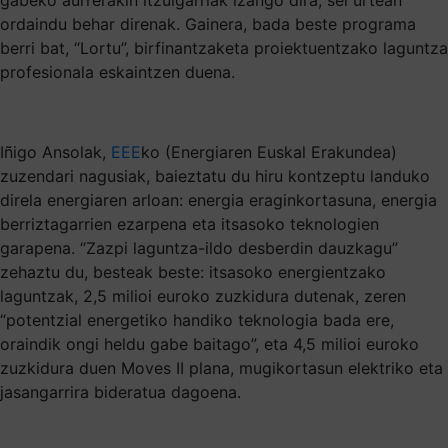
ordaindu behar direnak. Gainera, bada beste programa
berri bat, “Lortu”, birfinantzaketa proiektuentzako laguntza
profesionala eskaintzen duena.
Iñigo Ansolak,
EEE
ko (Energiaren Euskal Erakundea)
zuzendari nagusiak, baieztatu du hiru kontzeptu landuko
direla energiaren arloan: energia eraginkortasuna, energia
berriztagarrien ezarpena eta itsasoko teknologien
garapena. “Zazpi laguntza-ildo desberdin dauzkagu”
zehaztu du, besteak beste: itsasoko energientzako
laguntzak, 2,5 milioi euroko zuzkidura dutenak, zeren
“potentzial energetiko handiko teknologia bada ere,
oraindik ongi heldu gabe baitago”, eta 4,5 milioi euroko
zuzkidura duen Moves II plana, mugikortasun elektriko eta
jasangarrira bideratua dagoena.