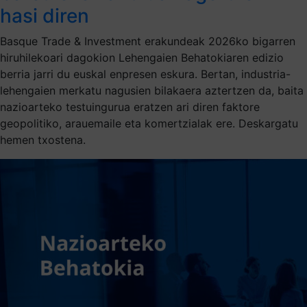
hasi diren
Basque Trade & Investment erakundeak 2026ko bigarren
hiruhilekoari dagokion Lehengaien Behatokiaren edizio
berria jarri du euskal enpresen eskura. Bertan, industria-
lehengaien merkatu nagusien bilakaera aztertzen da, baita
nazioarteko testuingurua eratzen ari diren faktore
geopolitiko, arauemaile eta komertzialak ere. Deskargatu
hemen txostena.