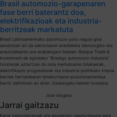
Brasil automozio-garapenaren
fase berri baterantz doa,
elektrifikazioak eta industria-
berritzeak markatuta
Brasil Latinoamerikako automozio-polo nagusi gisa
sendotzen ari da sektorearen eraldaketa teknologiko eta
arautzailearen une erabakigarri batean. Basque Trade &
Investment-ek egindako “Brasilgo automozio-industria”
txostenak aztertzen du nola merkatuaren bilakaerak,
elektrifikazio progresiboak eta industria-politikako tresna
berriek herrialdearen lehiakortasun-posizionamendua
berriz definitzen ari diren. Deskargatu hemen txostena.
Joan blogera
Jarrai gaitzazu
Kanal espezializatuak eta eguneroko gaurkotasuna gure