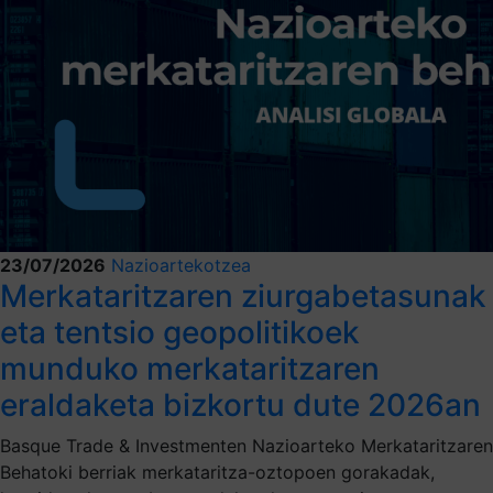
23/07/2026
Nazioartekotzea
Merkataritzaren ziurgabetasunak
eta tentsio geopolitikoek
munduko merkataritzaren
eraldaketa bizkortu dute 2026an
Basque Trade & Investmenten Nazioarteko Merkataritzaren
Behatoki berriak merkataritza-oztopoen gorakadak,