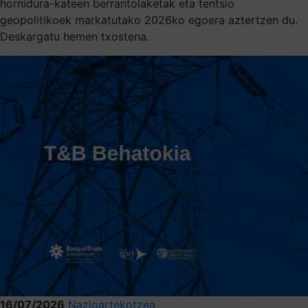
hornidura-kateen berrantolaketak eta tentsio
geopolitikoek markatutako 2026ko egoera aztertzen du.
Deskargatu hemen txostena.
16/07/2026
Nazioartekotzea