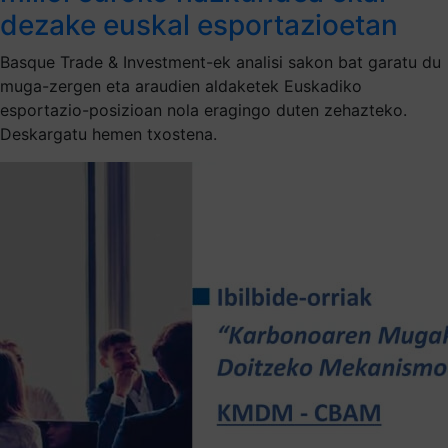
dezake euskal esportazioetan
Basque Trade & Investment-ek analisi sakon bat garatu du
muga-zergen eta araudien aldaketek Euskadiko
esportazio-posizioan nola eragingo duten zehazteko.
Deskargatu hemen txostena.