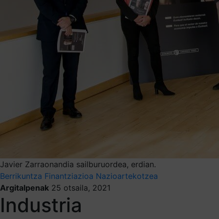
Javier Zarraonandia sailburuordea, erdian.
Berrikuntza
Finantziazioa
Nazioartekotzea
Argitalpenak
25 otsaila, 2021
Industria