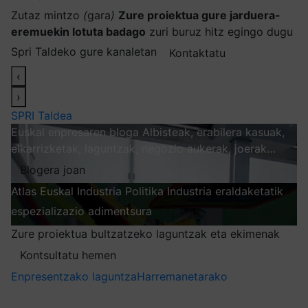
Zutaz mintzo
(
gara
)
Zure proiektua gure jarduera-
eremuekin lotuta badago
zuri buruz hitz egingo dugu
Spri Taldeko gure kanaletan
Kontaktatu
‹
›
SPRI Taldea
Euskal enpresaren bloga
Albisteak, erabilera kasuak,
elkarrizketak, laguntzak, negozio aukerak, joerak…
Blogera joan
Atlas
Euskal Industria Politika
Industria eraldaketatik
espezializazio adimentsura
Arakatu
Zure proiektua bultzatzeko laguntzak eta ekimenak
Kontsultatu hemen
Enpresentzako laguntza
Harremanetarako
Nire harpidetzak