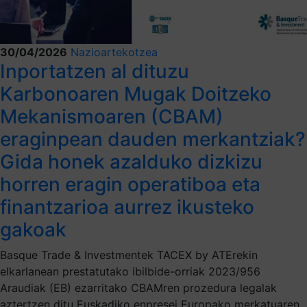
30/04/2026
Nazioartekotzea
Inportatzen al dituzu
Karbonoaren Mugak Doitzeko
Mekanismoaren (CBAM)
eraginpean dauden merkantziak?
Gida honek azalduko dizkizu
horren eragin operatiboa eta
finantzarioa aurrez ikusteko
gakoak
Basque Trade & Investmentek TACEX by ATErekin
elkarlanean prestatutako ibilbide-orriak 2023/956
Araudiak (EB) ezarritako CBAMren prozedura legalak
aztertzen ditu Euskadiko enpresei Europako merkatuaren