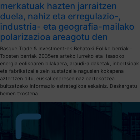
merkatuak hazten jarraitzen
duela, nahiz eta erregulazio-,
industria- eta geografia-mailako
polarizazioa areagotu den
Basque Trade & Investment-ek Behatoki Eoliko berriak ·
Txosten berriak 2035era arteko lurreko eta itsasoko
energia eolikoaren bilakaera, araudi-aldaketak, inbertsioak
eta fabrikatzaile zein sustatzaile nagusien kokapena
aztertzen ditu, euskal enpresen nazioartekotzea
bultzatzeko informazio estrategikoa eskainiz. Deskargatu
hemen txostena.