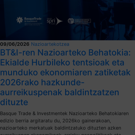
09/06/2026
Nazioartekotzea
BT&I-ren Nazioarteko Behatokia:
Ekialde Hurbileko tentsioak eta
munduko ekonomiaren zatiketak
2026rako hazkunde-
aurreikuspenak baldintzatzen
dituzte
Basque Trade & Investmentek Nazioarteko Behatokiaren
edizio berria argitaratu du, 2026ko gainerakoan,
nazioarteko merkatuak baldintzatuko dituzten azken
aurreikuspen ekonomikoak, arrisku geopolitikoak eta