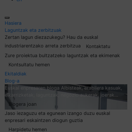
Hasiera
Laguntzak eta zerbitzuak
Zertan lagun diezazukegu?
Hau da euskal
industriarentzako arreta zerbitzua
Kontaktatu
Zure proiektua bultzatzeko laguntzak eta ekimenak
Kontsultatu hemen
Ekitaldiak
Blog-a
Euskal enpresaren bloga
Albisteak, erabilera kasuak,
elkarrizketak, laguntzak, negozio aukerak, joerak…
Blogera joan
Jaso iezaguzu eta egunean izango duzu euskal
enpresari eskaintzen diogun guztia
Harpidetu hemen