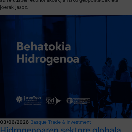
joerak jasoz.
03/06/2026
Basque Trade & Investment
Hidrogenoaren sektore globala