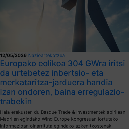
12/05/2026
Nazioartekotzea
Europako eolikoa 304 GWra iritsi
da urtebetez inbertsio- eta
merkataritza-jarduera handia
izan ondoren, baina erregulazio-
trabekin
Hala erakusten du Basque Trade & Investmentek apirilean
Madrilen egindako Wind Europe kongresuan lortutako
informazioan oinarrituta egindako azken txostenak