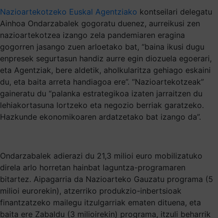
Nazioartekotzeko Euskal Agentziako
kontseilari delegatu
Ainhoa Ondarzabalek gogoratu duenez, aurreikusi zen
nazioartekotzea izango zela pandemiaren eragina
gogorren jasango zuen arloetako bat, “baina ikusi dugu
enpresek segurtasun handiz aurre egin diozuela egoerari,
eta Agentziak, bere aldetik, aholkularitza gehiago eskaini
du, eta baita arreta handiagoa ere”. “Nazioartekotzeak”
gaineratu du “palanka estrategikoa izaten jarraitzen du
lehiakortasuna lortzeko eta negozio berriak garatzeko.
Hazkunde ekonomikoaren ardatzetako bat izango da”.
Ondarzabalek adierazi du 21,3 milioi euro mobilizatuko
direla arlo horretan hainbat laguntza-programaren
bitartez. Aipagarria da Nazioarteko Gauzatu programa (5
milioi eurorekin), atzerriko produkzio-inbertsioak
finantzatzeko mailegu itzulgarriak ematen dituena, eta
baita ere Zabaldu (3 milioirekin) programa, itzuli beharrik