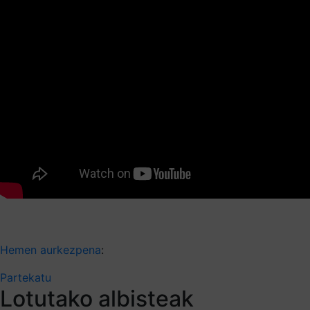
Hemen aurkezpena
:
Partekatu
Lotutako albisteak