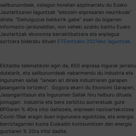
sailburuordeak, ostegun honetan azpimarratu du Eusko
Jaurlaritzaren laguntzak “edozein enpresaren neurrikoak”
direla. “Deituiguzue beldurrik gabe” esan du bigarren
informazio-jardunaldian, non xeheki azaldu baititu Eusko
Jaurlaritzak ekonomia berraktibatzera eta enplegua
sortzera bideratu dituen
ETEentzako 2021eko laguntzak
.
Ekitaldia telematikoki egin da, 650 enpresa inguruk jarraitu
dutelarik, eta sailburuordeak nabarmendu du industria eta
ingurumen sailak “lanean ari direla industriaren garapen
jasangarria lortzeko”. Gogora ekarri du Ekonomi Garapen,
Jasangarritasun eta Ingurumen Sailak hiru helburu dituela
jomugan: industria eta bere zerbitzu aurreratuak gure
BPGaren % 40ra iritsi daitezela, enpresen nazioartekotzea
Covid-19ak eragin duen ingurunera egokitzea, eta energia
berriztagarrien kuota Euskadin kontsumitzen den energia
guztiaren % 20ra iritsi dadila.