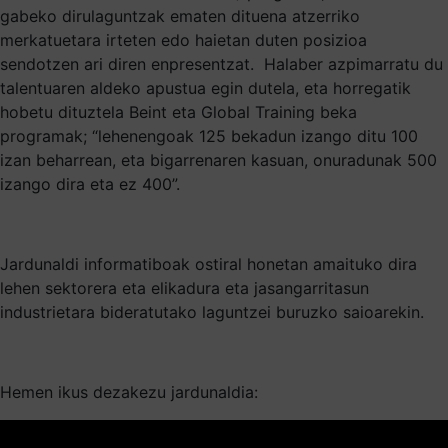
gabeko dirulaguntzak ematen dituena atzerriko
merkatuetara irteten edo haietan duten posizioa
sendotzen ari diren enpresentzat. Halaber azpimarratu du
talentuaren aldeko apustua egin dutela, eta horregatik
hobetu dituztela Beint eta Global Training beka
programak; “lehenengoak 125 bekadun izango ditu 100
izan beharrean, eta bigarrenaren kasuan, onuradunak 500
izango dira eta ez 400”.
Jardunaldi informatiboak ostiral honetan amaituko dira
lehen sektorera eta elikadura eta jasangarritasun
industrietara bideratutako laguntzei buruzko saioarekin.
Hemen ikus dezakezu jardunaldia: