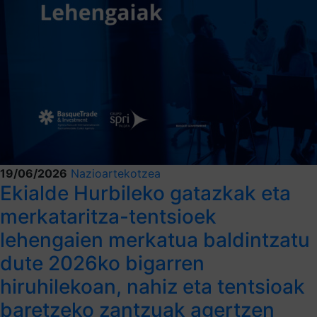
19/06/2026
Nazioartekotzea
Ekialde Hurbileko gatazkak eta
merkataritza-tentsioek
lehengaien merkatua baldintzatu
dute 2026ko bigarren
hiruhilekoan, nahiz eta tentsioak
baretzeko zantzuak agertzen