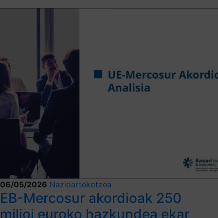
06/05/2026
Nazioartekotzea
EB-Mercosur akordioak 250
milioi euroko hazkundea ekar