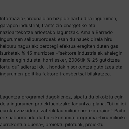
Informazio-jardunaldian hizpide hartu dira ingurumen,
garapen industrial, trantsizio energetiko eta
nazioartekotze arloetako laguntzak. Amaia Barredo
Ingurumen sailburuordeak esan du hauek direla hiru
helburu nagusiak: berotegi efektua eragiten duten gas
isurketak % 45 murriztea –“sektore industrialak ahalegin
handia egin du eta, horri esker, 2006tik % 25 gutxitzea
lortu du” adierazi du-, hondakin sorkuntza gutxitzea eta
ingurumen-politika faktore transbertsal bilakatzea.
Laguntza programei dagokienez, aipatu du bikoiztu egin
dela ingurumen proiektuentzako laguntza-plana, “bi milioi
euroko zuzkidura izatetik lau milioi euro izateraino”. Baita
ere nabarmendu du bio-ekonomia programa -hiru milioiko
aurrekontua duena-, proiektu pilotuak, proiektu