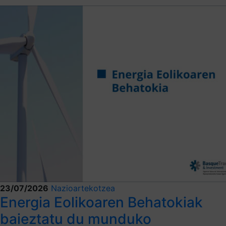
23/07/2026
Nazioartekotzea
Energia Eolikoaren Behatokiak
baieztatu du munduko