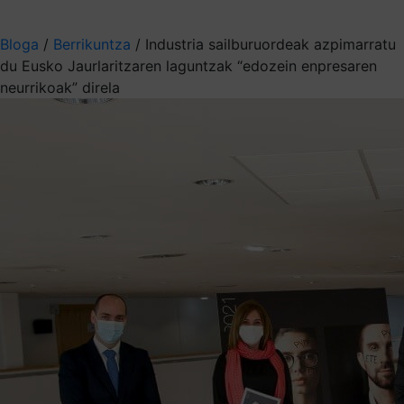
Aukeratu jaso nahi duzun informazioa
Bloga
/
Berrikuntza
/
Industria sailburuordeak azpimarratu
du Eusko Jaurlaritzaren laguntzak “edozein enpresaren
neurrikoak” direla