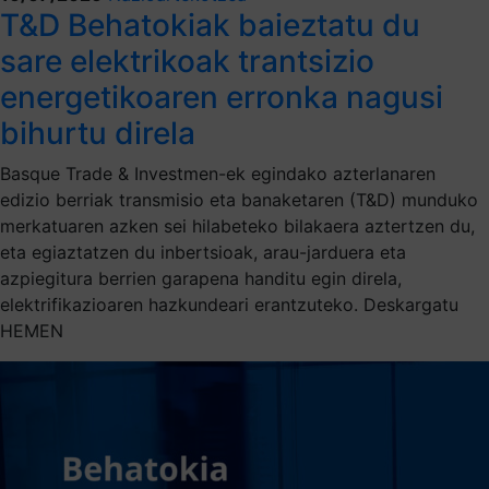
T&D Behatokiak baieztatu du
sare elektrikoak trantsizio
energetikoaren erronka nagusi
bihurtu direla
Basque Trade & Investmen-ek egindako azterlanaren
edizio berriak transmisio eta banaketaren (T&D) munduko
merkatuaren azken sei hilabeteko bilakaera aztertzen du,
eta egiaztatzen du inbertsioak, arau-jarduera eta
azpiegitura berrien garapena handitu egin direla,
elektrifikazioaren hazkundeari erantzuteko. Deskargatu
HEMEN