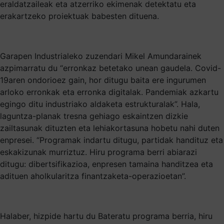
eraldatzaileak eta atzerriko ekimenak detektatu eta
erakartzeko proiektuak babesten dituena.
Garapen Industrialeko zuzendari Mikel Amundarainek
azpimarratu du “erronkaz betetako unean gaudela. Covid-
19aren ondorioez gain, hor ditugu baita ere ingurumen
arloko erronkak eta erronka digitalak. Pandemiak azkartu
egingo ditu industriako aldaketa estrukturalak”. Hala,
laguntza-planak tresna gehiago eskaintzen dizkie
zailtasunak dituzten eta lehiakortasuna hobetu nahi duten
enpresei. “Programak indartu ditugu, partidak handituz eta
eskakizunak murriztuz. Hiru programa berri abiarazi
ditugu: dibertsifikazioa, enpresen tamaina handitzea eta
adituen aholkularitza finantzaketa-operazioetan”.
Halaber, hizpide hartu du Bateratu programa berria, hiru