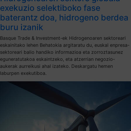
exekuzio selektiboko fase
baterantz doa, hidrogeno berdea
buru izanik
Basque Trade & Investment-ek Hidrogenoaren sektoreari
eskainitako lehen Behatokia argitaratu du, euskal enpresa-
sektoreari balio handiko informazioa eta zorroztasunez
eguneratutakoa eskaintzeko, eta atzerrian negozio-
aukerak aurreikusi ahal izateko. Deskargatu hemen
laburpen exekutiboa.