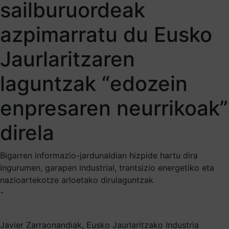
sailburuordeak
azpimarratu du Eusko
Jaurlaritzaren
laguntzak “edozein
enpresaren neurrikoak”
direla
Bigarren informazio-jardunaldian hizpide hartu dira
ingurumen, garapen industrial, trantsizio energetiko eta
nazioartekotze arloetako dirulaguntzak
-
Javier Zarraonandiak, Eusko Jaurlaritzako Industria