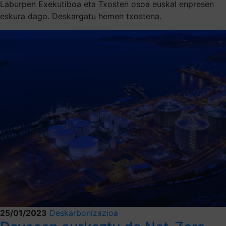
Laburpen Exekutiboa eta Txosten osoa euskal enpresen
eskura dago. Deskargatu hemen txostena.
25/01/2023
Deskarbonizazioa