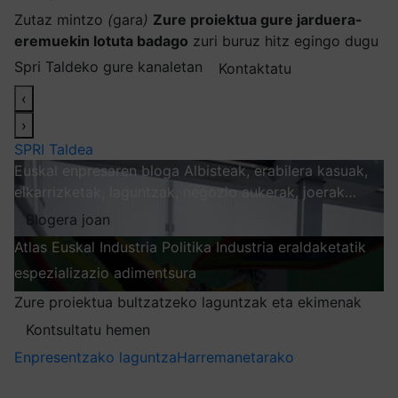
Zutaz mintzo
(
gara
)
Zure proiektua gure jarduera-
eremuekin lotuta badago
zuri buruz hitz egingo dugu
Spri Taldeko gure kanaletan
Kontaktatu
‹
›
SPRI Taldea
Euskal enpresaren bloga
Albisteak, erabilera kasuak,
elkarrizketak, laguntzak, negozio aukerak, joerak…
Blogera joan
Atlas
Euskal Industria Politika
Industria eraldaketatik
espezializazio adimentsura
Arakatu
Zure proiektua bultzatzeko laguntzak eta ekimenak
Kontsultatu hemen
Enpresentzako laguntza
Harremanetarako
Nire harpidetzak