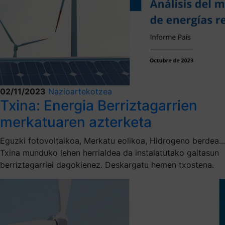
02/11/2023
Nazioartekotzea
Txina: Energia Berriztagarrien
merkatuaren azterketa
Eguzki fotovoltaikoa, Merkatu eolikoa, Hidrogeno berdea...
Txina munduko lehen herrialdea da instalatutako gaitasun
berriztagarriei dagokienez. Deskargatu hemen txostena.