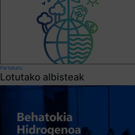
Partekatu
Lotutako albisteak