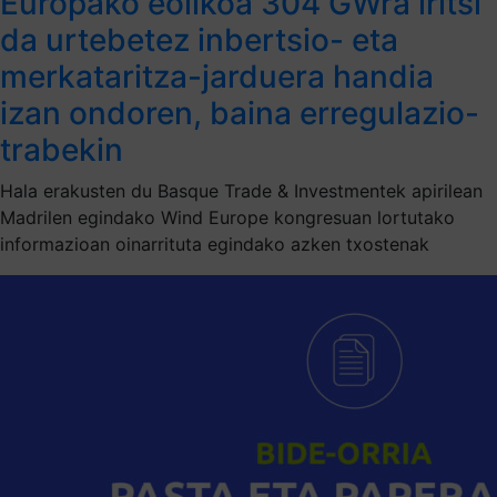
Europako eolikoa 304 GWra iritsi
da urtebetez inbertsio- eta
merkataritza-jarduera handia
izan ondoren, baina erregulazio-
trabekin
Hala erakusten du Basque Trade & Investmentek apirilean
Madrilen egindako Wind Europe kongresuan lortutako
informazioan oinarrituta egindako azken txostenak