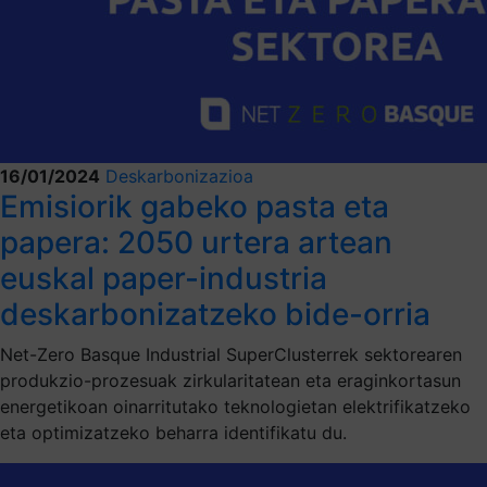
16/01/2024
Deskarbonizazioa
Emisiorik gabeko pasta eta
papera: 2050 urtera artean
euskal paper-industria
deskarbonizatzeko bide-orria
Net-Zero Basque Industrial SuperClusterrek sektorearen
produkzio-prozesuak zirkularitatean eta eraginkortasun
energetikoan oinarritutako teknologietan elektrifikatzeko
eta optimizatzeko beharra identifikatu du.