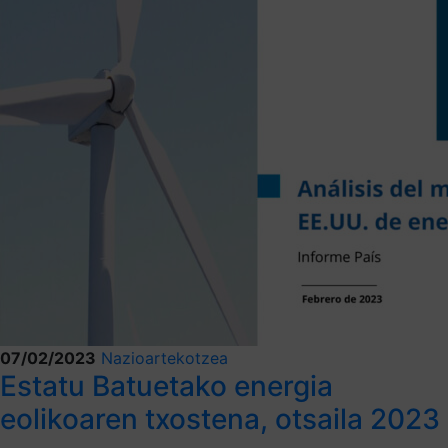
07/02/2023
Nazioartekotzea
Estatu Batuetako energia
eolikoaren txostena, otsaila 2023