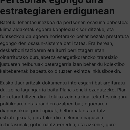
estrategiaren erdigunean
Batetik, lehentasunezkoa da pertsonen osasuna babestea:
klima aldaketak egoera konplexuak sor ditzake, eta
funtsezkoa da egoera horietarako behar bezala prestatuta
egongo den osasun-sistema bat izatea. Era berean,
deskarbonizazioaren eta iturri berriztagarrietan
oinarritutako burujabetza energetikoranzko trantsizio
justuaren helburuak bateragarria izan behar du kolektibo
kalteberenak babestuko dituzten ekintza inklusiboekin.
Eusko Jaurlaritzak dokumentu interesgarri bat argitaratu
du, zeina lagungarria baita Plana xeheki ezagutzeko. Plan
horretara biltzen dira: tokiko zein nazioarteko testuinguru
politikoaren eta araudien azalpen bat; egoeraren
diagnostikoa; printzipioak, helburuak eta ardatz
estrategikoak; garatuko diren ekimen nagusien
xehetasunak; gobernantza-eredua; eta azkenik, gure