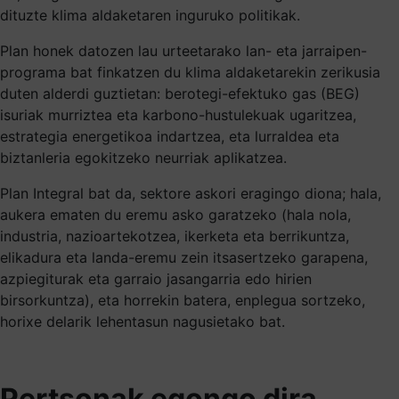
dituzte klima aldaketaren inguruko politikak.
Plan honek datozen lau urteetarako lan- eta jarraipen-
programa bat finkatzen du klima aldaketarekin zerikusia
duten alderdi guztietan: berotegi-efektuko gas (BEG)
isuriak murriztea eta karbono-hustulekuak ugaritzea,
estrategia energetikoa indartzea, eta lurraldea eta
biztanleria egokitzeko neurriak aplikatzea.
Plan Integral bat da, sektore askori eragingo diona; hala,
aukera ematen du eremu asko garatzeko (hala nola,
industria, nazioartekotzea, ikerketa eta berrikuntza,
elikadura eta landa-eremu zein itsasertzeko garapena,
azpiegiturak eta garraio jasangarria edo hirien
birsorkuntza), eta horrekin batera, enplegua sortzeko,
horixe delarik lehentasun nagusietako bat.
Pertsonak egongo dira