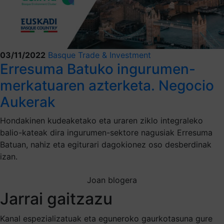
03/11/2022
Basque Trade & Investment
Erresuma Batuko ingurumen-
merkatuaren azterketa. Negocio
Aukerak
Hondakinen kudeaketako eta uraren ziklo integraleko
balio-kateak dira ingurumen-sektore nagusiak Erresuma
Batuan, nahiz eta egiturari dagokionez oso desberdinak
izan.
Joan blogera
Jarrai gaitzazu
Kanal espezializatuak eta eguneroko gaurkotasuna gure