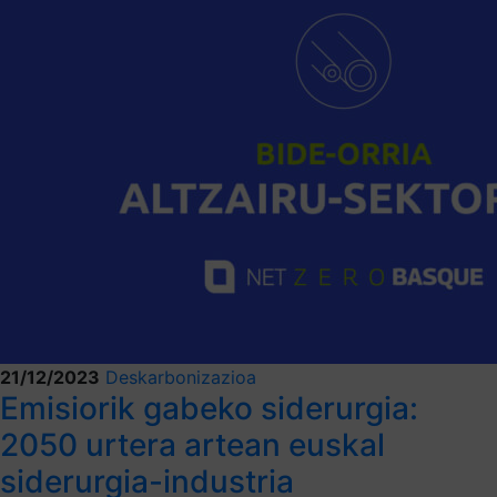
21/12/2023
Deskarbonizazioa
Emisiorik gabeko siderurgia:
2050 urtera artean euskal
siderurgia-industria