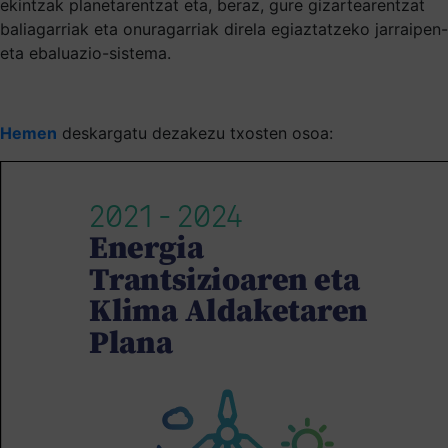
ekintzak planetarentzat eta, beraz, gure gizartearentzat
baliagarriak eta onuragarriak direla egiaztatzeko jarraipen-
eta ebaluazio-sistema.
Hemen
deskargatu dezakezu txosten osoa: