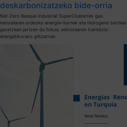
deskarbonizatzeko bide-orria
Net-Zero Basque Industrial SuperClusterrek gas
naturalaren ordezko energia-iturriak eta hidrogeno berdea
garatzean jartzen du fokua; sektorearen trantsizio
energetikorako giltzarriak.