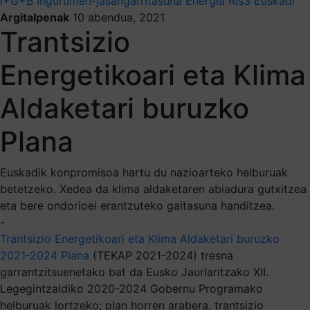
I+G+B
Ingurumen-jasangarritasuna
Energia
Ris3 Euskadi
Argitalpenak
10 abendua, 2021
Trantsizio
Energetikoari eta Klima
Aldaketari buruzko
Plana
Euskadik konpromisoa hartu du nazioarteko helburuak
betetzeko. Xedea da klima aldaketaren abiadura gutxitzea
eta bere ondorioei erantzuteko gaitasuna handitzea.
-
Trantsizio Energetikoari eta Klima Aldaketari buruzko
2021-2024 Plana
(TEKAP 2021-2024) tresna
garrantzitsuenetako bat da Eusko Jaurlaritzako XII.
Legegintzaldiko 2020-2024 Gobernu Programako
helburuak lortzeko; plan horren arabera, trantsizio