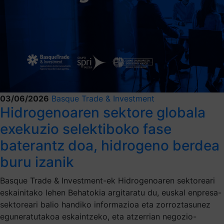
03/06/2026
Basque Trade & Investment
Hidrogenoaren sektore globala
exekuzio selektiboko fase
baterantz doa, hidrogeno berdea
buru izanik
Basque Trade & Investment-ek Hidrogenoaren sektoreari
eskainitako lehen Behatokia argitaratu du, euskal enpresa-
sektoreari balio handiko informazioa eta zorroztasunez
eguneratutakoa eskaintzeko, eta atzerrian negozio-