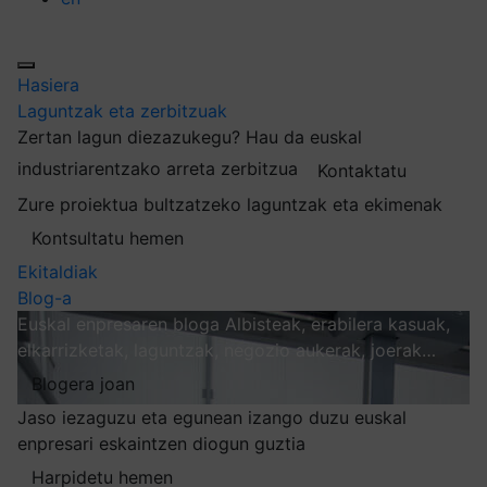
Hasiera
Laguntzak eta zerbitzuak
Zertan lagun diezazukegu?
Hau da euskal
industriarentzako arreta zerbitzua
Kontaktatu
Zure proiektua bultzatzeko laguntzak eta ekimenak
Kontsultatu hemen
Ekitaldiak
Blog-a
Euskal enpresaren bloga
Albisteak, erabilera kasuak,
elkarrizketak, laguntzak, negozio aukerak, joerak…
Blogera joan
Jaso iezaguzu eta egunean izango duzu euskal
enpresari eskaintzen diogun guztia
Harpidetu hemen