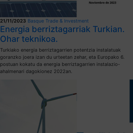
21/11/2023
Basque Trade & Investment
Energia berriztagarriak Turkian.
Ohar teknikoa.
Turkiako energia berriztagarrien potentzia instalatuak
goranzko joera izan du urteetan zehar, eta Europako 6.
postuan kokatu da energia berriztagarrien instalazio-
ahalmenari dagokionez 2022an.