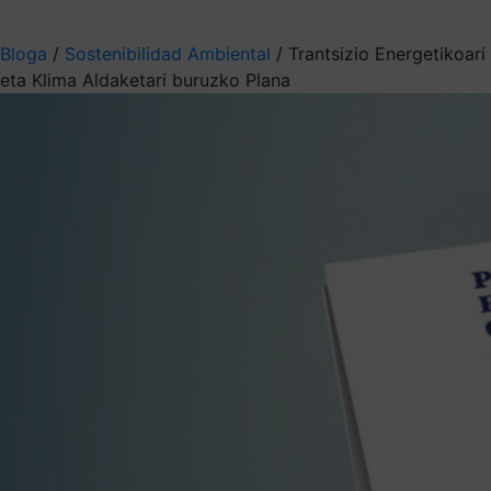
Aukeratu jaso nahi duzun informazioa
Bloga
/
Sostenibilidad Ambiental
/
Trantsizio Energetikoari
eta Klima Aldaketari buruzko Plana