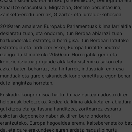
Osasun sistemak eta arrisku pandemikoak, Demografia eta
zahartze osasuntsua, Migrazioa, Genero berdintasuna,
Zainketa-eredu berriak, Gizarte- eta lurralde-kohesioa.
2019aren amaieran Europako Parlamentuak klima larrialdia
deklaratu zuen, eta ondoren, Itun Berdea abiarazi zuen
hazkunderako estrategia berri gisa. Itun Berdeari lotutako
estrategia eta jarduerei esker, Europa lurralde neutroa
izango da klimatikoki 2050ean. Horregatik, gero eta
kontzientziatuago gaude aldaketa sistemiko sakon eta
azkar baten beharraz, eta hiritarrek, industriak, enpresa
munduak eta gure erakundeek konprometituta egon behar
dute langintza horretan.
Euskadik konpromisoa hartu du nazioartean adostu diren
helburuak betetzeko. Xedea da klima aldaketaren abiadura
gutxitzea eta gaitasuna handitzea, zoritxarrez esparru
askotan dagoeneko nabariak diren bere ondorioei
erantzuteko. Europa hegoaldea eremu kalteberenetako bat
da, eta gure erakundeek euren ardatz nagusi bihurtu