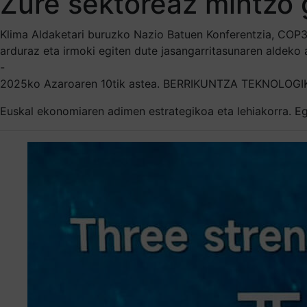
Zure sektoreaz mintzo 
Klima Aldaketari buruzko Nazio Batuen Konferentzia, COP30,
arduraz eta irmoki egiten dute jasangarritasunaren aldeko 
-
2025ko Azaroaren 10tik astea. BERRIKUNTZA TEKNOLO
Euskal ekonomiaren adimen estrategikoa eta lehiakorra. Egu