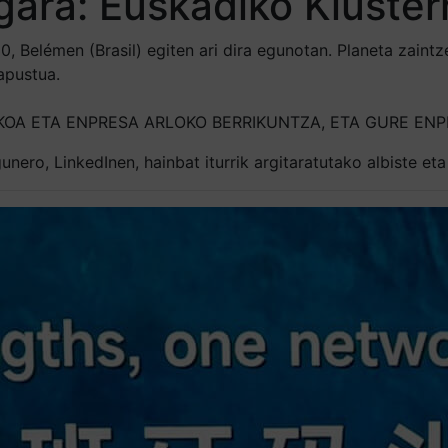
gara: Euskadiko Kluster
 Belémen (Brasil) egiten ari dira egunotan. Planeta zaintz
apustua.
GIKOA ETA ENPRESA ARLOKO BERRIKUNTZA, ETA GURE EN
nero, LinkedInen, hainbat iturrik argitaratutako albiste et