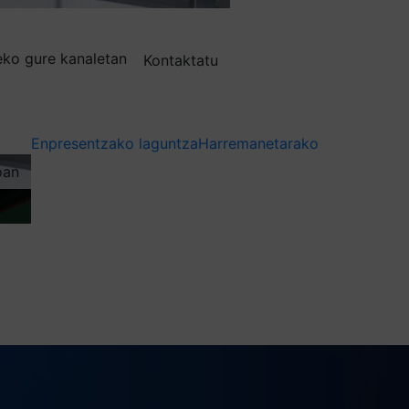
deko gure kanaletan
Kontaktatu
Enpresentzako laguntza
Harremanetarako
oan