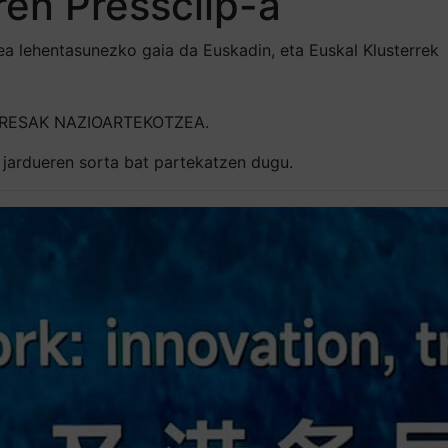
ren Pressclip-a
ea lehentasunezko gaia da Euskadin, eta Euskal Klusterrek
PRESAK NAZIOARTEKOTZEA.
a jardueren sorta bat partekatzen dugu.