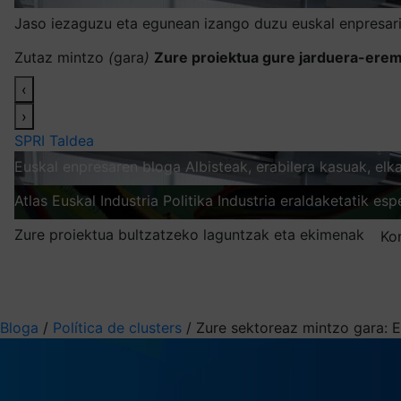
Jaso iezaguzu eta egunean izango duzu euskal enpresari
Zutaz mintzo
(
gara
)
Zure proiektua gure jarduera-erem
‹
›
SPRI Taldea
Euskal enpresaren bloga
Albisteak, erabilera kasuak, el
Atlas
Euskal Industria Politika
Industria eraldaketatik esp
Zure proiektua bultzatzeko laguntzak eta ekimenak
Ko
Nire harpidetzak
Aukeratu jaso nahi duzun informazioa
Bloga
/
Política de clusters
/
Zure sektoreaz mintzo gara: E