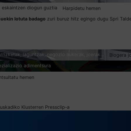
 eskaintzen diogun guztia
Harpidetu hemen
uekin lotuta badago
zuri buruz hitz egingo dugu Spri Tal
karrizketak, laguntzak, negozio aukerak, joerak…
Blogera j
ezializazio adimentsura
Arakatu
ntsultatu hemen
uskadiko Klusterren Pressclip-a