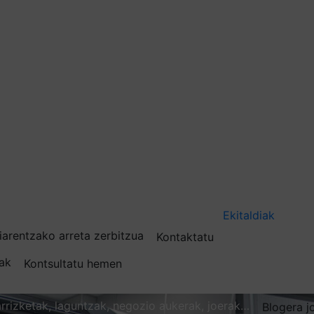
Ekitaldiak
iarentzako arreta zerbitzua
Kontaktatu
nak
Kontsultatu hemen
karrizketak, laguntzak, negozio aukerak, joerak…
Blogera j