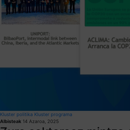
Kluster politika
Kluster programa
Albisteak
14 Azaroa, 2025