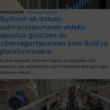
04/05/2026
Zibersegurtasuna
Bullhost-ek datuen
subiranotasunaren aldeko
apustua gidatzen du
zibersegurtasunean bere BullEye
plataformarekin
Euskal enpresak Madrilen frogatu du Europako SOC
subirano oso automatizatu bat errealitatea dela gaur egun
enpresen eskura