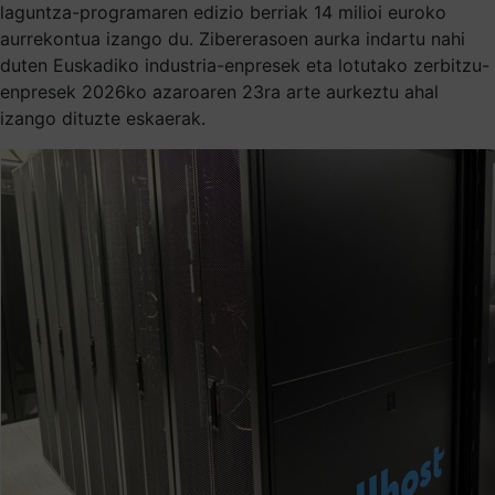
laguntza-programaren edizio berriak 14 milioi euroko
aurrekontua izango du. Zibererasoen aurka indartu nahi
duten Euskadiko industria-enpresek eta lotutako zerbitzu-
enpresek 2026ko azaroaren 23ra arte aurkeztu ahal
izango dituzte eskaerak.