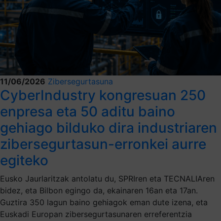
11/06/2026
Zibersegurtasuna
CyberIndustry kongresuan 250
enpresa eta 50 aditu baino
gehiago bilduko dira industriaren
zibersegurtasun-erronkei aurre
egiteko
Eusko Jaurlaritzak antolatu du, SPRIren eta TECNALIAren
bidez, eta Bilbon egingo da, ekainaren 16an eta 17an.
Guztira 350 lagun baino gehiagok eman dute izena, eta
Euskadi Europan zibersegurtasunaren erreferentzia