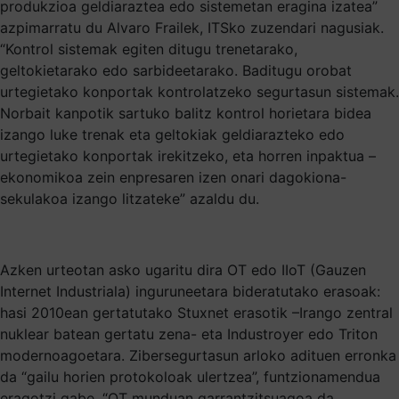
produkzioa geldiaraztea edo sistemetan eragina izatea”
azpimarratu du Alvaro Frailek, ITSko zuzendari nagusiak.
“Kontrol sistemak egiten ditugu trenetarako,
geltokietarako edo sarbideetarako. Baditugu orobat
urtegietako konportak kontrolatzeko segurtasun sistemak.
Norbait kanpotik sartuko balitz kontrol horietara bidea
izango luke trenak eta geltokiak geldiarazteko edo
urtegietako konportak irekitzeko, eta horren inpaktua –
ekonomikoa zein enpresaren izen onari dagokiona-
sekulakoa izango litzateke” azaldu du.
Azken urteotan asko ugaritu dira OT edo IIoT (Gauzen
Internet Industriala) inguruneetara bideratutako erasoak:
hasi 2010ean gertatutako Stuxnet erasotik –Irango zentral
nuklear batean gertatu zena- eta Industroyer edo Triton
modernoagoetara. Zibersegurtasun arloko adituen erronka
da “gailu horien protokoloak ulertzea”, funtzionamendua
eragotzi gabe. “OT munduan garrantzitsuagoa da