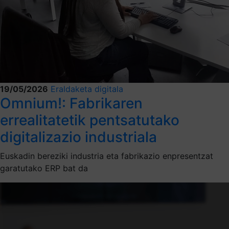
19/05/2026
Eraldaketa digitala
Omnium!: Fabrikaren
errealitatetik pentsatutako
digitalizazio industriala
Euskadin bereziki industria eta fabrikazio enpresentzat
garatutako ERP bat da