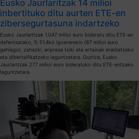
Eusko Jaurlaritzak 14 milioi
inbertituko ditu aurten ETE-en
zibersegurtasuna indartzeko
Eusko Jaurlaritzak 1.047 milioi euro bideratu ditu ETE-en
defentsarako, % 51,4ko igoerarekin (87 milioi euro
gehiago), zehazki, enpresa txiki eta ertainak eraldatzeko
eta dibertsifikatzeko laguntzetara. Guztira, Eusko
Jaurlaritzak 277 milioi euro bideratuko ditu ETE-entzako
laguntzetara