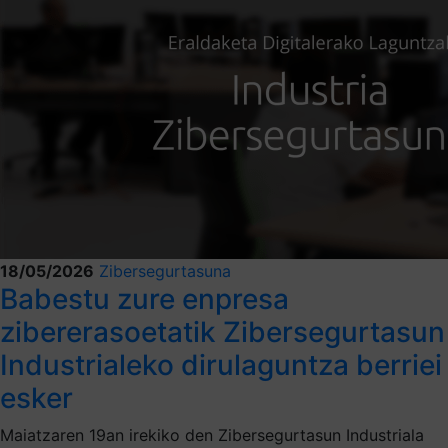
18/05/2026
Zibersegurtasuna
Babestu zure enpresa
zibererasoetatik Zibersegurtasun
Industrialeko dirulaguntza berriei
esker
Maiatzaren 19an irekiko den Zibersegurtasun Industriala