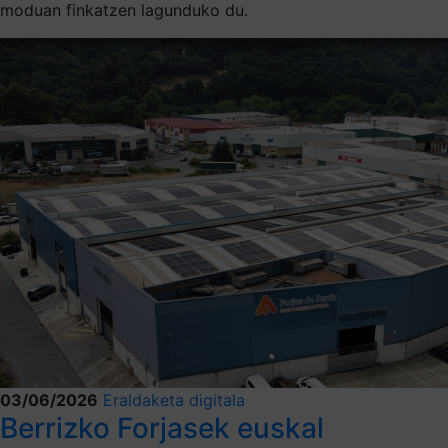
moduan finkatzen lagunduko du.
03/06/2026
Eraldaketa digitala
Berrizko Forjasek euskal