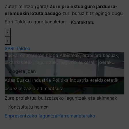
Zutaz mintzo
(
gara
)
Zure proiektua gure jarduera-
eremuekin lotuta badago
zuri buruz hitz egingo dugu
Spri Taldeko gure kanaletan
Kontaktatu
‹
›
SPRI Taldea
Euskal enpresaren bloga
Albisteak, erabilera kasuak,
elkarrizketak, laguntzak, negozio aukerak, joerak…
Blogera joan
Atlas
Euskal Industria Politika
Industria eraldaketatik
espezializazio adimentsura
Arakatu
Zure proiektua bultzatzeko laguntzak eta ekimenak
Kontsultatu hemen
Enpresentzako laguntza
Harremanetarako
Nire harpidetzak