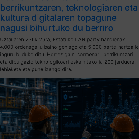
berrikuntzaren, teknologiaren eta
kultura digitalaren topagune
nagusi bihurtuko du berriro
Uztailaren 23tik 26ra, Estatuko LAN party handienak
4.000 ordenagailu baino gehiago eta 5.000 parte-hartzaile
inguru bilduko ditu. Horrez gain, sormenari, berrikuntzari
eta dibulgazio teknologikoari eskainitako ia 200 jarduera,
lehiaketa eta gune izango dira.