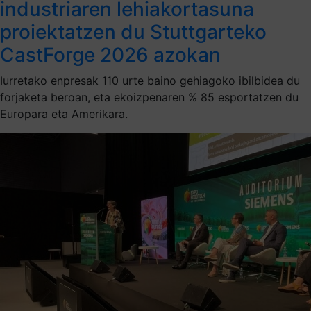
industriaren lehiakortasuna
proiektatzen du Stuttgarteko
CastForge 2026 azokan
Iurretako enpresak 110 urte baino gehiagoko ibilbidea du
forjaketa beroan, eta ekoizpenaren % 85 esportatzen du
Europara eta Amerikara.