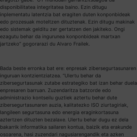
disponibilitatea integritatea baino. Ezin ditugu
inplementatu latentzia bat eragiten duten konponbideak
edo prozesuak moteltzen dituztenak. Ezin ditugu makinak
edo sistemak gelditu zer gertatzen den jakiteko. Ongi
ezagutu behar da ingurunea konponbideak martxan
jartzeko” gogorarazi du Alvaro Frailek.
Bada beste erronka bat ere: enpresak zibersegurtasunaren
inguruan kontzientziatzea. “Ulertu behar da
zibersegurtasunak zutabe estrategiko bat izan behar duela
enpresaren barruan. Zuzendaritza batzorde edo
administrazio kontseilu guztiek aztertu behar dute
zibersegurtasunaren auzia, kalitatezko ISO ziurtagiriak,
langileen segurtasuna edo energia eraginkortasuna
aztertzen dituzten bezalaxe. Ulertu behar dugu ez dela
bakarrik informatika sailaren kontua, baizik eta erakunde
osoarena, hasi zuzendari nagusiarengandik eta azken