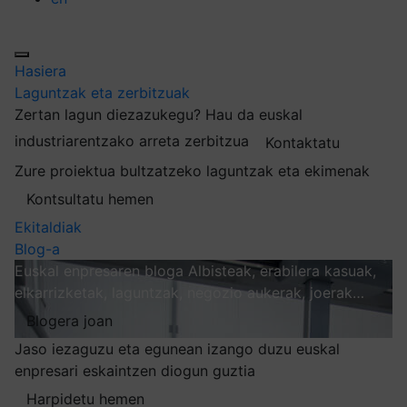
Hasiera
Laguntzak eta zerbitzuak
Zertan lagun diezazukegu?
Hau da euskal
industriarentzako arreta zerbitzua
Kontaktatu
Zure proiektua bultzatzeko laguntzak eta ekimenak
Kontsultatu hemen
Ekitaldiak
Blog-a
Euskal enpresaren bloga
Albisteak, erabilera kasuak,
elkarrizketak, laguntzak, negozio aukerak, joerak…
Blogera joan
Jaso iezaguzu eta egunean izango duzu euskal
enpresari eskaintzen diogun guztia
Harpidetu hemen