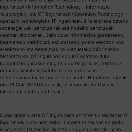
inguruneak (Information Technology – informazio
teknologiak) eta OT inguruneak (Operation Technology –
operazio teknologiak). IT inguruneak dira enpresa bateko
ordenagailuek, zerbitzariek eta hodeiko zerbitzuek
osatzen dituztenak. Balio dute informazioa gordetzeko,
Interneteko zerbitzuak eskuratzeko, posta elektronikoa
erabiltzeko eta beste makina batzuetako informazioa
bistaratzeko. OT ingurunea edo IoT osatzen dute
konputazio gaitasun mugatua duten gailuek, zeintzuek
datuak eskaintzen baitituzte eta prozesuen
funtzionamendua erregulatzen baitute. Horietako batzuk
dira PLCak, SCADA gailuak, sentsoreak eta Gauzen
Internetekin lotutako tresnak.
Duela gutxira arte OT inguruneak ez ziren konektatzen IT
inguruneekin eta horri esker babestuta zeuden kanpoko
erasoetatik (zuzeneko ekintzen eragina bakarrik jasan