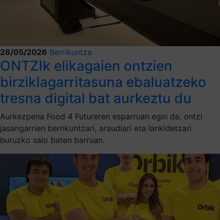
28/05/2026
Berrikuntza
ONTZIk elikagaien ontzien
birziklagarritasuna ebaluatzeko
tresna digital bat aurkeztu du
Aurkezpena Food 4 Futureren esparruan egin da, ontzi
jasangarrien berrikuntzari, araudiari eta lankidetzari
buruzko saio baten barruan.