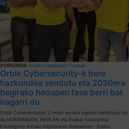
21/05/2026
Arrisku-kapitaleko funtsak
Orbik Cybersecurity-k bere
hazkundea sendotu eta 2030era
begirako hedapen fase berri bat
iragarri du
Orbik Cybersecurityk 2 milioi euroko kapital-handitzea itxi
du MONDRAGON, IKERLAN eta Euskal Autonomia
Erkidegoko Arrisku Kapitalaren Kudeaketa - Eusko