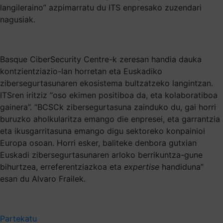
langileraino” azpimarratu du ITS enpresako zuzendari
nagusiak.
Basque CiberSecurity Centre-k zeresan handia dauka
kontzientziazio-lan horretan eta Euskadiko
zibersegurtasunaren ekosistema bultzatzeko langintzan.
ITSren iritziz “oso ekimen positiboa da, eta kolaboratiboa
gainera”. “BCSCk zibersegurtasuna zainduko du, gai horri
buruzko aholkularitza emango die enpresei, eta garrantzia
eta ikusgarritasuna emango digu sektoreko konpainioi
Europa osoan. Horri esker, baliteke denbora gutxian
Euskadi zibersegurtasunaren arloko berrikuntza-gune
bihurtzea, erreferentziazkoa eta
expertise
handiduna”
esan du Alvaro Frailek.
Partekatu