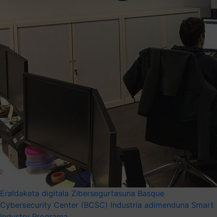
Eraldaketa digitala
Zibersegurtasuna
Basque
Cybersecurity Center (BCSC)
Industria adimenduna
Smart
Industry Programa