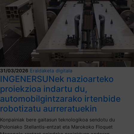
31/03/2026
Eraldaketa digitala
INGENERSUNek nazioarteko
proiekzioa indartu du,
automobilgintzarako irtenbide
robotizatu aurreratuekin
Konpainiak bere gaitasun teknologikoa sendotu du
Poloniako Stellantis-entzat eta Marokoko Floquet
Monopole-rentzat egindako proiektuen ondoren