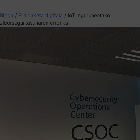
Aukeratu jaso nahi duzun informazioa
Bloga
/
Eraldaketa digitala
/
IoT inguruneetako
zibersegurtasunaren erronka