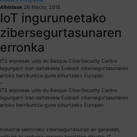
Albisteak
26 Marzo, 2018
IoT inguruneetako
zibersegurtasunaren
erronka
ITS enpresak uste du Basque CiberSecurity Centre
lagungarri izan daitekeela Euskadi zibersegurtasunaren
arloko berrikuntza-gune bihurtzeko Europan
-
ITS enpresak uste du Basque CiberSecurity Centre
lagungarri izan daitekeela Euskadi zibersegurtasunaren
arloko berrikuntza-gune bihurtzeko Europan
Industria sektoreko zibersegurtasunaz ari garenean,
adituek bi jarduera-esparru bereizten dituzte: IT