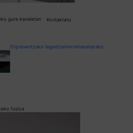
deko gure kanaletan
Kontaktatu
Enpresentzako laguntza
Harremanetarako
oan
teko fusioa