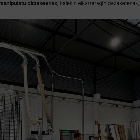
 manipulatu ditzakeenak
, haiekin elkarreragin dezaketenak,