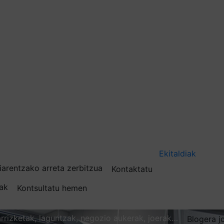
Ekitaldiak
iarentzako arreta zerbitzua
Kontaktatu
nak
Kontsultatu hemen
karrizketak, laguntzak, negozio aukerak, joerak…
Blogera j