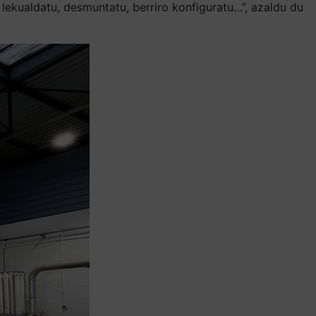
 lekualdatu, desmuntatu, berriro konfiguratu…”, azaldu du