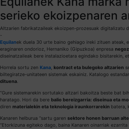
Equilanek Kana marka m
serieko ekoizpenaren a
Altzarien fabrikatzaileak ekoizpen-prozesuak digitalizatu di
-
Equilan
ek duela 30 urte baino gehiago ireki zituen ateak, e
eraginaren ondorioz, Hernaniko (Gipuzkoa) enpresa
negoz
diseinatzaileak bere instalazioetara egindako bisitarekin, 
Horrela sortu zen
Kana
,
kontract eta bulegoko altzarien
se
biltegiratze-unitateen sistemak eskainiz. Katalogo estand
dituena
.
“Gure sistemarekin sortutako altzari bakoitza beste bat bi
haratago. Hori da bere
balio bereizgarria: diseinua eta mo
diren
materialekin eta teknologia iraunkorrarekin
batera, 
Kanaren helburua “sartu garen
sektore honen barruan alte
“Etorkizuna egiteko dago, baina Kanaren oinarriak ezarrit