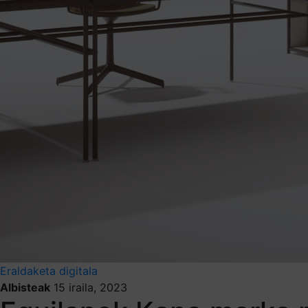
Eraldaketa digitala
Albisteak
15 iraila, 2023