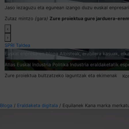
Jaso iezaguzu eta egunean izango duzu euskal enpresari
Zutaz mintzo
(
gara
)
Zure proiektua gure jarduera-erem
‹
›
SPRI Taldea
Euskal enpresaren bloga
Albisteak, erabilera kasuak, el
Atlas
Euskal Industria Politika
Industria eraldaketatik esp
Zure proiektua bultzatzeko laguntzak eta ekimenak
Ko
Nire harpidetzak
Aukeratu jaso nahi duzun informazioa
Bloga
/
Eraldaketa digitala
/
Equilanek Kana marka merkatur