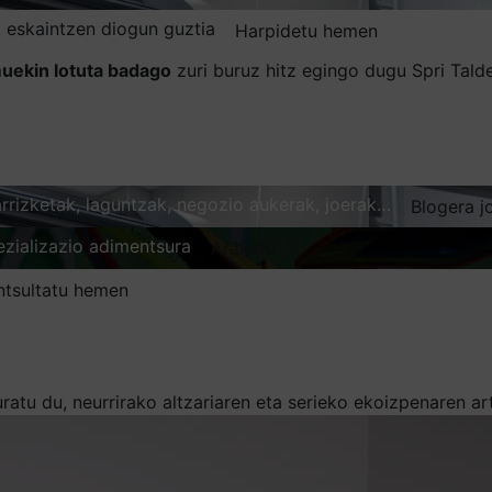
 eskaintzen diogun guztia
Harpidetu hemen
uekin lotuta badago
zuri buruz hitz egingo dugu Spri Tal
karrizketak, laguntzak, negozio aukerak, joerak…
Blogera j
ezializazio adimentsura
Arakatu
ntsultatu hemen
atu du, neurrirako altzariaren eta serieko ekoizpenaren ar