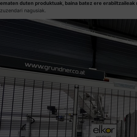
ematen duten produktuak, baina batez ere erabiltzaileak
zuzendari nagusiak.