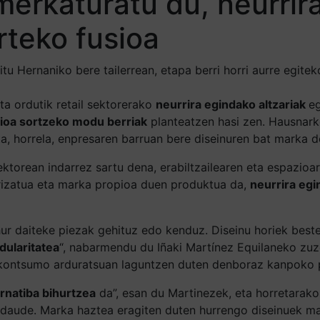
erkaturatu du, neurrira
rteko fusioa
tu Hernaniko bere tailerrean, etapa berri horri aurre egitek
ta ordutik retail sektorerako
neurrira egindako altzariak
eg
ioa sortzeko modu berriak
planteatzen hasi zen. Hausnarke
eta, horrela, enpresaren barruan bere diseinuren bat marka 
ktorean indarrez sartu dena, erabiltzailearen eta espazioa
arizatua eta marka propioa duen produktua da,
neurrira egi
hur daiteke piezak gehituz edo kenduz. Diseinu horiek best
dularitatea
“, nabarmendu du Iñaki Martínez Equilaneko zuze
kontsumo arduratsuan laguntzen duten denboraz kanpoko pro
rnatiba bihurtzea
da”, esan du Martinezek, eta horretarako 
a daude. Marka haztea eragiten duten hurrengo diseinuek m