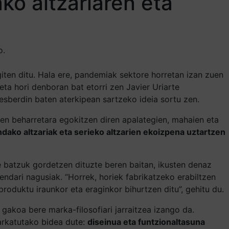
ko altzariaren eta
o.
iten ditu. Hala ere, pandemiak sektore horretan izan zuen
ta hori denboran bat etorri zen Javier Uriarte
desberdin baten aterkipean sartzeko ideia sortu zen.
ren beharretara egokitzen diren apalategien, mahaien eta
ndako altzariak eta serieko altzarien ekoizpena uztartzen
e batzuk gordetzen dituzte beren baitan, ikusten denaz
ndari nagusiak. “Horrek, horiek fabrikatzeko erabiltzen
duktu iraunkor eta eraginkor bihurtzen ditu”, gehitu du.
gakoa bere marka-filosofiari jarraitzea izango da.
arkatutako bidea dute:
diseinua eta funtzionaltasuna