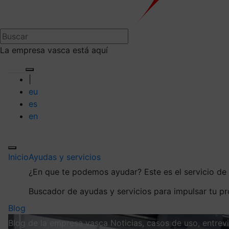
La empresa vasca está aquí
|
eu
es
en
Inicio
Ayudas y servicios
¿En que te podemos ayudar?
Este es el servicio d
Buscador de ayudas y servicios para impulsar tu p
Blog
Blog de la empresa vasca
Noticias, casos de uso, entre