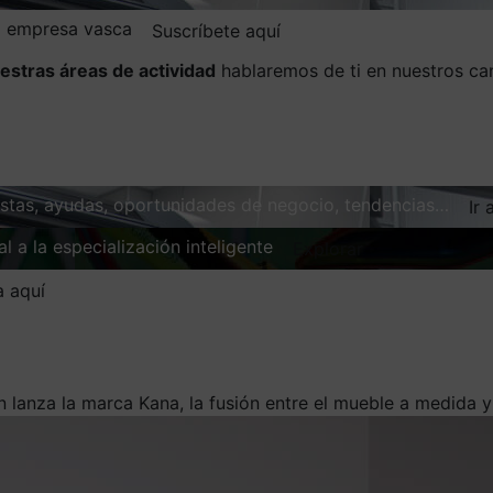
la empresa vasca
Suscríbete aquí
estras áreas de actividad
hablaremos de ti en nuestros ca
vistas, ayudas, oportunidades de negocio, tendencias…
Ir 
l a la especialización inteligente
Explorar
a aquí
n lanza la marca Kana, la fusión entre el mueble a medida y