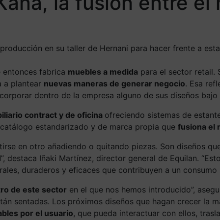
Kana, la fusión entre el
 producción en su taller de Hernani para hacer frente a est
e entonces fabrica
muebles a medida
para el sector retail
 a plantear
nuevas maneras de generar negocio
. Esa ref
e incorporar dentro de la empresa alguno de sus diseños baj
liario contract y de oficina
ofreciendo sistemas de estant
e catálogo estandarizado y de marca propia que
fusiona el
rse en otro añadiendo o quitando piezas. Son diseños que 
d
”, destaca Iñaki Martínez, director general de Equilan. “Est
porales, duraderos y eficaces que contribuyen a un consumo
tro de este sector
en el que nos hemos introducido”, asegura
están sentadas. Los próximos diseños que hagan crecer la 
bles por el usuario
, que pueda interactuar con ellos, trasl