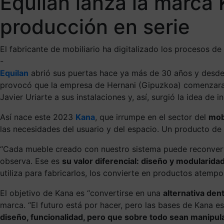
Equilan lanza la marca 
producción en serie
El fabricante de mobiliario ha digitalizado los procesos de
-
Equilan
abrió sus puertas hace ya más de 30 años y desd
provocó que la empresa de Hernani (Gipuzkoa) comenzara
Javier Uriarte a sus instalaciones y, así, surgió la idea d
Así nace este 2023
Kana
, que irrumpe en el sector del
mobi
las necesidades del usuario y del espacio. Un producto d
“Cada mueble creado con nuestro sistema puede reconverti
observa. Ese es
su valor diferencial: diseño y modularida
utiliza para fabricarlos, los convierte en productos atem
El objetivo de Kana es “convertirse en una
alternativa den
marca. “El futuro está por hacer, pero las bases de Kana 
diseño, funcionalidad, pero que sobre todo sean manipula