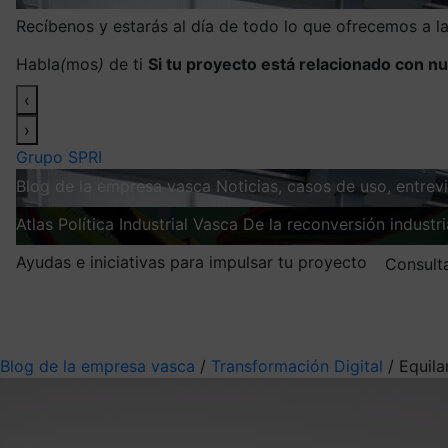
Recíbenos y estarás al día de todo lo que ofrecemos a 
Habla
(
mos
)
de ti
Si tu proyecto está relacionado con nu
‹
›
Grupo SPRI
Blog de la empresa vasca
Noticias, casos de uso, entre
Atlas
Política Industrial Vasca
De la reconversión industria
Ayudas e iniciativas para impulsar tu proyecto
Consult
Mis suscripciones
Elige la información que quieres recibir
Blog de la empresa vasca
/
Transformación Digital
/
Equila