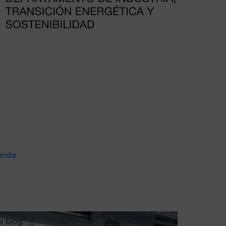
enda
al blog