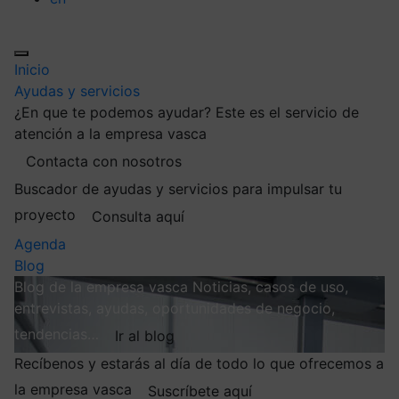
Inicio
Ayudas y servicios
¿En que te podemos ayudar?
Este es el servicio de
atención a la empresa vasca
Contacta con nosotros
Buscador de ayudas y servicios para impulsar tu
proyecto
Consulta aquí
Agenda
Blog
Blog de la empresa vasca
Noticias, casos de uso,
entrevistas, ayudas, oportunidades de negocio,
tendencias…
Ir al blog
Recíbenos y estarás al día de todo lo que ofrecemos a
la empresa vasca
Suscríbete aquí