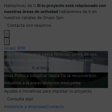
Habla
(
mos
)
de ti
Si tu proyecto está relacionado con
nuestras áreas de actividad
hablaremos de ti en
nuestros canales de Grupo Spri
Contacta con nosotros
‹
›
Grupo SPRI
Blog de la empresa vasca
Noticias, casos de uso,
entrevistas, ayudas, oportunidades de negocio,
tendencias…
Ir al blog
Atlas
Política Industrial Vasca
De la reconversión
industrial a la especialización inteligente
Explorar
Ayudas e iniciativas para impulsar tu proyecto
Consulta aquí
Asistencia a empresas
Contacto