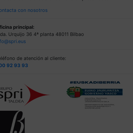
ontacta con nosotros
icina principal:
lda. Urquijo 36 4ª planta 48011 Bilbao
nfo@spri.eus
léfono de atención al cliente:
00 92 93 93