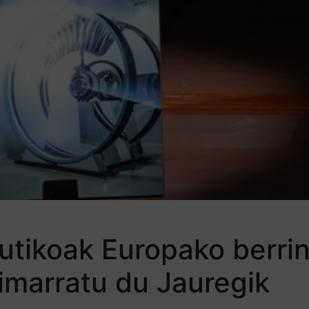
autikoak Europako berri
imarratu du Jauregik