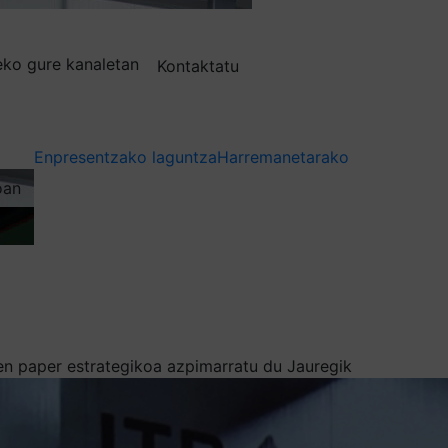
deko gure kanaletan
Kontaktatu
Enpresentzako laguntza
Harremanetarako
oan
uen paper estrategikoa azpimarratu du Jauregik