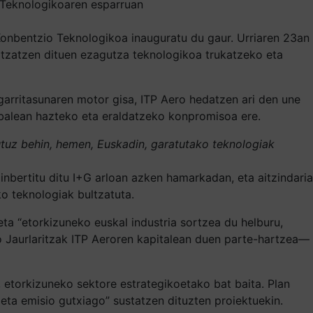
o Teknologikoaren esparruan
 Konbentzio Teknologikoa inauguratu du gaur. Urriaren 23an
ltzatzen dituen ezagutza teknologikoa trukatzeko eta
garritasunaren motor gisa, ITP Aero hedatzen ari den une
lobalean hazteko eta eraldatzeko konpromisoa ere.
utuz behin, hemen, Euskadin, garatutako teknologiak
nbertitu ditu I+G arloan azken hamarkadan, eta aitzindaria
ko teknologiak bultzatuta.
ta “etorkizuneko euskal industria sortzea du helburu,
sko Jaurlaritzak ITP Aeroren kapitalean duen parte-hartzea—
etorkizuneko sektore estrategikoetako bat baita. Plan
 eta emisio gutxiago” sustatzen dituzten proiektuekin.