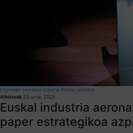
Enpresen berrabiarazpena
Kluster politika
Albisteak
23 urria, 2025
Euskal industria aeron
paper estrategikoa azp