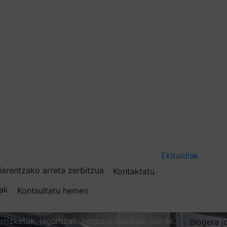
Ekitaldiak
iarentzako arreta zerbitzua
Kontaktatu
nak
Kontsultatu hemen
karrizketak, laguntzak, negozio aukerak, joerak…
Blogera j