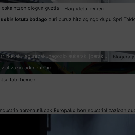
 eskaintzen diogun guztia
Harpidetu hemen
uekin lotuta badago
zuri buruz hitz egingo dugu Spri Tal
karrizketak, laguntzak, negozio aukerak, joerak…
Blogera j
ezializazio adimentsura
Arakatu
ntsultatu hemen
industria aeronautikoak Europako berrindustrializazioan d