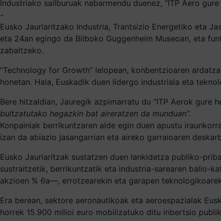
Industriako sailburuak nabarmendu duenez, “ITP Aero gure
-
Eusko Jaurlaritzako Industria, Trantsizio Energetiko eta J
eta 24an egingo da Bilboko Guggenheim Museoan, eta funts
zabaltzeko.
“Technology for Growth” lelopean, konbentzioaren ardatza 
honetan. Hala, Euskadik duen lidergo industriala eta tekn
Bere hitzaldian, Jauregik azpimarratu du “ITP Aerok gure he
bultzatutako hegazkin bat aireratzen da munduan”.
Konpainiak berrikuntzaren alde egin duen apustu iraunkorra
izan da abiazio jasangarrian eta aireko garraioaren deskar
Eusko Jaurlaritzak sustatzen duen lankidetza publiko-priba
sustraitzetik, berrikuntzatik eta industria-sarearen balio-
akzioen % 6a—, errotzearekin eta garapen teknologikoare
Era berean, sektore aeronautikoak eta aeroespazialak Eusk
horrek 15.900 milioi euro mobilizatuko ditu inbertsio publi