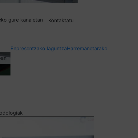
deko gure kanaletan
Kontaktatu
Enpresentzako laguntza
Harremanetarako
oan
todologiak