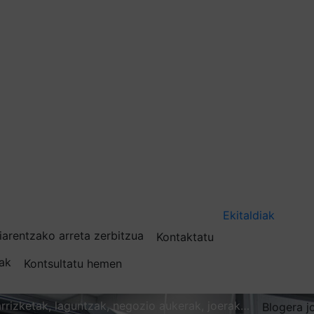
Ekitaldiak
iarentzako arreta zerbitzua
Kontaktatu
nak
Kontsultatu hemen
karrizketak, laguntzak, negozio aukerak, joerak…
Blogera j