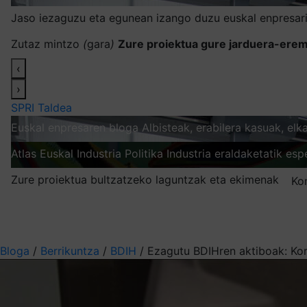
Jaso iezaguzu eta egunean izango duzu euskal enpresari
Zutaz mintzo
(
gara
)
Zure proiektua gure jarduera-erem
‹
›
SPRI Taldea
Euskal enpresaren bloga
Albisteak, erabilera kasuak, el
Atlas
Euskal Industria Politika
Industria eraldaketatik esp
Zure proiektua bultzatzeko laguntzak eta ekimenak
Ko
Nire harpidetzak
Aukeratu jaso nahi duzun informazioa
Bloga
/
Berrikuntza
/
BDIH
/
Ezagutu BDIHren aktiboak: Ko