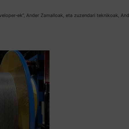
eloper-ek”, Ander Zamalloak, eta zuzendari teknikoak, And