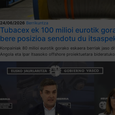
24/06/2026
Berrikuntza
Tubacex ek 100 milioi eurotik gor
bere posizioa sendotu du itsasp
Konpainiak 80 milioi eurotik gorako eskaera berriak jaso 
Angola eta Ipar Itsasoko offshore proiektuetara bideratuko