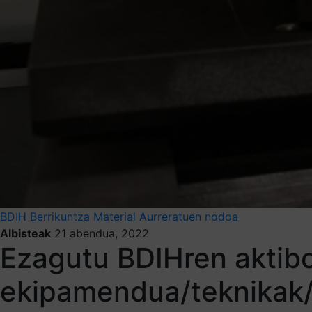
BDIH
Berrikuntza
Material Aurreratuen nodoa
Albisteak
21 abendua, 2022
Ezagutu BDIHren aktibo
ekipamendua/teknikak