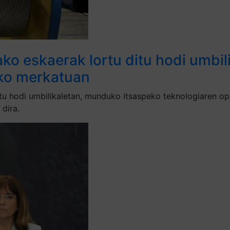
ako eskaerak lortu ditu hodi umbi
eko merkatuan
ditu hodi umbilikaletan, munduko itsaspeko teknologiaren o
 dira.