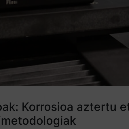
ak: Korrosioa aztertu e
/metodologiak