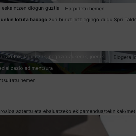
 eskaintzen diogun guztia
Harpidetu hemen
uekin lotuta badago
zuri buruz hitz egingo dugu Spri Tal
karrizketak, laguntzak, negozio aukerak, joerak…
Blogera j
ezializazio adimentsura
Arakatu
ntsultatu hemen
rrosioa aztertu eta ebaluatzeko ekipamendua/teknikak/me