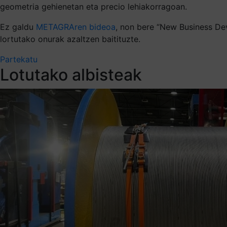
geometria gehienetan eta precio lehiakorragoan.
Ez galdu
METAGRAren bideoa
, non bere “New Business Dev
lortutako onurak azaltzen baitituzte.
Partekatu
Lotutako albisteak