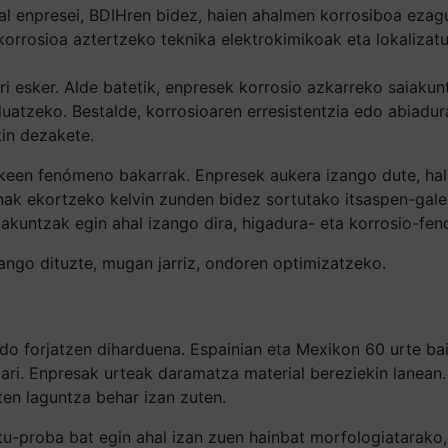
l enpresei, BDIHren bidez, haien ahalmen korrosiboa ezagu
korrosioa aztertzeko teknika elektrokimikoak eta lokalizatu
i esker. Alde batetik, enpresek korrosio azkarreko saiakunt
luatzeko. Bestalde, korrosioaren erresistentzia edo abiadur
in dezakete.
zkeen fenómeno bakarrak. Enpresek aukera izango dute, hal
nak ekortzeko kelvin zunden bidez sortutako itsaspen-gale
aiakuntzak egin ahal izango dira, higadura- eta korrosio-f
ango dituzte, mugan jarriz, ondoren optimizatzeko.
 forjatzen diharduena. Espainian eta Mexikon 60 urte bain
ari. Enpresak urteak daramatza material bereziekin lanean.
ten laguntza behar izan zuten.
u-proba bat egin ahal izan zuen hainbat morfologiatarako, m