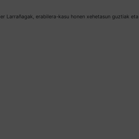
er Larrañagak, erabilera-kasu honen xehetasun guztiak eta