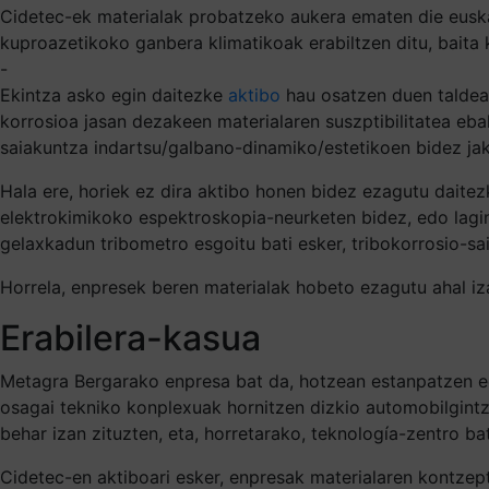
Cidetec-ek materialak probatzeko aukera ematen die euska
kuproazetikoko ganbera klimatikoak erabiltzen ditu, baita 
-
Ekintza asko egin daitezke
aktibo
hau osatzen duen taldear
korrosioa jasan dezakeen materialaren suszptibilitatea eba
saiakuntza indartsu/galbano-dinamiko/estetikoen bidez jak
Hala ere, horiek ez dira aktibo honen bidez ezagutu daite
elektrokimikoko espektroskopia-neurketen bidez, edo lagi
gelaxkadun tribometro esgoitu bati esker, tribokorrosio-s
Horrela, enpresek beren materialak hobeto ezagutu ahal iz
Erabilera-kasua
Metagra Bergarako enpresa bat da, hotzean estanpatzen edo
osagai tekniko konplexuak hornitzen dizkio automobilgintz
behar izan zituzten, eta, horretarako, teknología-zentro ba
Cidetec-en aktiboari esker, enpresak materialaren kontzept