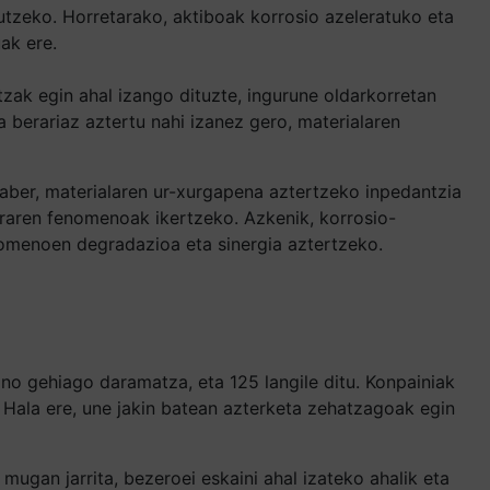
tzeko. Horretarako, aktiboak korrosio azeleratuko eta
ak ere.
zak egin ahal izango dituzte, ingurune oldarkorretan
a berariaz aztertu nahi izanez gero, materialaren
aber, materialaren ur-xurgapena aztertzeko inpedantzia
raren fenomenoak ikertzeko. Azkenik, korrosio-
enomenoen degradazioa eta sinergia aztertzeko.
o gehiago daramatza, eta 125 langile ditu. Konpainiak
 Hala ere, une jakin batean azterketa zehatzagoak egin
ugan jarrita, bezeroei eskaini ahal izateko ahalik eta