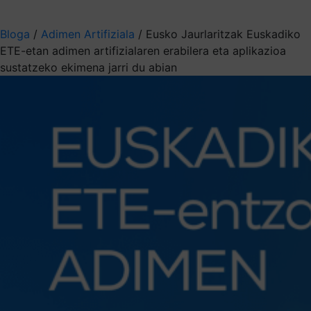
Aukeratu jaso nahi duzun informazioa
Bloga
/
Adimen Artifiziala
/
Eusko Jaurlaritzak Euskadiko
ETE-etan adimen artifizialaren erabilera eta aplikazioa
sustatzeko ekimena jarri du abian