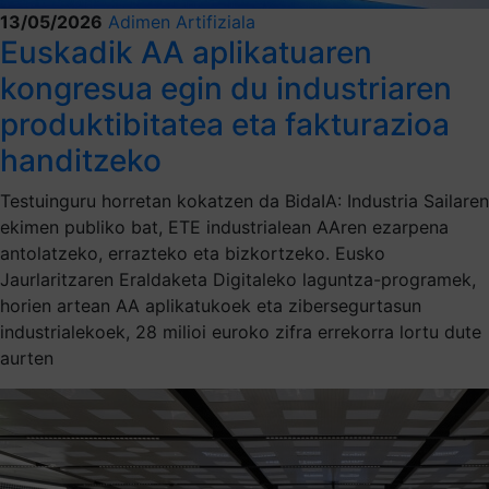
13/05/2026
Adimen Artifiziala
Euskadik AA aplikatuaren
kongresua egin du industriaren
produktibitatea eta fakturazioa
handitzeko
Testuinguru horretan kokatzen da BidaIA: Industria Sailaren
ekimen publiko bat, ETE industrialean AAren ezarpena
antolatzeko, errazteko eta bizkortzeko. Eusko
Jaurlaritzaren Eraldaketa Digitaleko laguntza-programek,
horien artean AA aplikatukoek eta zibersegurtasun
industrialekoek, 28 milioi euroko zifra errekorra lortu dute
aurten