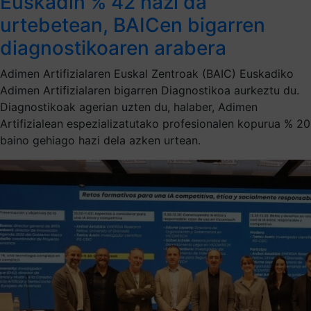
Euskadin % 42 hazi da
urtebetean, BAICen bigarren
diagnostikoaren arabera
Adimen Artifizialaren Euskal Zentroak (BAIC) Euskadiko
Adimen Artifizialaren bigarren Diagnostikoa aurkeztu du.
Diagnostikoak agerian uzten du, halaber, Adimen
Artifizialean espezializatutako profesionalen kopurua % 20
baino gehiago hazi dela azken urtean.