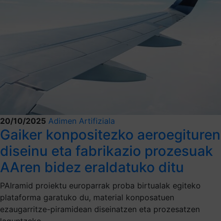
20/10/2025
Adimen Artifiziala
Gaiker konpositezko aeroegituren
diseinu eta fabrikazio prozesuak
AAren bidez eraldatuko ditu
PAIramid proiektu europarrak proba birtualak egiteko
plataforma garatuko du, material konposatuen
ezaugarritze-piramidean diseinatzen eta prozesatzen
laguntzeko.