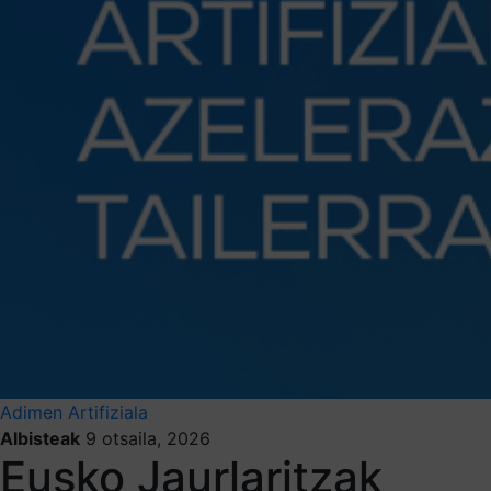
Adimen Artifiziala
Albisteak
9 otsaila, 2026
Eusko Jaurlaritzak