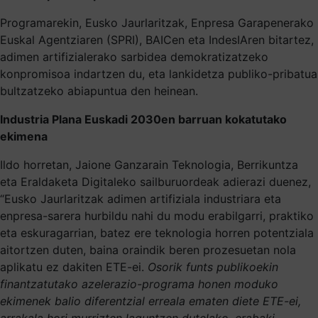
Programarekin, Eusko Jaurlaritzak, Enpresa Garapenerako
Euskal Agentziaren (SPRI), BAICen eta IndesIAren bitartez,
adimen artifizialerako sarbidea demokratizatzeko
konpromisoa indartzen du, eta lankidetza publiko-pribatua
bultzatzeko abiapuntua den heinean.
Industria Plana Euskadi 2030en barruan kokatutako
ekimena
Ildo horretan, Jaione Ganzarain Teknologia, Berrikuntza
eta Eraldaketa Digitaleko sailburuordeak adierazi duenez,
“Eusko Jaurlaritzak adimen artifiziala industriara eta
enpresa-sarera hurbildu nahi du modu erabilgarri, praktiko
eta eskuragarrian, batez ere teknologia horren potentziala
aitortzen duten, baina oraindik beren prozesuetan nola
aplikatu ez dakiten ETE-ei.
Osorik funts publikoekin
finantzatutako azelerazio-programa honen moduko
ekimenek balio diferentzial erreala ematen diete ETE-ei,
arrakala hori murrizten laguntzen dutelako, erabaki