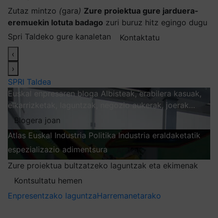
Zutaz mintzo
(
gara
)
Zure proiektua gure jarduera-
eremuekin lotuta badago
zuri buruz hitz egingo dugu
Spri Taldeko gure kanaletan
Kontaktatu
‹
›
SPRI Taldea
Euskal enpresaren bloga
Albisteak, erabilera kasuak,
elkarrizketak, laguntzak, negozio aukerak, joerak…
Blogera joan
Atlas
Euskal Industria Politika
Industria eraldaketatik
espezializazio adimentsura
Arakatu
Zure proiektua bultzatzeko laguntzak eta ekimenak
Kontsultatu hemen
Enpresentzako laguntza
Harremanetarako
Nire harpidetzak