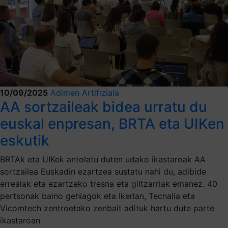
10/09/2025
Adimen Artifiziala
AA sortzaileak bidea urratu du
euskal enpresan, BRTA eta UIKen
eskutik
BRTAk eta UIKek antolatu duten udako ikastaroak AA
sortzailea Euskadin ezartzea sustatu nahi du, adibide
errealak eta ezartzeko tresna eta giltzarriak emanez. 40
pertsonak baino gehiagok eta Ikerlan, Tecnalia eta
Vicomtech zentroetako zenbait adituk hartu dute parte
ikastaroan