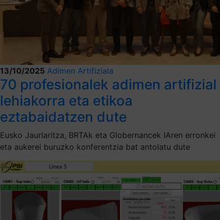
13/10/2025
Adimen Artifiziala
70 profesionalek adimen artifizial
lehiakorra eta etikoa
eztabaidatzen dute
Eusko Jaurlaritza, BRTAk eta Globernancek IAren erronkei
eta aukerei buruzko konferentzia bat antolatu dute