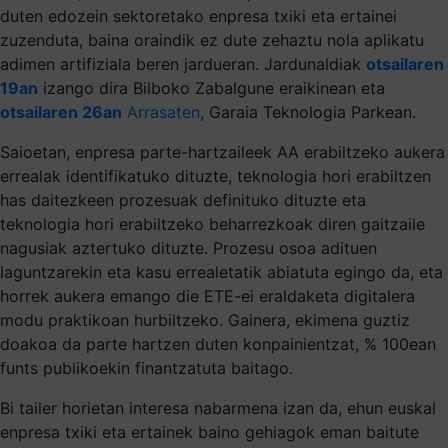
duten edozein sektoretako enpresa txiki eta ertainei
zuzenduta, baina oraindik ez dute zehaztu nola aplikatu
adimen artifiziala beren jardueran. Jardunaldiak
otsailaren
19an
izango dira Bilboko Zabalgune eraikinean eta
otsailaren 26an
Arrasaten
, Garaia Teknologia Parkean.
Saioetan, enpresa parte-hartzaileek AA erabiltzeko aukera
errealak identifikatuko dituzte, teknologia hori erabiltzen
has daitezkeen prozesuak definituko dituzte eta
teknologia hori erabiltzeko beharrezkoak diren gaitzaile
nagusiak aztertuko dituzte. Prozesu osoa adituen
laguntzarekin eta kasu errealetatik abiatuta egingo da, eta
horrek aukera emango die ETE-ei eraldaketa digitalera
modu praktikoan hurbiltzeko. Gainera, ekimena guztiz
doakoa da parte hartzen duten konpainientzat, % 100ean
funts publikoekin finantzatuta baitago.
Bi tailer horietan interesa nabarmena izan da, ehun euskal
enpresa txiki eta ertainek baino gehiagok eman baitute