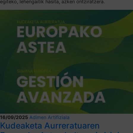
egiteko, lehengaitik hasita, azken ontziratzera.
16/09/2025
Adimen Artifiziala
Kudeaketa Aurreratuaren