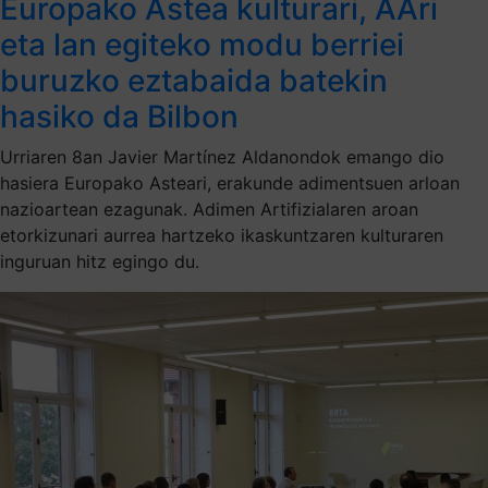
Europako Astea kulturari, AAri
eta lan egiteko modu berriei
buruzko eztabaida batekin
hasiko da Bilbon
Urriaren 8an Javier Martínez Aldanondok emango dio
hasiera Europako Asteari, erakunde adimentsuen arloan
nazioartean ezagunak. Adimen Artifizialaren aroan
etorkizunari aurrea hartzeko ikaskuntzaren kulturaren
inguruan hitz egingo du.