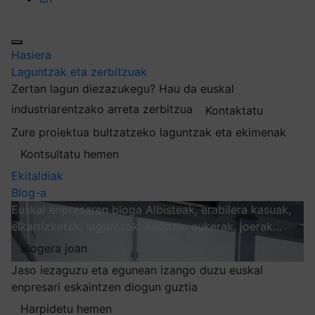
Hasiera
Laguntzak eta zerbitzuak
Zertan lagun diezazukegu?
Hau da euskal
industriarentzako arreta zerbitzua
Kontaktatu
Zure proiektua bultzatzeko laguntzak eta ekimenak
Kontsultatu hemen
Ekitaldiak
Blog-a
Euskal enpresaren bloga
Albisteak, erabilera kasuak,
elkarrizketak, laguntzak, negozio aukerak, joerak…
Blogera joan
Jaso iezaguzu eta egunean izango duzu euskal
enpresari eskaintzen diogun guztia
Harpidetu hemen