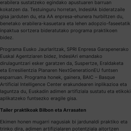
erabilera sustatzeko egindako apustuaren barruan
kokatzen da. Testuinguru horretan, IndesIAk bideratzaile
gisa jarduten du, eta AA enpresa-ehunera hurbiltzen du,
benetako erabilera-kasuetara eta lehen adopzio-faseetatik
inpaktua sortzera bideratutako programa praktikoen
bidez.
Programa Eusko Jaurlaritzak, SPRI Enpresa Garapenerako
Euskal Agentziaren bidez, IndesIAri emandako
dirulaguntzari esker garatzen da, Suspertze, Eraldaketa
eta Erresilientzia Planaren NextGenerationEU funtsen
esparruan. Programa honek, gainera, BAIC – Basque
Artificial Intelligence Center erakundearen inplikazioa eta
laguntza du, Euskadin adimen artifiziala sustatu eta etikoki
aplikatzeko funtsezko eragile gisa.
Tailer praktikoak Bilbon eta Arrasaten
Ekimen honen mugarri nagusiak bi jardunaldi praktiko eta
trinko dira, adimen artifizialaren potentziala aitortzen