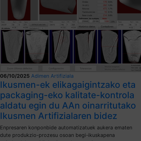
06/10/2025
Adimen Artifiziala
Ikusmen-ek elikagaigintzako eta
packaging-eko kalitate-kontrola
aldatu egin du AAn oinarritutako
Ikusmen Artifizialaren bidez
Enpresaren konponbide automatizatuek aukera ematen
dute produkzio-prozesu osoan begi-ikuskapena