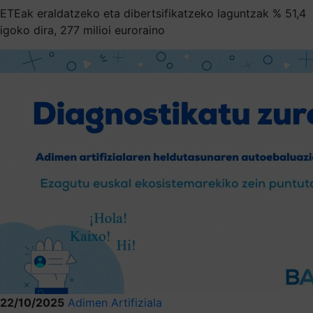
ETEak eraldatzeko eta dibertsifikatzeko laguntzak % 51,4
igoko dira, 277 milioi euroraino
22/10/2025
Adimen Artifiziala