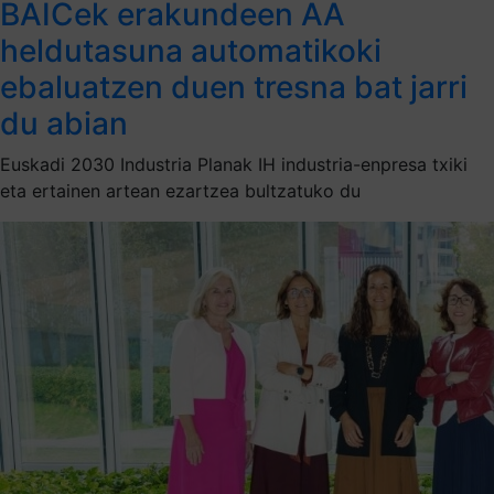
BAICek erakundeen AA
heldutasuna automatikoki
ebaluatzen duen tresna bat jarri
du abian
Euskadi 2030 Industria Planak IH industria-enpresa txiki
eta ertainen artean ezartzea bultzatuko du