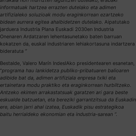
informatuak hartzea errazten dutelako eta adimen
artifizialeko soluzioak modu eraginkorrean ezartzeko
bidean aurrera egitea ahalbidetzen dutelako.
Aipatutako
jarduera Industria Plana Euskadi 2030en Industria
Onenaren Ardatzaren lehentasunetako baten barruan
kokatzen da, euskal industriaren lehiakortasuna indartzera
bideratuta ”
Bestalde, Valero Marín IndesIAko presidentearen esanetan,
“
programa hau lankidetza publiko-pribatuaren balioaren
adibide bat da, adimen artifiziala enpresa txiki eta
ertainetara modu praktiko eta eraginkorrean hurbiltzeko.
Antzeko ekimen arrakastatsuak garatzen ari gara beste
eskualde batzuetan, eta bereziki garrantzitsua da Euskadin
ere, abian jarri ahal izatea, Euskadik pisu estrategikoa
baitu herrialdeko ekonomian eta industria-sarean “.