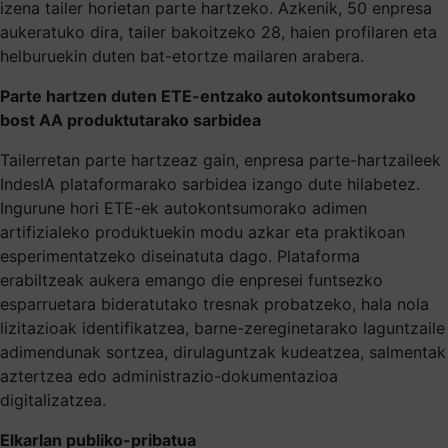
izena tailer horietan parte hartzeko. Azkenik, 50 enpresa
aukeratuko dira, tailer bakoitzeko 28, haien profilaren eta
helburuekin duten bat-etortze mailaren arabera.
Parte hartzen duten ETE-entzako autokontsumorako
bost AA produktutarako sarbidea
Tailerretan parte hartzeaz gain, enpresa parte-hartzaileek
IndesIA plataformarako sarbidea izango dute hilabetez.
Ingurune hori ETE-ek autokontsumorako adimen
artifizialeko produktuekin modu azkar eta praktikoan
esperimentatzeko diseinatuta dago. Plataforma
erabiltzeak aukera emango die enpresei funtsezko
esparruetara bideratutako tresnak probatzeko, hala nola
lizitazioak identifikatzea, barne-zereginetarako laguntzaile
adimendunak sortzea, dirulaguntzak kudeatzea, salmentak
aztertzea edo administrazio-dokumentazioa
digitalizatzea.
Elkarlan publiko-pribatua