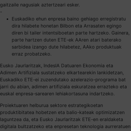
gaitzaile nagusiak aztertzeari esker.
-
Euskadiko ehun enpresa baino gehiago erregistratu
dira hilabete honetan Bilbon eta Arrasaten egingo
diren bi tailer intentsiboetan parte hartzeko. Gainera,
parte hartzen duten ETE-ek AAren atari baterako
sarbidea izango dute hilabetez, AAko produktuak
erraz probatzeko.
Eusko Jaurlaritzak, IndesIA Datuaren Ekonomia eta
Adimen Artifiziala sustatzeko elkartearekin lankidetzan,
Euskadiko ETE-ei zuzendutako azelerazio-programa bat
jarri du abian, adimen artifiziala eskuratzea errazteko eta
euskal enpresa-sarearen lehiakortasuna indartzeko.
Proiektuaren helburua sektore estrategikoetan
produktibitatea hobetzen eta balio-kateak optimizatzen
laguntzea da, eta Eusko Jaurlaritzak ETE-en eraldaketa
digitala bultzatzeko eta enpresetan teknologia aurreratuen