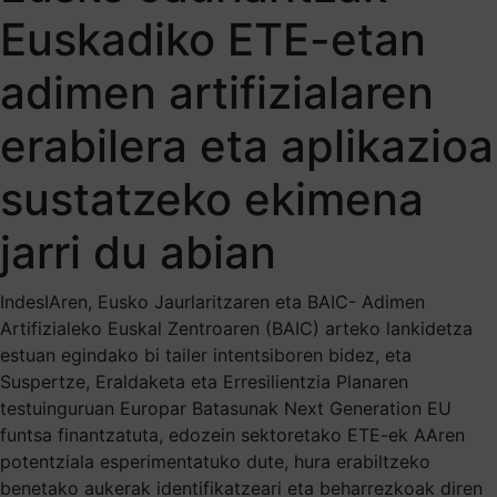
Euskadiko ETE-etan
adimen artifizialaren
erabilera eta aplikazioa
sustatzeko ekimena
jarri du abian
IndesIAren, Eusko Jaurlaritzaren eta BAIC- Adimen
Artifizialeko Euskal Zentroaren (BAIC) arteko lankidetza
estuan egindako bi tailer intentsiboren bidez, eta
Suspertze, Eraldaketa eta Erresilientzia Planaren
testuinguruan Europar Batasunak Next Generation EU
funtsa finantzatuta, edozein sektoretako ETE-ek AAren
potentziala esperimentatuko dute, hura erabiltzeko
benetako aukerak identifikatzeari eta beharrezkoak diren