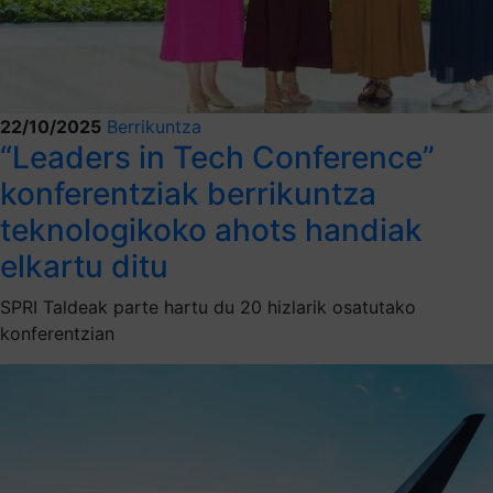
22/10/2025
Berrikuntza
“Leaders in Tech Conference”
konferentziak berrikuntza
teknologikoko ahots handiak
elkartu ditu
SPRI Taldeak parte hartu du 20 hizlarik osatutako
konferentzian