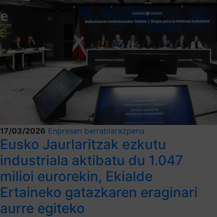
17/03/2026
Enpresen berrabiarazpena
Eusko Jaurlaritzak ezkutu
industriala aktibatu du 1.047
milioi eurorekin, Ekialde
Ertaineko gatazkaren eraginari
aurre egiteko