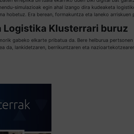
onamendu-simulazioak egin ahal izango dira kudeaketa logist
na hobetuz. Era berean, formakuntza eta laneko arriskuen 
Logistika Klusterrari buruz
morik gabeko elkarte pribatua da. Bere helburua pertsonen
ea da, lankidetzaren, berrikuntzaren eta nazioartekotzearen