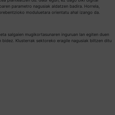
ikoaren parametro nagusiak aldatzen badira. Horrela,
prebentzioko moduluetara orientatu ahal izango da.
 eta salgaien mugikortasunaren inguruan lan egiten duen
 bidez. Klusterrak sektoreko eragile nagusiak biltzen ditu