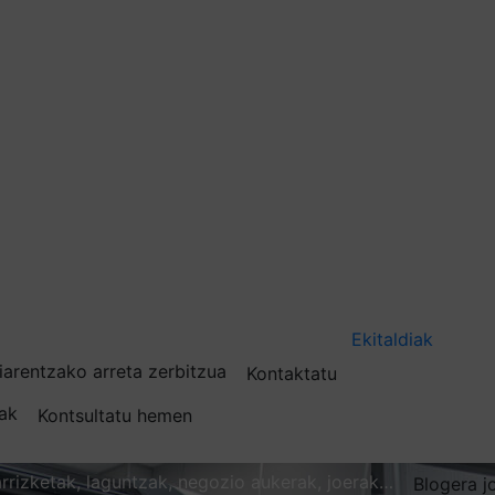
Ekitaldiak
iarentzako arreta zerbitzua
Kontaktatu
nak
Kontsultatu hemen
karrizketak, laguntzak, negozio aukerak, joerak…
Blogera j