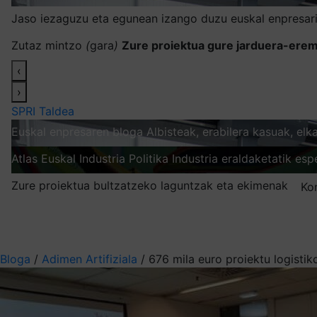
Jaso iezaguzu eta egunean izango duzu euskal enpresari
Zutaz mintzo
(
gara
)
Zure proiektua gure jarduera-erem
‹
›
SPRI Taldea
Euskal enpresaren bloga
Albisteak, erabilera kasuak, el
Atlas
Euskal Industria Politika
Industria eraldaketatik esp
Zure proiektua bultzatzeko laguntzak eta ekimenak
Ko
Nire harpidetzak
Aukeratu jaso nahi duzun informazioa
Bloga
/
Adimen Artifiziala
/
676 mila euro proiektu logisti