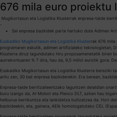
676 mila euro proiektu 
Mugikortasun eta Logistika Klusterrak enpresa-talde berri
-
Sei enpresa bazkidek parte hartuko dute Adimen Artifi
Euskadiko Mugikortasun eta Logistika Kluster
rak 676 mila 
programaren eskutik, adimen artifizialeko teknologietan, DL
Klusterra diruz lagundutako hiru proposamenetatik biren bu
aurrekontuaren % 7 dira, hau da, 9,5 milioi eurotik gora. D
Euskadiko Mugikortasun eta Logistika Klusterra bereziki t
aritu zen, 30 bat enpresa bazkiderekin. Era berean, bazkid
Enpresa-talde berritzaileentzako laguntzen deialdian onart
buru izango da, AI-Mobot eta Plenco DLT, azken hau bigar
helburua berrikuntza eta lankidetza bultzatzea da. Hori del
bazkideekin, eta, gainera, AEIk homologatutako CEL (Espain
Enpresa-talde berritzaileen programak lagundutako proiekt