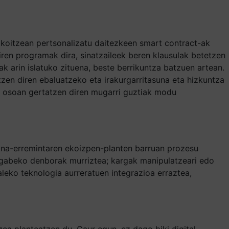
akoitzean pertsonalizatu daitezkeen smart contract-ak
ren programak dira, sinatzaileek beren klausulak betetzen
ak arin islatuko zituena, beste berrikuntza batzuen artean.
zen diren ebaluatzeko eta irakurgarritasuna eta hizkuntza
e osoan gertatzen diren mugarri guztiak modu
kina-erremintaren ekoizpen-planten barruan prozesu
ik gabeko denborak murriztea; kargak manipulatzeari edo
aleko teknologia aurreratuen integrazioa erraztea,
tzea planteatzen du. Gaur egun, ez dago biki digital