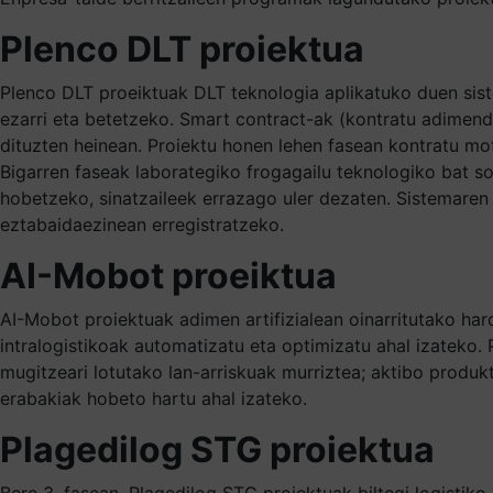
Plenco DLT proiektua
Plenco DLT proeiktuak DLT teknologia aplikatuko duen sist
ezarri eta betetzeko. Smart contract-ak (kontratu adimen
dituzten heinean. Proiektu honen lehen fasean kontratu mota
Bigarren faseak laborategiko frogagailu teknologiko bat so
hobetzeko, sinatzaileek errazago uler dezaten. Sistemaren
eztabaidaezinean erregistratzeko.
AI-Mobot proeiktua
AI-Mobot proiektuak adimen artifizialean oinarritutako ha
intralogistikoak automatizatu eta optimizatu ahal izateko
mugitzeari lotutako lan-arriskuak murriztea; aktibo produk
erabakiak hobeto hartu ahal izateko.
Plagedilog STG proiektua
Bere 3. fasean, Plagedilog STG proiektuak biltegi logistiko 