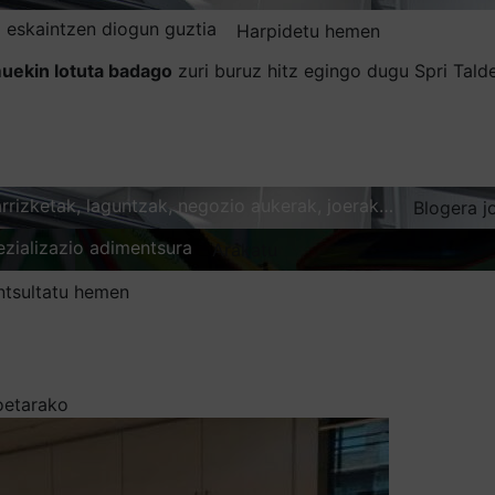
 eskaintzen diogun guztia
Harpidetu hemen
uekin lotuta badago
zuri buruz hitz egingo dugu Spri Tal
karrizketak, laguntzak, negozio aukerak, joerak…
Blogera j
ezializazio adimentsura
Arakatu
ntsultatu hemen
koetarako