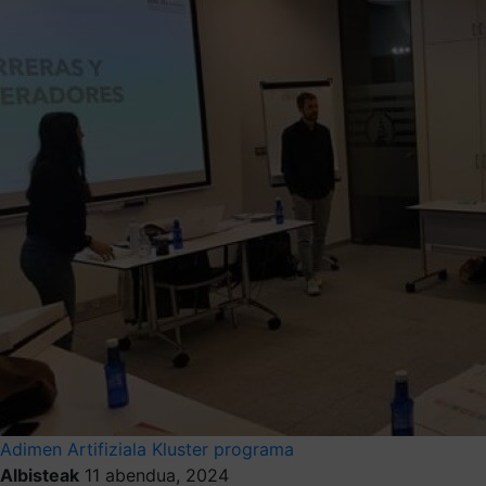
Adimen Artifiziala
Kluster programa
Albisteak
11 abendua, 2024