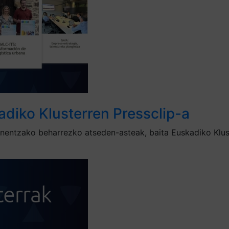
adiko Klusterren Pressclip-a
ienentzako beharrezko atseden-asteak, baita Euskadiko Klu