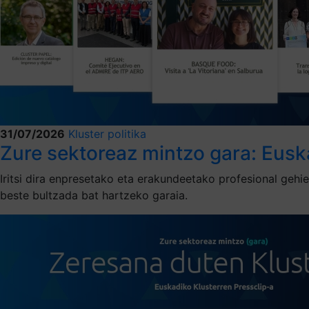
31/07/2026
Kluster politika
Zure sektoreaz mintzo gara: Eusk
Iritsi dira enpresetako eta erakundeetako profesional geh
beste bultzada bat hartzeko garaia.