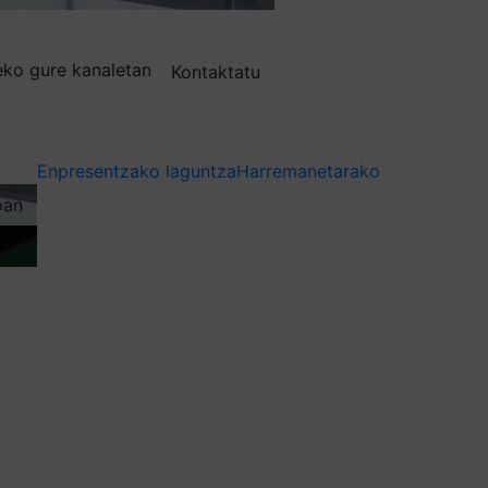
deko gure kanaletan
Kontaktatu
Enpresentzako laguntza
Harremanetarako
oan