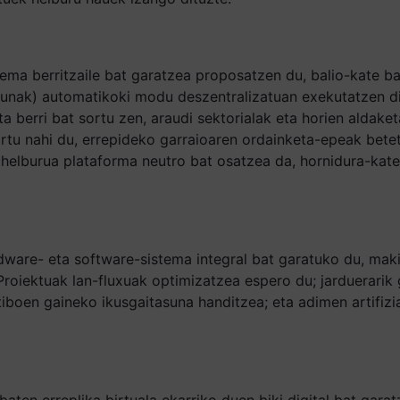
ema berritzaile bat garatzea proposatzen du, balio-kate b
dunak) automatikoki modu deszentralizatuan exekutatzen di
 berri bat sortu zen, araudi sektorialak eta horien aldaket
rtu nahi du, errepideko garraioaren ordainketa-epeak betet
 helburua plataforma neutro bat osatzea da, hornidura-kat
rdware- eta software-sistema integral bat garatuko du, ma
. Proiektuak lan-fluxuak optimizatzea espero du; jarduerar
tiboen gaineko ikusgaitasuna handitzea; eta adimen artifizi
baten erreplika birtuala ekarriko duen biki digital bat gara