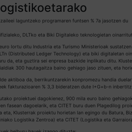
logistikoetarako
tzaileei laguntzeko programaren funtsen % 7a jasotzen du
zialeko, DLTko eta Biki Digitaleko teknologietan oinarritut
euro lortu ditu Industria eta Turismo Ministerioak sustatze
Tn (Distributed Ledger Technology) eta biki digitaletan oina
ru da, eta guztira sei enpresa bazkide inplikatu ditu. Klus
eialdiak 300 hautagaitza baino gehiago jaso zituen, eta hor
alde aktiboa da, berrikuntzarekin konpromezu handia duelar
eek fakturazioaren % 3,3 bideratzen dute I+G+b-n inbertitze
utako proiektuei dagokienez, 900 mila euro baino gehiagoko
ren fasean dagoelarik, eta CITET buru duen Plagedilog pro
a eta, Klusterrak proiektu horietan lan egingo du Batura, Bi
iako Logistika Zentroa) eta CITET (Logistika eta Garraiora
uek helburu hauek izango dituzte: