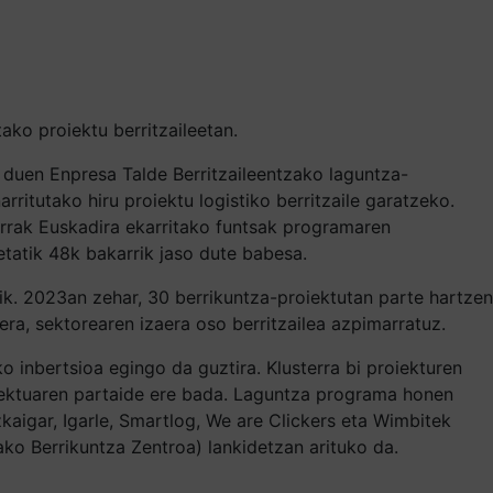
ako proiektu berritzaileetan.
n duen Enpresa Talde Berritzaileentzako laguntza-
rritutako hiru proiektu logistiko berritzaile garatzeko.
terrak Euskadira ekarritako funtsak programaren
ietatik 48k bakarrik jaso dute babesa.
ik. 2023an zehar, 30 berrikuntza-proiektutan parte hartzen
ra, sektorearen izaera oso berritzailea azpimarratuz.
 inbertsioa egingo da guztira. Klusterra bi proiekturen
iektuaren partaide ere bada. Laguntza programa honen
zkaigar, Igarle, Smartlog, We are Clickers eta Wimbitek
ko Berrikuntza Zentroa) lankidetzan arituko da.