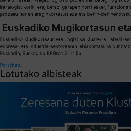
intralogistikorik, eta, beraz, garapen horri esker, funtzi
prozesu horien eraginkortasun eza eta behin-behinekotasu
Euskadiko Mugikortasun eta 
Euskadiko Mugikortasun eta Logistika Klusterra irabazi-as
enpresa- eta industria-sektorearen lehiakortasuna bultzatz
Euskadin, Euskadiko BPGren % 14,5a.
Partekatu
Lotutako albisteak