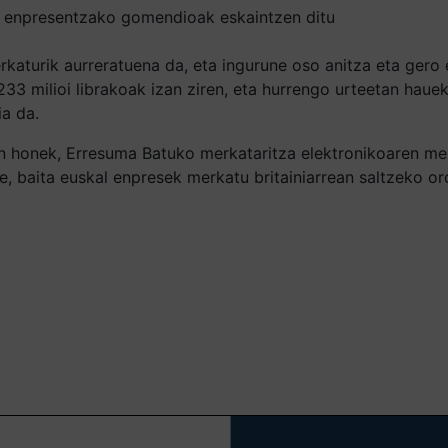
l enpresentzako gomendioak eskaintzen ditu
katurik aurreratuena da, eta ingurune oso anitza eta gero
233 milioi librakoak izan ziren, eta hurrengo urteetan haue
ia da.
 honek, Erresuma Batuko merkataritza elektronikoaren mer
, baita euskal enpresek merkatu britainiarrean saltzeko o