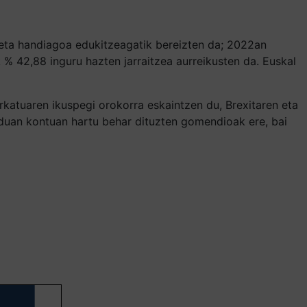
 eta handiagoa edukitzeagatik bereizten da; 2022an
k % 42,88 inguru hazten jarraitzea aurreikusten da. Euskal
katuaren ikuspegi orokorra eskaintzen du, Brexitaren eta
rduan kontuan hartu behar dituzten gomendioak ere, bai