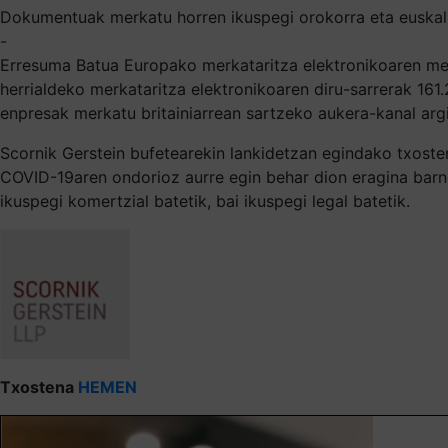
Dokumentuak merkatu horren ikuspegi orokorra eta euska
-
Erresuma Batua Europako merkataritza elektronikoaren mer
herrialdeko merkataritza elektronikoaren diru-sarrerak 161.
enpresak merkatu britainiarrean sartzeko aukera-kanal arg
Scornik
Gerstein
bufetearekin
lankidetzan
egindako
txosten
COVID-19aren ondorioz aurre egin behar dion eragina barne
ikuspegi komertzial batetik, bai ikuspegi legal batetik.
Txostena
HEMEN