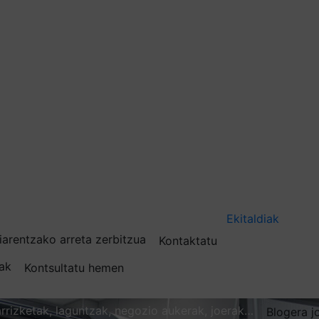
Ekitaldiak
iarentzako arreta zerbitzua
Kontaktatu
nak
Kontsultatu hemen
karrizketak, laguntzak, negozio aukerak, joerak…
Blogera j