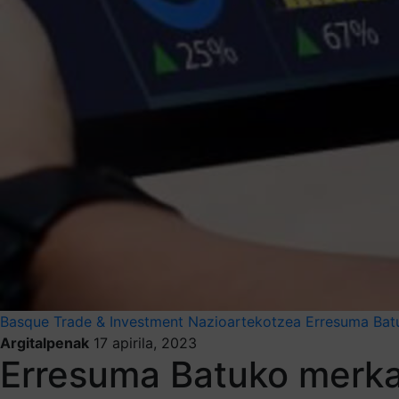
Basque Trade & Investment
Nazioartekotzea
Erresuma Bat
Argitalpenak
17 apirila, 2023
Erresuma Batuko merkat