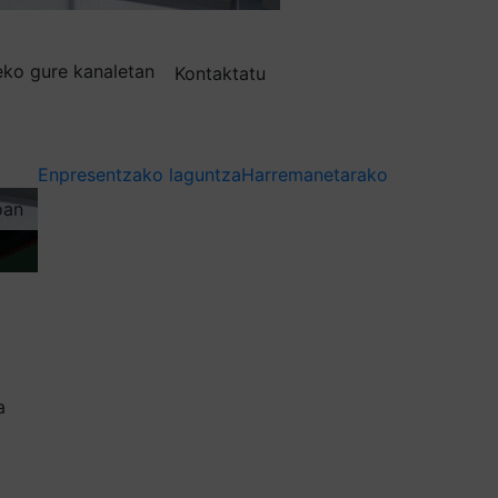
deko gure kanaletan
Kontaktatu
Enpresentzako laguntza
Harremanetarako
oan
a