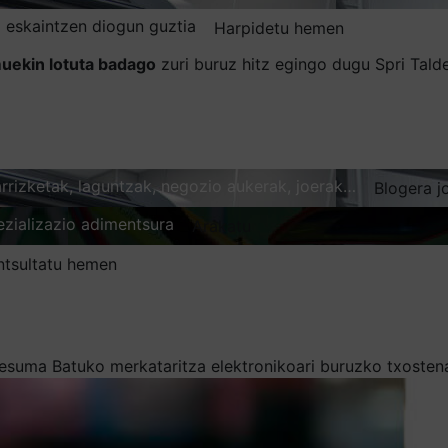
 eskaintzen diogun guztia
Harpidetu hemen
uekin lotuta badago
zuri buruz hitz egingo dugu Spri Tal
karrizketak, laguntzak, negozio aukerak, joerak…
Blogera j
ezializazio adimentsura
Arakatu
ntsultatu hemen
esuma Batuko merkataritza elektronikoari buruzko txosten