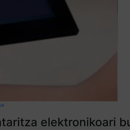
ua
aritza elektronikoari b