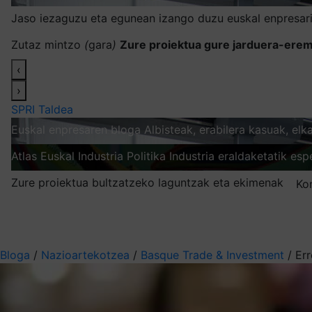
Jaso iezaguzu eta egunean izango duzu euskal enpresari
Zutaz mintzo
(
gara
)
Zure proiektua gure jarduera-erem
‹
›
SPRI Taldea
Euskal enpresaren bloga
Albisteak, erabilera kasuak, el
Atlas
Euskal Industria Politika
Industria eraldaketatik esp
Zure proiektua bultzatzeko laguntzak eta ekimenak
Ko
Nire harpidetzak
Aukeratu jaso nahi duzun informazioa
Bloga
/
Nazioartekotzea
/
Basque Trade & Investment
/
Err