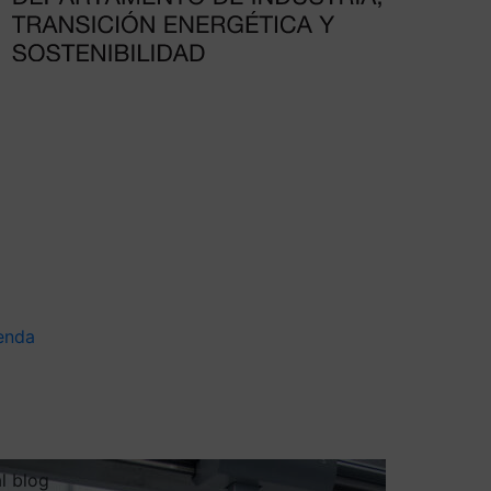
enda
al blog