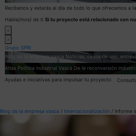
Recíbenos y estarás al día de todo lo que ofrecemos a 
Habla
(
mos
)
de ti
Si tu proyecto está relacionado con nu
‹
›
Grupo SPRI
Blog de la empresa vasca
Noticias, casos de uso, entre
Atlas
Política Industrial Vasca
De la reconversión industria
Ayudas e iniciativas para impulsar tu proyecto
Consult
Mis suscripciones
Elige la información que quieres recibir
Blog de la empresa vasca
/
Internacionalización
/
Informe 