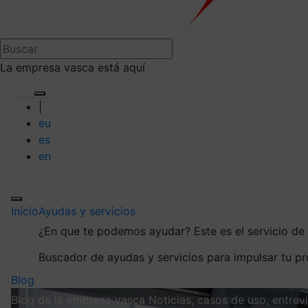
La empresa vasca está aquí
|
eu
es
en
Inicio
Ayudas y servicios
¿En que te podemos ayudar?
Este es el servicio d
Buscador de ayudas y servicios para impulsar tu p
Blog
Blog de la empresa vasca
Noticias, casos de uso, entre