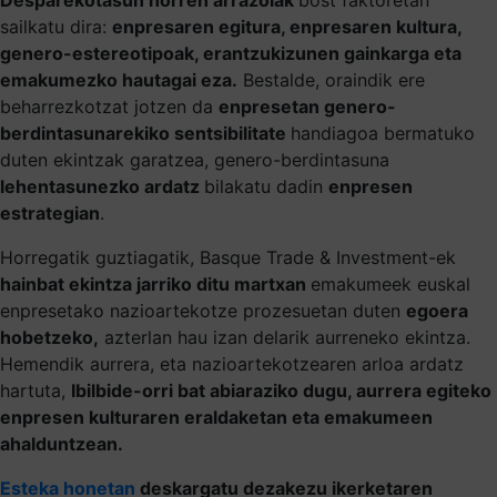
sailkatu dira:
enpresaren egitura, enpresaren kultura,
genero-estereotipoak, erantzukizunen gainkarga eta
emakumezko hautagai eza.
Bestalde, oraindik ere
beharrezkotzat jotzen da
enpresetan genero-
berdintasunarekiko sentsibilitate
handiagoa bermatuko
duten ekintzak garatzea, genero-berdintasuna
lehentasunezko ardatz
bilakatu dadin
enpresen
estrategian
.
Horregatik guztiagatik, Basque Trade & Investment-ek
hainbat ekintza jarriko ditu martxan
emakumeek euskal
enpresetako nazioartekotze prozesuetan duten
egoera
hobetzeko,
azterlan hau izan delarik aurreneko ekintza.
Hemendik aurrera, eta nazioartekotzearen arloa ardatz
hartuta,
Ibilbide-orri bat abiaraziko dugu, aurrera egiteko
enpresen kulturaren eraldaketan eta emakumeen
ahalduntzean.
Esteka honetan
deskargatu dezakezu ikerketaren