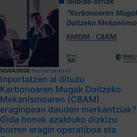
30/04/2026
Nazioartekotzea
Inportatzen al dituzu
Karbonoaren Mugak Doitzeko
Mekanismoaren (CBAM)
eraginpean dauden merkantziak?
Gida honek azalduko dizkizu
horren eragin operatiboa eta