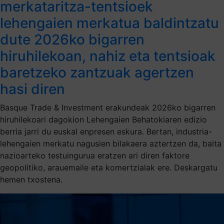
merkataritza-tentsioek
lehengaien merkatua baldintzatu
dute 2026ko bigarren
hiruhilekoan, nahiz eta tentsioak
baretzeko zantzuak agertzen
hasi diren
Basque Trade & Investment erakundeak 2026ko bigarren
hiruhilekoari dagokion Lehengaien Behatokiaren edizio
berria jarri du euskal enpresen eskura. Bertan, industria-
lehengaien merkatu nagusien bilakaera aztertzen da, baita
nazioarteko testuingurua eratzen ari diren faktore
geopolitiko, arauemaile eta komertzialak ere. Deskargatu
hemen txostena.