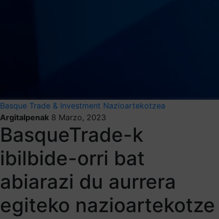
Basque Trade & Investment
Nazioartekotzea
Argitalpenak
8 Marzo, 2023
BasqueTrade-k
ibilbide-orri bat
abiarazi du aurrera
egiteko nazioartekotze