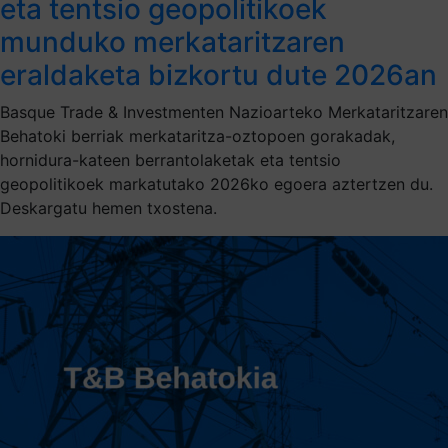
eta tentsio geopolitikoek
munduko merkataritzaren
eraldaketa bizkortu dute 2026an
Basque Trade & Investmenten Nazioarteko Merkataritzaren
Behatoki berriak merkataritza-oztopoen gorakadak,
hornidura-kateen berrantolaketak eta tentsio
geopolitikoek markatutako 2026ko egoera aztertzen du.
Deskargatu hemen txostena.