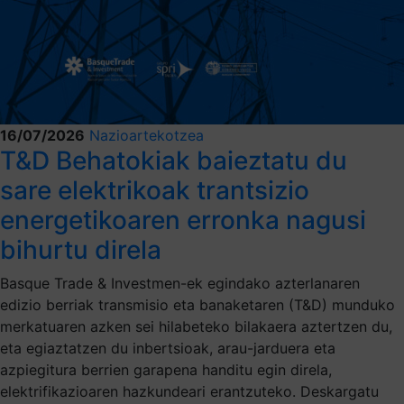
16/07/2026
Nazioartekotzea
T&D Behatokiak baieztatu du
sare elektrikoak trantsizio
energetikoaren erronka nagusi
bihurtu direla
Basque Trade & Investmen-ek egindako azterlanaren
edizio berriak transmisio eta banaketaren (T&D) munduko
merkatuaren azken sei hilabeteko bilakaera aztertzen du,
eta egiaztatzen du inbertsioak, arau-jarduera eta
azpiegitura berrien garapena handitu egin direla,
elektrifikazioaren hazkundeari erantzuteko. Deskargatu