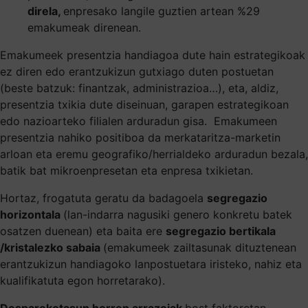
direla,
enpresako langile guztien artean %29
emakumeak direnean.
Emakumeek presentzia handiagoa dute hain estrategikoak
ez diren edo erantzukizun gutxiago duten postuetan
(beste batzuk: finantzak, administrazioa…), eta, aldiz,
presentzia txikia dute diseinuan, garapen estrategikoan
edo nazioarteko filialen arduradun gisa. Emakumeen
presentzia nahiko positiboa da merkataritza-marketin
arloan eta eremu geografiko/herrialdeko arduradun bezala,
batik bat mikroenpresetan eta enpresa txikietan.
Hortaz, frogatuta geratu da badagoela
segregazio
horizontala
(lan-indarra nagusiki genero konkretu batek
osatzen duenean) eta baita ere
segregazio bertikala
/kristalezko sabaia
(emakumeek zailtasunak dituztenean
erantzukizun handiagoko lanpostuetara iristeko, nahiz eta
kualifikatuta egon horretarako).
Desparekotasun horren arrazoiak
bost faktoretan