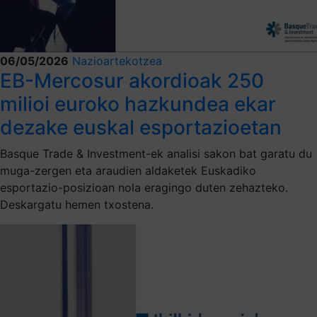
06/05/2026
Nazioartekotzea
EB-Mercosur akordioak 250
milioi euroko hazkundea ekar
dezake euskal esportazioetan
Basque Trade & Investment-ek analisi sakon bat garatu du
muga-zergen eta araudien aldaketek Euskadiko
esportazio-posizioan nola eragingo duten zehazteko.
Deskargatu hemen txostena.