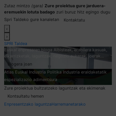
Zutaz mintzo
(
gara
)
Zure proiektua gure jarduera-
eremuekin lotuta badago
zuri buruz hitz egingo dugu
Spri Taldeko gure kanaletan
Kontaktatu
‹
›
SPRI Taldea
Euskal enpresaren bloga
Albisteak, erabilera kasuak,
elkarrizketak, laguntzak, negozio aukerak, joerak…
Blogera joan
Atlas
Euskal Industria Politika
Industria eraldaketatik
espezializazio adimentsura
Arakatu
Zure proiektua bultzatzeko laguntzak eta ekimenak
Kontsultatu hemen
Enpresentzako laguntza
Harremanetarako
Nire harpidetzak