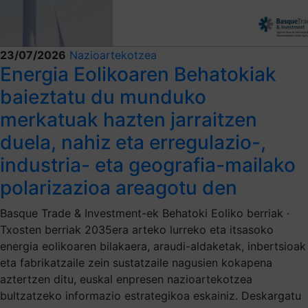
23/07/2026
Nazioartekotzea
Energia Eolikoaren Behatokiak
baieztatu du munduko
merkatuak hazten jarraitzen
duela, nahiz eta erregulazio-,
industria- eta geografia-mailako
polarizazioa areagotu den
Basque Trade & Investment-ek Behatoki Eoliko berriak ·
Txosten berriak 2035era arteko lurreko eta itsasoko
energia eolikoaren bilakaera, araudi-aldaketak, inbertsioak
eta fabrikatzaile zein sustatzaile nagusien kokapena
aztertzen ditu, euskal enpresen nazioartekotzea
bultzatzeko informazio estrategikoa eskainiz. Deskargatu