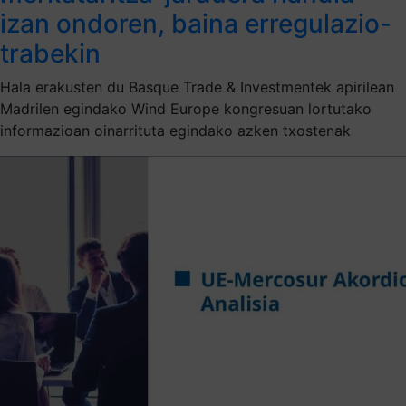
izan ondoren, baina erregulazio-
trabekin
Hala erakusten du Basque Trade & Investmentek apirilean
Madrilen egindako Wind Europe kongresuan lortutako
informazioan oinarrituta egindako azken txostenak