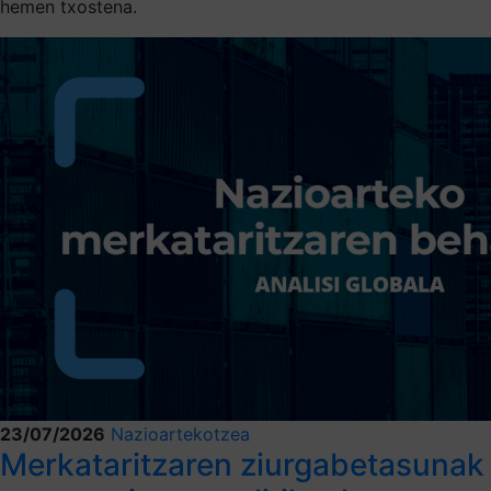
hemen txostena.
23/07/2026
Nazioartekotzea
Merkataritzaren ziurgabetasunak