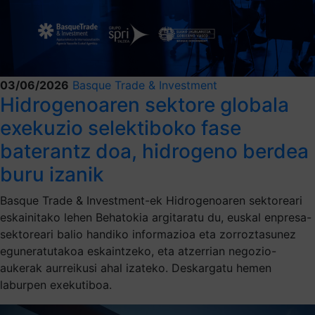
03/06/2026
Basque Trade & Investment
Hidrogenoaren sektore globala
exekuzio selektiboko fase
baterantz doa, hidrogeno berdea
buru izanik
Basque Trade & Investment-ek Hidrogenoaren sektoreari
eskainitako lehen Behatokia argitaratu du, euskal enpresa-
sektoreari balio handiko informazioa eta zorroztasunez
eguneratutakoa eskaintzeko, eta atzerrian negozio-
aukerak aurreikusi ahal izateko. Deskargatu hemen
laburpen exekutiboa.