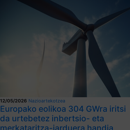
12/05/2026
Nazioartekotzea
Europako eolikoa 304 GWra iritsi
da urtebetez inbertsio- eta
merkataritza-jarduera handia