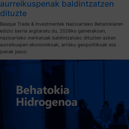
aurreikuspenak baldintzatzen
dituzte
Basque Trade & Investmentek Nazioarteko Behatokiaren
edizio berria argitaratu du, 2026ko gainerakoan,
nazioarteko merkatuak baldintzatuko dituzten azken
aurreikuspen ekonomikoak, arrisku geopolitikoak eta
joerak jasoz.