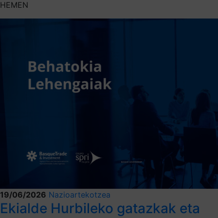
HEMEN
19/06/2026
Nazioartekotzea
Ekialde Hurbileko gatazkak eta