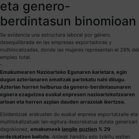
eta genero-
berdintasun binomioan
Se evidencia una estructura laboral por género
desequilibrada en las empresas exportadoras y
multilocalizadas, donde las mujeres representan el 29% del
empleo total.
-
Emakumearen Nazioarteko Egunaren karietara, egin
dugun azterlanaren emaitzak partekatu nahi ditugu.
Azterlan horren helburua da genero-berdintasunaren
egoera ezagutzea euskal enpresen nazioartekotzearen
arloan eta horren azpian dauden arrazoiak ikertzea.
Ebidentziak erakusten du euskal enpresa esportatzaile eta
multilokalizatuek lan-egitura desorekatua dutela generoari
dagokionez,
emakumeek
langile guztien
% 29
ordezkatzen baitute.
Aldeak handitu edo txikitu egiten