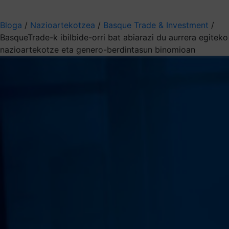
Aukeratu jaso nahi duzun informazioa
Bloga
/
Nazioartekotzea
/
Basque Trade & Investment
/
BasqueTrade-k ibilbide-orri bat abiarazi du aurrera egiteko
nazioartekotze eta genero-berdintasun binomioan