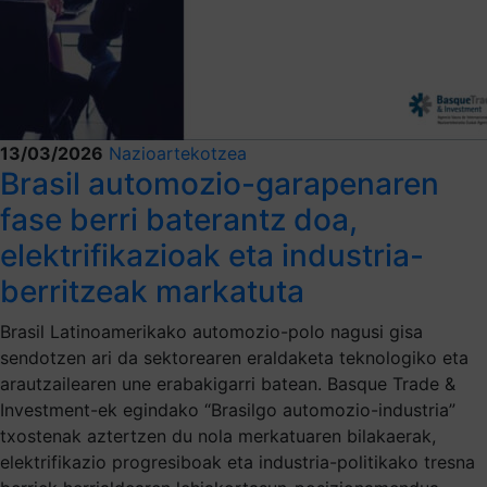
13/03/2026
Nazioartekotzea
Brasil automozio-garapenaren
fase berri baterantz doa,
elektrifikazioak eta industria-
berritzeak markatuta
Brasil Latinoamerikako automozio-polo nagusi gisa
sendotzen ari da sektorearen eraldaketa teknologiko eta
arautzailearen une erabakigarri batean. Basque Trade &
Investment-ek egindako “Brasilgo automozio-industria”
txostenak aztertzen du nola merkatuaren bilakaerak,
elektrifikazio progresiboak eta industria-politikako tresna