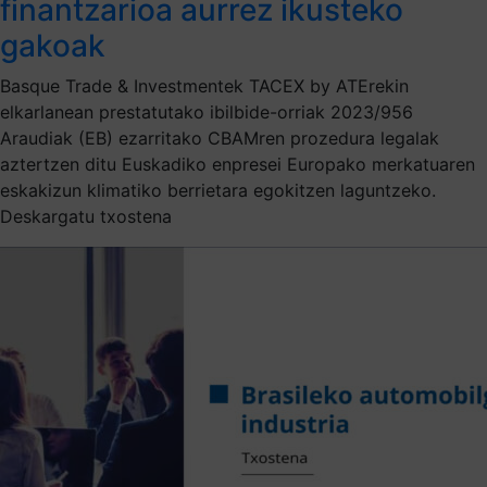
finantzarioa aurrez ikusteko
gakoak
Basque Trade & Investmentek TACEX by ATErekin
elkarlanean prestatutako ibilbide-orriak 2023/956
Araudiak (EB) ezarritako CBAMren prozedura legalak
aztertzen ditu Euskadiko enpresei Europako merkatuaren
eskakizun klimatiko berrietara egokitzen laguntzeko.
Deskargatu txostena