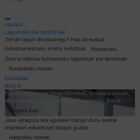
Hasiera
Laguntzak eta zerbitzuak
Zertan lagun diezazukegu?
Hau da euskal
industriarentzako arreta zerbitzua
Kontaktatu
Zure proiektua bultzatzeko laguntzak eta ekimenak
Kontsultatu hemen
Ekitaldiak
Blog-a
Euskal enpresaren bloga
Albisteak, erabilera kasuak,
elkarrizketak, laguntzak, negozio aukerak, joerak…
Blogera joan
Jaso iezaguzu eta egunean izango duzu euskal
enpresari eskaintzen diogun guztia
Harpidetu hemen