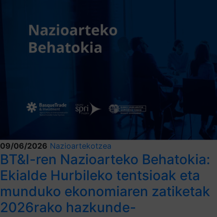
09/06/2026
Nazioartekotzea
BT&I-ren Nazioarteko Behatokia:
Ekialde Hurbileko tentsioak eta
munduko ekonomiaren zatiketak
2026rako hazkunde-