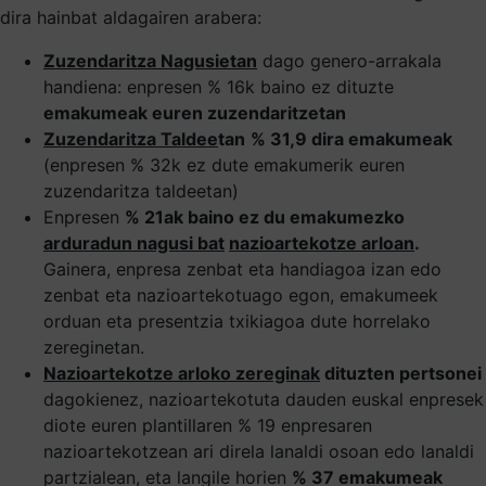
dira hainbat aldagairen arabera:
Zuzendaritza Nagusietan
dago genero-arrakala
handiena: enpresen % 16k baino ez dituzte
emakumeak euren zuzendaritzetan
Zuzendaritza Taldee
tan
% 31,9 dira emakumeak
(enpresen % 32k ez dute emakumerik euren
zuzendaritza taldeetan)
Enpresen
% 21ak baino ez du emakumezko
arduradun nagusi bat
nazioartekotze arloan
.
Gainera, enpresa zenbat eta handiagoa izan edo
zenbat eta nazioartekotuago egon, emakumeek
orduan eta presentzia txikiagoa dute horrelako
zereginetan.
Nazioartekotze arloko zereginak
dituzten pertsonei
dagokienez, nazioartekotuta dauden euskal enpresek
diote euren plantillaren % 19 enpresaren
nazioartekotzean ari direla lanaldi osoan edo lanaldi
partzialean, eta langile horien
% 37 emakumeak