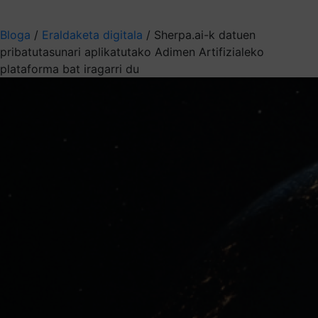
Aukeratu jaso nahi duzun informazioa
Bloga
/
Eraldaketa digitala
/
Sherpa.ai-k datuen
pribatutasunari aplikatutako Adimen Artifizialeko
plataforma bat iragarri du