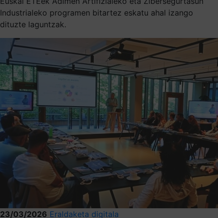
Euskal ETEek Adimen Artifizialeko eta Zibersegurtasun
Industrialeko programen bitartez eskatu ahal izango
dituzte laguntzak.
23/03/2026
Eraldaketa digitala