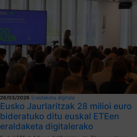
26/03/2026
Eraldaketa digitala
Eusko Jaurlaritzak 28 milioi euro
bideratuko ditu euskal ETEen
eraldaketa digitalerako