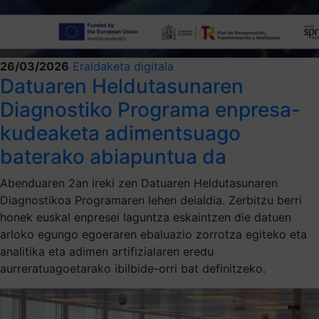
26/03/2026
Eraldaketa digitala
Datuaren Heldutasunaren
Diagnostiko Programa enpresa-
kudeaketa adimentsuago
baterako abiapuntua da
Abenduaren 2an ireki zen Datuaren Heldutasunaren
Diagnostikoa Programaren lehen deialdia. Zerbitzu berri
honek euskal enpresei laguntza eskaintzen die datuen
arloko egungo egoeraren ebaluazio zorrotza egiteko eta
analitika eta adimen artifizialaren eredu
aurreratuagoetarako ibilbide-orri bat definitzeko.