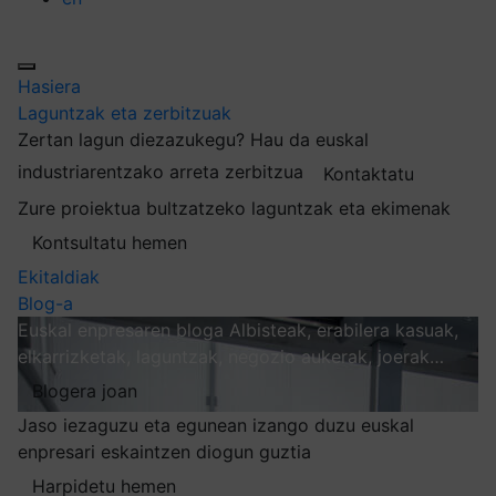
Hasiera
Laguntzak eta zerbitzuak
Zertan lagun diezazukegu?
Hau da euskal
industriarentzako arreta zerbitzua
Kontaktatu
Zure proiektua bultzatzeko laguntzak eta ekimenak
Kontsultatu hemen
Ekitaldiak
Blog-a
Euskal enpresaren bloga
Albisteak, erabilera kasuak,
elkarrizketak, laguntzak, negozio aukerak, joerak…
Blogera joan
Jaso iezaguzu eta egunean izango duzu euskal
enpresari eskaintzen diogun guztia
Harpidetu hemen