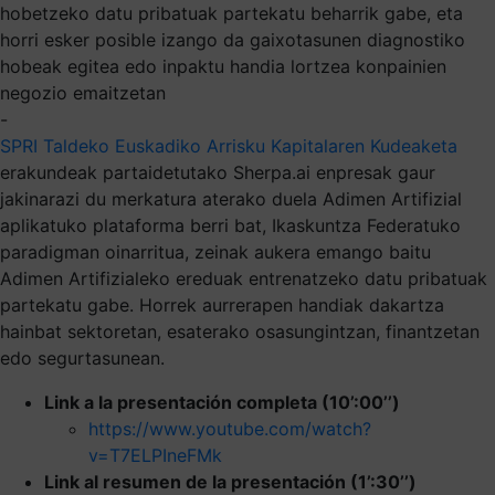
hobetzeko datu pribatuak partekatu beharrik gabe, eta
horri esker posible izango da gaixotasunen diagnostiko
hobeak egitea edo inpaktu handia lortzea konpainien
negozio emaitzetan
-
SPRI Taldeko Euskadiko Arrisku Kapitalaren Kudeaketa
erakundeak partaidetutako Sherpa.ai enpresak gaur
jakinarazi du merkatura aterako duela Adimen Artifizial
aplikatuko plataforma berri bat, Ikaskuntza Federatuko
paradigman oinarritua, zeinak aukera emango baitu
Adimen Artifizialeko ereduak entrenatzeko datu pribatuak
partekatu gabe. Horrek aurrerapen handiak dakartza
hainbat sektoretan, esaterako osasungintzan, finantzetan
edo segurtasunean.
Link a la presentación completa (10’:00’’)
https://www.youtube.com/watch?
v=T7ELPIneFMk
Link al resumen de la presentación (1’:30’’)