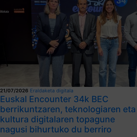
21/07/2026
Eraldaketa digitala
Euskal Encounter 34k BEC
berrikuntzaren, teknologiaren eta
kultura digitalaren topagune
nagusi bihurtuko du berriro