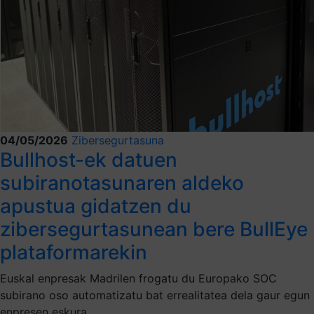
04/05/2026
Zibersegurtasuna
Bullhost-ek datuen
subiranotasunaren aldeko
apustua gidatzen du
zibersegurtasunean bere BullEye
plataformarekin
Euskal enpresak Madrilen frogatu du Europako SOC
subirano oso automatizatu bat errealitatea dela gaur egun
enpresen eskura