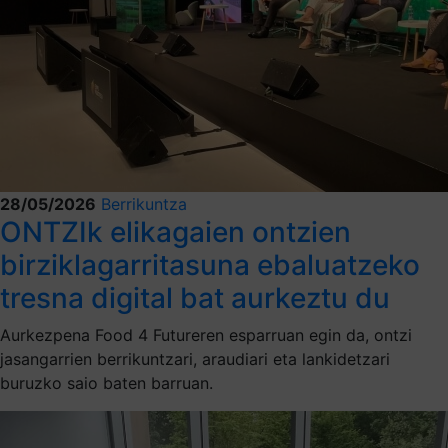
28/05/2026
Berrikuntza
ONTZIk elikagaien ontzien
birziklagarritasuna ebaluatzeko
tresna digital bat aurkeztu du
Aurkezpena Food 4 Futureren esparruan egin da, ontzi
jasangarrien berrikuntzari, araudiari eta lankidetzari
buruzko saio baten barruan.