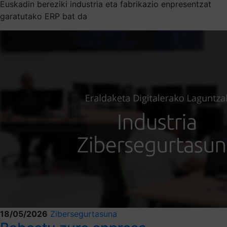
Euskadin bereziki industria eta fabrikazio enpresentzat
garatutako ERP bat da
18/05/2026
Zibersegurtasuna