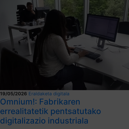
19/05/2026
Eraldaketa digitala
Omnium!: Fabrikaren
errealitatetik pentsatutako
digitalizazio industriala