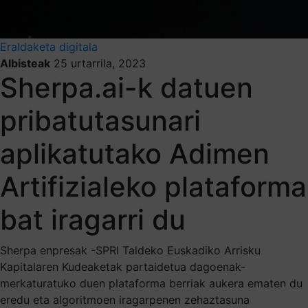
Eraldaketa digitala
Albisteak
25 urtarrila, 2023
Sherpa.ai-k datuen
pribatutasunari
aplikatutako Adimen
Artifizialeko plataforma
bat iragarri du
Sherpa enpresak -SPRI Taldeko Euskadiko Arrisku
Kapitalaren Kudeaketak partaidetua dagoenak-
merkaturatuko duen plataforma berriak aukera ematen du
eredu eta algoritmoen iragarpenen zehaztasuna