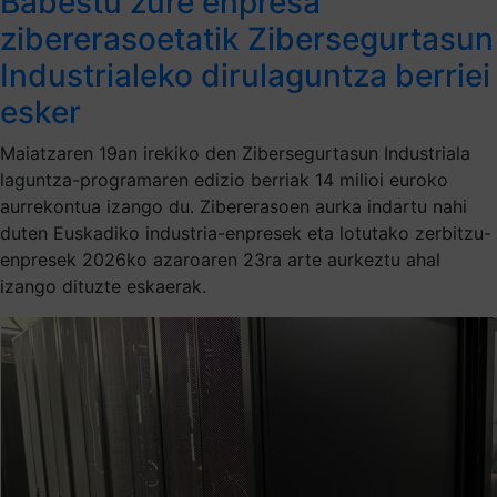
Babestu zure enpresa
zibererasoetatik Zibersegurtasun
Industrialeko dirulaguntza berriei
esker
Maiatzaren 19an irekiko den Zibersegurtasun Industriala
laguntza-programaren edizio berriak 14 milioi euroko
aurrekontua izango du. Zibererasoen aurka indartu nahi
duten Euskadiko industria-enpresek eta lotutako zerbitzu-
enpresek 2026ko azaroaren 23ra arte aurkeztu ahal
izango dituzte eskaerak.