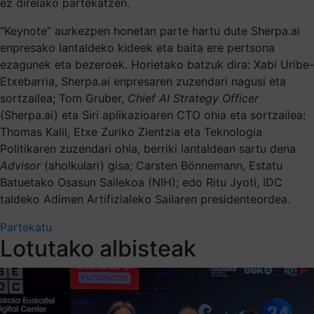
ez direlako partekatzen.
“Keynote” aurkezpen honetan parte hartu dute Sherpa.ai
enpresako lantaldeko kideek eta baita ere pertsona
ezagunek eta bezeroek. Horietako batzuk dira: Xabi Uribe-
Etxebarria, Sherpa.ai enpresaren zuzendari nagusi eta
sortzailea; Tom Gruber,
Chief AI Strategy Officer
(Sherpa.ai) eta Siri aplikazioaren CTO ohia eta sortzailea;
Thomas Kalil, Etxe Zuriko Zientzia eta Teknologia
Politikaren zuzendari ohia, berriki lantaldean sartu dena
Advisor
(aholkulari) gisa; Carsten Bönnemann, Estatu
Batuetako Osasun Sailekoa (NIH); edo Ritu Jyoti, IDC
taldeko Adimen Artifizialeko Sailaren presidenteordea.
Partekatu
Lotutako albisteak