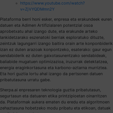
https://www.youtube.com/watch?
v=ZjVYQDMmn2Y
Plataforma berri honi esker, enpresa eta erakundeek euren
datuen eta Adimen Artifizialaren potentzial osoa
aprobetxatu ahal izango dute, eta erakunde arteko
lankidetzarako eszenatoki berriak esploratuko dituzte,
zeintzuk lagungarri izango baitira orain arte konponbiderik
izan ez duten arazoak konpontzeko, esaterako: gaur egun
sendabiderik ez duten gaixotasunentzako sendabideak,
baliabide mugatuen optimizazioa, iruzurrak detektatzea,
energia eraginkortasuna eta karbono-aztarna murriztea.
Eta hori guztia lortu ahal izango da pertsonen datuen
pribatutasuna urratu gabe.
Sherpa.ai enpresaren teknologia guztia pribatutasun,
segurtasun eta datuaren etika printzipioetan oinarritzen
da. Plataformak aukera ematen du eredu eta algoritmoen
zehaztasuna hobetzeko modu pribatu eta etikoan, datuak