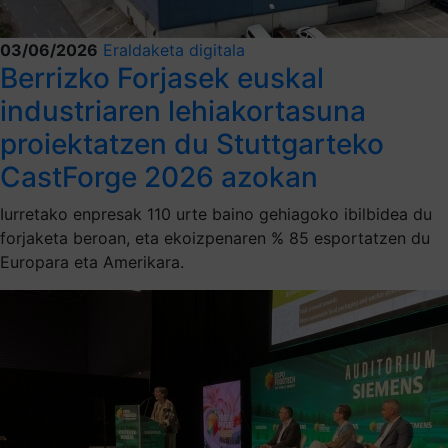
03/06/2026
Eraldaketa digitala
Berrizko Forjasek euskal
industriaren lehiakortasuna
proiektatzen du Stuttgarteko
CastForge 2026 azokan
Iurretako enpresak 110 urte baino gehiagoko ibilbidea du
forjaketa beroan, eta ekoizpenaren % 85 esportatzen du
Europara eta Amerikara.