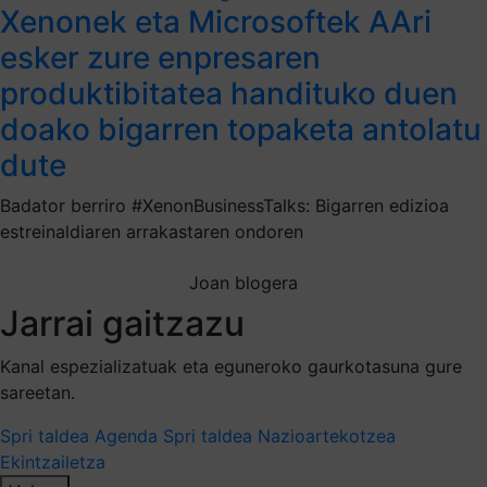
Xenonek eta Microsoftek AAri
esker zure enpresaren
produktibitatea handituko duen
doako bigarren topaketa antolatu
dute
Badator berriro #XenonBusinessTalks: Bigarren edizioa
estreinaldiaren arrakastaren ondoren
Joan blogera
Jarrai gaitzazu
Kanal espezializatuak eta eguneroko gaurkotasuna gure
sareetan.
Spri taldea
Agenda Spri taldea
Nazioartekotzea
Ekintzailetza