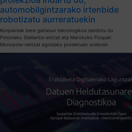
automobilgintzarako irtenbide
robotizatu aurreratuekin
Konpainiak bere gaitasun teknologikoa sendotu du
Poloniako Stellantis-entzat eta Marokoko Floquet
Monopole-rentzat egindako proiektuen ondoren