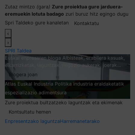
Zutaz mintzo
(
gara
)
Zure proiektua gure jarduera-
eremuekin lotuta badago
zuri buruz hitz egingo dugu
Spri Taldeko gure kanaletan
Kontaktatu
‹
›
SPRI Taldea
Euskal enpresaren bloga
Albisteak, erabilera kasuak,
elkarrizketak, laguntzak, negozio aukerak, joerak…
Blogera joan
Atlas
Euskal Industria Politika
Industria eraldaketatik
espezializazio adimentsura
Arakatu
Zure proiektua bultzatzeko laguntzak eta ekimenak
Kontsultatu hemen
Enpresentzako laguntza
Harremanetarako
Nire harpidetzak