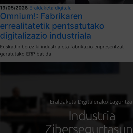
19/05/2026
Eraldaketa digitala
Omnium!: Fabrikaren
errealitatetik pentsatutako
digitalizazio industriala
Euskadin bereziki industria eta fabrikazio enpresentzat
garatutako ERP bat da