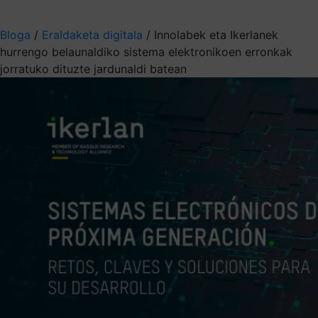
Aukeratu jaso nahi duzun informazioa
Bloga
/
Eraldaketa digitala
/
Innolabek eta Ikerlanek
hurrengo belaunaldiko sistema elektronikoen erronkak
jorratuko dituzte jardunaldi batean