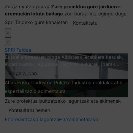
Zutaz mintzo
(
gara
)
Zure proiektua gure jarduera-
eremuekin lotuta badago
zuri buruz hitz egingo dugu
Spri Taldeko gure kanaletan
Kontaktatu
‹
›
SPRI Taldea
Euskal enpresaren bloga
Albisteak, erabilera kasuak,
elkarrizketak, laguntzak, negozio aukerak, joerak…
Blogera joan
Atlas
Euskal Industria Politika
Industria eraldaketatik
espezializazio adimentsura
Arakatu
Zure proiektua bultzatzeko laguntzak eta ekimenak
Kontsultatu hemen
Enpresentzako laguntza
Harremanetarako
Nire harpidetzak