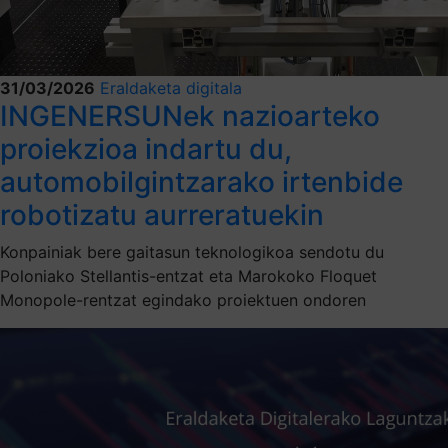
31/03/2026
Eraldaketa digitala
INGENERSUNek nazioarteko
proiekzioa indartu du,
automobilgintzarako irtenbide
robotizatu aurreratuekin
Konpainiak bere gaitasun teknologikoa sendotu du
Poloniako Stellantis-entzat eta Marokoko Floquet
Monopole-rentzat egindako proiektuen ondoren