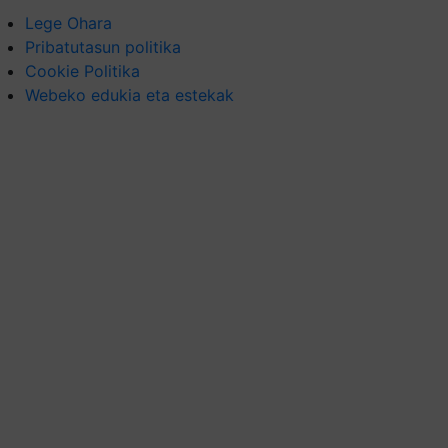
Lege Ohara
Pribatutasun politika
Cookie Politika
Webeko edukia eta estekak