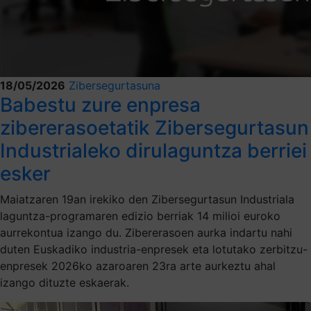
18/05/2026
Zibersegurtasuna
Babestu zure enpresa
zibererasoetatik Zibersegurtasun
Industrialeko dirulaguntza berriei
esker
Maiatzaren 19an irekiko den Zibersegurtasun Industriala
laguntza-programaren edizio berriak 14 milioi euroko
aurrekontua izango du. Zibererasoen aurka indartu nahi
duten Euskadiko industria-enpresek eta lotutako zerbitzu-
enpresek 2026ko azaroaren 23ra arte aurkeztu ahal
izango dituzte eskaerak.