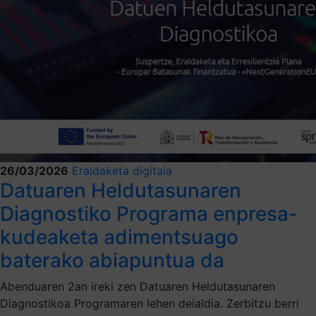
26/03/2026
Eraldaketa digitala
Datuaren Heldutasunaren
Diagnostiko Programa enpresa-
kudeaketa adimentsuago
baterako abiapuntua da
Abenduaren 2an ireki zen Datuaren Heldutasunaren
Diagnostikoa Programaren lehen deialdia. Zerbitzu berri