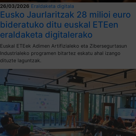
26/03/2026
Eraldaketa digitala
Eusko Jaurlaritzak 28 milioi euro
bideratuko ditu euskal ETEen
eraldaketa digitalerako
Euskal ETEek Adimen Artifizialeko eta Zibersegurtasun
Industrialeko programen bitartez eskatu ahal izango
dituzte laguntzak.