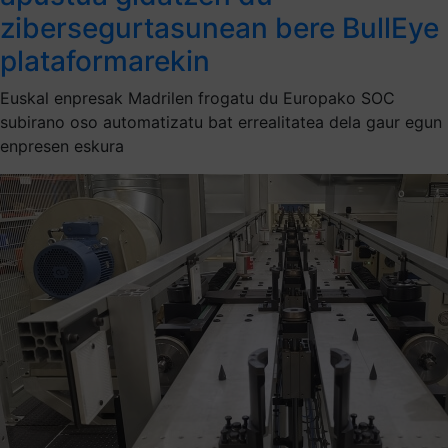
zibersegurtasunean bere BullEye
plataformarekin
Euskal enpresak Madrilen frogatu du Europako SOC
subirano oso automatizatu bat errealitatea dela gaur egun
enpresen eskura