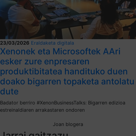
23/03/2026
Eraldaketa digitala
Xenonek eta Microsoftek AAri
esker zure enpresaren
produktibitatea handituko duen
doako bigarren topaketa antolatu
dute
Badator berriro #XenonBusinessTalks: Bigarren edizioa
estreinaldiaren arrakastaren ondoren
Joan blogera
Jarrai gaitzazu