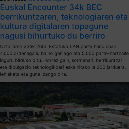
Euskal Encounter 34k BEC
berrikuntzaren, teknologiaren eta
kultura digitalaren topagune
nagusi bihurtuko du berriro
Uztailaren 23tik 26ra, Estatuko LAN party handienak
4.000 ordenagailu baino gehiago eta 5.000 parte-hartzaile
inguru bilduko ditu. Horrez gain, sormenari, berrikuntzari
eta dibulgazio teknologikoari eskainitako ia 200 jarduera,
lehiaketa eta gune izango dira.