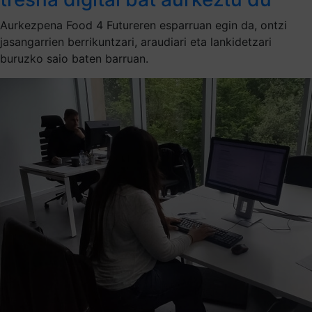
Aurkezpena Food 4 Futureren esparruan egin da, ontzi
jasangarrien berrikuntzari, araudiari eta lankidetzari
buruzko saio baten barruan.