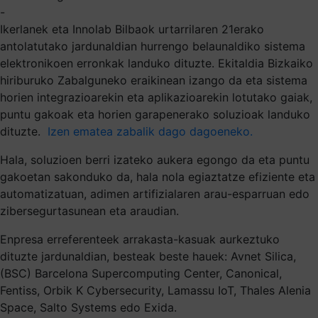
-
Ikerlanek eta Innolab Bilbaok urtarrilaren 21erako
antolatutako jardunaldian hurrengo belaunaldiko sistema
elektronikoen erronkak landuko dituzte. Ekitaldia Bizkaiko
hiriburuko Zabalguneko eraikinean izango da eta sistema
horien integrazioarekin eta aplikazioarekin lotutako gaiak,
puntu gakoak eta horien garapenerako soluzioak landuko
dituzte.
Izen ematea zabalik dago dagoeneko.
Hala, soluzioen berri izateko aukera egongo da eta puntu
gakoetan sakonduko da, hala nola egiaztatze efiziente eta
automatizatuan, adimen artifizialaren arau-esparruan edo
zibersegurtasunean eta araudian.
Enpresa erreferenteek arrakasta-kasuak aurkeztuko
dituzte jardunaldian, besteak beste hauek: Avnet Silica,
(BSC) Barcelona Supercomputing Center, Canonical,
Fentiss, Orbik K Cybersecurity, Lamassu IoT, Thales Alenia
Space, Salto Systems edo Exida.