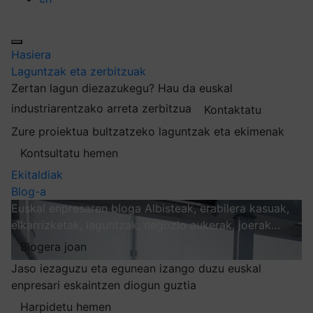
Hasiera
Laguntzak eta zerbitzuak
Zertan lagun diezazukegu?
Hau da euskal
industriarentzako arreta zerbitzua
Kontaktatu
Zure proiektua bultzatzeko laguntzak eta ekimenak
Kontsultatu hemen
Ekitaldiak
Blog-a
Euskal enpresaren bloga
Albisteak, erabilera kasuak,
elkarrizketak, laguntzak, negozio aukerak, joerak…
Blogera joan
Jaso iezaguzu eta egunean izango duzu euskal
enpresari eskaintzen diogun guztia
Harpidetu hemen