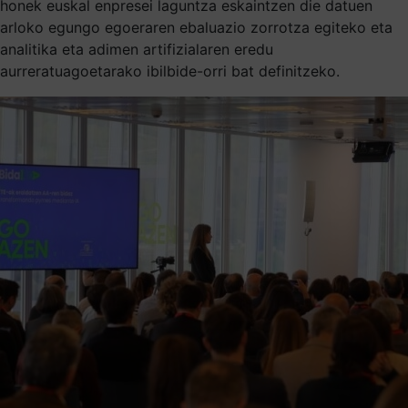
honek euskal enpresei laguntza eskaintzen die datuen
arloko egungo egoeraren ebaluazio zorrotza egiteko eta
analitika eta adimen artifizialaren eredu
aurreratuagoetarako ibilbide-orri bat definitzeko.