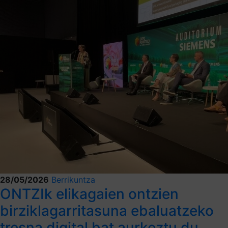
28/05/2026
Berrikuntza
ONTZIk elikagaien ontzien
birziklagarritasuna ebaluatzeko
tresna digital bat aurkeztu du