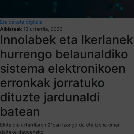
Eraldaketa digitala
Albisteak
13 urtarrila, 2026
Innolabek eta Ikerlanek
hurrengo belaunaldiko
sistema elektronikoen
erronkak jorratuko
dituzte jardunaldi
batean
Ekitaldia urtarrilaren 21ean izango da eta izena eman
daiteke dagoeneko