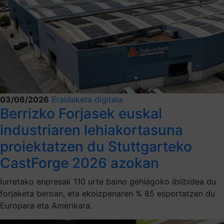
03/06/2026
Eraldaketa digitala
Berrizko Forjasek euskal
industriaren lehiakortasuna
proiektatzen du Stuttgarteko
CastForge 2026 azokan
Iurretako enpresak 110 urte baino gehiagoko ibilbidea du
forjaketa beroan, eta ekoizpenaren % 85 esportatzen du
Europara eta Amerikara.