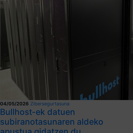
04/05/2026
Zibersegurtasuna
Bullhost-ek datuen
subiranotasunaren aldeko
apustua gidatzen du