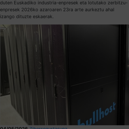
duten Euskadiko industria-enpresek eta lotutako zerbitzu-
enpresek 2026ko azaroaren 23ra arte aurkeztu ahal
izango dituzte eskaerak.
04/05/2026
Zibersegurtasuna