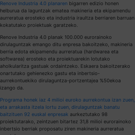
Renove Industria 4.0 planaren
bigarren edizio honen
helburua da laguntzak ematea makineria eta ekipamendu
aurreratua erosteko eta industria iraultza berriaren barruan
kokatutako proiektuak garatzeko.
Renove Industria 4.0 planak 100.000 eurorainoko
dirulaguntzak emango ditu enpresa bakoitzeko, makineria
berria edota ekipamendu aurreratua (hardwarea eta
softwarea) erosteko eta proiektuarekin lotutako
aholkularitza gastuak ordaintzeko. Eskaera bakoitzerako
onartutako gehienezko gastu eta inbertsio-
aurrekontuekiko dirulaguntza-portzentajea %50ekoa
izango da.
Programa honek iaz 4 milioi euroko aurrekontua izan zuen,
eta arrakasta itzela lortu zuen, dirulaguntzak banatu
baitzituen 92 euskal enpresak
aurkeztutako 98
proiektutarako, zeintzuen bitartez 31,8 milioi eurorainoko
inbertsio berriak proposatu ziren makineria aurreratua