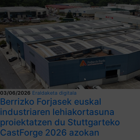
03/06/2026
Eraldaketa digitala
Berrizko Forjasek euskal
industriaren lehiakortasuna
proiektatzen du Stuttgarteko
CastForge 2026 azokan