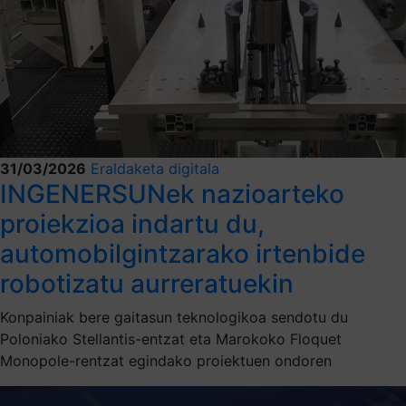
31/03/2026
Eraldaketa digitala
INGENERSUNek nazioarteko
proiekzioa indartu du,
automobilgintzarako irtenbide
robotizatu aurreratuekin
Konpainiak bere gaitasun teknologikoa sendotu du
Poloniako Stellantis-entzat eta Marokoko Floquet
Monopole-rentzat egindako proiektuen ondoren