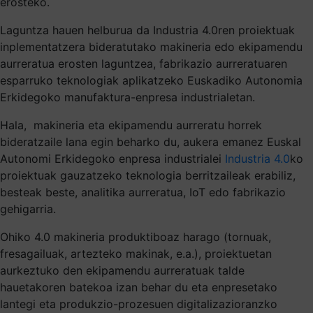
erosteko.
Laguntza hauen helburua da Industria 4.0ren proiektuak
inplementatzera bideratutako makineria edo ekipamendu
aurreratua erosten laguntzea, fabrikazio aurreratuaren
esparruko teknologiak aplikatzeko Euskadiko Autonomia
Erkidegoko manufaktura-enpresa industrialetan.
Hala, makineria eta ekipamendu aurreratu horrek
bideratzaile lana egin beharko du, aukera emanez Euskal
Autonomi Erkidegoko enpresa industrialei
Industria 4.0
ko
proiektuak gauzatzeko teknologia berritzaileak erabiliz,
besteak beste, analitika aurreratua, IoT edo fabrikazio
gehigarria.
Ohiko 4.0 makineria produktiboaz harago (tornuak,
fresagailuak, artezteko makinak, e.a.), proiektuetan
aurkeztuko den ekipamendu aurreratuak talde
hauetakoren batekoa izan behar du eta enpresetako
lantegi eta produkzio-prozesuen digitalizazioranzko