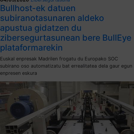
Bullhost-ek datuen
subiranotasunaren aldeko
apustua gidatzen du
zibersegurtasunean bere BullEye
plataformarekin
Euskal enpresak Madrilen frogatu du Europako SOC
subirano oso automatizatu bat errealitatea dela gaur egun
enpresen eskura