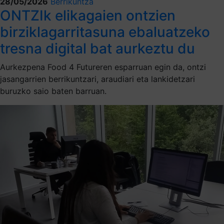
28/05/2026
Berrikuntza
ONTZIk elikagaien ontzien
birziklagarritasuna ebaluatzeko
tresna digital bat aurkeztu du
Aurkezpena Food 4 Futureren esparruan egin da, ontzi
jasangarrien berrikuntzari, araudiari eta lankidetzari
buruzko saio baten barruan.