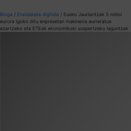
Aukeratu jaso nahi duzun informazioa
Bloga
/
Eraldaketa digitala
/
Eusko Jaurlaritzak 5 milioi
eurora igoko ditu enpresetan makineria aurreratua
ezartzeko eta ETEak ekonomikoki suspertzeko laguntzak