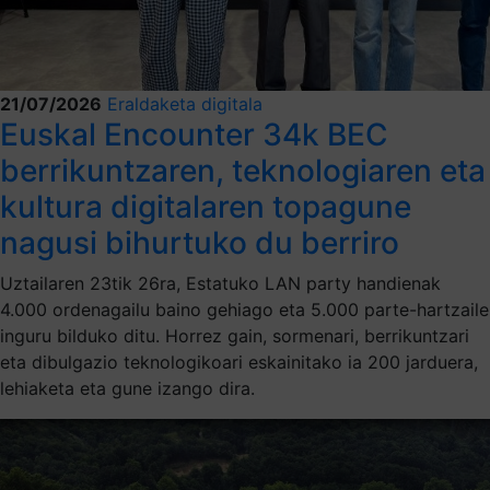
21/07/2026
Eraldaketa digitala
Euskal Encounter 34k BEC
berrikuntzaren, teknologiaren eta
kultura digitalaren topagune
nagusi bihurtuko du berriro
Uztailaren 23tik 26ra, Estatuko LAN party handienak
4.000 ordenagailu baino gehiago eta 5.000 parte-hartzaile
inguru bilduko ditu. Horrez gain, sormenari, berrikuntzari
eta dibulgazio teknologikoari eskainitako ia 200 jarduera,
lehiaketa eta gune izango dira.