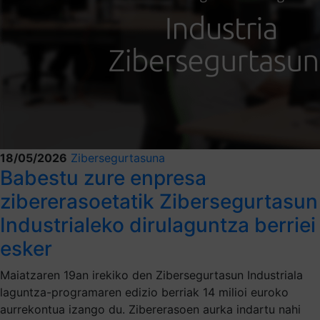
18/05/2026
Zibersegurtasuna
Babestu zure enpresa
zibererasoetatik Zibersegurtasun
Industrialeko dirulaguntza berriei
esker
Maiatzaren 19an irekiko den Zibersegurtasun Industriala
laguntza-programaren edizio berriak 14 milioi euroko
aurrekontua izango du. Zibererasoen aurka indartu nahi