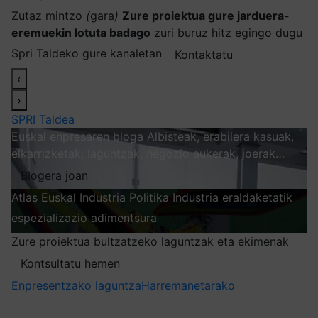
Zutaz mintzo
(
gara
)
Zure proiektua gure jarduera-
eremuekin lotuta badago
zuri buruz hitz egingo dugu
Spri Taldeko gure kanaletan
Kontaktatu
‹
›
SPRI Taldea
Euskal enpresaren bloga
Albisteak, erabilera kasuak,
elkarrizketak, laguntzak, negozio aukerak, joerak…
Blogera joan
Atlas
Euskal Industria Politika
Industria eraldaketatik
espezializazio adimentsura
Arakatu
Zure proiektua bultzatzeko laguntzak eta ekimenak
Kontsultatu hemen
Enpresentzako laguntza
Harremanetarako
Nire harpidetzak