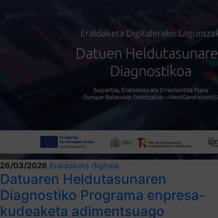
26/03/2026
Eraldaketa digitala
Datuaren Heldutasunaren
Diagnostiko Programa enpresa-
kudeaketa adimentsuago