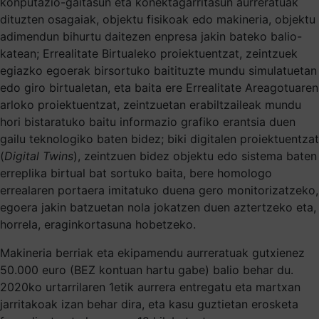
konputazio-gaitasun eta konektagarritasun aurreratuak
dituzten osagaiak, objektu fisikoak edo makineria, objektu
adimendun bihurtu daitezen enpresa jakin bateko balio-
katean; Errealitate Birtualeko proiektuentzat, zeintzuek
egiazko egoerak birsortuko baitituzte mundu simulatuetan
edo giro birtualetan, eta baita ere Errealitate Areagotuaren
arloko proiektuentzat, zeintzuetan erabiltzaileak mundu
hori bistaratuko baitu informazio grafiko erantsia duen
gailu teknologiko baten bidez; biki digitalen proiektuentzat
(
Digital Twins
), zeintzuen bidez objektu edo sistema baten
erreplika birtual bat sortuko baita, bere homologo
errealaren portaera imitatuko duena gero monitorizatzeko,
egoera jakin batzuetan nola jokatzen duen aztertzeko eta,
horrela, eraginkortasuna hobetzeko.
Makineria berriak eta ekipamendu aurreratuak gutxienez
50.000 euro (BEZ kontuan hartu gabe) balio behar du.
2020ko urtarrilaren 1etik aurrera entregatu eta martxan
jarritakoak izan behar dira, eta kasu guztietan erosketa