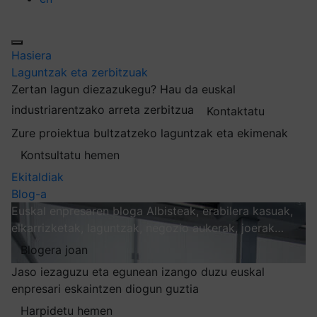
Hasiera
Laguntzak eta zerbitzuak
Zertan lagun diezazukegu?
Hau da euskal
industriarentzako arreta zerbitzua
Kontaktatu
Zure proiektua bultzatzeko laguntzak eta ekimenak
Kontsultatu hemen
Ekitaldiak
Blog-a
Euskal enpresaren bloga
Albisteak, erabilera kasuak,
elkarrizketak, laguntzak, negozio aukerak, joerak…
Blogera joan
Jaso iezaguzu eta egunean izango duzu euskal
enpresari eskaintzen diogun guztia
Harpidetu hemen