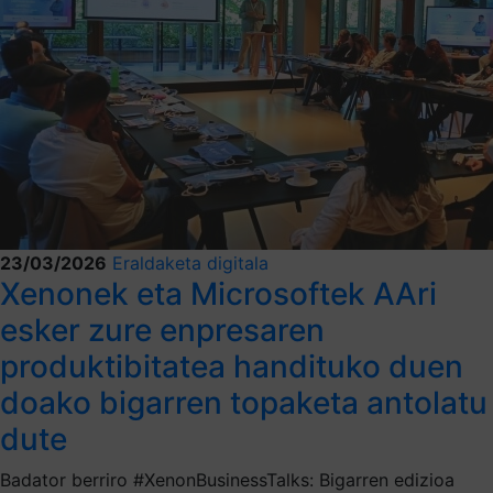
23/03/2026
Eraldaketa digitala
Xenonek eta Microsoftek AAri
esker zure enpresaren
produktibitatea handituko duen
doako bigarren topaketa antolatu
dute
Badator berriro #XenonBusinessTalks: Bigarren edizioa