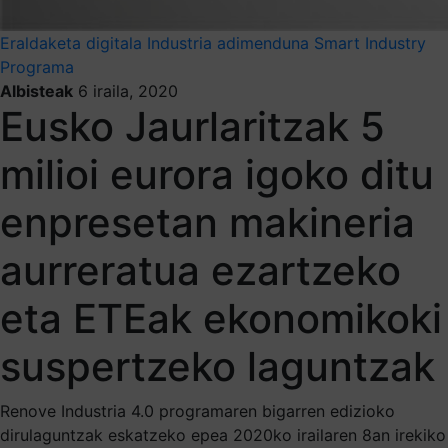
Eraldaketa digitala
Industria adimenduna
Smart Industry
Programa
Albisteak
6 iraila, 2020
Eusko Jaurlaritzak 5
milioi eurora igoko ditu
enpresetan makineria
aurreratua ezartzeko
eta ETEak ekonomikoki
suspertzeko laguntzak
Renove Industria 4.0 programaren bigarren edizioko
dirulaguntzak eskatzeko epea 2020ko irailaren 8an irekiko