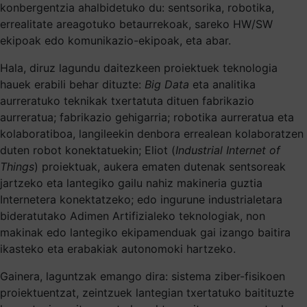
konbergentzia ahalbidetuko du: sentsorika, robotika,
errealitate areagotuko betaurrekoak, sareko HW/SW
ekipoak edo komunikazio-ekipoak, eta abar.
Hala, diruz lagundu daitezkeen proiektuek teknologia
hauek erabili behar dituzte:
Big Data
eta analitika
aurreratuko teknikak txertatuta dituen fabrikazio
aurreratua; fabrikazio gehigarria; robotika aurreratua eta
kolaboratiboa, langileekin denbora errealean kolaboratzen
duten robot konektatuekin; Eliot (
Industrial Internet of
Things
) proiektuak, aukera ematen dutenak sentsoreak
jartzeko eta lantegiko gailu nahiz makineria guztia
Internetera konektatzeko; edo ingurune industrialetara
bideratutako Adimen Artifizialeko teknologiak, non
makinak edo lantegiko ekipamenduak gai izango baitira
ikasteko eta erabakiak autonomoki hartzeko.
Gainera, laguntzak emango dira: sistema ziber-fisikoen
proiektuentzat, zeintzuek lantegian txertatuko baitituzte