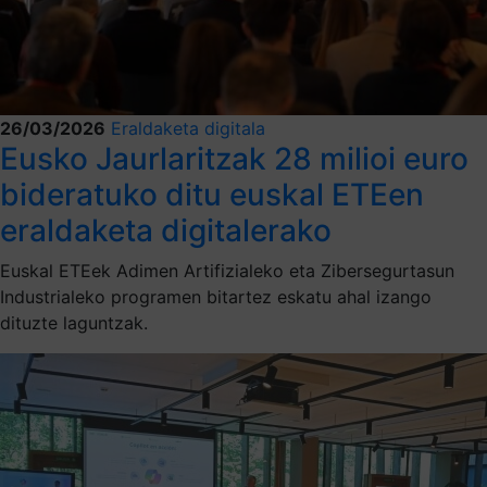
26/03/2026
Eraldaketa digitala
Eusko Jaurlaritzak 28 milioi euro
bideratuko ditu euskal ETEen
eraldaketa digitalerako
Euskal ETEek Adimen Artifizialeko eta Zibersegurtasun
Industrialeko programen bitartez eskatu ahal izango
dituzte laguntzak.