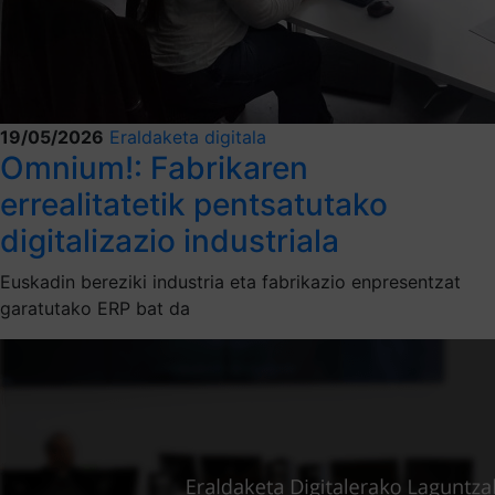
19/05/2026
Eraldaketa digitala
Omnium!: Fabrikaren
errealitatetik pentsatutako
digitalizazio industriala
Euskadin bereziki industria eta fabrikazio enpresentzat
garatutako ERP bat da