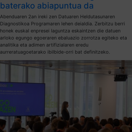
baterako abiapuntua da
Abenduaren 2an ireki zen Datuaren Heldutasunaren
Diagnostikoa Programaren lehen deialdia. Zerbitzu berri
honek euskal enpresei laguntza eskaintzen die datuen
arloko egungo egoeraren ebaluazio zorrotza egiteko eta
analitika eta adimen artifizialaren eredu
aurreratuagoetarako ibilbide-orri bat definitzeko.