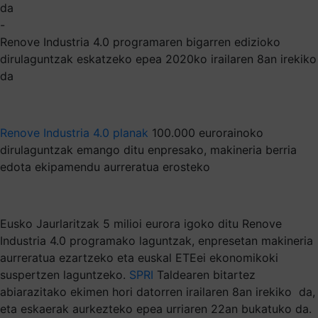
da
-
Renove Industria 4.0 programaren bigarren edizioko
dirulaguntzak eskatzeko epea 2020ko irailaren 8an irekiko
da
Renove Industria 4.0 planak
100.000 eurorainoko
dirulaguntzak emango ditu enpresako, makineria berria
edota ekipamendu aurreratua erosteko
Eusko Jaurlaritzak 5 milioi eurora igoko ditu Renove
Industria 4.0 programako laguntzak, enpresetan makineria
aurreratua ezartzeko eta euskal ETEei ekonomikoki
suspertzen laguntzeko.
SPRI
Taldearen bitartez
abiarazitako ekimen hori datorren irailaren 8an irekiko da,
eta eskaerak aurkezteko epea urriaren 22an bukatuko da.