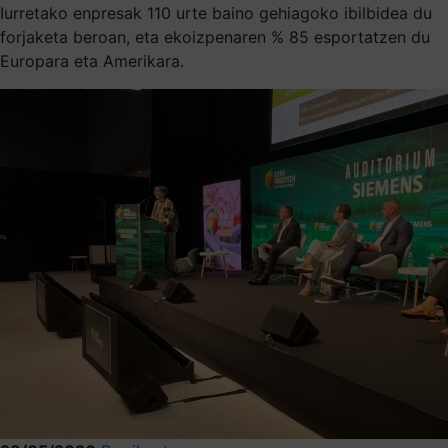
Iurretako enpresak 110 urte baino gehiagoko ibilbidea du
forjaketa beroan, eta ekoizpenaren % 85 esportatzen du
Europara eta Amerikara.