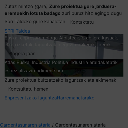
Zutaz mintzo
(
gara
)
Zure proiektua gure jarduera-
eremuekin lotuta badago
zuri buruz hitz egingo dugu
Spri Taldeko gure kanaletan
Kontaktatu
SPRI Taldea
Euskal enpresaren bloga
Albisteak, erabilera kasuak,
elkarrizketak, laguntzak, negozio aukerak, joerak…
Blogera joan
Atlas
Euskal Industria Politika
Industria eraldaketatik
espezializazio adimentsura
Arakatu
Zure proiektua bultzatzeko laguntzak eta ekimenak
Kontsultatu hemen
Enpresentzako laguntza
Harremanetarako
Nire harpidetzak
Aukeratu jaso nahi duzun informazioa
Gardentasunaren ataria
/
Gardentasunaren ataria