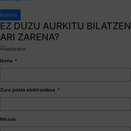
Bilaketa
EZ DUZU AURKITU BILATZEN
ARI ZARENA?
Izena
*
Zure posta elektronikoa
*
Mezua