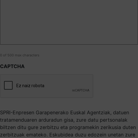
0 of 500 max characters
CAPTCHA
SPRI-Enpresen Garapenerako Euskal Agentziak, datuen
tratamenduaren arduradun gisa, zure datu pertsonalak
biltzen ditu gure zerbitzu eta programekin zerikusia duten
zerbitzuak emateko. Eskubidea duzu edozein unetan zure