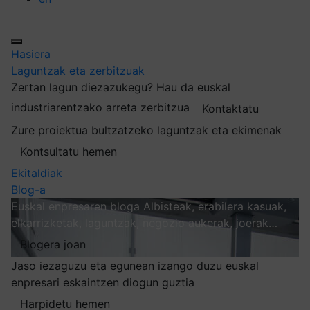
Hasiera
Laguntzak eta zerbitzuak
Zertan lagun diezazukegu?
Hau da euskal
industriarentzako arreta zerbitzua
Kontaktatu
Zure proiektua bultzatzeko laguntzak eta ekimenak
Kontsultatu hemen
Ekitaldiak
Blog-a
Euskal enpresaren bloga
Albisteak, erabilera kasuak,
elkarrizketak, laguntzak, negozio aukerak, joerak…
Blogera joan
Jaso iezaguzu eta egunean izango duzu euskal
enpresari eskaintzen diogun guztia
Harpidetu hemen