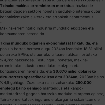
Txinako makina-erremintaren merkatua
, hazkunde
betean dagoen sektore honetan jarduteko interesa duten
konpainientzako aukerak eta erronkak nabarmenduz.
-
Makina-erremintako industria munduko ekoizpen eta
kontsumoaren herena da
Txina munduko bigarren ekonomiatzat finkatu da
, eta
posizio horren bermea dugu 2024an izandako 18,31 bilioi
dolarreko BPGa, eta aurreko urtearen aldean lortutako
% 4,7ko hazkundea. Testuinguru honetan, makina-
erremintako industria munduko ekoizpen eta
kontsumoaren herena da, eta
36.670 milioi dolarreko
diru-sarrera operatiboak izan ditu 2024an
, 2023an baino
% 4,9 gehiago. Zuzeneko nahiz zeharkako
250.000
enplegu baino gehiago
mantenduz eta kanpo-
merkataritzari gogoan hartzeko moduko ekarpena eginez,
Txinako merkatuak ingurune erakargarria eskaintzen die
zerbitzuak nazioartera zabaldu nahi dituzten euskal