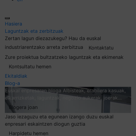
Hasiera
Laguntzak eta zerbitzuak
Zertan lagun diezazukegu?
Hau da euskal
industriarentzako arreta zerbitzua
Kontaktatu
Zure proiektua bultzatzeko laguntzak eta ekimenak
Kontsultatu hemen
Ekitaldiak
Blog-a
Euskal enpresaren bloga
Albisteak, erabilera kasuak,
elkarrizketak, laguntzak, negozio aukerak, joerak…
Blogera joan
Jaso iezaguzu eta egunean izango duzu euskal
enpresari eskaintzen diogun guztia
Harpidetu hemen