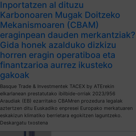
Inportatzen al dituzu
Karbonoaren Mugak Doitzeko
Mekanismoaren (CBAM)
eraginpean dauden merkantziak?
Gida honek azalduko dizkizu
horren eragin operatiboa eta
finantzarioa aurrez ikusteko
gakoak
Basque Trade & Investmentek TACEX by ATErekin
elkarlanean prestatutako ibilbide-orriak 2023/956
Araudiak (EB) ezarritako CBAMren prozedura legalak
aztertzen ditu Euskadiko enpresei Europako merkatuaren
eskakizun klimatiko berrietara egokitzen laguntzeko.
Deskargatu txostena