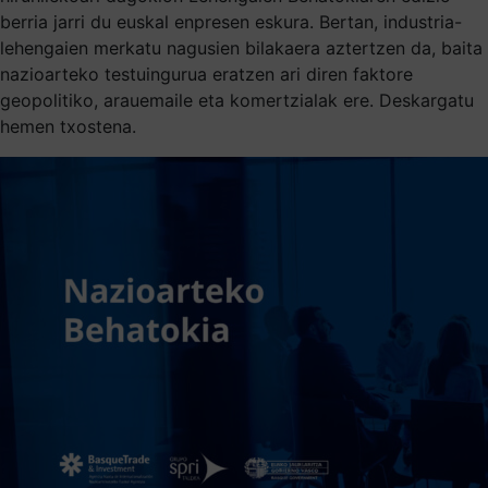
berria jarri du euskal enpresen eskura. Bertan, industria-
lehengaien merkatu nagusien bilakaera aztertzen da, baita
nazioarteko testuingurua eratzen ari diren faktore
geopolitiko, arauemaile eta komertzialak ere. Deskargatu
hemen txostena.