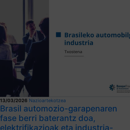
13/03/2026
Nazioartekotzea
Brasil automozio-garapenaren
fase berri baterantz doa,
elektrifikazioak eta industria-