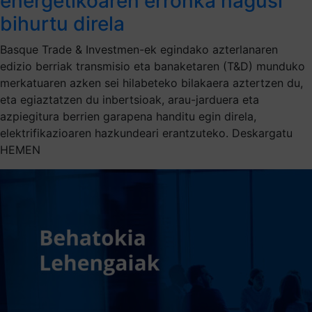
energetikoaren erronka nagusi
bihurtu direla
Basque Trade & Investmen-ek egindako azterlanaren
edizio berriak transmisio eta banaketaren (T&D) munduko
merkatuaren azken sei hilabeteko bilakaera aztertzen du,
eta egiaztatzen du inbertsioak, arau-jarduera eta
azpiegitura berrien garapena handitu egin direla,
elektrifikazioaren hazkundeari erantzuteko. Deskargatu
HEMEN