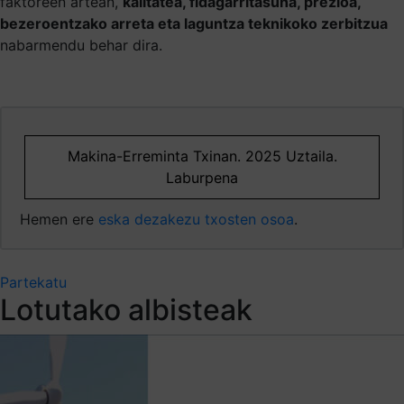
faktoreen artean,
kalitatea, fidagarritasuna, prezioa,
bezeroentzako arreta eta laguntza teknikoko zerbitzua
nabarmendu behar dira.
Makina-Erreminta Txinan. 2025 Uztaila.
Laburpena
Hemen ere
eska dezakezu txosten osoa
.
Partekatu
Lotutako albisteak