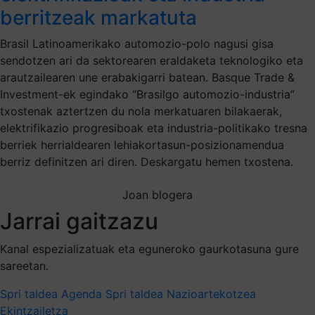
berritzeak markatuta
Brasil Latinoamerikako automozio-polo nagusi gisa
sendotzen ari da sektorearen eraldaketa teknologiko eta
arautzailearen une erabakigarri batean. Basque Trade &
Investment-ek egindako “Brasilgo automozio-industria”
txostenak aztertzen du nola merkatuaren bilakaerak,
elektrifikazio progresiboak eta industria-politikako tresna
berriek herrialdearen lehiakortasun-posizionamendua
berriz definitzen ari diren. Deskargatu hemen txostena.
Joan blogera
Jarrai gaitzazu
Kanal espezializatuak eta eguneroko gaurkotasuna gure
sareetan.
Spri taldea
Agenda Spri taldea
Nazioartekotzea
Ekintzailetza