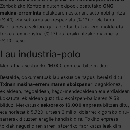
Zenbakizko Kontrola duten ekipoek osatutako
CNC
makina-erreminta
delakoaren eskarian, automobilgintza
(% 40) eta sektorea aeroespaziala (% 17) direla buru.
Badira beste sektore garrantzitsu batzuk ere, molde eta
trokelaren industria (% 13) eta eraikuntzako makineria
(% 10) kasu.
Lau industria-polo
Merkatuak sektoreko 16.000 enpresa biltzen ditu
Bestalde, dokumentuak lau eskualde nagusi bereizi ditu
Txinan makina-erremintaren ekoizpenari
dagokionez,
ekialdean, hegoaldean, hego-mendebaldean eta erdialdean
kokatuta, ekialdean guztizko ekoizpen-balioaren % 59
bilduz. Merkatuak
sektoreko 16.000 enpresa
biltzen ditu,
eta horietatik 5.720, urtean 3 milioi dolarretik gorako diru-
sarrerak dituzten eragile handiak dira. Tokiko enpresa
txikiak nagusi diren arren, atzerriko fabrikatzaileak dira