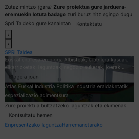
Zutaz mintzo
(
gara
)
Zure proiektua gure jarduera-
eremuekin lotuta badago
zuri buruz hitz egingo dugu
Spri Taldeko gure kanaletan
Kontaktatu
‹
›
SPRI Taldea
Euskal enpresaren bloga
Albisteak, erabilera kasuak,
elkarrizketak, laguntzak, negozio aukerak, joerak…
Blogera joan
Atlas
Euskal Industria Politika
Industria eraldaketatik
espezializazio adimentsura
Arakatu
Zure proiektua bultzatzeko laguntzak eta ekimenak
Kontsultatu hemen
Enpresentzako laguntza
Harremanetarako
Nire harpidetzak