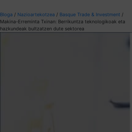
Aukeratu jaso nahi duzun informazioa
Bloga
/
Nazioartekotzea
/
Basque Trade & Investment
/
Makina-Erreminta Txinan: Berrikuntza teknologikoak eta
hazkundeak bultzatzen dute sektorea