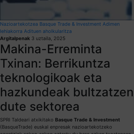
Nazioartekotzea
Basque Trade & Investment
Adimen
lehiakorra
Adituen aholkularitza
Argitalpenak
3 uztaila, 2025
Makina-Erreminta
Txinan: Berrikuntza
teknologikoak eta
hazkundeak bultzatzen
dute sektorea
SPRI Taldeari atxikitako
Basque Trade & Investment
(BasqueTrade) euskal enpresak nazioartekotzeko
agentziak sakon-sakon aztertu du bere azken txostenean