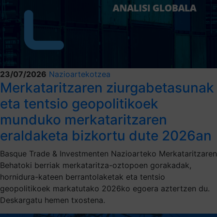
23/07/2026
Nazioartekotzea
Merkataritzaren ziurgabetasunak
eta tentsio geopolitikoek
munduko merkataritzaren
eraldaketa bizkortu dute 2026an
Basque Trade & Investmenten Nazioarteko Merkataritzaren
Behatoki berriak merkataritza-oztopoen gorakadak,
hornidura-kateen berrantolaketak eta tentsio
geopolitikoek markatutako 2026ko egoera aztertzen du.
Deskargatu hemen txostena.