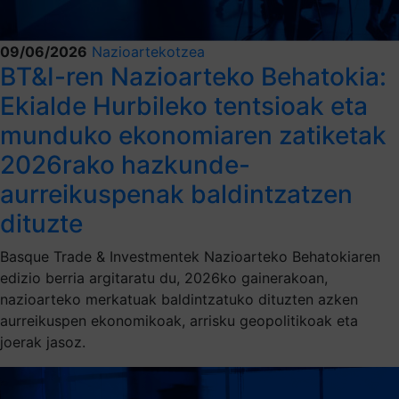
09/06/2026
Nazioartekotzea
BT&I-ren Nazioarteko Behatokia:
Ekialde Hurbileko tentsioak eta
munduko ekonomiaren zatiketak
2026rako hazkunde-
aurreikuspenak baldintzatzen
dituzte
Basque Trade & Investmentek Nazioarteko Behatokiaren
edizio berria argitaratu du, 2026ko gainerakoan,
nazioarteko merkatuak baldintzatuko dituzten azken
aurreikuspen ekonomikoak, arrisku geopolitikoak eta
joerak jasoz.