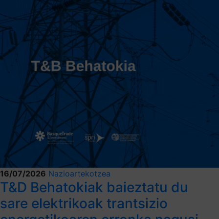
16/07/2026
Nazioartekotzea
T&D Behatokiak baieztatu du
sare elektrikoak trantsizio