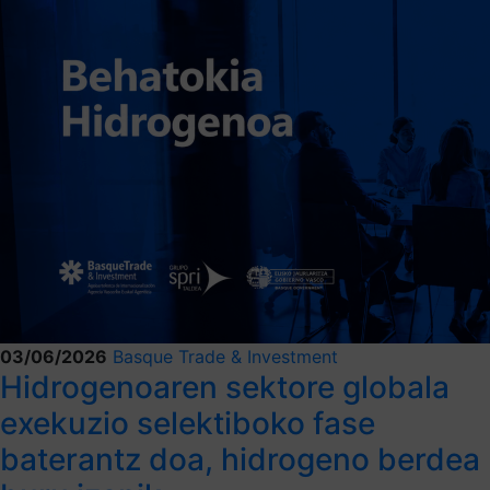
03/06/2026
Basque Trade & Investment
Hidrogenoaren sektore globala
exekuzio selektiboko fase
baterantz doa, hidrogeno berdea