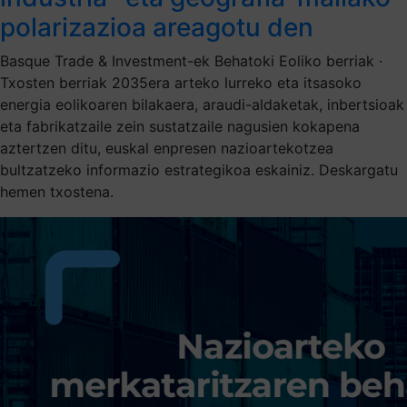
polarizazioa areagotu den
Basque Trade & Investment-ek Behatoki Eoliko berriak ·
Txosten berriak 2035era arteko lurreko eta itsasoko
energia eolikoaren bilakaera, araudi-aldaketak, inbertsioak
eta fabrikatzaile zein sustatzaile nagusien kokapena
aztertzen ditu, euskal enpresen nazioartekotzea
bultzatzeko informazio estrategikoa eskainiz. Deskargatu
hemen txostena.