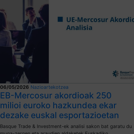
06/05/2026
Nazioartekotzea
EB-Mercosur akordioak 250
milioi euroko hazkundea ekar
dezake euskal esportazioetan
Basque Trade & Investment-ek analisi sakon bat garatu du
muga-zergen eta araudien aldaketek Euskadiko