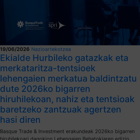
19/06/2026
Nazioartekotzea
Ekialde Hurbileko gatazkak eta
merkataritza-tentsioek
lehengaien merkatua baldintzatu
dute 2026ko bigarren
hiruhilekoan, nahiz eta tentsioak
baretzeko zantzuak agertzen
hasi diren
Basque Trade & Investment erakundeak 2026ko bigarren
hiruhilekoari dagokion Lehengaien Behatokiaren edizio