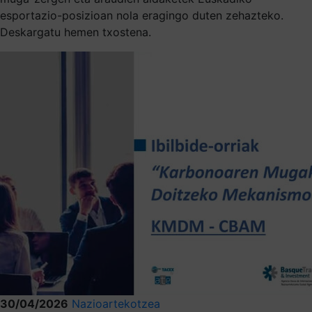
esportazio-posizioan nola eragingo duten zehazteko.
Deskargatu hemen txostena.
30/04/2026
Nazioartekotzea