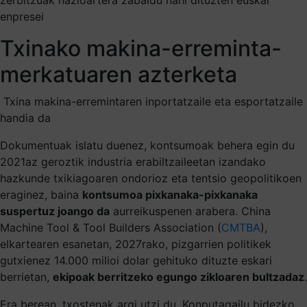
enpresei
Txinako makina-erreminta-
merkatuaren azterketa
Txina makina-erremintaren inportatzaile eta esportatzaile
handia da
Dokumentuak islatu duenez, kontsumoak behera egin du
2021az geroztik industria erabiltzaileetan izandako
hazkunde txikiagoaren ondorioz eta tentsio geopolitikoen
eraginez, baina
kontsumoa pixkanaka-pixkanaka
suspertuz joango da
aurreikuspenen arabera. China
Machine Tool & Tool Builders Association (
CMTBA
),
elkartearen esanetan, 2027rako, pizgarrien politikek
gutxienez 14.000 milioi dolar gehituko dituzte eskari
berrietan,
ekipoak berritzeko egungo zikloaren bultzadaz
.
Era berean, txostenak argi utzi du, Konputagailu bidezko