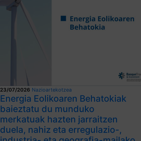
23/07/2026
Nazioartekotzea
Energia Eolikoaren Behatokiak
baieztatu du munduko
merkatuak hazten jarraitzen
duela, nahiz eta erregulazio-,
industria- eta geografia-mailako