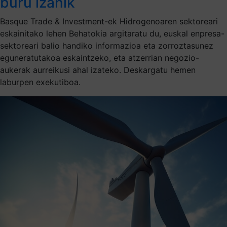
buru izanik
Basque Trade & Investment-ek Hidrogenoaren sektoreari
eskainitako lehen Behatokia argitaratu du, euskal enpresa-
sektoreari balio handiko informazioa eta zorroztasunez
eguneratutakoa eskaintzeko, eta atzerrian negozio-
aukerak aurreikusi ahal izateko. Deskargatu hemen
laburpen exekutiboa.