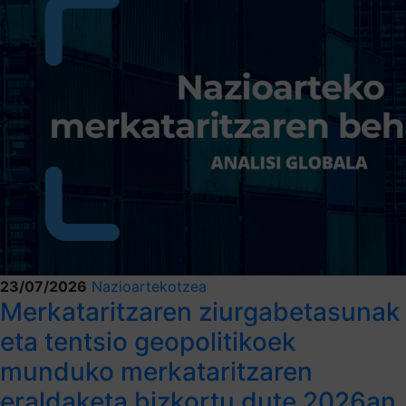
23/07/2026
Nazioartekotzea
Merkataritzaren ziurgabetasunak
eta tentsio geopolitikoek
munduko merkataritzaren
eraldaketa bizkortu dute 2026an