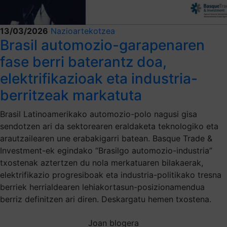
13/03/2026
Nazioartekotzea
Brasil automozio-garapenaren
fase berri baterantz doa,
elektrifikazioak eta industria-
berritzeak markatuta
Brasil Latinoamerikako automozio-polo nagusi gisa
sendotzen ari da sektorearen eraldaketa teknologiko eta
arautzailearen une erabakigarri batean. Basque Trade &
Investment-ek egindako “Brasilgo automozio-industria”
txostenak aztertzen du nola merkatuaren bilakaerak,
elektrifikazio progresiboak eta industria-politikako tresna
berriek herrialdearen lehiakortasun-posizionamendua
berriz definitzen ari diren. Deskargatu hemen txostena.
Joan blogera