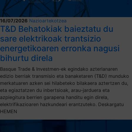
16/07/2026
Nazioartekotzea
T&D Behatokiak baieztatu du
sare elektrikoak trantsizio
energetikoaren erronka nagusi
bihurtu direla
Basque Trade & Investmen-ek egindako azterlanaren
edizio berriak transmisio eta banaketaren (T&D) munduko
merkatuaren azken sei hilabeteko bilakaera aztertzen du,
eta egiaztatzen du inbertsioak, arau-jarduera eta
azpiegitura berrien garapena handitu egin direla,
elektrifikazioaren hazkundeari erantzuteko. Deskargatu
HEMEN