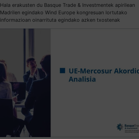
Hala erakusten du Basque Trade & Investmentek apirilean
Madrilen egindako Wind Europe kongresuan lortutako
informazioan oinarrituta egindako azken txostenak