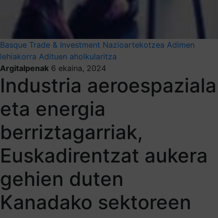
Basque Trade & Investment
Nazioartekotzea
Adimen
lehiakorra
Adituen aholkularitza
Argitalpenak
6 ekaina, 2024
Industria aeroespaziala
eta energia
berriztagarriak,
Euskadirentzat aukera
gehien duten
Kanadako sektoreen