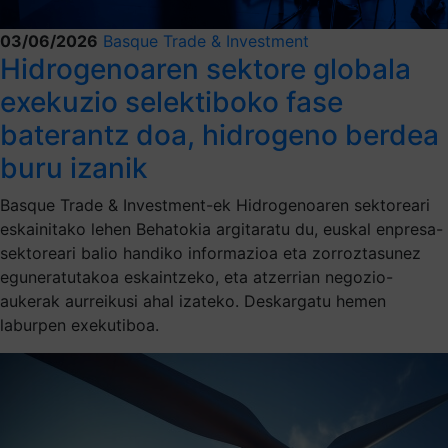
03/06/2026
Basque Trade & Investment
Hidrogenoaren sektore globala
exekuzio selektiboko fase
baterantz doa, hidrogeno berdea
buru izanik
Basque Trade & Investment-ek Hidrogenoaren sektoreari
eskainitako lehen Behatokia argitaratu du, euskal enpresa-
sektoreari balio handiko informazioa eta zorroztasunez
eguneratutakoa eskaintzeko, eta atzerrian negozio-
aukerak aurreikusi ahal izateko. Deskargatu hemen
laburpen exekutiboa.