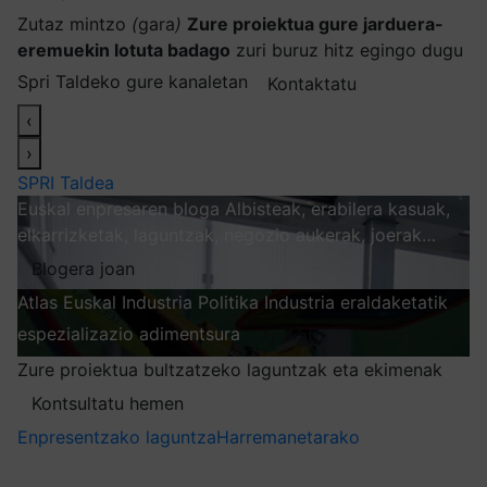
Zutaz mintzo
(
gara
)
Zure proiektua gure jarduera-
eremuekin lotuta badago
zuri buruz hitz egingo dugu
Spri Taldeko gure kanaletan
Kontaktatu
‹
›
SPRI Taldea
Euskal enpresaren bloga
Albisteak, erabilera kasuak,
elkarrizketak, laguntzak, negozio aukerak, joerak…
Blogera joan
Atlas
Euskal Industria Politika
Industria eraldaketatik
espezializazio adimentsura
Arakatu
Zure proiektua bultzatzeko laguntzak eta ekimenak
Kontsultatu hemen
Enpresentzako laguntza
Harremanetarako
Nire harpidetzak