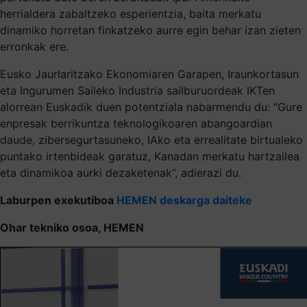
herrialdera zabaltzeko esperientzia, baita merkatu
dinamiko horretan finkatzeko aurre egin behar izan zieten
erronkak ere.
Eusko Jaurlaritzako Ekonomiaren Garapen, Iraunkortasun
eta Ingurumen Saileko Industria sailburuordeak IKTen
alorrean Euskadik duen potentziala nabarmendu du: “Gure
enpresak berrikuntza teknologikoaren abangoardian
daude, zibersegurtasuneko, IAko eta errealitate birtualeko
puntako irtenbideak garatuz, Kanadan merkatu hartzailea
eta dinamikoa aurki dezaketenak”, adierazi du.
Laburpen exekutiboa
HEMEN deskarga daiteke
Ohar tekniko osoa, HEMEN