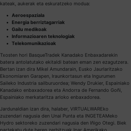
kateak, aukerak eta eskuratzeko modua:
Aeroespaziala
Energia berriztagarriak
Gailu medikoak
Informazioaren teknologiak
Telekomunikazioak
Txosten hori BasqueTradek Kanadako Enbaxadarekin
batera antolatutako ekitaldi batean eman zen ezagutzera.
Bertan izan dira Mikel Amundarain, Eusko Jaurlaritzako
Ekonomiaren Garapen, Iraunkortasun eta Ingurumen
Saileko Industria sailburuordea; Wendy Drukier, Espainiako
Kanadako enbaxadorea eta Andorra de Fernando Goñi,
Espainiako merkataritza arloko enbaxadorea.
Jardunaldian izan dira, halaber, VIRTUALWAREko
zuzendari nagusia den Unai Punta eta INGETEAMeko
Hydro sektoreko zuzendari nagusia den Iñigo Otegi. Biek
partekatu dute beren zerbitzuak Ipar Amerikako