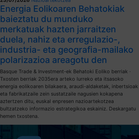
Energia Eolikoaren Behatokiak
baieztatu du munduko
merkatuak hazten jarraitzen
duela, nahiz eta erregulazio-,
industria- eta geografia-mailako
polarizazioa areagotu den
Basque Trade & Investment-ek Behatoki Eoliko berriak ·
Txosten berriak 2035era arteko lurreko eta itsasoko
energia eolikoaren bilakaera, araudi-aldaketak, inbertsioak
eta fabrikatzaile zein sustatzaile nagusien kokapena
aztertzen ditu, euskal enpresen nazioartekotzea
bultzatzeko informazio estrategikoa eskainiz. Deskargatu
hemen txostena.