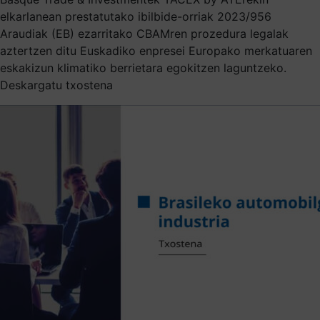
elkarlanean prestatutako ibilbide-orriak 2023/956
Araudiak (EB) ezarritako CBAMren prozedura legalak
aztertzen ditu Euskadiko enpresei Europako merkatuaren
eskakizun klimatiko berrietara egokitzen laguntzeko.
Deskargatu txostena