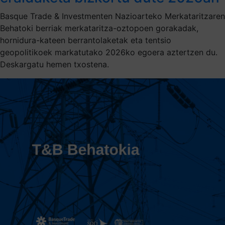
Basque Trade & Investmenten Nazioarteko Merkataritzaren
Behatoki berriak merkataritza-oztopoen gorakadak,
hornidura-kateen berrantolaketak eta tentsio
geopolitikoek markatutako 2026ko egoera aztertzen du.
Deskargatu hemen txostena.