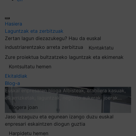
Hasiera
Laguntzak eta zerbitzuak
Zertan lagun diezazukegu?
Hau da euskal
industriarentzako arreta zerbitzua
Kontaktatu
Zure proiektua bultzatzeko laguntzak eta ekimenak
Kontsultatu hemen
Ekitaldiak
Blog-a
Euskal enpresaren bloga
Albisteak, erabilera kasuak,
elkarrizketak, laguntzak, negozio aukerak, joerak…
Blogera joan
Jaso iezaguzu eta egunean izango duzu euskal
enpresari eskaintzen diogun guztia
Harpidetu hemen