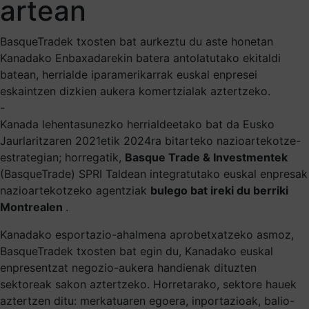
artean
BasqueTradek txosten bat aurkeztu du aste honetan
Kanadako Enbaxadarekin batera antolatutako ekitaldi
batean, herrialde iparamerikarrak euskal enpresei
eskaintzen dizkien aukera komertzialak aztertzeko.
-
Kanada lehentasunezko herrialdeetako bat da Eusko
Jaurlaritzaren 2021etik 2024ra bitarteko nazioartekotze-
estrategian; horregatik,
Basque Trade & Investmentek
(BasqueTrade) SPRI Taldean integratutako euskal enpresak
nazioartekotzeko agentziak
bulego bat ireki du berriki
Montrealen
.
Kanadako esportazio-ahalmena aprobetxatzeko asmoz,
BasqueTradek txosten bat egin du, Kanadako euskal
enpresentzat negozio-aukera handienak dituzten
sektoreak sakon aztertzeko. Horretarako, sektore hauek
aztertzen ditu: merkatuaren egoera, inportazioak, balio-