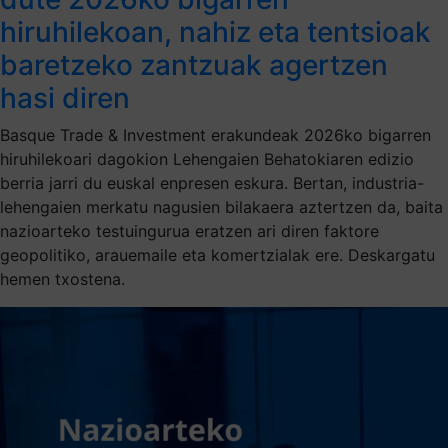
hiruhilekoan, nahiz eta tentsioak
baretzeko zantzuak agertzen
hasi diren
Basque Trade & Investment erakundeak 2026ko bigarren
hiruhilekoari dagokion Lehengaien Behatokiaren edizio
berria jarri du euskal enpresen eskura. Bertan, industria-
lehengaien merkatu nagusien bilakaera aztertzen da, baita
nazioarteko testuingurua eratzen ari diren faktore
geopolitiko, arauemaile eta komertzialak ere. Deskargatu
hemen txostena.