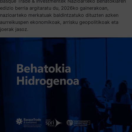
Basque Trade & Investmentek Nazioarteko Behatokiaren
edizio berria argitaratu du, 2026ko gainerakoan,
nazioarteko merkatuak baldintzatuko dituzten azken
aurreikuspen ekonomikoak, arrisku geopolitikoak eta
joerak jasoz.