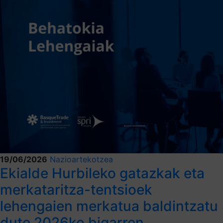
19/06/2026
Nazioartekotzea
Ekialde Hurbileko gatazkak eta
merkataritza-tentsioek
lehengaien merkatua baldintzatu
dute 2026ko bigarren