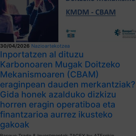
30/04/2026
Nazioartekotzea
Inportatzen al dituzu
Karbonoaren Mugak Doitzeko
Mekanismoaren (CBAM)
eraginpean dauden merkantziak?
Gida honek azalduko dizkizu
horren eragin operatiboa eta
finantzarioa aurrez ikusteko
gakoak
Basque Trade & Investmentek TACEX by ATErekin