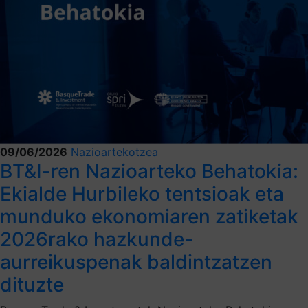
09/06/2026
Nazioartekotzea
BT&I-ren Nazioarteko Behatokia:
Ekialde Hurbileko tentsioak eta
munduko ekonomiaren zatiketak
2026rako hazkunde-
aurreikuspenak baldintzatzen
dituzte