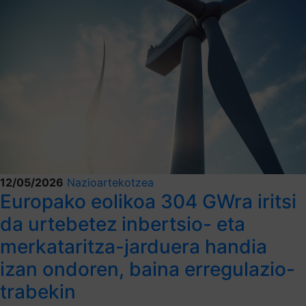
12/05/2026
Nazioartekotzea
Europako eolikoa 304 GWra iritsi
da urtebetez inbertsio- eta
merkataritza-jarduera handia
izan ondoren, baina erregulazio-
trabekin