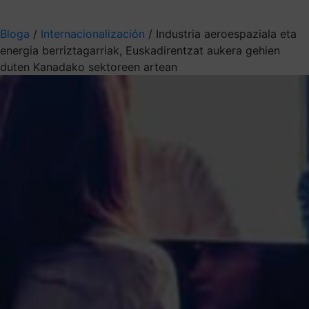
Aukeratu jaso nahi duzun informazioa
Bloga
/
Internacionalización
/
Industria aeroespaziala eta
energia berriztagarriak, Euskadirentzat aukera gehien
duten Kanadako sektoreen artean