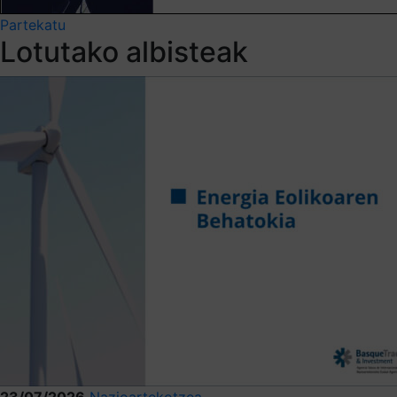
Partekatu
Lotutako albisteak
23/07/2026
Nazioartekotzea