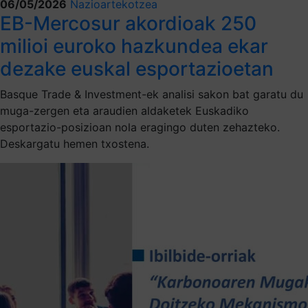
06/05/2026
Nazioartekotzea
EB-Mercosur akordioak 250
milioi euroko hazkundea ekar
dezake euskal esportazioetan
Basque Trade & Investment-ek analisi sakon bat garatu du
muga-zergen eta araudien aldaketek Euskadiko
esportazio-posizioan nola eragingo duten zehazteko.
Deskargatu hemen txostena.