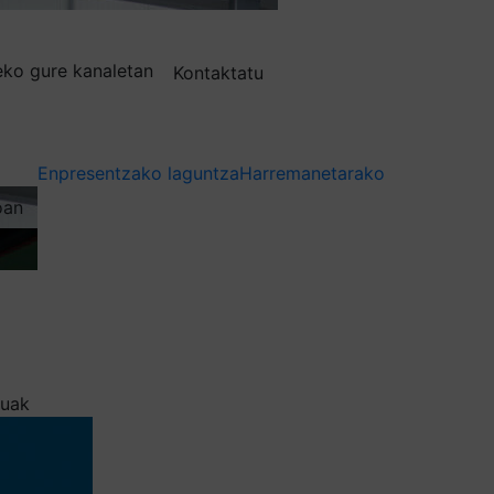
deko gure kanaletan
Kontaktatu
Enpresentzako laguntza
Harremanetarako
oan
tuak