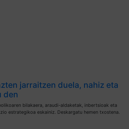
en jarraitzen duela, nahiz eta
u den
olikoaren bilakaera, araudi-aldaketak, inbertsioak eta
azio estrategikoa eskainiz. Deskargatu hemen txostena.