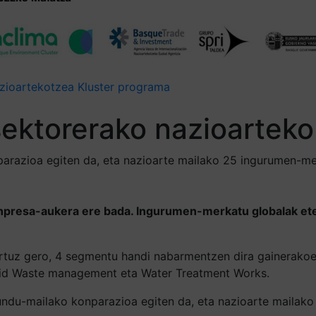
zioartekotzea
Kluster programa
ektorerako nazioartek
arazioa egiten da, eta nazioarte mailako 25 ingurumen-mer
, enpresa-aukera ere bada. Ingurumen-merkatu globalak 
tuz gero, 4 segmentu handi nabarmentzen dira gainerakoen 
Solid Waste management eta Water Treatment Works.
undu-mailako konparazioa egiten da, eta nazioarte mailak