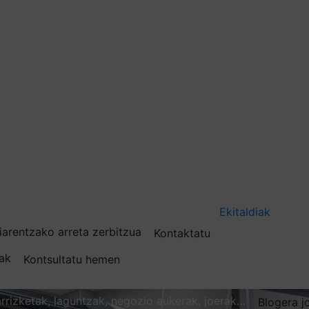
Ekitaldiak
iarentzako arreta zerbitzua
Kontaktatu
nak
Kontsultatu hemen
karrizketak, laguntzak, negozio aukerak, joerak…
Blogera j