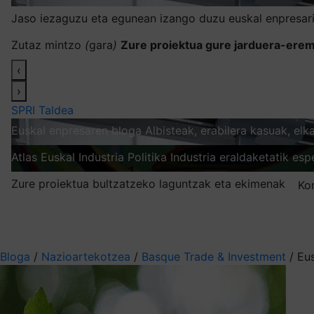
Jaso iezaguzu eta egunean izango duzu euskal enpresari
Zutaz mintzo
(
gara
)
Zure proiektua gure jarduera-erem
‹
›
SPRI Taldea
Euskal enpresaren bloga
Albisteak, erabilera kasuak, el
Atlas
Euskal Industria Politika
Industria eraldaketatik esp
Zure proiektua bultzatzeko laguntzak eta ekimenak
Ko
Nire harpidetzak
Aukeratu jaso nahi duzun informazioa
Bloga
/
Nazioartekotzea
/
Basque Trade & Investment
/
Eu