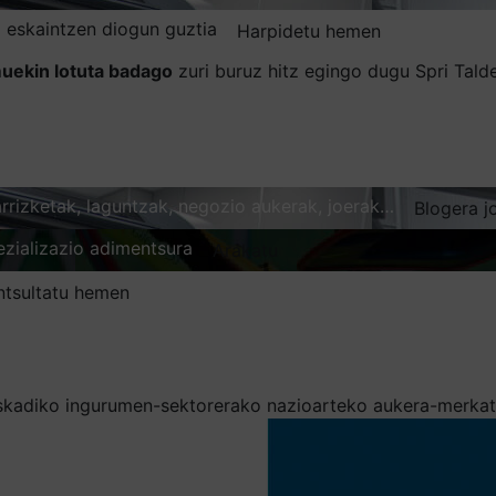
 eskaintzen diogun guztia
Harpidetu hemen
uekin lotuta badago
zuri buruz hitz egingo dugu Spri Tal
karrizketak, laguntzak, negozio aukerak, joerak…
Blogera j
ezializazio adimentsura
Arakatu
ntsultatu hemen
skadiko ingurumen-sektorerako nazioarteko aukera-merka