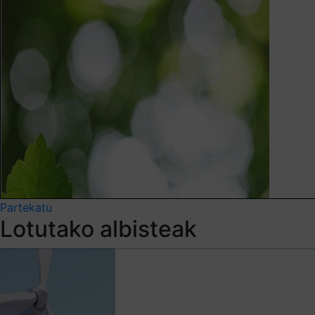
Partekatu
Lotutako albisteak