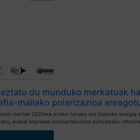
ieztatu du munduko merkatuak hazt
rafia-mailako polarizazioa areagot
sten berriak 2035era arteko lurreko eta itsasoko energia e
n ditu, euskal enpresen nazioartekotzea bultzatzeko inform