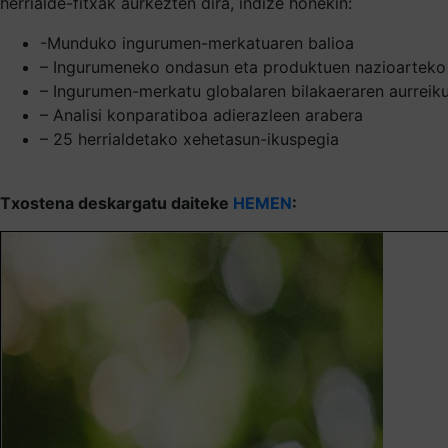
herrialde-fitxak aurkezten dira, indize honekin:
-Munduko ingurumen-merkatuaren balioa
– Ingurumeneko ondasun eta produktuen nazioarteko
– Ingurumen-merkatu globalaren bilakaeraren aurreik
– Analisi konparatiboa adierazleen arabera
– 25 herrialdetako xehetasun-ikuspegia
Txostena deskargatu daiteke
HEMEN
: