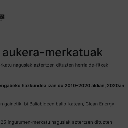
o aukera-merkatuak
katu nagusiak aztertzen dituzten herrialde-fitxak
etengabeko hazkundea izan du 2010-2020 aldian, 2020an
gainetik: bi Baliabideen balio-katean, Clean Energy
o 25 ingurumen-merkatu nagusiak aztertzen dituzten