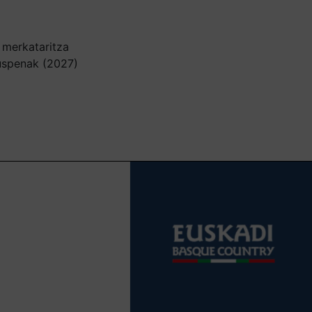
 merkataritza
uspenak (2027)