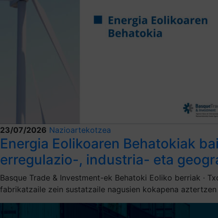
23/07/2026
Nazioartekotzea
Energia Eolikoaren Behatokiak ba
erregulazio-, industria- eta geog
Basque Trade & Investment-ek Behatoki Eoliko berriak · Txo
fabrikatzaile zein sustatzaile nagusien kokapena aztertze