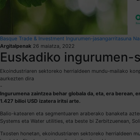
Basque Trade & Investment
Ingurumen-jasangarritasuna
Na
Argitalpenak
26 maiatza, 2022
Euskadiko ingurumen-s
Ekoindustriaren sektoreko herrialdeen mundu-mailako konp
aurkezten dira
-
Ingurumena zaintzea behar globala da, eta, era berean
1.427 bilioi USD izatera iritsi arte.
Balio-katearen eta segmentuaren araberako banaketa azter
Systems eta Water utilities, eta beste bi Zerbitzuenean, 
Txosten honetan, ekoindustriaren sektoreko herrialdeen m