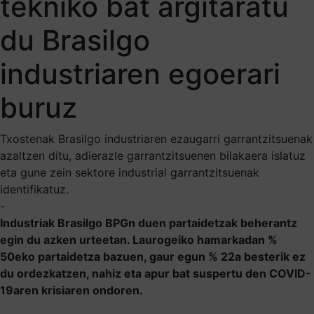
tekniko bat argitaratu
du Brasilgo
industriaren egoerari
buruz
Txostenak Brasilgo industriaren ezaugarri garrantzitsuenak
azaltzen ditu, adierazle garrantzitsuenen bilakaera islatuz
eta gune zein sektore industrial garrantzitsuenak
identifikatuz.
-
Industriak Brasilgo BPGn duen partaidetzak beherantz
egin du azken urteetan. Laurogeiko hamarkadan %
50eko partaidetza bazuen, gaur egun % 22a besterik ez
du ordezkatzen, nahiz eta apur bat suspertu den COVID-
19aren krisiaren ondoren.