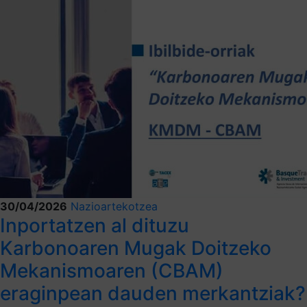
30/04/2026
Nazioartekotzea
Inportatzen al dituzu
Karbonoaren Mugak Doitzeko
Mekanismoaren (CBAM)
eraginpean dauden merkantziak?