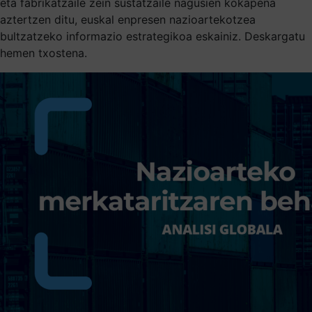
eta fabrikatzaile zein sustatzaile nagusien kokapena
aztertzen ditu, euskal enpresen nazioartekotzea
bultzatzeko informazio estrategikoa eskainiz. Deskargatu
hemen txostena.