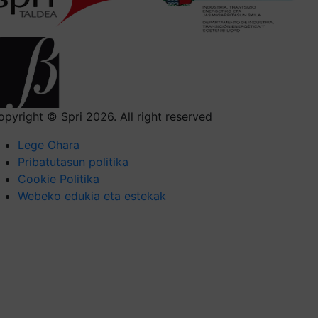
opyright © Spri 2026. All right reserved
Lege Ohara
Pribatutasun politika
Cookie Politika
Webeko edukia eta estekak