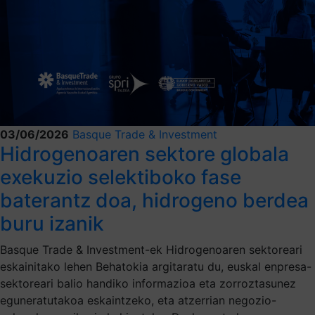
03/06/2026
Basque Trade & Investment
Hidrogenoaren sektore globala
exekuzio selektiboko fase
baterantz doa, hidrogeno berdea
buru izanik
Basque Trade & Investment-ek Hidrogenoaren sektoreari
eskainitako lehen Behatokia argitaratu du, euskal enpresa-
sektoreari balio handiko informazioa eta zorroztasunez
eguneratutakoa eskaintzeko, eta atzerrian negozio-