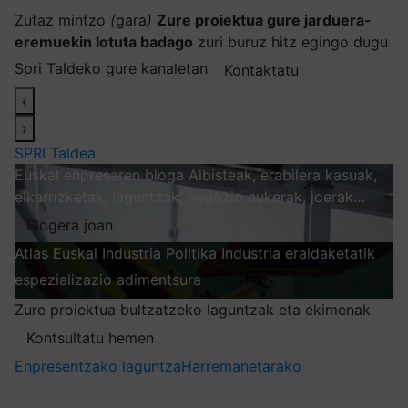
Zutaz mintzo
(
gara
)
Zure proiektua gure jarduera-
eremuekin lotuta badago
zuri buruz hitz egingo dugu
Spri Taldeko gure kanaletan
Kontaktatu
‹
›
SPRI Taldea
Euskal enpresaren bloga
Albisteak, erabilera kasuak,
elkarrizketak, laguntzak, negozio aukerak, joerak…
Blogera joan
Atlas
Euskal Industria Politika
Industria eraldaketatik
espezializazio adimentsura
Arakatu
Zure proiektua bultzatzeko laguntzak eta ekimenak
Kontsultatu hemen
Enpresentzako laguntza
Harremanetarako
Nire harpidetzak