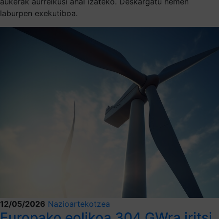
aukerak aurreikusi ahal izateko. Deskargatu hemen
laburpen exekutiboa.
12/05/2026
Nazioartekotzea
Europako eolikoa 304 GWra iritsi