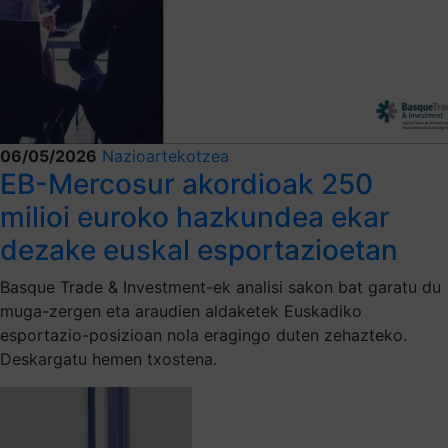
06/05/2026
Nazioartekotzea
EB-Mercosur akordioak 250
milioi euroko hazkundea ekar
dezake euskal esportazioetan
Basque Trade & Investment-ek analisi sakon bat garatu du
muga-zergen eta araudien aldaketek Euskadiko
esportazio-posizioan nola eragingo duten zehazteko.
Deskargatu hemen txostena.