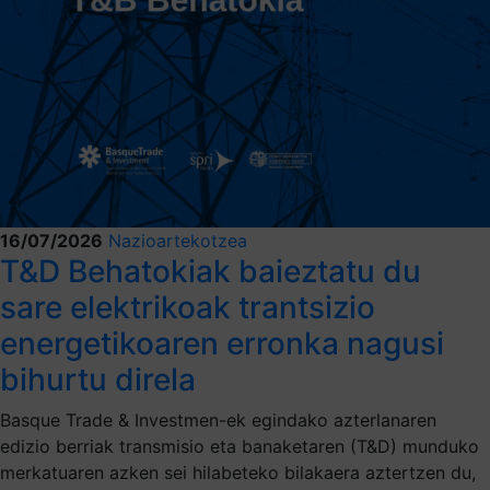
16/07/2026
Nazioartekotzea
T&D Behatokiak baieztatu du
sare elektrikoak trantsizio
energetikoaren erronka nagusi
bihurtu direla
Basque Trade & Investmen-ek egindako azterlanaren
edizio berriak transmisio eta banaketaren (T&D) munduko
merkatuaren azken sei hilabeteko bilakaera aztertzen du,