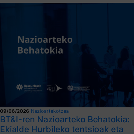
09/06/2026
Nazioartekotzea
BT&I-ren Nazioarteko Behatokia:
Ekialde Hurbileko tentsioak eta