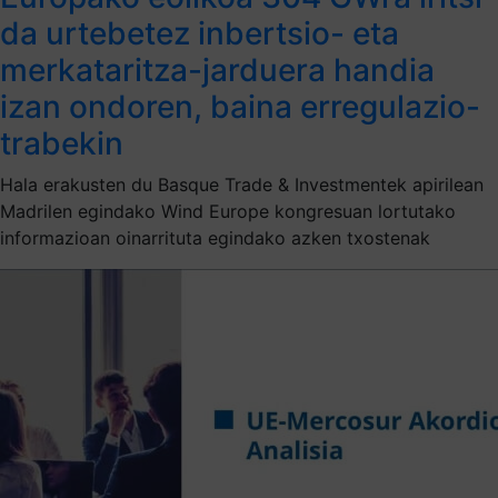
da urtebetez inbertsio- eta
merkataritza-jarduera handia
izan ondoren, baina erregulazio-
trabekin
Hala erakusten du Basque Trade & Investmentek apirilean
Madrilen egindako Wind Europe kongresuan lortutako
informazioan oinarrituta egindako azken txostenak