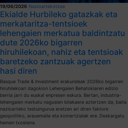
19/06/2026
Nazioartekotzea
Ekialde Hurbileko gatazkak eta
merkataritza-tentsioek
lehengaien merkatua baldintzatu
dute 2026ko bigarren
hiruhilekoan, nahiz eta tentsioak
baretzeko zantzuak agertzen
hasi diren
Basque Trade & Investment erakundeak 2026ko bigarren
hiruhilekoari dagokion Lehengaien Behatokiaren edizio
berria jarri du euskal enpresen eskura. Bertan, industria-
lehengaien merkatu nagusien bilakaera aztertzen da, baita
nazioarteko testuingurua eratzen ari diren faktore
geopolitiko, arauemaile eta komertzialak ere. Deskargatu
hemen txostena.