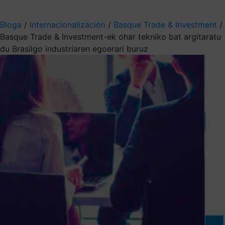
Aukeratu jaso nahi duzun informazioa
Bloga
/
Internacionalización
/
Basque Trade & Investment
/
Basque Trade & Investment-ek ohar tekniko bat argitaratu
du Brasilgo industriaren egoerari buruz