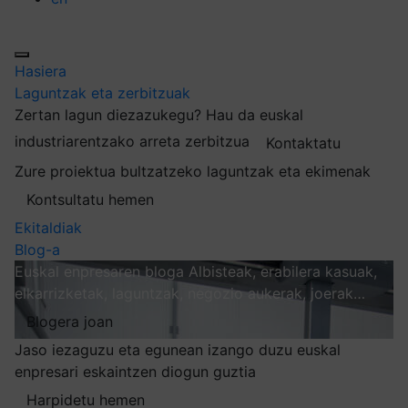
Hasiera
Laguntzak eta zerbitzuak
Zertan lagun diezazukegu?
Hau da euskal
industriarentzako arreta zerbitzua
Kontaktatu
Zure proiektua bultzatzeko laguntzak eta ekimenak
Kontsultatu hemen
Ekitaldiak
Blog-a
Euskal enpresaren bloga
Albisteak, erabilera kasuak,
elkarrizketak, laguntzak, negozio aukerak, joerak…
Blogera joan
Jaso iezaguzu eta egunean izango duzu euskal
enpresari eskaintzen diogun guztia
Harpidetu hemen