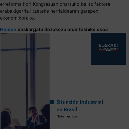
erreforma hori Kongresuan onartuko balitz faktore
erabakigarria litzateke herrialdearen garapen
ekonomikorako.
Hemen
deskargatu dezakezu ohar tekniko osoa