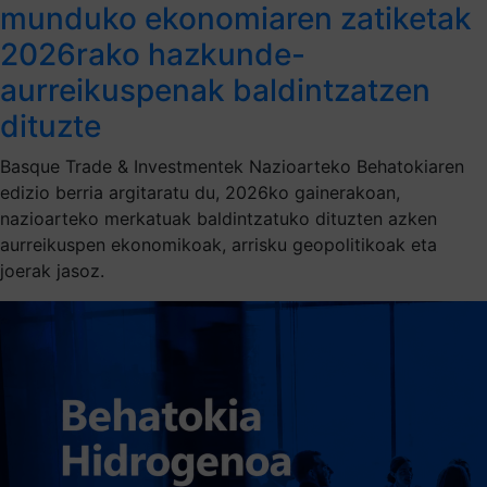
munduko ekonomiaren zatiketak
2026rako hazkunde-
aurreikuspenak baldintzatzen
dituzte
Basque Trade & Investmentek Nazioarteko Behatokiaren
edizio berria argitaratu du, 2026ko gainerakoan,
nazioarteko merkatuak baldintzatuko dituzten azken
aurreikuspen ekonomikoak, arrisku geopolitikoak eta
joerak jasoz.