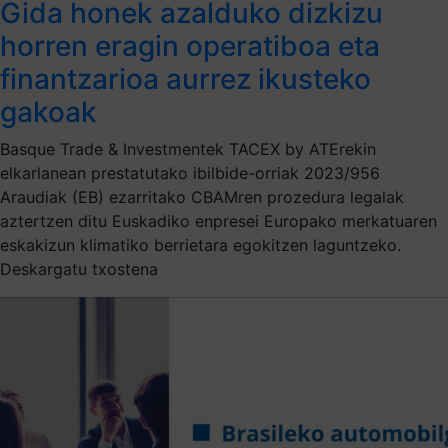
Gida honek azalduko dizkizu
horren eragin operatiboa eta
finantzarioa aurrez ikusteko
gakoak
Basque Trade & Investmentek TACEX by ATErekin
elkarlanean prestatutako ibilbide-orriak 2023/956
Araudiak (EB) ezarritako CBAMren prozedura legalak
aztertzen ditu Euskadiko enpresei Europako merkatuaren
eskakizun klimatiko berrietara egokitzen laguntzeko.
Deskargatu txostena