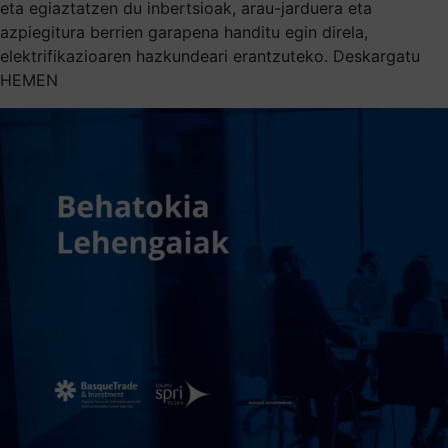
eta egiaztatzen du inbertsioak, arau-jarduera eta
azpiegitura berrien garapena handitu egin direla,
elektrifikazioaren hazkundeari erantzuteko. Deskargatu
HEMEN