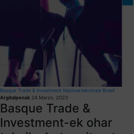
Basque Trade & Investment
Nazioartekotzea
Brasil
Argitalpenak
24 Marzo, 2023
Basque Trade &
Investment-ek ohar