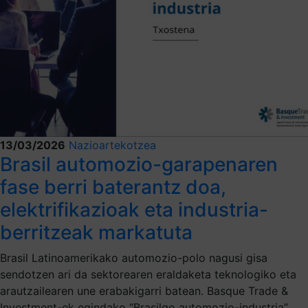
13/03/2026
Nazioartekotzea
Brasil automozio-garapenaren
fase berri baterantz doa,
elektrifikazioak eta industria-
berritzeak markatuta
Brasil Latinoamerikako automozio-polo nagusi gisa
sendotzen ari da sektorearen eraldaketa teknologiko eta
arautzailearen une erabakigarri batean. Basque Trade &
Investment-ek egindako “Brasilgo automozio-industria”