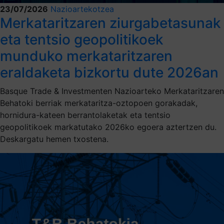
23/07/2026
Nazioartekotzea
Merkataritzaren ziurgabetasunak
eta tentsio geopolitikoek
munduko merkataritzaren
eraldaketa bizkortu dute 2026an
Basque Trade & Investmenten Nazioarteko Merkataritzaren
Behatoki berriak merkataritza-oztopoen gorakadak,
hornidura-kateen berrantolaketak eta tentsio
geopolitikoek markatutako 2026ko egoera aztertzen du.
Deskargatu hemen txostena.