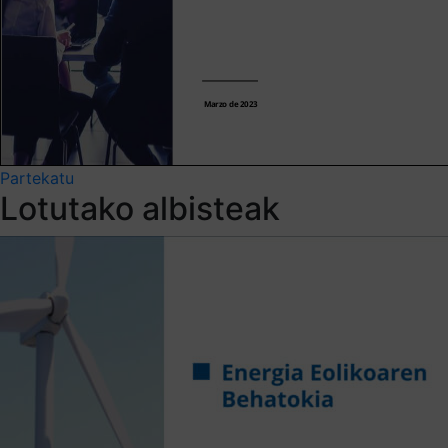
Partekatu
Lotutako albisteak