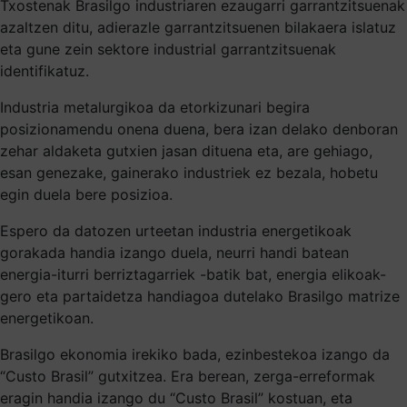
Txostenak Brasilgo industriaren ezaugarri garrantzitsuenak
azaltzen ditu, adierazle garrantzitsuenen bilakaera islatuz
eta gune zein sektore industrial garrantzitsuenak
identifikatuz.
Industria metalurgikoa da etorkizunari begira
posizionamendu onena duena, bera izan delako denboran
zehar aldaketa gutxien jasan dituena eta, are gehiago,
esan genezake, gainerako industriek ez bezala, hobetu
egin duela bere posizioa.
Espero da datozen urteetan industria energetikoak
gorakada handia izango duela, neurri handi batean
energia-iturri berriztagarriek -batik bat, energia elikoak-
gero eta partaidetza handiagoa dutelako Brasilgo matrize
energetikoan.
Brasilgo ekonomia irekiko bada, ezinbestekoa izango da
“Custo Brasil” gutxitzea. Era berean, zerga-erreformak
eragin handia izango du “Custo Brasil” kostuan, eta