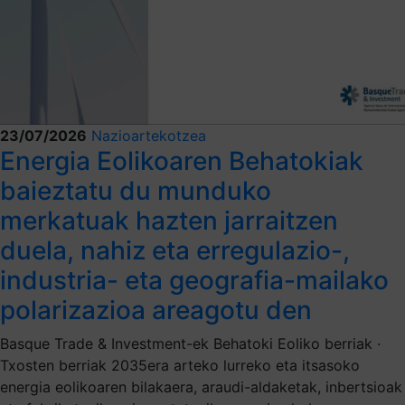
23/07/2026
Nazioartekotzea
Energia Eolikoaren Behatokiak
baieztatu du munduko
merkatuak hazten jarraitzen
duela, nahiz eta erregulazio-,
industria- eta geografia-mailako
polarizazioa areagotu den
Basque Trade & Investment-ek Behatoki Eoliko berriak ·
Txosten berriak 2035era arteko lurreko eta itsasoko
energia eolikoaren bilakaera, araudi-aldaketak, inbertsioak