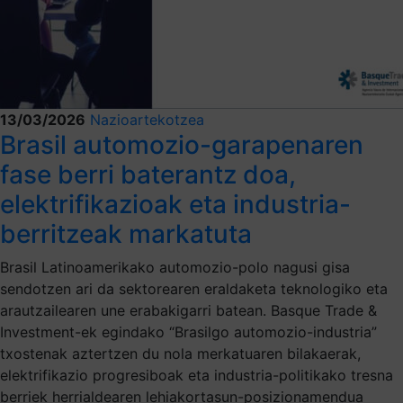
13/03/2026
Nazioartekotzea
Brasil automozio-garapenaren
fase berri baterantz doa,
elektrifikazioak eta industria-
berritzeak markatuta
Brasil Latinoamerikako automozio-polo nagusi gisa
sendotzen ari da sektorearen eraldaketa teknologiko eta
arautzailearen une erabakigarri batean. Basque Trade &
Investment-ek egindako “Brasilgo automozio-industria”
txostenak aztertzen du nola merkatuaren bilakaerak,
elektrifikazio progresiboak eta industria-politikako tresna
berriek herrialdearen lehiakortasun-posizionamendua