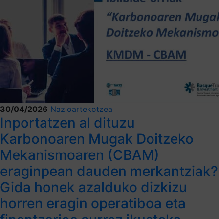
30/04/2026
Nazioartekotzea
Inportatzen al dituzu
Karbonoaren Mugak Doitzeko
Mekanismoaren (CBAM)
eraginpean dauden merkantziak?
Gida honek azalduko dizkizu
horren eragin operatiboa eta