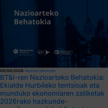
09/06/2026
Nazioartekotzea
BT&I-ren Nazioarteko Behatokia:
Ekialde Hurbileko tentsioak eta
munduko ekonomiaren zatiketak
2026rako hazkunde-