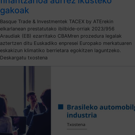
finantzarioa aurrez ikusteko
gakoak
Basque Trade & Investmentek TACEX by ATErekin
elkarlanean prestatutako ibilbide-orriak 2023/956
Araudiak (EB) ezarritako CBAMren prozedura legalak
aztertzen ditu Euskadiko enpresei Europako merkatuaren
eskakizun klimatiko berrietara egokitzen laguntzeko.
Deskargatu txostena