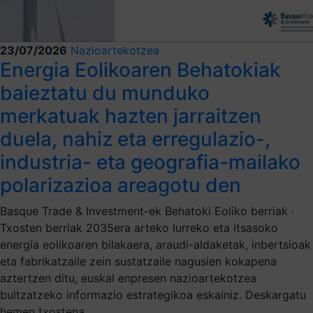
23/07/2026
Nazioartekotzea
Energia Eolikoaren Behatokiak
baieztatu du munduko
merkatuak hazten jarraitzen
duela, nahiz eta erregulazio-,
industria- eta geografia-mailako
polarizazioa areagotu den
Basque Trade & Investment-ek Behatoki Eoliko berriak ·
Txosten berriak 2035era arteko lurreko eta itsasoko
energia eolikoaren bilakaera, araudi-aldaketak, inbertsioak
eta fabrikatzaile zein sustatzaile nagusien kokapena
aztertzen ditu, euskal enpresen nazioartekotzea
bultzatzeko informazio estrategikoa eskainiz. Deskargatu
hemen txostena.