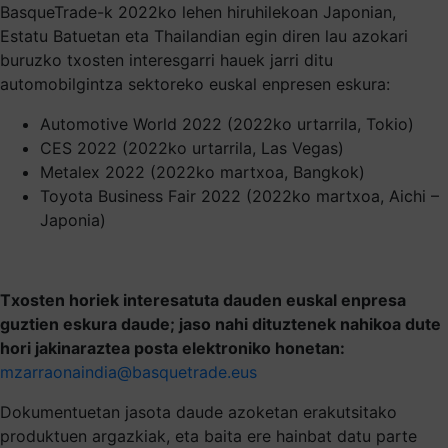
BasqueTrade-k 2022ko lehen hiruhilekoan Japonian,
Estatu Batuetan eta Thailandian egin diren lau azokari
buruzko txosten interesgarri hauek jarri ditu
automobilgintza sektoreko euskal enpresen eskura:
Automotive World 2022 (2022ko urtarrila, Tokio)
CES 2022 (2022ko urtarrila, Las Vegas)
Metalex 2022 (2022ko martxoa, Bangkok)
Toyota Business Fair 2022 (2022ko martxoa, Aichi –
Japonia)
Txosten horiek interesatuta dauden euskal enpresa
guztien eskura daude; jaso nahi dituztenek nahikoa dute
hori jakinaraztea posta elektroniko honetan:
mzarraonaindia@basquetrade.eus
Dokumentuetan jasota daude azoketan erakutsitako
produktuen argazkiak, eta baita ere hainbat datu parte