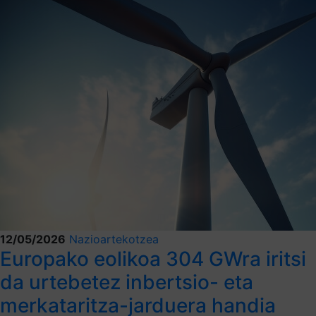
12/05/2026
Nazioartekotzea
Europako eolikoa 304 GWra iritsi
da urtebetez inbertsio- eta
merkataritza-jarduera handia