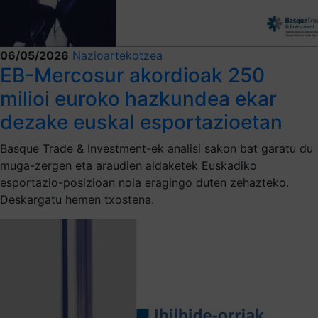
06/05/2026
Nazioartekotzea
EB-Mercosur akordioak 250
milioi euroko hazkundea ekar
dezake euskal esportazioetan
Basque Trade & Investment-ek analisi sakon bat garatu du
muga-zergen eta araudien aldaketek Euskadiko
esportazio-posizioan nola eragingo duten zehazteko.
Deskargatu hemen txostena.