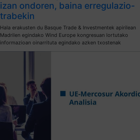
izan ondoren, baina erregulazio-
trabekin
Hala erakusten du Basque Trade & Investmentek apirilean
Madrilen egindako Wind Europe kongresuan lortutako
informazioan oinarrituta egindako azken txostenak