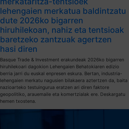
merkataritza-tentsioek
lehengaien merkatua baldintzatu
dute 2026ko bigarren
hiruhilekoan, nahiz eta tentsioak
baretzeko zantzuak agertzen
hasi diren
Basque Trade & Investment erakundeak 2026ko bigarren
hiruhilekoari dagokion Lehengaien Behatokiaren edizio
berria jarri du euskal enpresen eskura. Bertan, industria-
lehengaien merkatu nagusien bilakaera aztertzen da, baita
nazioarteko testuingurua eratzen ari diren faktore
geopolitiko, arauemaile eta komertzialak ere. Deskargatu
hemen txostena.