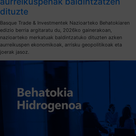
aurreikuspenak baldintzatzen
dituzte
Basque Trade & Investmentek Nazioarteko Behatokiaren
edizio berria argitaratu du, 2026ko gainerakoan,
nazioarteko merkatuak baldintzatuko dituzten azken
aurreikuspen ekonomikoak, arrisku geopolitikoak eta
joerak jasoz.