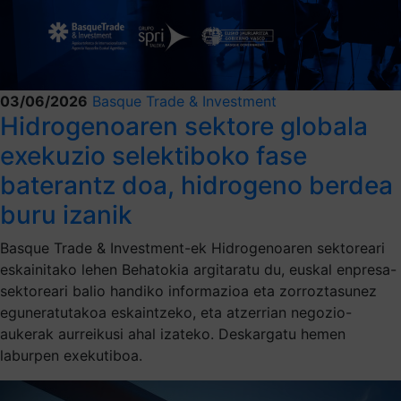
03/06/2026
Basque Trade & Investment
Hidrogenoaren sektore globala
exekuzio selektiboko fase
baterantz doa, hidrogeno berdea
buru izanik
Basque Trade & Investment-ek Hidrogenoaren sektoreari
eskainitako lehen Behatokia argitaratu du, euskal enpresa-
sektoreari balio handiko informazioa eta zorroztasunez
eguneratutakoa eskaintzeko, eta atzerrian negozio-
aukerak aurreikusi ahal izateko. Deskargatu hemen
laburpen exekutiboa.