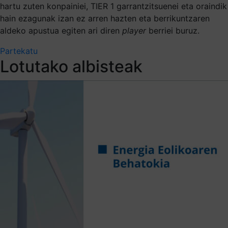
hartu zuten konpainiei, TIER 1 garrantzitsuenei eta oraindik
hain ezagunak izan ez arren hazten eta berrikuntzaren
aldeko apustua egiten ari diren
player
berriei buruz.
Partekatu
Lotutako albisteak