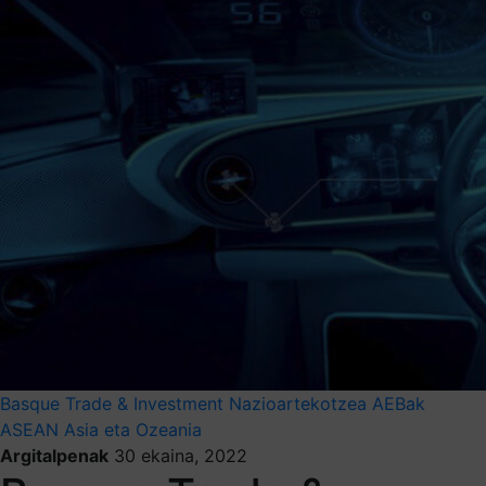
Basque Trade & Investment
Nazioartekotzea
AEBak
ASEAN
Asia eta Ozeania
Argitalpenak
30 ekaina, 2022