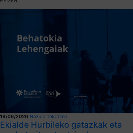
HEMEN
19/06/2026
Nazioartekotzea
Ekialde Hurbileko gatazkak eta