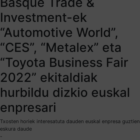
Basque Trade &
Investment-ek
“Automotive World”,
“CES”, “Metalex” eta
“Toyota Business Fair
2022” ekitaldiak
hurbildu dizkio euskal
enpresari
Txosten horiek interesatuta dauden euskal enpresa guztien
eskura daude
-