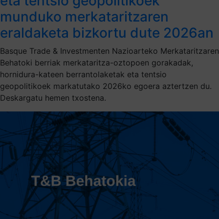
eta tentsio geopolitikoek
munduko merkataritzaren
eraldaketa bizkortu dute 2026an
Basque Trade & Investmenten Nazioarteko Merkataritzaren
Behatoki berriak merkataritza-oztopoen gorakadak,
hornidura-kateen berrantolaketak eta tentsio
geopolitikoek markatutako 2026ko egoera aztertzen du.
Deskargatu hemen txostena.