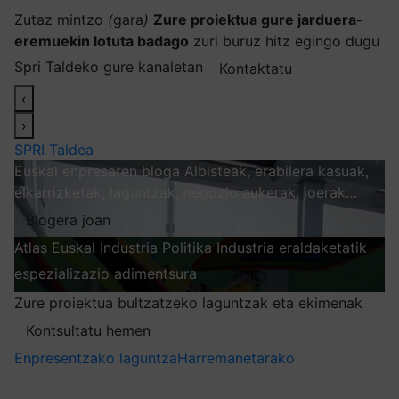
Zutaz mintzo
(
gara
)
Zure proiektua gure jarduera-
eremuekin lotuta badago
zuri buruz hitz egingo dugu
Spri Taldeko gure kanaletan
Kontaktatu
‹
›
SPRI Taldea
Euskal enpresaren bloga
Albisteak, erabilera kasuak,
elkarrizketak, laguntzak, negozio aukerak, joerak…
Blogera joan
Atlas
Euskal Industria Politika
Industria eraldaketatik
espezializazio adimentsura
Arakatu
Zure proiektua bultzatzeko laguntzak eta ekimenak
Kontsultatu hemen
Enpresentzako laguntza
Harremanetarako
Nire harpidetzak