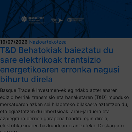
16/07/2026
Nazioartekotzea
T&D Behatokiak baieztatu du
sare elektrikoak trantsizio
energetikoaren erronka nagusi
bihurtu direla
Basque Trade & Investmen-ek egindako azterlanaren
edizio berriak transmisio eta banaketaren (T&D) munduko
merkatuaren azken sei hilabeteko bilakaera aztertzen du,
eta egiaztatzen du inbertsioak, arau-jarduera eta
azpiegitura berrien garapena handitu egin direla,
elektrifikazioaren hazkundeari erantzuteko. Deskargatu