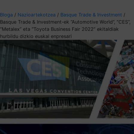
Aukeratu jaso nahi duzun informazioa
Bloga
/
Nazioartekotzea
/
Basque Trade & Investment
/
Basque Trade & Investment-ek “Automotive World”, “CES”,
“Metalex” eta “Toyota Business Fair 2022” ekitaldiak
hurbildu dizkio euskal enpresari