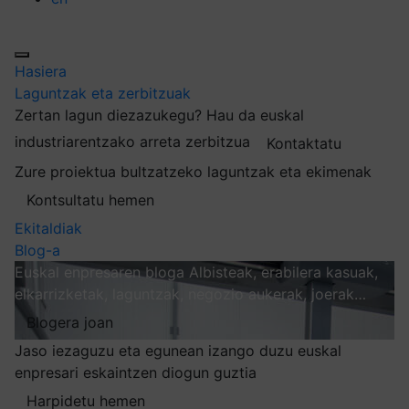
Hasiera
Laguntzak eta zerbitzuak
Zertan lagun diezazukegu?
Hau da euskal
industriarentzako arreta zerbitzua
Kontaktatu
Zure proiektua bultzatzeko laguntzak eta ekimenak
Kontsultatu hemen
Ekitaldiak
Blog-a
Euskal enpresaren bloga
Albisteak, erabilera kasuak,
elkarrizketak, laguntzak, negozio aukerak, joerak…
Blogera joan
Jaso iezaguzu eta egunean izango duzu euskal
enpresari eskaintzen diogun guztia
Harpidetu hemen